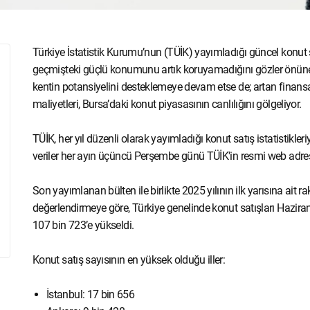
Türkiye İstatistik Kurumu’nun (TÜİK) yayımladığı güncel konut s
geçmişteki güçlü konumunu artık koruyamadığını gözler önüne ser
kentin potansiyelini desteklemeye devam etse de; artan finansal 
maliyetleri, Bursa’daki konut piyasasının canlılığını gölgeliyor.
TÜİK, her yıl düzenli olarak yayımladığı konut satış istatistikle
veriler her ayın üçüncü Perşembe günü TÜİK'in resmi web adre
Son yayımlanan bülten ile birlikte 2025 yılının ilk yarısına ait ra
değerlendirmeye göre, Türkiye genelinde konut satışları Haziran
107 bin 723’e yükseldi.
Konut satış sayısının en yüksek olduğu iller:
İstanbul: 17 bin 656