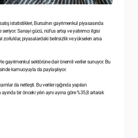
atış istatistikleri, Bursa’nın gayrimenkul piyasasında
iyor. Sanayi gücü, nüfus artışı ve yatırımcı ilgisi
zorluklar, piyasalardaki belirsizlik ve yükselen arsa
riyle gayrimenkul sektörüne dair önemli veriler sunuyor. Bu
sinde kamuoyuyla da paylaşılıyor.
kamlar da netleşti. Bu veriler ışığında yapılan
 ayında bir önceki yılın aynı ayına göre %35,8 artarak