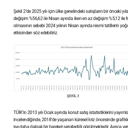
Şekil 2’de 2025 yılı için ülke genelindeki satışların bir önceki y
değişim %56,62 ile Nisan ayında iken en az değişim %5,12 ile Ma
olmasının sebebi 2024 yılının Nisan ayında resmi tatillerin yo
etkisinden söz edebiliriz.
TÜİK’in 2013 yılı Ocak ayında konut satış istatistiklerini ya
incelendiğinde, 2018’de yaşanan küresel kriz öncesinde grafikler
ise daha dalgalı bir hareket sergilediği görülmektedir. Ayrıca veri