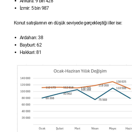
Ankara: 9 bin 428
İzmir: 5 bin 987
Konut satışlarının en düşük seviyede gerçekleştiği iller ise:
Ardahan: 38
Bayburt: 62
Hakkari: 81