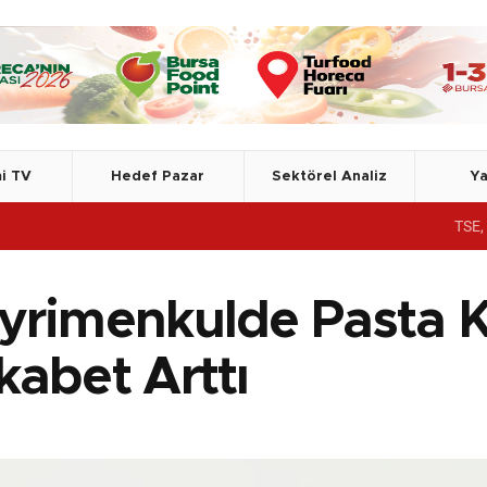
i TV
Hedef Pazar
Sektörel Analiz
Ya
TSE, Azerbayca
yrimenkulde Pasta K
kabet Arttı