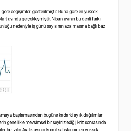
ıla göre değişimleri gösterilmiştir. Buna göre en yüksek
rt ayında gerçekleşmiştir. Nisan ayının bu denli farklı
ğunluğu nedeniyle iş günü sayısının azalmasına bağlı baz
yımlamaya başlamasından bugüne kadarki aylık dağılımlar
in genellikle mevsimsel bir seyir izlediği, kriz sonrasında
ler, her yılın Aralık ayının konut satışlarının en yüksek