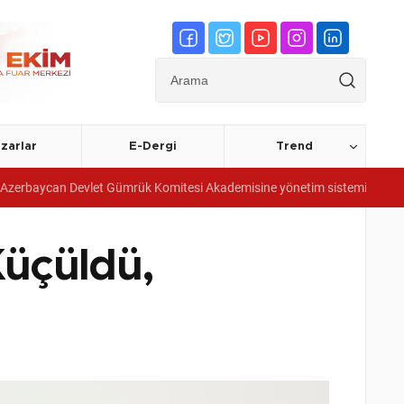
zarlar
E-Dergi
Trend
n Devlet Gümrük Komitesi Akademisine yönetim sistemi belgeleri verdi
üçüldü,