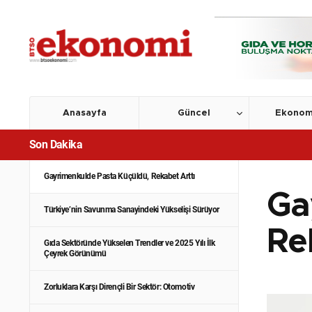
Küresel Gıda Ekonomisi Yeniden Şekilleniyor
Anasayfa
Güncel
Ekonom
Son Dakika
Sağlık Hizmetleri ve Sağlık Sanayisi
Gayrimenkulde Pasta Küçüldü, Rekabet Arttı
Ga
Türkiye’nin Savunma Sanayindeki Yükselişi Sürüyor
Re
Gıda Sektöründe Yükselen Trendler ve 2025 Yılı İlk
Çeyrek Görünümü
Zorluklara Karşı Dirençli Bir Sektör: Otomotiv