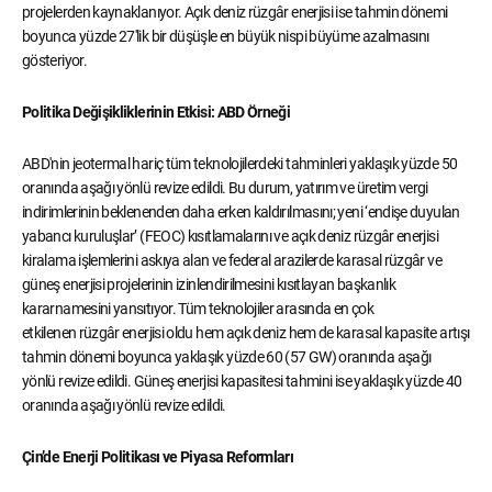
projelerden kaynaklanıyor. Açık deniz rüzgâr enerjisi ise tahmin dönemi
boyunca yüzde 27'lik bir düşüşle en büyük nispi büyüme azalmasını
gösteriyor.
Politika Değişikliklerinin Etkisi: ABD Örneği
ABD'nin jeotermal hariç tüm teknolojilerdeki tahminleri yaklaşık yüzde 50
oranında aşağı yönlü revize edildi. Bu durum, yatırım ve üretim vergi
indirimlerinin beklenenden daha erken kaldırılmasını; yeni ‘endişe duyulan
yabancı kuruluşlar’ (FEOC) kısıtlamalarını ve açık deniz rüzgâr enerjisi
kiralama işlemlerini askıya alan ve federal arazilerde karasal rüzgâr ve
güneş enerjisi projelerinin izinlendirilmesini kısıtlayan başkanlık
kararnamesini yansıtıyor. Tüm teknolojiler arasında en çok
etkilenen rüzgâr enerjisi oldu hem açık deniz hem de karasal kapasite artışı
tahmin dönemi boyunca yaklaşık yüzde 60 (57 GW) oranında aşağı
yönlü revize edildi. Güneş enerjisi kapasitesi tahmini ise yaklaşık yüzde 40
oranında aşağı yönlü revize edildi.
Çin’de Enerji Politikası ve Piyasa Reformları