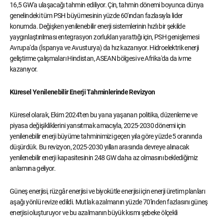
16,5 GW'a ulaşacağı tahmin ediliyor. Çin, tahmin dönemi boyunca dünya
genelindeki tüm PSH büyümesinin yüzde 60'ından fazlasıyla lider
konumda. Değişken yenilenebilir enerji sistemlerinin hızlı bir şekilde
yaygınlaştırılması entegrasyon zorlukları yarattığı için, PSH genişlemesi
Avrupa'da (İspanya ve Avusturya) da hız kazanıyor. Hidroelektrik enerji
geliştirme çalışmaları Hindistan, ASEAN bölgesi ve Afrika'da da ivme
kazanıyor.
Küresel Yenilenebilir Enerji Tahminlerinde Revizyon
Küresel olarak, Ekim 2024'ten bu yana yaşanan politika, düzenleme ve
piyasa değişikliklerini yansıtmak amacıyla, 2025-2030 dönemi için
yenilenebilir enerji büyüme tahminimizi geçen yıla göre yüzde 5 oranında
düşürdük. Bu revizyon, 2025-2030 yılları arasında devreye alınacak
yenilenebilir enerji kapasitesinin 248 GW daha az olmasını beklediğimiz
anlamına geliyor.
Güneş enerjisi, rüzgâr enerjisi ve biyokütle enerjisi için enerji üretim planları
aşağı yönlü revize edildi. Mutlak azalmanın yüzde 70'inden fazlasını güneş
enerjisi oluşturuyor ve bu azalmanın büyük kısmı şebeke ölçekli