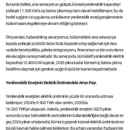
Bununla birlikte, ana senaryonun gidişatı, küresel yenilenebilir kapasiteyi
yaklaşık 11.500 GW'a üç katına çıkarmayı tam olarak hedeflemiyor; bu da
hedef açığının ve uygulama zorluklarının yenilenebilir enerji genişlemesinin
hızlanmasını engellemeye devam ettiğini gösteriyor.
Öte yandan, hızlandırılmış senaryomuz, hükümetlerin ana senaryoya
kıyasla yaklaşık yüzde20 daha fazla kapasite artışı sağlamak için kısa
vadede temel politika, şebeke entegrasyonu, finansman ve izin sorunlarını
ele alacağını varsaymaktadır. Bu senaryoda, kümülatif yenilenebilir elektrik
kapasitesi 10.400 GW'ı aşarak, 2030 yılına kadar küresel üç katına çıkma
hedefine ulaşmak için gereken açığın büyük bir kısmını kapatmaktadır.
Yenilenebilir Enerjinin Elektrik Üretimindeki Artan Payı
Yenilenebilir enerjiden elektrik üretiminin yüzde 60 oranında artması
bekleniyor; 2024'te 9.900 TWh olan üretim, 2030'da
16.200 TWh'ye ulaşacak. Aslında, yenilenebilir enerjinin 2025 yılının
sonunda (veya hidroelektrik santrallerinin kullanılabilirliğine bağlı olarak en
geç 2026 yılının ortalarında) kömürü geçerek küresel elektrik üretiminde en
büyük kaynak haline gelmesi bekleniyor. Bu artışın yarısından fazlasını tek