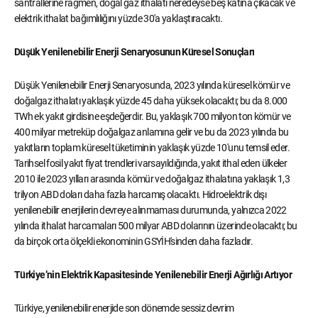
santrallerine rağmen, doğal gaz ithalatı neredeyse beş katına çıkacak ve
elektrik ithalat bağımlılığını yüzde 30'a yaklaştıracaktı.
Düşük Yenilenebilir Enerji Senaryosunun Küresel Sonuçları
Düşük Yenilenebilir Enerji Senaryosunda, 2023 yılında küresel kömür ve
doğalgaz ithalatı yaklaşık yüzde 45 daha yüksek olacaktı; bu da 8.000
TWh ek yakıt girdisine eşdeğerdir. Bu, yaklaşık 700 milyon ton kömür ve
400 milyar metreküp doğalgaz anlamına gelir ve bu da 2023 yılında bu
yakıtların toplam küresel tüketiminin yaklaşık yüzde 10'unu temsil eder.
Tarihsel fosil yakıt fiyat trendleri varsayıldığında, yakıt ithal eden ülkeler
2010 ile 2023 yılları arasında kömür ve doğalgaz ithalatına yaklaşık 1,3
trilyon ABD doları daha fazla harcamış olacaktı. Hidroelektrik dışı
yenilenebilir enerjilerin devreye alınmaması durumunda, yalnızca 2022
yılında ithalat harcamaları 500 milyar ABD dolarının üzerinde olacaktı; bu
da birçok orta ölçekli ekonominin GSYİH'sinden daha fazladır.
Türkiye’nin Elektrik Kapasitesinde Yenilenebilir Enerji Ağırlığı Artıyor
Türkiye, yenilenebilir enerjide son dönemde sessiz devrim