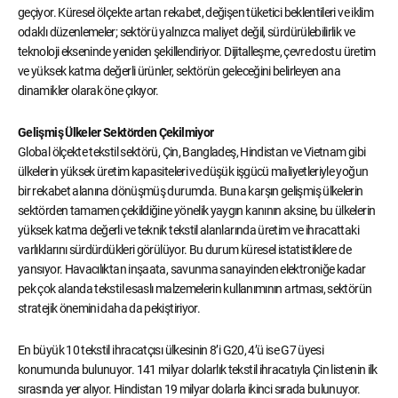
geçiyor. Küresel ölçekte artan rekabet, değişen tüketici beklentileri ve iklim
odaklı düzenlemeler; sektörü yalnızca maliyet değil, sürdürülebilirlik ve
teknoloji ekseninde yeniden şekillendiriyor. Dijitalleşme, çevre dostu üretim
ve yüksek katma değerli ürünler, sektörün geleceğini belirleyen ana
dinamikler olarak öne çıkıyor.
Gelişmiş Ülkeler Sektörden Çekilmiyor
Global ölçekte tekstil sektörü, Çin, Bangladeş, Hindistan ve Vietnam gibi
ülkelerin yüksek üretim kapasiteleri ve düşük işgücü maliyetleriyle yoğun
bir rekabet alanına dönüşmüş durumda. Buna karşın gelişmiş ülkelerin
sektörden tamamen çekildiğine yönelik yaygın kanının aksine, bu ülkelerin
yüksek katma değerli ve teknik tekstil alanlarında üretim ve ihracattaki
varlıklarını sürdürdükleri görülüyor. Bu durum küresel istatistiklere de
yansıyor. Havacılıktan inşaata, savunma sanayinden elektroniğe kadar
pek çok alanda tekstil esaslı malzemelerin kullanımının artması, sektörün
stratejik önemini daha da pekiştiriyor.
En büyük 10 tekstil ihracatçısı ülkesinin 8’i G20, 4’ü ise G7 üyesi
konumunda bulunuyor. 141 milyar dolarlık tekstil ihracatıyla Çin listenin ilk
sırasında yer alıyor. Hindistan 19 milyar dolarla ikinci sırada bulunuyor.