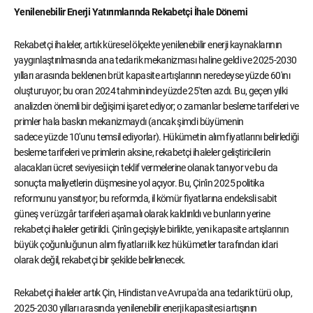
Yenilenebilir Enerji Yatırımlarında Rekabetçi İhale Dönemi
Rekabetçi ihaleler, artık küresel ölçekte yenilenebilir enerji kaynaklarının
yaygınlaştırılmasında ana tedarik mekanizması haline geldi ve 2025-2030
yılları arasında beklenen brüt kapasite artışlarının neredeyse yüzde 60'ını
oluşturuyor; bu oran 2024 tahmininde yüzde 25'ten azdı. Bu, geçen yılki
analizden önemli bir değişimi işaret ediyor; o zamanlar besleme tarifeleri ve
primler hala baskın mekanizmaydı (ancak şimdi büyümenin
sadece yüzde 10'unu temsil ediyorlar). Hükümetin alım fiyatlarını belirlediği
besleme tarifeleri ve primlerin aksine, rekabetçi ihaleler geliştiricilerin
alacakları ücret seviyesi için teklif vermelerine olanak tanıyor ve bu da
sonuçta maliyetlerin düşmesine yol açıyor. Bu, Çin'in 2025 politika
reformunu yansıtıyor; bu reformda, il kömür fiyatlarına endeksli sabit
güneş ve rüzgâr tarifeleri aşamalı olarak kaldırıldı ve bunların yerine
rekabetçi ihaleler getirildi. Çin'in geçişiyle birlikte, yeni kapasite artışlarının
büyük çoğunluğunun alım fiyatları ilk kez hükümetler tarafından idari
olarak değil, rekabetçi bir şekilde belirlenecek.
Rekabetçi ihaleler artık Çin, Hindistan ve Avrupa'da ana tedarik türü olup,
2025-2030 yılları arasında yenilenebilir enerji kapasitesi artışının