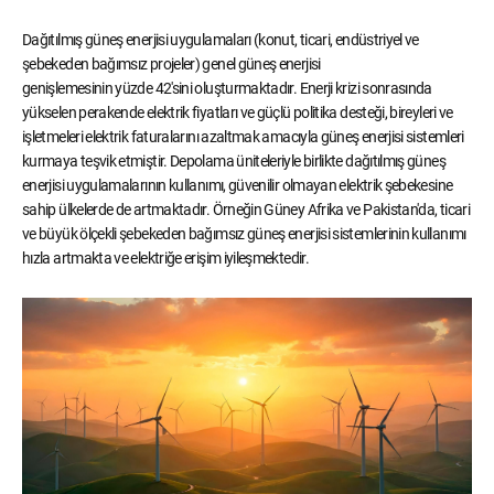
Dağıtılmış güneş enerjisi uygulamaları (konut, ticari, endüstriyel ve
şebekeden bağımsız projeler) genel güneş enerjisi
genişlemesinin yüzde 42'sini oluşturmaktadır. Enerji krizi sonrasında
yükselen perakende elektrik fiyatları ve güçlü politika desteği, bireyleri ve
işletmeleri elektrik faturalarını azaltmak amacıyla güneş enerjisi sistemleri
kurmaya teşvik etmiştir. Depolama üniteleriyle birlikte dağıtılmış güneş
enerjisi uygulamalarının kullanımı, güvenilir olmayan elektrik şebekesine
sahip ülkelerde de artmaktadır. Örneğin Güney Afrika ve Pakistan'da, ticari
ve büyük ölçekli şebekeden bağımsız güneş enerjisi sistemlerinin kullanımı
hızla artmakta ve elektriğe erişim iyileşmektedir.