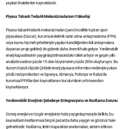
yapılan ihalelerden kaynaklandı.
Piyasa Tabanlı Tedarik Mekanizmalarının Yükselişi
Piyasa tabanlı tedarik mekanizmaları (yani öncelikle toptan spot
piyasalara (tüccar), kurumsal elektrik satın alma anlaşmalarına (PPA)
veya kamu hizmeti şirketleriyle yapılan kendiliğinden ikili anlaşmalara
dayanan proje gelirleri) de giderek daha önemli hale geliyor. Yenilenebilir
enerji kapasitesinin yaygınlaştırılmasındaki rolleri artıyor ve geçen yılki
analizde sadece yüzde 15 olan büyümenin yüzde 28'ini oluşturuyor. Bu
durum büyük ölçüde Çin'deki enerji piyasası reformları nedeniyle yukarı
yönlü revizyonlardan ve İspanya, Almanya, Polonya ve İtalya'da
kurumsal PPA'lardan kaynaklanan kurulumların artmasından
kaynaklanıyor.
Yenilenebilir Enerjinin Şebekeye Entegrasyonu ve Kısıtlama Sorunu
Güneş enerjisi ve rüzgâr enerjisinin hızla yaygınlaşmasıyla birlikte, bu
kaynakların kısıtlanması birçok pazarda daha yaygın ve görünür hale
gelmektedir. Kısıtlama, iletim kapasitesi sınırlamaları, sistem istikrarı