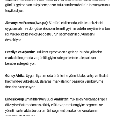
günlük giyime olan talep hem pazar istikrarını hem de ürün inovasyonunu
teşvik ediyor.
Almanya ve Fransa (Avrupa):
Sürdürülebilir moda, etik tedarik zinciri
uygulamaları ve döngüsel ekonomi temelli giyim modellerine yönelik artan
ilgi, yüksek kaliteli ve çevre dostu ürün segmentinin büyümesini
destekliyor.
Brezilya ve Arjantin:
Hızlı kentleşme ve orta gelir grubunda yükselen
marka bilinci, moda ve günlük giyim kategorilerinde talep artışını
beraberinde getiriyor.
Güney Afrika:
Uygun fiyatlı moda ürünlerine yönelik talep artışı ve ithalat
hacmindeki yükseliş, uluslararası markalar için pazarda yeni büyüme
fırsatları oluşturuyor.
Birleşik Arap Emirlikleri ve Suudi Arabistan:
Yükselen harcanabilir gelir
düzeyi ve Batı modasının etkisiyle lüks ve premium giyim segmentine
yönelim artmakta; bu durum üst segment perakende kanallarının