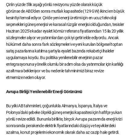
Çin'in yüzde 5'lik aşağı yönlü revizyonu yüzde olarak küçük
görünse de ABD'den sonra mutlak kapasitede (129 GW) ikinci en büyük
kesintiyi temsil ediyor. Çin'de yeni enerji üretimi için en ucuz teknoloji
seçenekleri güneş enerjisi ve karasal rüzgâr enerjisi olduğundan, tesisler
Haziran 2025'e kadar eyalet kömür referans fiyatlarından 15 ila 20 yıllık
sözleşmeler alıyor ve yatırımlardan çok iyi getiri elde ediyordu. Ancak
hükümet daha sonra fark sözleşmeleri ve yeni kurulan bölgesel toptan
satış pazarlarına katılma şartıyla eyalet bazında rekabetçi ihaleler
uygulamaya koydu. Bu politika yenilenebilir enerjinin pazar
entegrasyonuna yönelik olumlu bir adım olsa da yatırımcılar için karlılığı
azaltması bekleniyor ve bu nedenle tahminimizi biraz revize
etmemize neden oluyor.
Avrupa Birliği Yenilenebilir Enerji Görünümü
Bu yılki AB tahminleri, çoğunlukla Almanya, İspanya, İtalya ve
Polonya'daki şebeke ölçekli güneş enerjisi kapasitesi için hafifçe yukarı
yönlü revize edildi. Bununla birlikte, birçok Avrupa pazarında enerji krizi
sonrasında perakende elektrik fiyatlarındaki düşüş ve teşviklerdeki
azalma, konut projelerini ekonomik olarak daha az cazip hale getirdi.