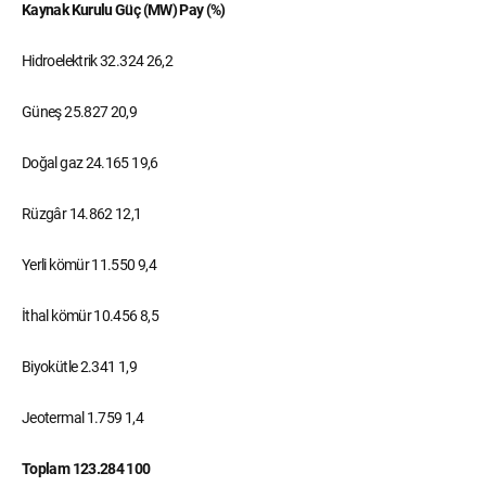
Kaynak
Kurulu Güç (MW)
Pay (%)
Hidroelektrik
32.324
26,2
Güneş
25.827
20,9
Doğal gaz
24.165
19,6
Rüzgâr
14.862
12,1
Yerli kömür
11.550
9,4
İthal kömür
10.456
8,5
Biyokütle
2.341
1,9
Jeotermal
1.759
1,4
Toplam
123.284
100