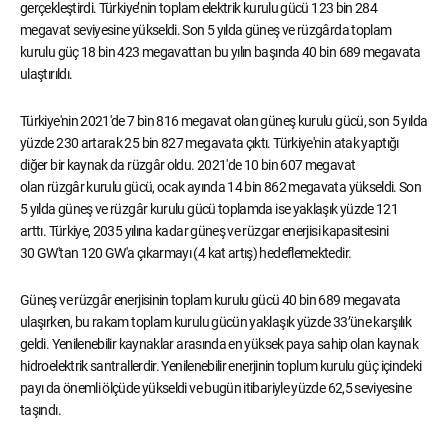
gerçekleştirdi. Türkiye’nin toplam elektrik kurulu gücü 123 bin 284
megavat seviyesine yükseldi. Son 5 yılda güneş ve rüzgârda toplam
kurulu güç 18 bin 423 megavattan bu yılın başında 40 bin 689 megavata
ulaştırıldı.
Türkiye'nin 2021'de 7 bin 816 megavat olan güneş kurulu gücü, son 5 yılda
yüzde 230 artarak 25 bin 827 megavata çıktı. Türkiye'nin atak yaptığı
diğer bir kaynak da rüzgâr oldu. 2021'de 10 bin 607 megavat
olan rüzgâr kurulu gücü, ocak ayında 14 bin 862 megavata yükseldi. Son
5 yılda güneş ve rüzgâr kurulu gücü toplamda ise yaklaşık yüzde 121
arttı. Türkiye, 2035 yılına kadar güneş ve rüzgar enerjisi kapasitesini
30 GW'tan 120 GW'a çıkarmayı (4 kat artış) hedeflemektedir.
Güneş ve rüzgâr enerjisinin toplam kurulu gücü 40 bin 689 megavata
ulaşırken, bu rakam toplam kurulu gücün yaklaşık yüzde 33’üne karşılık
geldi. Yenilenebilir kaynaklar arasında en yüksek paya sahip olan kaynak
hidroelektrik santrallerdir. Yenilenebilir enerjinin toplum kurulu güç içindeki
payı da önemli ölçüde yükseldi ve bugün itibariyle yüzde 62,5 seviyesine
taşındı.