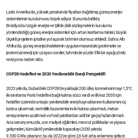
Latin Amerika'da, yüksek perakende fiyatları dağıtılmış güneş enerjisi
sistemlerinin kurulumunu teşvik ediyor. Bununla birlikte,
Brezilya'da rüzgâr enerjisi ve Şili'de (ikili sözleşmelerin kurulumu
yönlendirdiği) güneş enerjisi sistemleri için artan kısıtlama riskleri, büyük
ölçekli projelerin iptaline yol açarak tahmini olumsuz etkiledi. Sahra Altı
Afrika'da, güneş enerjisi ihalelerinin uygulanmasındaki gecikmeler ve
jeotermal enerji için uzayan süreler, tahminde yüzde 5'lik bir aşağı yönlü
revizyona neden oldu.
COP28 Hedefleri ve 2030 Yenilenebilir Enerji Perspektifi
2023 yılında, Dubai'deki COP28'de yaklaşık 200 ülke, küresel ısınmayı 1,5°C
ile sınırlama Paris hedefine bağlı kalma sözü verdi ve ilk kez 2030 için
hedefler üzerinde anlaştı: yenilenebilir enerji kaynaklarının kullanımını üç
katına çıkarmak; verimlilik kazanımlarını iki katına çıkarmak, metan
emisyonlarını azaltmak ve fosil yakıtlardan adil bir geçişi hızlandırmak.
Ana senaryomuzda, son maliyet eğilimleri, mevcut politikalar ve piyasa
gelişmeleri, kümülatif yenilenebilir kapasiteyi 2030 yılında
9.530 GW'a çıkarıyor; bu da 2022'ye göre 2,6 kat artış anlamına geliyor.