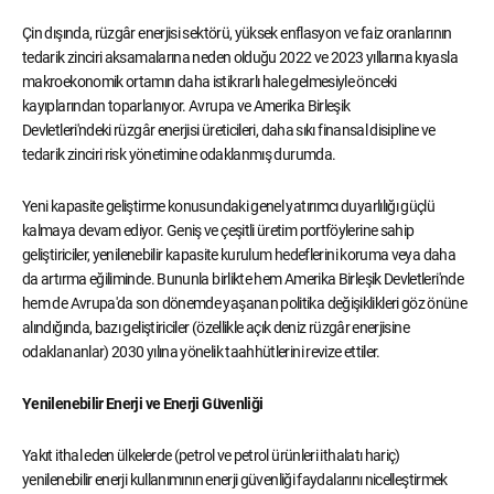
Çin dışında, rüzgâr enerjisi sektörü, yüksek enflasyon ve faiz oranlarının
tedarik zinciri aksamalarına neden olduğu 2022 ve 2023 yıllarına kıyasla
makroekonomik ortamın daha istikrarlı hale gelmesiyle önceki
kayıplarından toparlanıyor. Avrupa ve Amerika Birleşik
Devletleri'ndeki rüzgâr enerjisi üreticileri, daha sıkı finansal disipline ve
tedarik zinciri risk yönetimine odaklanmış durumda.
Yeni kapasite geliştirme konusundaki genel yatırımcı duyarlılığı güçlü
kalmaya devam ediyor. Geniş ve çeşitli üretim portföylerine sahip
geliştiriciler, yenilenebilir kapasite kurulum hedeflerini koruma veya daha
da artırma eğiliminde. Bununla birlikte hem Amerika Birleşik Devletleri'nde
hem de Avrupa'da son dönemde yaşanan politika değişiklikleri göz önüne
alındığında, bazı geliştiriciler (özellikle açık deniz rüzgâr enerjisine
odaklananlar) 2030 yılına yönelik taahhütlerini revize ettiler.
Yenilenebilir Enerji ve Enerji Güvenliği
Yakıt ithal eden ülkelerde (petrol ve petrol ürünleri ithalatı hariç)
yenilenebilir enerji kullanımının enerji güvenliği faydalarını nicelleştirmek