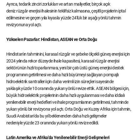
Ayrıca, tedarik zinciri zorlukları ve artan maliyetler, birçok açık
deniz rüzgâr enerjisi ihalesinin teklifsiz kalmasına, çeşitli projelerin iptal
edilmesine ve geçen yıla kıyasla yüzde 24'lük bir aşağı yönlü tahmin
revizyonuna yol açtı.
Yükselen Pazarlar: Hindistan, ASEAN ve Orta Doğu
Hindistan'ın tahminini, karasal rüzgâr ve şebeke ölçekli güneş enerjisi için
2024 yılında rekor düzeyde ihale kapasitesi, karasal rüzgâr enerjisi
sektörünün hızlı toparlanması, yeni bir çatı üstü güneş enerjisi destek
programının getirilmesi ve daha hızlı büyümeyi sağlayan pompajlı
hidroelektrik santralleri için daha verimli izin süreçleri sayesinde
yaklaşık yüzde 10 oranında yukarı yönlü revize ettik. ASEAN bölgesi için,
büyük hidroelektrik projelerinin daha hızlı uygulanması ve daha iddialı
yenilenebilir enerji hedefleri ve ihale programlarının getirilmesi, tahminde
yukarı yönlü bir revizyona yol açtı. Orta Doğu ve Kuzey Afrika için tahmin,
Suudi Arabistan'da bu yıl beklenenden daha hızlı gelişmeler
nedeniyle yüzde 23 oranında yukarı yönlü revize edildi.
Latin Amerika ve Afrika’da Yenilenebilir Enerji Gelişmeleri