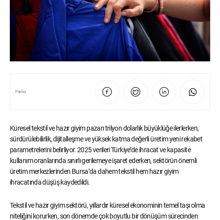
Paylaş
Küresel tekstil ve hazır giyim pazarı trilyon dolarlık büyüklüğe ilerlerken,
sürdürülebilirlik, dijitalleşme ve yüksek katma değerli üretim yeni rekabet
parametrelerini belirliyor. 2025 verileri Türkiye’de ihracat ve kapasite
kullanım oranlarında sınırlı gerilemeye işaret ederken, sektörün önemli
üretim merkezlerinden Bursa’da dahem tekstil hem hazır giyim
ihracatında düşüş kaydedildi.
Tekstil ve hazır giyim sektörü, yıllardır küresel ekonominin temel taşı olma
niteliğini korurken, son dönemde çok boyutlu bir dönüşüm sürecinden