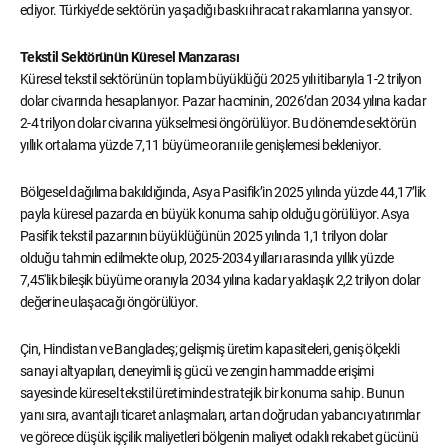
ediyor. Türkiye’de sektörün yaşadığı baskı ihracat rakamlarına yansıyor.
Tekstil Sektörünün Küresel Manzarası
Küresel tekstil sektörünün toplam büyüklüğü 2025 yılı itibarıyla 1-2 trilyon
dolar civarında hesaplanıyor. Pazar hacminin, 2026’dan 2034 yılına kadar
2-4 trilyon dolar civarına yükselmesi öngörülüyor. Bu dönemde sektörün
yıllık ortalama yüzde 7,11 büyüme oranı ile genişlemesi bekleniyor.
Bölgesel dağılıma bakıldığında, Asya Pasifik’in 2025 yılında yüzde 44,17’lik
payla küresel pazarda en büyük konuma sahip olduğu görülüyor. Asya
Pasifik tekstil pazarının büyüklüğünün 2025 yılında 1,1 trilyon dolar
olduğu tahmin edilmekte olup, 2025-2034 yılları arasında yıllık yüzde
7,45'lik bileşik büyüme oranıyla 2034 yılına kadar yaklaşık 2,2 trilyon dolar
değerine ulaşacağı öngörülüyor.
Çin, Hindistan ve Bangladeş; gelişmiş üretim kapasiteleri, geniş ölçekli
sanayi altyapıları, deneyimli iş gücü ve zengin hammadde erişimi
sayesinde küresel tekstil üretiminde stratejik bir konuma sahip. Bunun
yanı sıra, avantajlı ticaret anlaşmaları, artan doğrudan yabancı yatırımlar
ve görece düşük işçilik maliyetleri bölgenin maliyet odaklı rekabet gücünü