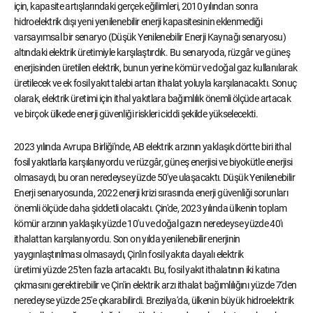
için, kapasite artışlarındaki gerçek eğilimleri, 2010 yılından sonra
hidroelektrik dışı yeni yenilenebilir enerji kapasitesinin eklenmediği
varsayımsal bir senaryo (Düşük Yenilenebilir Enerji Kaynağı senaryosu)
altındaki elektrik üretimiyle karşılaştırdık. Bu senaryoda, rüzgâr ve güneş
enerjisinden üretilen elektrik, bunun yerine kömür ve doğal gaz kullanılarak
üretilecek ve ek fosil yakıt talebi artan ithalat yoluyla karşılanacaktı. Sonuç
olarak, elektrik üretimi için ithal yakıtlara bağımlılık önemli ölçüde artacak
ve birçok ülkede enerji güvenliği riskleri ciddi şekilde yükselecekti.
2023 yılında Avrupa Birliği'nde, AB elektrik arzının yaklaşık dörtte biri ithal
fosil yakıtlarla karşılanıyordu ve rüzgâr, güneş enerjisi ve biyokütle enerjisi
olmasaydı, bu oran neredeyse yüzde 50'ye ulaşacaktı. Düşük Yenilenebilir
Enerji senaryosunda, 2022 enerji krizi sırasında enerji güvenliği sorunları
önemli ölçüde daha şiddetli olacaktı. Çin'de, 2023 yılında ülkenin toplam
kömür arzının yaklaşık yüzde 10'u ve doğal gazın neredeyse yüzde 40'ı
ithalattan karşılanıyordu. Son on yılda yenilenebilir enerjinin
yaygınlaştırılması olmasaydı, Çin'in fosil yakıta dayalı elektrik
üretimi yüzde 25'ten fazla artacaktı. Bu, fosil yakıt ithalatının iki katına
çıkmasını gerektirebilir ve Çin'in elektrik arzı ithalat bağımlılığını yüzde 7'den
neredeyse yüzde 25'e çıkarabilirdi. Brezilya'da, ülkenin büyük hidroelektrik