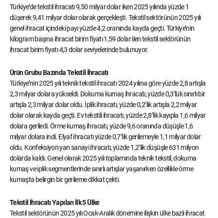
Türkiye’de tekstil ihracatı 9,50 milyar dolar iken 2025 yılında yüzde 1
düşerek 9,41 milyar dolar olarak gerçekleşti. Tekstil sektörünün 2025 yılı
genel ihracat içindeki payı yüzde 4,2 oranında kayda geçti. Türkiye’nin
kilogram başına ihracat birim fiyatı 1,59 dolar ilen tekstil sektörünün
ihracat birim fiyatı 4,3 dolar seviyelerinde bulunuyor.
Ürün Grubu Bazında Tekstil İhracatı
Türkiye’nin 2025 yılı teknik tekstil ihracatı 2024 yılına göre yüzde 2,8 artışla
2,3 milyar dolara yükseldi. Dokuma kumaş ihracatı, yüzde 0,3’lük sınırlı bir
artışla 2,3 milyar dolar oldu. İplik ihracatı, yüzde 0,2’lik artışla 2,2 milyar
dolar olarak kayda geçti. Ev tekstili ihracatı, yüzde 2,8’lik kayıpla 1,6 milyar
dolara geriledi. Örme kumaş ihracatı, yüzde 9,6 oranında düşüşle 1,6
milyar dolara indi. Elyaf ihracatı yüzde 0,7’lik gerilemeyle 1,1 milyar dolar
oldu. Konfeksiyon yan sanayi ihracatı, yüzde 1,2’lik düşüşle 631 milyon
dolarda kaldı. Genel olarak 2025 yılı toplamında teknik tekstil, dokuma
kumaş ve iplik segmentlerinde sınırlı artışlar yaşanırken özellikle örme
kumaşta belirgin bir gerileme dikkat çekti.
Tekstil İhracatı Yapılan İlk 5 Ülke
Tekstil sektörünün 2025 yılı Ocak-Aralık dönemine ilişkin ülke bazlı ihracat