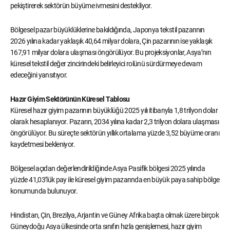
pekiştirerek sektörün büyüme ivmesini destekliyor.
Bölgesel pazar büyüklüklerine bakıldığında, Japonya tekstil pazarının
2026 yılına kadar yaklaşık 40,64 milyar dolara, Çin pazarının ise yaklaşık
167,91 milyar dolara ulaşması öngörülüyor. Bu projeksiyonlar, Asya’nın
küresel tekstil değer zincirindeki belirleyici rolünü sürdürmeye devam
edeceğini yansıtıyor.
Hazır Giyim Sektörünün Küresel Tablosu
Küresel hazır giyim pazarının büyüklüğü 2025 yılı itibarıyla 1,8 trilyon dolar
olarak hesaplanıyor. Pazarın, 2034 yılına kadar 2,3 trilyon dolara ulaşması
öngörülüyor. Bu süreçte sektörün yıllık ortalama yüzde 3,52 büyüme oranı
kaydetmesi bekleniyor.
Bölgesel açıdan değerlendirildiğinde Asya Pasifik bölgesi 2025 yılında
yüzde 41,03’lük pay ile küresel giyim pazarında en büyük paya sahip bölge
konumunda bulunuyor.
Hindistan, Çin, Brezilya, Arjantin ve Güney Afrika başta olmak üzere birçok
Güneydoğu Asya ülkesinde orta sınıfın hızla genişlemesi, hazır giyim