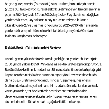
başına güneş enerjisi (fotovoltaik) oluştururken, bunu rüzgâr enerjisi
(yüzde 30) takip ediyor. Küresel elektrik üretiminde yenilenebilir enerjinin
payının 2024'te yüzde 32'den 2030'da yüzde 43'e yükselmesi, değişken
yenilenebilir enerji kaynaklarının payının ise neredeyse iki katına
çıkarak yüzde 27'ye ulaşması öngörülüyor. 2025-2030 yılları arasında
yenilenebilir enerjinin küresel elektrik talebi artışının yüzde 90'ından
fazlasını karşılaması bekleniyor.
Elektrik Üretim Tahminlerindeki Revizyon
Ancak, geçen yılki tahminlerle karşılaştırıldığında, yenilenebilir enerjinin
2030 yılında yaklaşık 850 TWh daha az elektrik üreteceğini öngörüyoruz.
Bu düşük beklentinin iki nedeni var: Birincisi, daha önce de tartışıldığı gibi,
kapasite tahminini yüzde 5 oranında aşağı yönlü revize ettik ve bu da
daha düşük üretimle sonuçlandı. İkincisi, rüzgâr ve güneş enerjisi
üretimindeki azalmaya ilişkin analizimizi, daha önce kullanılan yerleşik
varsayımlardan, tarihsel verilerle desteklenen trend tabanlı bir
değerlendirmeye geçerek iyileştirdik (rüzgâr ve güneş enerjisinin enerji
sistemlerindeki rolü hakkındaki aşağıdaki bölüme bakın).