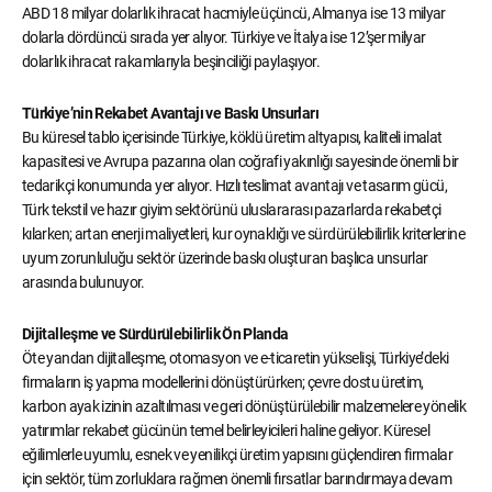
ABD 18 milyar dolarlık ihracat hacmiyle üçüncü, Almanya ise 13 milyar
dolarla dördüncü sırada yer alıyor. Türkiye ve İtalya ise 12’şer milyar
dolarlık ihracat rakamlarıyla beşinciliği paylaşıyor.
Türkiye’nin Rekabet Avantajı ve Baskı Unsurları
Bu küresel tablo içerisinde Türkiye, köklü üretim altyapısı, kaliteli imalat
kapasitesi ve Avrupa pazarına olan coğrafi yakınlığı sayesinde önemli bir
tedarikçi konumunda yer alıyor. Hızlı teslimat avantajı ve tasarım gücü,
Türk tekstil ve hazır giyim sektörünü uluslararası pazarlarda rekabetçi
kılarken; artan enerji maliyetleri, kur oynaklığı ve sürdürülebilirlik kriterlerine
uyum zorunluluğu sektör üzerinde baskı oluşturan başlıca unsurlar
arasında bulunuyor.
Dijitalleşme ve Sürdürülebilirlik Ön Planda
Öte yandan dijitalleşme, otomasyon ve e-ticaretin yükselişi, Türkiye’deki
firmaların iş yapma modellerini dönüştürürken; çevre dostu üretim,
karbon ayak izinin azaltılması ve geri dönüştürülebilir malzemelere yönelik
yatırımlar rekabet gücünün temel belirleyicileri haline geliyor. Küresel
eğilimlerle uyumlu, esnek ve yenilikçi üretim yapısını güçlendiren firmalar
için sektör, tüm zorluklara rağmen önemli fırsatlar barındırmaya devam