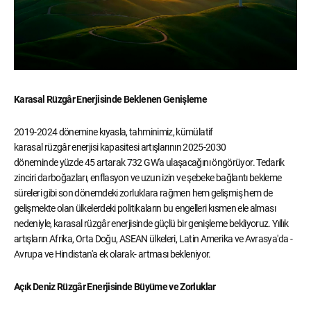
Karasal Rüzgâr Enerjisinde Beklenen Genişleme
2019-2024 dönemine kıyasla, tahminimiz, kümülatif
karasal rüzgâr enerjisi kapasitesi artışlarının 2025-2030
döneminde yüzde 45 artarak 732 GW'a ulaşacağını öngörüyor. Tedarik
zinciri darboğazları, enflasyon ve uzun izin ve şebeke bağlantı bekleme
süreleri gibi son dönemdeki zorluklara rağmen hem gelişmiş hem de
gelişmekte olan ülkelerdeki politikaların bu engelleri kısmen ele alması
nedeniyle, karasal rüzgâr enerjisinde güçlü bir genişleme bekliyoruz. Yıllık
artışların Afrika, Orta Doğu, ASEAN ülkeleri, Latin Amerika ve Avrasya'da -
Avrupa ve Hindistan'a ek olarak- artması bekleniyor.
Açık Deniz Rüzgâr Enerjisinde Büyüme ve Zorluklar