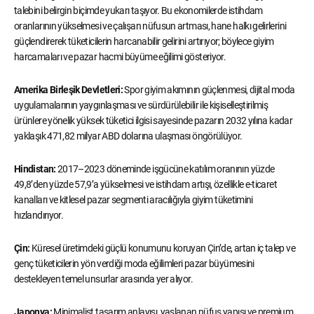
talebini belirgin biçimde yukarı taşıyor. Bu ekonomilerde istihdam
oranlarının yükselmesi ve çalışan nüfusun artması, hane halkı gelirlerini
güçlendirerek tüketicilerin harcanabilir gelirini artırıyor; böylece giyim
harcamaları ve pazar hacmi büyüme eğilimi gösteriyor.
Amerika Birleşik Devletleri:
Spor giyim akımının güçlenmesi, dijital moda
uygulamalarının yaygınlaşması ve sürdürülebilir ile kişiselleştirilmiş
ürünlere yönelik yüksek tüketici ilgisi sayesinde pazarın 2032 yılına kadar
yaklaşık 471,82 milyar ABD dolarına ulaşması öngörülüyor.
Hindistan:
2017–2023 döneminde işgücüne katılım oranının yüzde
49,8’den yüzde 57,9’a yükselmesi ve istihdam artışı, özellikle e-ticaret
kanalları ve kitlesel pazar segmenti aracılığıyla giyim tüketimini
hızlandırıyor.
Çin:
Küresel üretimdeki güçlü konumunu koruyan Çin’de, artan iç talep ve
genç tüketicilerin yön verdiği moda eğilimleri pazar büyümesini
destekleyen temel unsurlar arasında yer alıyor.
Japonya:
Minimalist tasarım anlayışı, yaşlanan nüfus yapısı ve premium