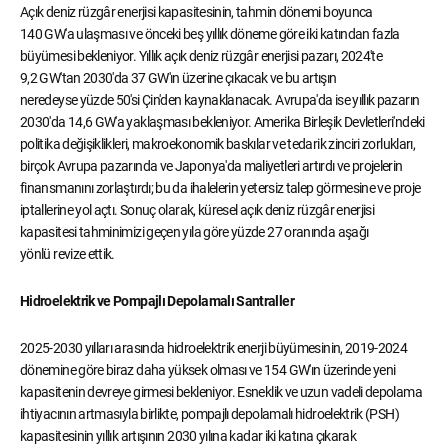
Açık deniz rüzgâr enerjisi kapasitesinin, tahmin dönemi boyunca
140 GW'a ulaşması ve önceki beş yıllık döneme göre iki katından fazla
büyümesi bekleniyor. Yıllık açık deniz rüzgâr enerjisi pazarı, 2024'te
9,2 GW'tan 2030'da 37 GW'ın üzerine çıkacak ve bu artışın
neredeyse yüzde 50'si Çin'den kaynaklanacak. Avrupa'da ise yıllık pazarın
2030'da 14,6 GW'a yaklaşması bekleniyor. Amerika Birleşik Devletleri'ndeki
politika değişiklikleri, makroekonomik baskılar ve tedarik zinciri zorlukları,
birçok Avrupa pazarında ve Japonya'da maliyetleri artırdı ve projelerin
finansmanını zorlaştırdı; bu da ihalelerin yetersiz talep görmesine ve proje
iptallerine yol açtı. Sonuç olarak, küresel açık deniz rüzgâr enerjisi
kapasitesi tahminimizi geçen yıla göre yüzde 27 oranında aşağı
yönlü revize ettik.
Hidroelektrik ve Pompajlı Depolamalı Santraller
2025-2030 yılları arasında hidroelektrik enerji büyümesinin, 2019-2024
dönemine göre biraz daha yüksek olması ve 154 GW'ın üzerinde yeni
kapasitenin devreye girmesi bekleniyor. Esneklik ve uzun vadeli depolama
ihtiyacının artmasıyla birlikte, pompajlı depolamalı hidroelektrik (PSH)
kapasitesinin yıllık artışının 2030 yılına kadar iki katına çıkarak