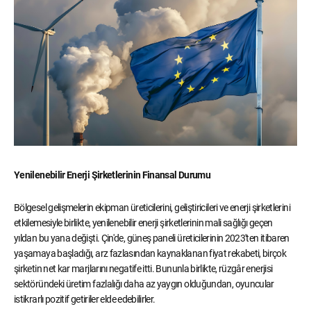
Yenilenebilir Enerji Şirketlerinin Finansal Durumu
Bölgesel gelişmelerin ekipman üreticilerini, geliştiricileri ve enerji şirketlerini
etkilemesiyle birlikte, yenilenebilir enerji şirketlerinin mali sağlığı geçen
yıldan bu yana değişti. Çin'de, güneş paneli üreticilerinin 2023'ten itibaren
yaşamaya başladığı, arz fazlasından kaynaklanan fiyat rekabeti, birçok
şirketin net kar marjlarını negatife itti. Bununla birlikte, rüzgâr enerjisi
sektöründeki üretim fazlalığı daha az yaygın olduğundan, oyuncular
istikrarlı pozitif getiriler elde edebilirler.