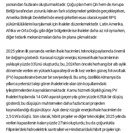
yarısından fazlasını oluşturmaktadır. Çoğu plan hem Çin hem de Avrupa
Birliği tarafından zorunlu kılınan fark sözleşmeleri şeklinde gerçekleşirken,
Amerika Birleşik Devletleri'nde enerji şirketleri esas olarak eyalet RPS
yükümlülüklerini karşılamak için ihaleler düzenlemektedir. Latin Amerika,
Afrika ve Orta Doğu gibi diğer bölgelerde ise ihaleler daha az rol oynarken,
diğer tedarik mekanizmaları daha ön plana çıkmaktadır.
2025 yılının ilk yarısında verilen ihale hacimleri, teknoloji paylarında önemli
bir değişim gösterdi. Karasal rüzgâr enerjisi, küresel ihale hacimlerinin
yaklaşık yüzde 33'ünü oluşturdu; bu, 2024'ten önceki herhangi bir altı aylık
dönemde verilen en yüksek kapasiteydi ve ilk kez verilen güneş fotovoltaik
(PV) kapasitesine benzer bir seviyedeydi. Bu artış, özellikle Almanya'da
yıllarca yetersiz talep gören ihaleleri ele alan izin koşullarındaki
iyileştirmelerden kaynaklanmaktadır. Kamu hizmeti ölçekli güneş PV
ihaleleri toplamda 14 GW'ı aşarak geçen yıla göre yüzde 63'lük bir düşüş
gösterdi; bu düşüşün muhtemelen daha fazla ticari projeden
kaynaklandığı düşünülüyor. Açık deniz rüzgâr enerjisi ihale hacimleri de
2,5 GW'a düştü. Son olarak, hibrit projeler ve diğer teknolojiler, 2025 yılında
verilen kapasitenin kalan yüzde 27'sini oluşturdu; bu da çoğunlukla
Filipinler'deki hidroelektrik santralleri ve Hindistan'daki hibrit projeler için