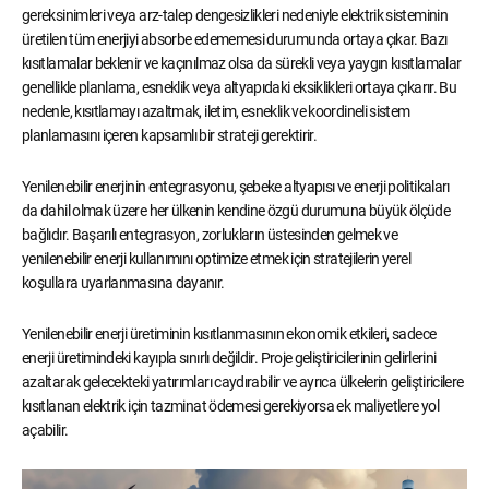
gereksinimleri veya arz-talep dengesizlikleri nedeniyle elektrik sisteminin
üretilen tüm enerjiyi absorbe edememesi durumunda ortaya çıkar. Bazı
kısıtlamalar beklenir ve kaçınılmaz olsa da sürekli veya yaygın kısıtlamalar
genellikle planlama, esneklik veya altyapıdaki eksiklikleri ortaya çıkarır. Bu
nedenle, kısıtlamayı azaltmak, iletim, esneklik ve koordineli sistem
planlamasını içeren kapsamlı bir strateji gerektirir.
Yenilenebilir enerjinin entegrasyonu, şebeke altyapısı ve enerji politikaları
da dahil olmak üzere her ülkenin kendine özgü durumuna büyük ölçüde
bağlıdır. Başarılı entegrasyon, zorlukların üstesinden gelmek ve
yenilenebilir enerji kullanımını optimize etmek için stratejilerin yerel
koşullara uyarlanmasına dayanır.
Yenilenebilir enerji üretiminin kısıtlanmasının ekonomik etkileri, sadece
enerji üretimindeki kayıpla sınırlı değildir. Proje geliştiricilerinin gelirlerini
azaltarak gelecekteki yatırımları caydırabilir ve ayrıca ülkelerin geliştiricilere
kısıtlanan elektrik için tazminat ödemesi gerekiyorsa ek maliyetlere yol
açabilir.