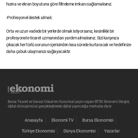
hızına ve ekran boyutuna göre filtreleme imkanı sağlamalısınız.
-Profesyonel destek almak:
Orta ve uzun vadede bir yerlerde olmak istiyorsanız, kesinlikle bir
profesyonel e-ticaret uzmanından yardım almalısınız. Sizi karşınıza
çıkacak her türlü sorunun içerisinden kısa sürede kurtaracak ve hedefinize
daha çabuk ulaşmanızı sağlayacaktır.
Bursa Ticaret ve Sanayi Odası’nın Kurumsal yayın organı BTSO Ekonomi Dergisi,
dijital dönüşümünü gerçekleştirerek dijital yayıncılığa merhaba diyor.
Anasayfa
Ekonomi TV
Bursa Ekonomisi
Türkiye Ekonomisi
Dünya Ekonomisi
Yazarlar