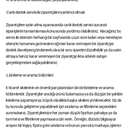
-Canlı destek servisi ile ziyaretçilere yardımcı olmak:
Ziyaretçilere satın alma aşamasında canlı destek servisi sunarak
siparişlerini tamamlaması konusunda yardımcı olabilirsiniz. Alacağınız bu
servis ile sitenizin herhangi bir sayfasında uzun süre kalan veya neredeyse
sitenizin tamamını gezmesine rağmen karar vermeyen bir ziyaretçiye
destek davetiyesi göndererek olası bir soru işaretini düzeltebilir ya da satın
almaya henüz karar veremeyen bir ziyaretçiyi ikna ederek satışın
gerçekleşmesini sağlayabilirsiniz.
-Listeleme ve arama bölümleri:
E-ticaret sitelerinin en önemli parçalarından biri de listeleme ve arama
bölümleridir. Ziyaretçiler aradığı ürünü bulamazsa ya da düzgün bir şekilde
listeleme yapamıyorsa, büyük olasılıkla başka sitelere yönlenecektir. Siz de
bu konuda geliştirme yapabilmek için sıralama ve filtreleme seçenekleri
sunmalısınız. Ziyaretçilerinize her zaman düşük fiyattan pahalıya ya da
tam tersi ve filtreleme yapmasına izin verin. Örneğin, dizüstü bilgisayar
arayan bir kişiye, fiyata göre sıralama ve bunun yanı sıra markaya, işlemci