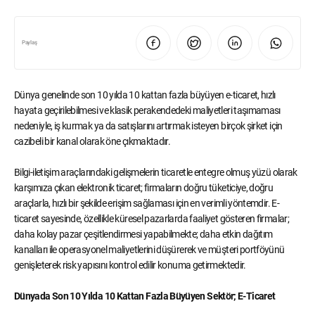
Paylaş
Dünya genelinde son 10 yılda 10 kattan fazla büyüyen e-ticaret, hızlı
hayata geçirilebilmesi ve klasik perakendedeki maliyetleri taşımaması
nedeniyle, iş kurmak ya da satışlarını artırmak isteyen birçok şirket için
cazibeli bir kanal olarak öne çıkmaktadır.
Bilgi-iletişim araçlarındaki gelişmelerin ticaretle entegre olmuş yüzü olarak
karşımıza çıkan elektronik ticaret; firmaların doğru tüketiciye, doğru
araçlarla, hızlı bir şekilde erişim sağlaması için en verimli yöntemdir. E-
ticaret sayesinde, özellikle küresel pazarlarda faaliyet gösteren firmalar;
daha kolay pazar çeşitlendirmesi yapabilmekte; daha etkin dağıtım
kanalları ile operasyonel maliyetlerini düşürerek ve müşteri portföyünü
genişleterek risk yapısını kontrol edilir konuma getirmektedir.
Dünyada Son 10 Yılda 10 Kattan Fazla Büyüyen Sektör; E-Ticaret