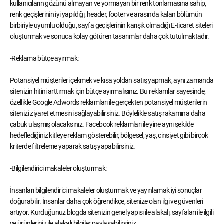
kullanıcıların gözünü almayan ve yormayan bir renk tonlamasına sahip,
renk geçişlerinin iyi yapıldığı, header, footer ve arasında kalan bölümün
birbiriyle uyumlu olduğu, sayfa geçişlerinin karışık olmadığı E-ticaret siteleri
oluşturmak ve sonuca kolay götüren tasarımlar daha çok tutulmaktadır.
-Reklama bütçe ayırmak:
Potansiyel müşterileri çekmek ve kısa yoldan satış yapmak, aynı zamanda
sitenizin hitini arttırmak için bütçe ayırmalısınız. Bu reklamlar sayesinde,
özellikle Google Adwords reklamları ile gerçekten potansiyel müşterilerin
sitenizi ziyaret etmesini sağlayabilirsiniz. Böylelikle satış rakamına daha
çabuk ulaşmış olacaksınız. Facebook reklamları ile yine aynı şekilde
hedeflediğiniz kitleye reklam gösterebilir, bölgesel, yaş, cinsiyet gibi birçok
kriterde filtreleme yaparak satış yapabilirsiniz.
-Bilgilendirici makaleler oluşturmak:
İnsanları bilgilendirici makaleler oluşturmak ve yayınlamak iyi sonuçlar
doğurabilir. İnsanlar daha çok öğrendikçe, sitenize olan ilgi ve güvenleri
artıyor. Kurduğunuz blogda sitenizin genel yapısı ile alakalı, sayfaları ile ilgili
ve ürünleriniz ile alakalı bilgiler paylaşabilirsiniz.