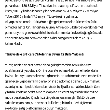
penetrasyonu ve akıllı telefon kullanımı ile 2016 itibarıyla Türkiye e-ticaret
pazarı hacmi 30.8 Milyar TL seviyesine ulaşmıştır. Pazarın perakende
kısmı, 2013 yılından itibaren yılda ortalama %34 büyüyerek 7.3 milyar
TL'den 2016 yılında 17.5 milyar TL seviyesine gelmiştir.
Altyapısal anlamda Türkiye'nin diğer gelişmekte olan ülkelerden farkı
olmadığı, hatta Çin, Hindistan, Güney Afrika gibi ülkelerden gerek internet
penetrasyonu gerekse akıllı telefon kullanımında önde olduğu görülse de,
e-ticaretin toplam perakendeden aldığı pay göreceli olarak düşük
kalmaktadır.
Türkiye’deki E-Ticaret Sitelerinin Sayısı 12 Bin’e Yaklaştı
Yurt içindeki e-ticaret pazarı daha çok işletmeden son kullanıcıya
odaklanan bir yapıdadır. Online ticarete açılmaktaki temel hedef daha
fazla tüketiciye ulaşmak ve satış hacmini artırabilmektir. Perakendeciler,
geleneksel yapıdan farklı olarak online platformda daha düşük maliyet
avantajına sahip olduklarından rekabetçi fiyatlar sunabilmektedir. Son
yıllarda, kadınlar hedef alınarak yapılan e-ticaret sayesinde ülkemizde
moda perakendeciliğinde hızlı bir gelişim yaşanmıştır. Sektörde özel
şirketlerin yanı sıra, STK ve spor kulüpleri gibi farklı tüzel kişilere ait
elektronik satış platformları da bulunmaktadır.