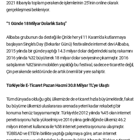
2021 itibarıyla toplam perakende işlemlerinin 25’inin online olarak
gerçekleşmesi bekleniyor.
“1 Günde 18 Milyar Dolarlık Satış”
Alibaba grubunun da desteği ile Çin'de her yıl 11 Kasım'da kutlanmaya
başlayan Single's Day (Bekarlar Günü) festivalinde internet devi Alibaba,
2015 yılında bir günde yaptığı 14.3 milyar dolar değerindeki satış rakamını
2016 yılında %32 büyüterek 18 milyar dolar seviyesine çıkarmıştır. 2016
satışlarının %82'sinin mobilden yapıldığı bu festival, sadece e-ticarette değil,
Çin perakende sektöründe de artık önemli bir yere sahiptir.
Türkiye’de E-Ticaret Pazarı Hacmi 30.8 Milyar TL’ye Ulaştı
Tüm dünyada olduğu gibi, ülkemizde de e-ticaret hızla büyümektedir, fakat
bu büyüme ülkemizi uluslararası arenada yeteri kadar rekabetçi bir
konuma henüz taşıyamamıştır. Türkiye’de 2012 yılında %45 olan internet
penetrasyonu hızla yükselmiş ve 2016 yılına gelindiğinde ülkemiz 46.2
milyon internet kullanıcısı ile %58 internet penetrasyonuna ulaşmıştır.
TÜBİSAD ve ETİD'in birlikte yaptığı çalışmaya göre, artan internet