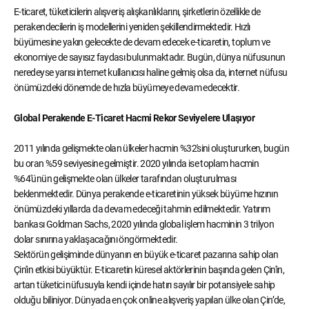
E-ticaret, tüketicilerin alışveriş alışkanlıklarını, şirketlerin özellikle de
perakendecilerin iş modellerini yeniden şekillendirmektedir. Hızlı
büyümesine yakın gelecekte de devam edecek e-ticaretin, toplum ve
ekonomiye de sayısız faydası bulunmaktadır. Bugün, dünya nüfusunun
neredeyse yarısı internet kullanıcısı haline gelmiş olsa da, internet nüfusu
önümüzdeki dönemde de hızla büyümeye devam edecektir.
Global Perakende E-Ticaret Hacmi Rekor Seviyelere Ulaşıyor
2011 yılında gelişmekte olan ülkeler hacmin %32'sini oluştururken, bugün
bu oran %59 seviyesine gelmiştir. 2020 yılında ise toplam hacmin
%64'ünün gelişmekte olan ülkeler tarafından oluşturulması
beklenmektedir. Dünya perakende e-ticaretinin yüksek büyüme hızının
önümüzdeki yıllarda da devam edeceği tahmin edilmektedir. Yatırım
bankası Goldman Sachs, 2020 yılında global işlem hacminin 3 trilyon
dolar sınırına yaklaşacağını öngörmektedir.
Sektörün gelişiminde dünyanın en büyük e-ticaret pazarına sahip olan
Çin'in etkisi büyüktür. E-ticaretin küresel aktörlerinin başında gelen Çin'in,
artan tüketici nüfusuyla kendi içinde hatırı sayılır bir potansiyele sahip
olduğu biliniyor. Dünyada en çok online alışveriş yapılan ülke olan Çin’de,