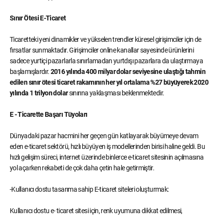
Sınır Ötesi E-Ticaret
Ticaretteki yeni dinamikler ve yükselen trendler küresel girişimciler için de
fırsatlar sunmaktadır. Girişimciler online kanallar sayesinde ürünlerini
sadece yurtiçi pazarlarla sınırlamadan yurtdışı pazarlara da ulaştırmaya
başlamışlardır.
2016 yılında 400 milyar dolar seviyesine ulaştığı tahmin
edilen sınır ötesi ticaret rakamının her yıl ortalama %27 büyüyerek 2020
yılında 1 trilyon dolar
sınırına yaklaşması beklenmektedir.
E - Ticarette Başarı Tüyoları
Dünyadaki pazar hacmini her geçen gün katlayarak büyümeye devam
eden e-ticaret sektörü, hızlı büyüyen iş modellerinden birisi haline geldi. Bu
hızlı gelişim süreci, internet üzerinde binlerce e-ticaret sitesinin açılmasına
yol açarken rekabeti de çok daha çetin hale getirmiştir.
-Kullanıcı dostu tasarıma sahip E-ticaret siteleri oluşturmak:
Kullanıcı dostu e- ticaret sitesi için, renk uyumuna dikkat edilmesi,