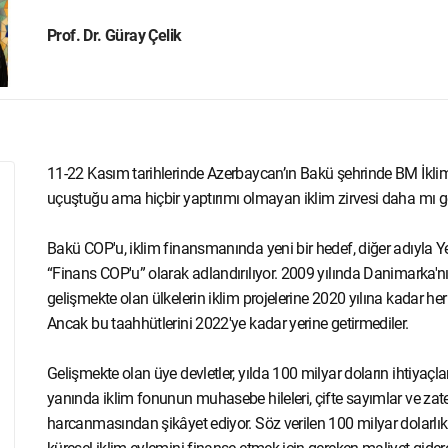
Prof. Dr. Güray Çelik
11-22 Kasım tarihlerinde Azerbaycan’ın Bakü şehrinde BM İkli
uçuştuğu ama hiçbir yaptırımı olmayan iklim zirvesi daha mı geli
Bakü COP'u, iklim finansmanında yeni bir hedef, diğer adıyla 
“Finans COP'u” olarak adlandırılıyor. 2009 yılında Danimarka'n
gelişmekte olan ülkelerin iklim projelerine 2020 yılına kadar he
Ancak bu taahhütlerini 2022'ye kadar yerine getirmediler.
Gelişmekte olan üye devletler, yılda 100 milyar doların ihtiyaç
yanında iklim fonunun muhasebe hileleri, çifte sayımlar ve zaten
harcanmasından şikâyet ediyor. Söz verilen 100 milyar dolarlık i