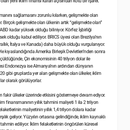
an yeni iklim finansı kararı açısından kötü bir işaret.
smanını sağlamasını zorunlu kılarken, gelişmekte olan
or. Birçok gelişmekte olan ülkenin artık “gelişmekte olan”
n ABD kadar yüksek olduğu biliniyor. Körfez İşbirliği
ek olduğu kabul ediliyor. BRICS üyesi olan Brezilya’nın
Krallık, İtalya ve Kanada) daha büyük olduğu vurgulanıyor.
yle kıyaslandığında Amerika Birleşik Devletleri'nden sonra
 ölçüldüğünde, Çin ekonomisinin 40 trilyon dolar ile
yesi Endonezya ise Almanya’nın ardından dünyanın
gibi gruplarda yer alan gelişmekte olan ülkeler, iklim
ar olarak görülüyorlar.
 fakir ülkeler üzerinde etkisini göstermeye devam ediyor.
lim finansmanının yıllık tahmini maliyeti 1 ila 2 trilyon
aketlerinin maliyetinin yıllık 1,4 trilyon dolara kadar
ılık geliyor. Yüzyılın ortasına gelindiğinde, iklim kaynaklı
ı tahmin ediliyor. İklim felaketlerinin öngörülen küresel