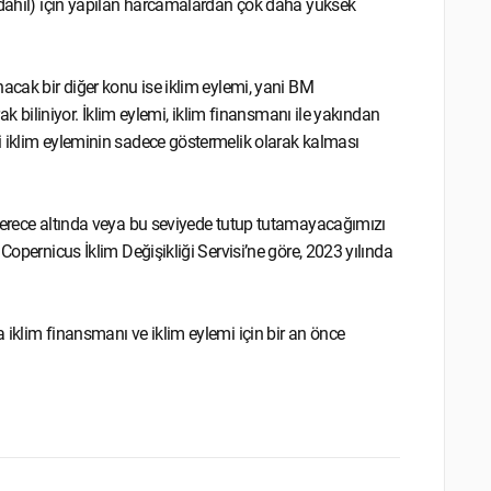
ı dâhil) için yapılan harcamalardan çok daha yüksek
acak bir diğer konu ise iklim eylemi, yani BM
ak biliniyor. İklim eylemi, iklim finansmanı ile yakından
i iklim eyleminin sadece göstermelik olarak kalması
 derece altında veya bu seviyede tutup tutamayacağımızı
Copernicus İklim Değişikliği Servisi’ne göre, 2023 yılında
 iklim finansmanı ve iklim eylemi için bir an önce