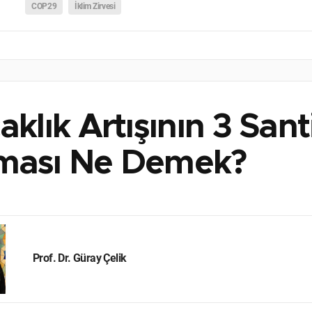
COP29
İklim Zirvesi
aklık Artışının 3 San
ması Ne Demek?
Prof. Dr. Güray Çelik