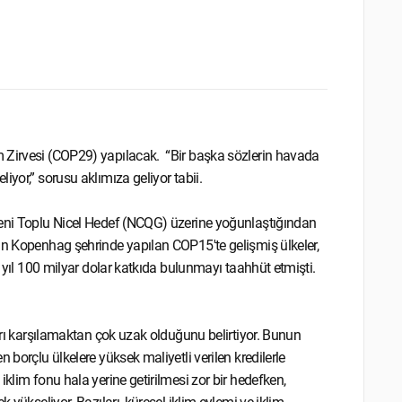
m Zirvesi (COP29) yapılacak. “Bir başka sözlerin havada
yor,” sorusu aklımıza geliyor tabii.
Yeni Toplu Nicel Hedef (NCQG) üzerine yoğunlaştığından
ın Kopenhag şehrinde yapılan COP15'te gelişmiş ülkeler,
r yıl 100 milyar dolar katkıda bulunmayı taahhüt etmişti.
ları karşılamaktan çok uzak olduğunu belirtiyor. Bunun
 borçlu ülkelere yüksek maliyetli verilen kredilerle
klim fonu hala yerine getirilmesi zor bir hedefken,