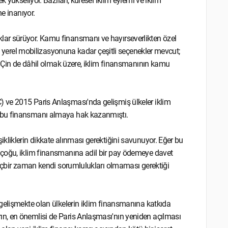
 yükseliyor. Bazıları, küresel iklim eylemi ve iklim
ne inanıyor.
ar sürüyor. Kamu finansmanı ve hayırseverlikten özel
ın yerel mobilizasyonuna kadar çeşitli seçenekler mevcut;
r, Çin de dâhil olmak üzere, iklim finansmanının kamu
 ve 2015 Paris Anlaşması'nda gelişmiş ülkeler iklim
r bu finansmanı almaya hak kazanmıştı.
kliklerin dikkate alınması gerektiğini savunuyor. Eğer bu
 çoğu, iklim finansmanına adil bir pay ödemeye davet
hiçbir zaman kendi sorumlulukları olmaması gerektiği
gelişmekte olan ülkelerin iklim finansmanına katkıda
n, en önemlisi de Paris Anlaşması'nın yeniden açılması