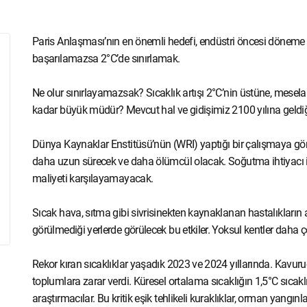
Paris Anlaşması’nın en önemli hedefi, endüstri öncesi döneme kı
başarılamazsa 2°C’de sınırlamak.
Ne olur sınırlayamazsak? Sıcaklık artışı 2°C’nin üstüne, mesela 
kadar büyük müdür? Mevcut hal ve gidişimiz 2100 yılına geldiği
Dünya Kaynaklar Enstitüsü’nün (WRI) yaptığı bir çalışmaya gör
daha uzun sürecek ve daha ölümcül olacak. Soğutma ihtiyacı ise
maliyeti karşılayamayacak.
Sıcak hava, sıtma gibi sivrisinekten kaynaklanan hastalıkların 
görülmediği yerlerde görülecek bu etkiler. Yoksul kentler daha ç
Rekor kıran sıcaklıklar yaşadık 2023 ve 2024 yıllarında. Kavuru
toplumlara zarar verdi. Küresel ortalama sıcaklığın 1,5°C sıcakl
araştırmacılar. Bu kritik eşik tehlikeli kuraklıklar, orman yangınlar