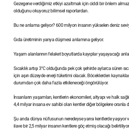
Gezegene verdiğimiz etkiyi azaltmak için ciddi bir önlem almaz
olduğunu okuyoruz bilimsel raporlardan.
Bu ne anlama geliyor? 600 milyon insanın yükselen deniz seviy
Gıda üretiminin yarıya düşmesi anlamına geliyor.
Yaşam alanlarının felaket boyutlarda kayıplar yaşayacağı anla
Sıcaklık artışı 3°C olduğunda pek çok şehirde aylarca süren sı
için aşırı düzeyde enerji tüketimi olacak. Böceklerden kaynaklan
durumdan çok daha fazla etkileneceği öngörülüyor.
İnsanların yaşamları, kentlerin ekonomileri, altyapı ve halk sağlığ
4,4 milyar insana ev sahibi olan kentler diğer bölgelere oranla 
Şu anda dünya nüfusunun neredeyse yarısı kentlerde yaşıyor v
ilave bir 2,5 milyar insanın kentlere göç etmiş olacağı belirtiliy