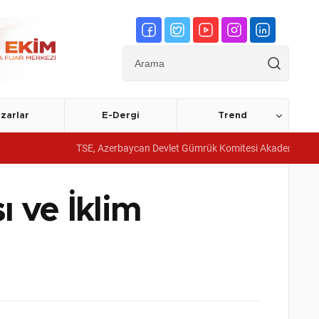
zarlar
E-Dergi
Trend
TSE, Azerbaycan Devlet Gümrük Komitesi Akademisine yönetim sis
 ve İklim