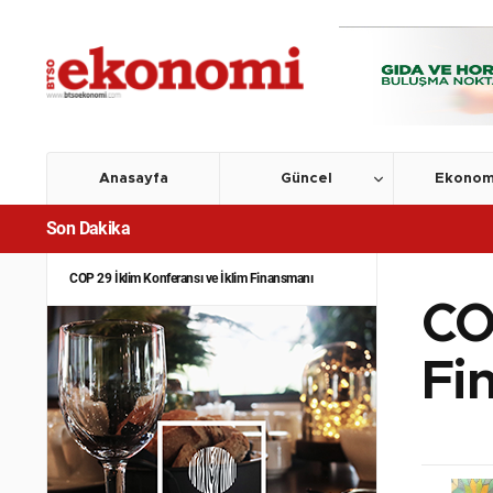
Yeşil Mutabakat Açısından 'Büyük Bir Geri Adım' mı
Atılıyor?
ABD İklim Mücadelesinden Çekiliyor mu?
Geleceğimizi Eğitimsiz Kurtaramayız: İklim Krizine
Karşı En Güçlü Silah Göz Ardı Ediliyor!
Anasayfa
Güncel
Ekonom
İklim Değişikliği Artık Sadece Çevresel Bir Sorun Değil
Son Dakika
Finansal Bir Gerçek
COP 29 İklim Konferansı ve İklim Finansmanı
CO
Fi