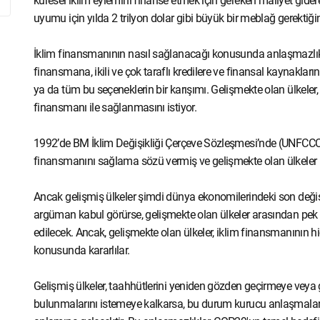
küresel iklim eylemini finanse etmek için gereken maliyet giderek
uyumu için yılda 2 trilyon dolar gibi büyük bir meblağ gerektiği
İklim finansmanının nasıl sağlanacağı konusunda anlaşmazlıkl
finansmana, ikili ve çok taraflı kredilere ve finansal kaynaklar
ya da tüm bu seçeneklerin bir karışımı. Gelişmekte olan ülkele
finansmanı ile sağlanmasını istiyor.
1992’de BM İklim Değişikliği Çerçeve Sözleşmesi’nde (UNFCCC)
finansmanını sağlama sözü vermiş ve gelişmekte olan ülkele
Ancak gelişmiş ülkeler şimdi dünya ekonomilerindeki son değişi
argüman kabul görürse, gelişmekte olan ülkeler arasından pek
edilecek. Ancak, gelişmekte olan ülkeler, iklim finansmanının 
konusunda kararlılar.
Gelişmiş ülkeler, taahhütlerini yeniden gözden geçirmeye veya 
bulunmalarını istemeye kalkarsa, bu durum kurucu anlaşmaları