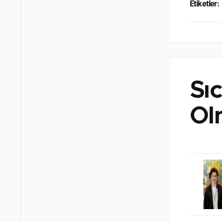
Etiketler:
Sıc
Ol