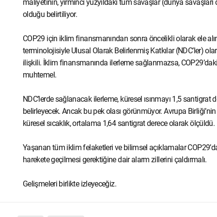
maliyetinin, yirminci yüzyıldaki tüm savaşlar (dünya savaşlar
olduğu belirtiliyor.
COP29 için iklim finansmanından sonra öncelikli olarak ele alın
terminolojisiyle Ulusal Olarak Belirlenmiş Katkılar (NDC’ler) olar
ilişkili. İklim finansmanında ilerleme sağlanmazsa, COP29’dak
muhtemel.
NDC’lerde sağlanacak ilerleme, küresel ısınmayı 1,5 santigrat
belirleyecek. Ancak bu pek olası görünmüyor. Avrupa Birliği’nin 
küresel sıcaklık, ortalama 1,64 santigrat derece olarak ölçüldü.
Yaşanan tüm iklim felaketleri ve bilimsel açıklamalar COP29’da
harekete geçilmesi gerektiğine dair alarm zillerini çaldırmalı.
Gelişmeleri birlikte izleyeceğiz.