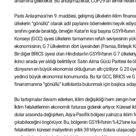
anlamına gelecektir. Bu anlaşmazlıklar, COP29'un temel hedefi ol
Paris Anlaşması’nın 9. maddesi, gelişmiş ülkelerin iklim finan
ülkelerin “gönüllü” olarak adil paylarını ödemelerini teşvik ediy
sınıfını geride bıraktığı, örneğin Katar’ın kişi başına GSYİH’sını
Konseyi (GCC) üyesi ülkelerin tamamının refah seviyesinin yüks
ekonomisinin, G 7 ülkelerinin dört üyesinden (Fransa, Birleşik 
Bir diğer BRICS üyesi olan Hindistan’ın GSYİH’sının G 7 ülkeleri
ikinci sırada yer aldığı belirtiliyor. Satın Alma Gücü Paritesi ile
dünyanın en büyük ekonomisi olduğunun altı çiziliyor. G 20 ü
yedinci büyük ekonomisi konumunda. Bu tür GCC, BRICS ve G 20 
finansmanına “gönüllü” katkılarda bulunmak için başlıca adayl
Bu tartışmalar devam ederken, iklim değişikliği hem zengin hem
İklim felaketlerinin ekonomik faturası giderek artıyor. Küresel ik
dolar arasında değişirken, Asya-Pasifik bölgesi yalnızca iklim fel
çıkabileceğini öngörüyor. Bu, bölgenin GSYİH’sinin %4,2’sine karş
felaketlerin küresel maliyetinin yıllık 38 trilyon dolara ulaşacağ