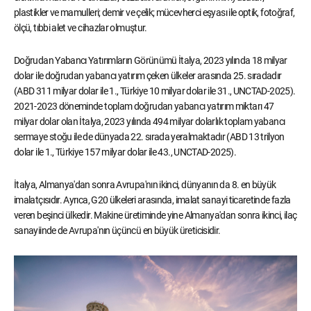
plastikler ve mamulleri; demir ve çelik; mücevherci eşyası ile optik, fotoğraf,
ölçü, tıbbi alet ve cihazlar olmuştur.
Doğrudan Yabancı Yatırımların Görünümü İtalya, 2023 yılında 18 milyar
dolar ile doğrudan yabancı yatırım çeken ülkeler arasında 25. sıradadır
(ABD 311 milyar dolar ile 1., Türkiye 10 milyar dolar ile 31., UNCTAD-2025).
2021-2023 döneminde toplam doğrudan yabancı yatırım miktarı 47
milyar dolar olan İtalya, 2023 yılında 494 milyar dolarlık toplam yabancı
sermaye stoğu ile de dünyada 22. sırada yeralmaktadır (ABD 13 trilyon
dolar ile 1., Türkiye 157 milyar dolar ile 43., UNCTAD-2025).
İtalya, Almanya'dan sonra Avrupa'nın ikinci, dünyanın da 8. en büyük
imalatçısıdır. Ayrıca, G20 ülkeleri arasında, imalat sanayi ticaretinde fazla
veren beşinci ülkedir. Makine üretiminde yine Almanya'dan sonra ikinci, ilaç
sanayiinde de Avrupa'nın üçüncü en büyük üreticisidir.