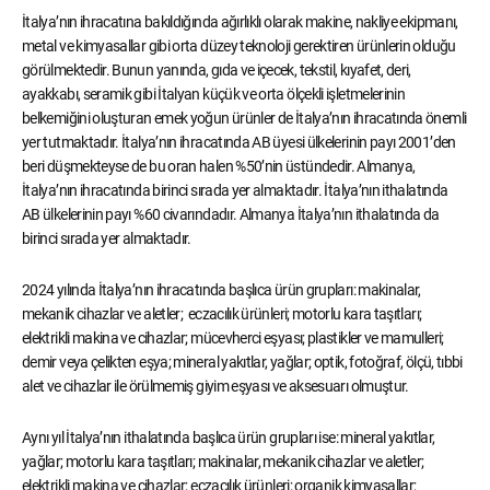
İtalya’nın ihracatına bakıldığında ağırlıklı olarak makine, nakliye ekipmanı,
metal ve kimyasallar gibi orta düzey teknoloji gerektiren ürünlerin olduğu
görülmektedir. Bunun yanında, gıda ve içecek, tekstil, kıyafet, deri,
ayakkabı, seramik gibi İtalyan küçük ve orta ölçekli işletmelerinin
belkemiğini oluşturan emek yoğun ürünler de İtalya’nın ihracatında önemli
yer tutmaktadır. İtalya’nın ihracatında AB üyesi ülkelerinin payı 2001’den
beri düşmekteyse de bu oran halen %50’nin üstündedir. Almanya,
İtalya’nın ihracatında birinci sırada yer almaktadır. İtalya’nın ithalatında
AB ülkelerinin payı %60 civarındadır. Almanya İtalya’nın ithalatında da
birinci sırada yer almaktadır.
2024 yılında İtalya’nın ihracatında başlıca ürün grupları: makinalar,
mekanik cihazlar ve aletler; eczacılık ürünleri; motorlu kara taşıtları;
elektrikli makina ve cihazlar; mücevherci eşyası; plastikler ve mamulleri;
demir veya çelikten eşya; mineral yakıtlar, yağlar; optik, fotoğraf, ölçü, tıbbi
alet ve cihazlar ile örülmemiş giyim eşyası ve aksesuarı olmuştur.
Aynı yıl İtalya’nın ithalatında başlıca ürün grupları ise: mineral yakıtlar,
yağlar; motorlu kara taşıtları; makinalar, mekanik cihazlar ve aletler;
elektrikli makina ve cihazlar; eczacılık ürünleri; organik kimyasallar;