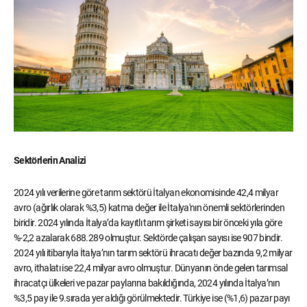
Sektörlerin Analizi
2024 yılı verilerine göre tarım sektörü İtalyan ekonomisinde 42,4 milyar
avro (ağırlık olarak %3,5) katma değer ile İtalya'nın önemli sektörlerinden
biridir. 2024 yılında İtalya’da kayıtlı tarım şirketi sayısı bir önceki yıla göre
%-2,2 azalarak 688.289 olmuştur. Sektörde çalışan sayısı ise 907 bindir.
2024 yılı itibarıyla İtalya’nın tarım sektörü ihracatı değer bazında 9,2 milyar
avro, ithalatı ise 22,4 milyar avro olmuştur. Dünyanın önde gelen tarımsal
ihracatçı ülkeleri ve pazar paylarına bakıldığında, 2024 yılında İtalya’nın
%3,5 pay ile 9.sırada yer aldığı görülmektedir. Türkiye ise (%1,6) pazar payı