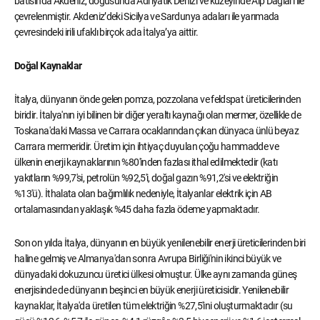
batısında Akdeniz, doğusunda Adriyatik Denizi ve kuzeyinde Alp Dağları ile
çevrelenmiştir. Akdeniz’deki Sicilya ve Sardunya adaları ile yarımada
çevresindeki irili ufaklı birçok ada İtalya’ya aittir.
Doğal Kaynaklar
İtalya, dünyanın önde gelen pomza, pozzolana ve feldspat üreticilerinden
biridir. İtalya'nın iyi bilinen bir diğer yeraltı kaynağı olan mermer, özellikle de
Toskana'daki Massa ve Carrara ocaklarından çıkan dünyaca ünlü beyaz
Carrara mermeridir. Üretim için ihtiyaç duyulan çoğu hammadde ve
ülkenin enerji kaynaklarının %80'inden fazlası ithal edilmektedir (katı
yakıtların %99,7'si, petrolün %92,5'i, doğal gazın %91,2'si ve elektriğin
%13'ü). İthalata olan bağımlılık nedeniyle, İtalyanlar elektrik için AB
ortalamasından yaklaşık %45 daha fazla ödeme yapmaktadır.
Son on yılda İtalya, dünyanın en büyük yenilenebilir enerji üreticilerinden biri
haline gelmiş ve Almanya'dan sonra Avrupa Birliği'nin ikinci büyük ve
dünyadaki dokuzuncu üretici ülkesi olmuştur. Ülke aynı zamanda güneş
enerjisinde de dünyanın beşinci en büyük enerji üreticisidir. Yenilenebilir
kaynaklar, İtalya'da üretilen tüm elektriğin %27,5'ini oluşturmaktadır (su