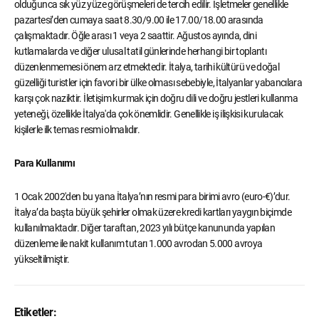
olduğunca sık yüz yüze görüşmeleri de tercih edilir. İşletmeler genellikle
pazartesi’den cumaya saat 8.30/9.00 ile 17.00/18.00 arasında
çalışmaktadır. Öğle arası 1 veya 2 saattir. Ağustos ayında, dini
kutlamalarda ve diğer ulusal tatil günlerinde herhangi bir toplantı
düzenlenmemesi önem arz etmektedir. İtalya, tarihi kültürü ve doğal
güzelliği turistler için favori bir ülke olması sebebiyle, İtalyanlar yabancılara
karşı çok naziktir. İletişim kurmak için doğru dili ve doğru jestleri kullanma
yeteneği, özellikle İtalya'da çok önemlidir. Genellikle iş ilişkisi kurulacak
kişilerle ilk temas resmi olmalıdır.
Para Kullanımı
1 Ocak 2002'den bu yana İtalya’nın resmi para birimi avro (euro-€)’dur.
İtalya’da başta büyük şehirler olmak üzere kredi kartları yaygın biçimde
kullanılmaktadır. Diğer taraftan, 2023 yılı bütçe kanununda yapılan
düzenleme ile nakit kullanım tutarı 1.000 avrodan 5.000 avroya
yükseltilmiştir.
Etiketler: