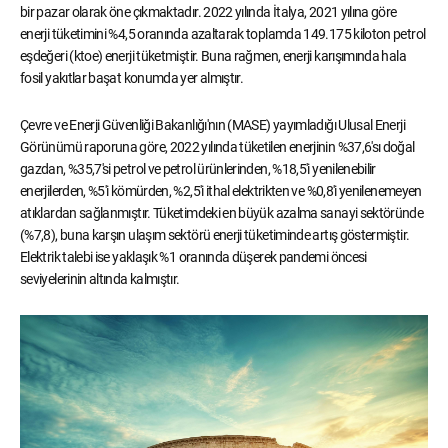
bir pazar olarak öne çıkmaktadır. 2022 yılında İtalya, 2021 yılına göre
enerji tüketimini %4,5 oranında azaltarak toplamda 149.175 kiloton petrol
eşdeğeri (ktoe) enerji tüketmiştir. Buna rağmen, enerji karışımında hala
fosil yakıtlar başat konumda yer almıştır.
Çevre ve Enerji Güvenliği Bakanlığı'nın (MASE) yayımladığı Ulusal Enerji
Görünümü raporuna göre, 2022 yılında tüketilen enerjinin %37,6'sı doğal
gazdan, %35,7'si petrol ve petrol ürünlerinden, %18,5'i yenilenebilir
enerjilerden, %5'i kömürden, %2,5'i ithal elektrikten ve %0,8'i yenilenemeyen
atıklardan sağlanmıştır. Tüketimdeki en büyük azalma sanayi sektöründe
(%7,8), buna karşın ulaşım sektörü enerji tüketiminde artış göstermiştir.
Elektrik talebi ise yaklaşık %1 oranında düşerek pandemi öncesi
seviyelerinin altında kalmıştır.