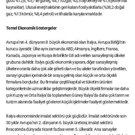
gücü %12,6, %5,7 ile güneş, %4,1 rüzgâr, %3,5 biyoenerji ve %1,6 jeotermal
kaynaklar). Ulusal enerji talebinin geri kalanı fosil yakıtlarla (%38,2 doğal
gaz, %13 kömür, %8,4 petrol) ve ithalatla karşılanmaktadır.
Temel Ekonomik Göstergeler
Avrupa’nın 4. dünyanın 8. büyük ekonomisi olan İtalya, Avrupa Birliği’nin
kurucu üyesidir. Ülke aynı zamanda ABD, Almanya, İngiltere, Fransa,
Kanada, Japonya ve Rusya ile birlikte G8 adı verilen sanayileşmiş ülkeler
grubuna dahildir. İtalya güçlü ekonomik yapısını, diğer sanayileşmiş
ülkelere oranla daha çok aile şirketi olan ve bu aileler tarafından yönetilen,
sanayi grupları içerisinde bir araya gelmiş olan küçük ve orta ölçekli
firmalara borçludur. Bu firmalar çeşitli kapital ve tüketim ürünleri
kategorilerinde uzmanlıklar geliştirmişlerdir. Büyük ölçekli firmalar ise daha
çok Kuzey ve Orta İtalya’da toplanırken Güney İtalya’da daha çok tarım ve
turizm alanında faaliyet gösteren küçük işletmeler faaliyet göstermektedir.
İtalya ekonomisinde imalat sektörü çok güçlüdür. İmalat sektöründe son
30 yıldır Avrupa’nın 2. dünyanın 6. büyük üreticisi, imalat sektörü
ihracatında dünyada ticaret fazlası veren 5. ülkesidir. Ana sanayiler