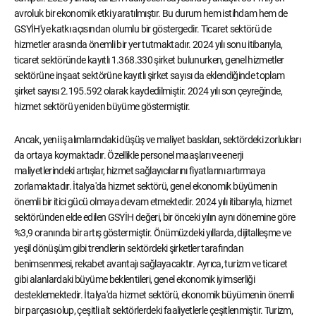
avroluk bir ekonomik etki yaratılmıştır. Bu durum hem istihdam hem de
GSYİH'ye katkı açısından olumlu bir göstergedir. Ticaret sektörü de
hizmetler arasında önemli bir yer tutmaktadır. 2024 yılı sonu itibarıyla,
ticaret sektöründe kayıtlı 1.368.330 şirket bulunurken, genel hizmetler
sektörüne inşaat sektörüne kayıtlı şirket sayısı da eklendiğinde toplam
şirket sayısı 2.195.592 olarak kaydedilmiştir. 2024 yılı son çeyreğinde,
hizmet sektörü yeniden büyüme göstermiştir.
Ancak, yeni iş alımlarındaki düşüş ve maliyet baskıları, sektördeki zorlukları
da ortaya koymaktadır. Özellikle personel maaşları ve enerji
maliyetlerindeki artışlar, hizmet sağlayıcılarını fiyatlarını artırmaya
zorlamaktadır. İtalya'da hizmet sektörü, genel ekonomik büyümenin
önemli bir itici gücü olmaya devam etmektedir. 2024 yılı itibarıyla, hizmet
sektöründen elde edilen GSYİH değeri, bir önceki yılın aynı dönemine göre
%3,9 oranında bir artış göstermiştir. Önümüzdeki yıllarda, dijitalleşme ve
yeşil dönüşüm gibi trendlerin sektördeki şirketler tarafından
benimsenmesi, rekabet avantajı sağlayacaktır. Ayrıca, turizm ve ticaret
gibi alanlardaki büyüme beklentileri, genel ekonomik iyimserliği
desteklemektedir. İtalya'da hizmet sektörü, ekonomik büyümenin önemli
bir parçası olup, çeşitli alt sektörlerdeki faaliyetlerle çeşitlenmiştir. Turizm,