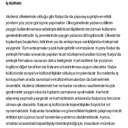
İş Kültürü
Akdeniz ülkelerinde olduğu gibi İtalya’da da piyasaya girişte en etkili
yöntem yüz yüze görüşme yapmaktır. Ülke genelinde yabancı dillerin
yaygın kullanılmaması sebebiyle ikili ticari ilişkilerde tercüman kullanımı
gerekebilmektedir. İş çevrelerinde yaygın yabancı dil İngilizcedir. Ülkede bir
toplantıya başlarken, bitirirken ya da anlaşmaya varıldığında el sıkışmak
yaygındır. Tüm anlaşmalar yazılı hale getirilir ve imzalanır. Kuzey İtalya’da
yerleşik firmalar arasında yapılan ticari sözleşme kuralları Güney İtalya’da
yerleşik firmalara nazaran daha belirgindir. Kartvizitlerin bir yüzünün
İngilizce diğer tarafının ise İtalyanca bastırılması uygun olacaktır. İtalya
kültüründe sosyal ve kültürel ilişkiler oldukça ön plandadır. Bu nedenle, iş
konuşurken arada sanatsal ve kültürel konulardan da bahsetmek
önemlidir. Akdeniz ülkelerinde her ne kadar randevu saatlerinde küçük
gecikmeler yaygın olsa da toplantı zamanına uyulmalıdır. Kartvizit
alışverişi yapmak yaygındır ve kartvizitinizin arkasında İtalyanca tercüme
olması şık olacaktır. İtalyan iş kültüründe kişisel ilişkiler büyük bir rol
oynamaktadır. İtalyanlar tanıdıkları ve güvendikleri kişilerle çalışmayı tercih
ettikleri için üçüncü taraf tanıtımları yardımcı olabilmektedir. Ayrıca,
ortaklar arasındaki kişisel ilişkiyi derinleştirdiği için, insanların mümkün