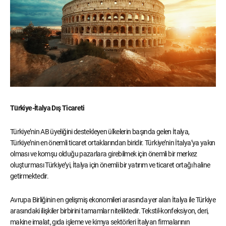
Türkiye-İtalya Dış Ticareti
Türkiye’nin AB üyeliğini destekleyen ülkelerin başında gelen İtalya,
Türkiye’nin en önemli ticaret ortaklarından biridir. Türkiye’nin İtalya’ya yakın
olması ve komşu olduğu pazarlara girebilmek için önemli bir merkez
oluşturması Türkiye’yi, İtalya için önemli bir yatırım ve ticaret ortağı haline
getirmektedir.
Avrupa Birliğinin en gelişmiş ekonomileri arasında yer alan İtalya ile Türkiye
arasındaki ilişkiler birbirini tamamlar niteliktedir. Tekstil-konfeksiyon, deri,
makine imalat, gıda işleme ve kimya sektörleri İtalyan firmalarının