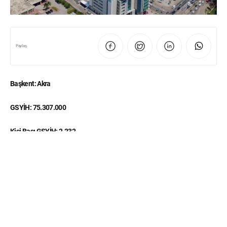
Paylaş
Başkent: Akra
GSYİH: 75.307.000
Kişi Başı GSYİH: 2.232
Büyüme Oranı: % 3.1
Nüfus: 33,7 Milyon
Yüzölçümü: 238.537 km²
238.537 km2 yüzölçümüne sahip Gana, Batı Afrika’da Gine Körfezi