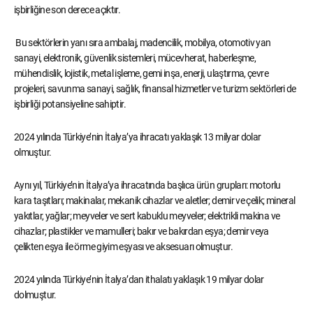
işbirliğine son derece açıktır.
Bu sektörlerin yanı sıra ambalaj, madencilik, mobilya, otomotiv yan
sanayi, elektronik, güvenlik sistemleri, mücevherat, haberleşme,
mühendislik, lojistik, metal işleme, gemi inşa, enerji, ulaştırma, çevre
projeleri, savunma sanayi, sağlık, finansal hizmetler ve turizm sektörleri de
işbirliği potansiyeline sahiptir.
2024 yılında Türkiye’nin İtalya’ya ihracatı yaklaşık 13 milyar dolar
olmuştur.
Aynı yıl, Türkiye’nin İtalya’ya ihracatında başlıca ürün grupları: motorlu
kara taşıtları; makinalar, mekanik cihazlar ve aletler; demir ve çelik; mineral
yakıtlar, yağlar; meyveler ve sert kabuklu meyveler; elektrikli makina ve
cihazlar; plastikler ve mamulleri; bakır ve bakırdan eşya; demir veya
çelikten eşya ile örme giyim eşyası ve aksesuarı olmuştur.
2024 yılında Türkiye’nin İtalya’dan ithalatı yaklaşık 19 milyar dolar
dolmuştur.