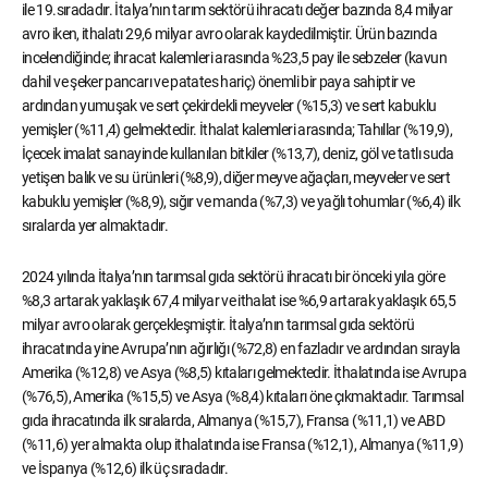
ile 19.sıradadır. İtalya’nın tarım sektörü ihracatı değer bazında 8,4 milyar
avro iken, ithalatı 29,6 milyar avro olarak kaydedilmiştir. Ürün bazında
incelendiğinde; ihracat kalemleri arasında %23,5 pay ile sebzeler (kavun
dahil ve şeker pancarı ve patates hariç) önemli bir paya sahiptir ve
ardından yumuşak ve sert çekirdekli meyveler (%15,3) ve sert kabuklu
yemişler (%11,4) gelmektedir. İthalat kalemleri arasında; Tahıllar (%19,9),
İçecek imalat sanayinde kullanılan bitkiler (%13,7), deniz, göl ve tatlı suda
yetişen balık ve su ürünleri (%8,9), diğer meyve ağaçları, meyveler ve sert
kabuklu yemişler (%8,9), sığır ve manda (%7,3) ve yağlı tohumlar (%6,4) ilk
sıralarda yer almaktadır.
2024 yılında İtalya’nın tarımsal gıda sektörü ihracatı bir önceki yıla göre
%8,3 artarak yaklaşık 67,4 milyar ve ithalat ise %6,9 artarak yaklaşık 65,5
milyar avro olarak gerçekleşmiştir. İtalya’nın tarımsal gıda sektörü
ihracatında yine Avrupa’nın ağırlığı (%72,8) en fazladır ve ardından sırayla
Amerika (%12,8) ve Asya (%8,5) kıtaları gelmektedir. İthalatında ise Avrupa
(%76,5), Amerika (%15,5) ve Asya (%8,4) kıtaları öne çıkmaktadır. Tarımsal
gıda ihracatında ilk sıralarda, Almanya (%15,7), Fransa (%11,1) ve ABD
(%11,6) yer almakta olup ithalatında ise Fransa (%12,1), Almanya (%11,9)
ve İspanya (%12,6) ilk üç sıradadır.