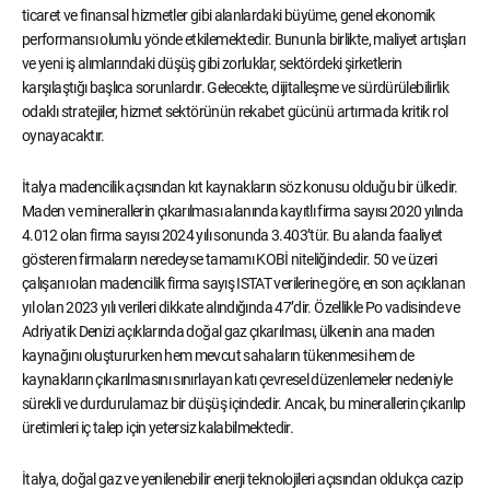
ticaret ve finansal hizmetler gibi alanlardaki büyüme, genel ekonomik
performansı olumlu yönde etkilemektedir. Bununla birlikte, maliyet artışları
ve yeni iş alımlarındaki düşüş gibi zorluklar, sektördeki şirketlerin
karşılaştığı başlıca sorunlardır. Gelecekte, dijitalleşme ve sürdürülebilirlik
odaklı stratejiler, hizmet sektörünün rekabet gücünü artırmada kritik rol
oynayacaktır.
İtalya madencilik açısından kıt kaynakların söz konusu olduğu bir ülkedir.
Maden ve minerallerin çıkarılması alanında kayıtlı firma sayısı 2020 yılında
4.012 olan firma sayısı 2024 yılı sonunda 3.403’tür. Bu alanda faaliyet
gösteren firmaların neredeyse tamamı KOBİ niteliğindedir. 50 ve üzeri
çalışanı olan madencilik firma sayış ISTAT verilerine göre, en son açıklanan
yıl olan 2023 yılı verileri dikkate alındığında 47’dir. Özellikle Po vadisinde ve
Adriyatik Denizi açıklarında doğal gaz çıkarılması, ülkenin ana maden
kaynağını oluştururken hem mevcut sahaların tükenmesi hem de
kaynakların çıkarılmasını sınırlayan katı çevresel düzenlemeler nedeniyle
sürekli ve durdurulamaz bir düşüş içindedir. Ancak, bu minerallerin çıkarılıp
üretimleri iç talep için yetersiz kalabilmektedir.
İtalya, doğal gaz ve yenilenebilir enerji teknolojileri açısından oldukça cazip