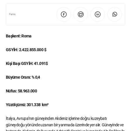
Paylaş
Başkent: Roma
GSYİH:
2.422.855.000 $
Kişi Başı GSYİH: 41.091$
Büyüme Oranı: %
0,4
Nüfus: 58.963.000
Yüzölçümü: 301.338 km²
İtalya, Avrupa’nın güneyinden Akdeniz içlerine doğru kuzeybatı
güneydoğu yönünde uzanan bir yarımada üzerinde yer alır. Güneyinde ve