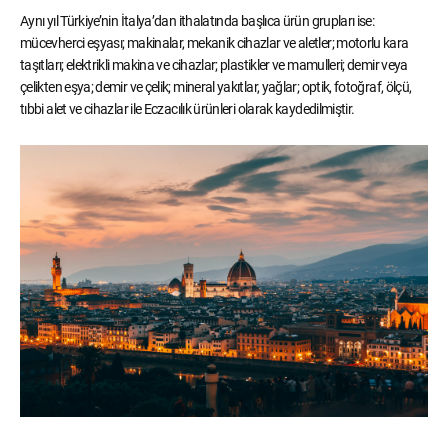
Aynı yıl Türkiye’nin İtalya’dan ithalatında başlıca ürün grupları ise:
mücevherci eşyası; makinalar, mekanik cihazlar ve aletler; motorlu kara
taşıtları; elektrikli makina ve cihazlar; plastikler ve mamulleri; demir veya
çelikten eşya; demir ve çelik; mineral yakıtlar, yağlar; optik, fotoğraf, ölçü,
tıbbi alet ve cihazlar ile Eczacılık ürünleri olarak kaydedilmiştir.