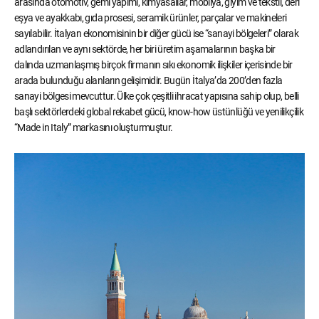
arasında otomotiv, gemi yapımı, kimyasallar, mobilya, giyim ve tekstil, deri
eşya ve ayakkabı, gıda prosesi, seramik ürünler, parçalar ve makineleri
sayılabilir. İtalyan ekonomisinin bir diğer gücü ise “sanayi bölgeleri” olarak
adlandırılan ve aynı sektörde, her biri üretim aşamalarının başka bir
dalında uzmanlaşmış birçok firmanın sıkı ekonomik ilişkiler içerisinde bir
arada bulunduğu alanların gelişimidir. Bugün İtalya’da 200’den fazla
sanayi bölgesi mevcuttur. Ülke çok çeşitli ihracat yapısına sahip olup, belli
başlı sektörlerdeki global rekabet gücü, know-how üstünlüğü ve yenilikçilik
“Made in Italy” markasını oluşturmuştur.