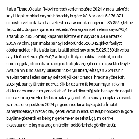
İtalya Ticaret Odaları (Movimprese) verilerine göre, 2024 yılında İtalya’da
kayıtlı toplam şirket sayısı bir önceki yıla göre %0,6 artarak 5.876.871
olmuştur ve bu da kayıtlar ve fesihler arasındaki dengenin +36.856 işletme
ile pozitif olduğuna işaret etmektedir. Yeni açılan işletmelerin sayısı %5,4
artarak 322.835 olmuş, kapanan işletmelerin sayısı da %4,8 artarak
285.979 olmuştur. İmalat sanayi sektöründe 526.342 şirket faaliyet
göstermektedir. İtalya’da kurulu aktif şirket sayısı ise 5.025.350’dir ve bu
sayı bir önceki yıla göre %0,7 artmıştır. İtalya, makina-teçhizat, moda
ürünleri, gıda, otomotiv ve ilaç gibi stratejik ve çeşitlendirilmiş sektörleriyle
Avrupa'nın ikinci sanayi ülkesidir. 2024 yılı itibariyle İtalyan GSYH’sinin
%16’sını temsil eden sanayi sektörü yüksek oranda ihracata yöneliktir.
2024 yılı, sanayi üretiminde %3,5'lik bir azalma ile kapanmıştır. Takvim
etkilerinden arındırılmış endeksin eğilimsel dinamiği, yılın her ayında negatif
oldu ve tüm çeyreklerde daralmalar yaşandı. Ana sanayi grupları arasında
yalnızca enerji sektörü 2024 yılı genelinde bir artış kaydetti. İmalat
sanayinde ise yalnızca gıda, içecek ve tütün endüstrileri, bir önceki yıla göre
büyüme gösterdi; en belirgin gerilemeler ise tekstil, giyim, deri ve
aksesuarlar ile taşıma araçları üretimi sektörlerinde görülmüştür.