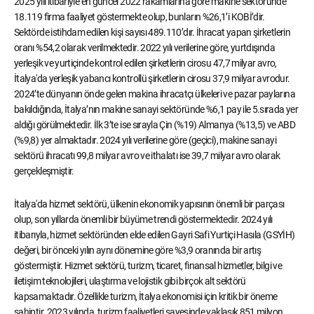
2025 yılı itibariyle en güncel 2022 rakamlarına göre makine sektöründe
18.119 firma faaliyet göstermekte olup, bunların %26,1’i KOBİ’dir.
Sektörde istihdam edilen kişi sayısı 489.110’dır. İhracat yapan şirketlerin
oranı %54,2 olarak verilmektedir. 2022 yılı verilerine göre, yurtdışında
yerleşik ve yurtiçinde kontrol edilen şirketlerin cirosu 47,7 milyar avro,
İtalya'da yerleşik yabancı kontrollü şirketlerin cirosu 37,9 milyar avrodur.
2024’te dünyanın önde gelen makina ihracatçı ülkeleri ve pazar paylarına
bakıldığında, İtalya’nın makine sanayi sektöründe %6,1 pay ile 5.sırada yer
aldığı görülmektedir. İlk 3’te ise sırayla Çin (%19) Almanya (%13,5) ve ABD
(%9,8) yer almaktadır. 2024 yılı verilerine göre (geçici), makine sanayi
sektörü ihracatı 99,8 milyar avro ve ithalatı ise 39,7 milyar avro olarak
gerçekleşmiştir.
İtalya'da hizmet sektörü, ülkenin ekonomik yapısının önemli bir parçası
olup, son yıllarda önemli bir büyüme trendi göstermektedir. 2024 yılı
itibarıyla, hizmet sektöründen elde edilen Gayri Safi Yurtiçi Hasıla (GSYİH)
değeri, bir önceki yılın aynı dönemine göre %3,9 oranında bir artış
göstermiştir. Hizmet sektörü, turizm, ticaret, finansal hizmetler, bilgi ve
iletişim teknolojileri, ulaştırma ve lojistik gibi birçok alt sektörü
kapsamaktadır. Özellikle turizm, İtalya ekonomisi için kritik bir öneme
sahiptir. 2023 yılında, turizm faaliyetleri sayesinde yaklaşık 851 milyon