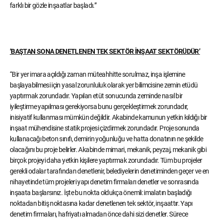
farklı bir gözle inşaatlar başladı.”
‘BAŞTAN SONA DENETLENEN TEK SEKTÖR İNŞAAT SEKTÖRÜDÜR’
“Bir yer imara açıldığı zaman müteahhitte sorulmaz, inşa işlemine
başlayabilmesi için yasal zorunluluk olarak yer bilimcisine zemin etüdü
yaptırmak zorundadır. Yapılan etüt sonucunda zeminde nasıl bir
iyileştirme yapılması gerekiyorsa bunu gerçekleştirmek zorundadır,
inisiyatif kullanması mümkün değildir. Akabinde kamunun yetkin kıldığı bir
inşaat mühendisine statik projesi çizdirmek zorundadır. Proje sonunda
kullanacağı beton sınıfı, demirin yoğunluğu ve hatta donatının ne şekilde
olacağını bu proje belirler. Akabinde mimari, mekanik, peyzaj, mekanik gibi
birçok projeyi daha yetkin kişilere yaptırmak zorundadır. Tüm bu projeler
gerekli odalar tarafından denetlenir, belediyelerin denetiminden geçer ve en
nihayetinde tüm projeleri yapı denetim firmaları denetler ve sonrasında
inşaata başlarsınız. İşte bu nokta oldukça önemli: imalatın başladığı
noktadan bitiş noktasına kadar denetlenen tek sektör, inşaattır. Yapı
denetim firmaları, hafriyatı almadan önce dahi sizi denetler. Sürece