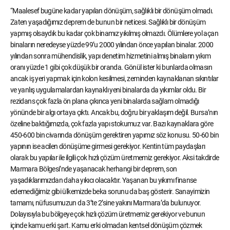
“Maalesef bugüne kadar yapılan dönüşüm, sağlıklı bir dönüşüm olmadı.
Zaten yaşadığımız deprem de bunun bir neticesi. Sağlıklı bir dönüşüm
yapmış olsaydık bu kadar çok binamız yıkılmış olmazdı. Ölümlere yol açan
binaların neredeyse yüzde 99’u 2000 yılından önce yapılan binalar. 2000
yılından sonra mühendislik, yapı denetim hizmetini almış binaların yıkım
oranı yüzde 1 gibi çok düşük bir oranda. Gönül ister ki bunlarda olmasın
ancak iş yeri yapmak için kolon kesilmesi, zeminden kaynaklanan sıkıntılar
ve yanlış uygulamalardan kaynaklı yeni binalarda da yıkımlar oldu. Bir
rezidans çok fazla ön plana çıkınca yeni binalarda sağlam olmadığı
yönünde bir algı ortaya çıktı. Ancak bu, doğru bir yaklaşım değil. Bursa’nın
özeline baktığımızda, çok fazla yapı stokumuz var. Bazı kaynaklara göre
450-600 bin civarında dönüşüm gerektiren yapımız söz konusu. 50-60 bin
yapının ise acilen dönüşüme girmesi gerekiyor. Kentin tüm paydaşları
olarak bu yapılar ile ilgili çok hızlı çözüm üretmemiz gerekiyor. Aksi takdirde
Marmara Bölgesi’nde yaşanacak herhangi bir deprem, son
yaşadıklarımızdan daha yıkıcı olacaktır. Yaşanan bu yıkımı finanse
edemediğimiz gibi ülkemizde beka sorunu da baş gösterir. Sanayimizin
tamamı, nüfusumuzun da 3’te 2’sine yakını Marmara’da bulunuyor.
Dolayısıyla bu bölgeye çok hızlı çözüm üretmemiz gerekiyor ve bunun
içinde kamu erki şart. Kamu erki olmadan kentsel dönüşüm çözmek