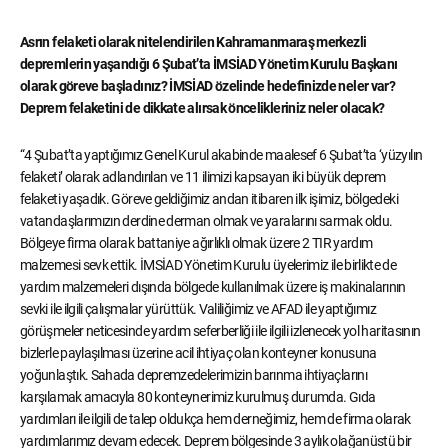
Asrın felaketi olarak nitelendirilen Kahramanmaraş merkezli
depremlerin yaşandığı 6 Şubat’ta İMSİAD Yönetim Kurulu Başkanı
olarak göreve başladınız? İMSİAD özelinde hedefinizde neler var?
Deprem felaketini de dikkate alırsak öncelikleriniz neler olacak?
“4 Şubat’ta yaptığımız Genel Kurul akabinde maalesef 6 Şubat’ta ‘yüzyılın
felaketi’ olarak adlandırılan ve 11 ilimizi kapsayan iki büyük deprem
felaketi yaşadık. Göreve geldiğimiz andan itibaren ilk işimiz, bölgedeki
vatandaşlarımızın derdine derman olmak ve yaralarını sarmak oldu.
Bölgeye firma olarak battaniye ağırlıklı olmak üzere 2 TIR yardım
malzemesi sevk ettik. İMSİAD Yönetim Kurulu üyelerimiz ile birlikte de
yardım malzemeleri dışında bölgede kullanılmak üzere iş makinalarının
sevki ile ilgili çalışmalar yürüttük. Valiliğimiz ve AFAD ile yaptığımız
görüşmeler neticesinde yardım seferberliği ile ilgili izlenecek yol haritasının
bizlerle paylaşılması üzerine acil ihtiyaç olan konteyner konusuna
yoğunlaştık. Sahada depremzedelerimizin barınma ihtiyaçlarını
karşılamak amacıyla 80 konteynerimiz kurulmuş durumda. Gıda
yardımları ile ilgili de talep oldukça hem derneğimiz, hem de firma olarak
yardımlarımız devam edecek. Deprem bölgesinde 3 aylık olağanüstü bir