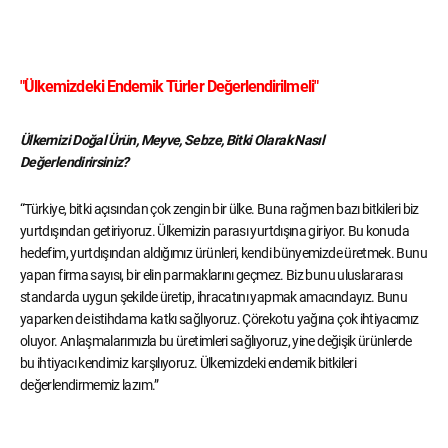
"Ülkemizdeki Endemik Türler Değerlendirilmeli"
Ülkemizi Doğal Ürün, Meyve, Sebze, Bitki Olarak Nasıl
Değerlendirirsiniz?
“Türkiye, bitki açısından çok zengin bir ülke. Buna rağmen bazı bitkileri biz
yurtdışından getiriyoruz. Ülkemizin parası yurtdışına giriyor. Bu konuda
hedefim, yurtdışından aldığımız ürünleri, kendi bünyemizde üretmek. Bunu
yapan firma sayısı, bir elin parmaklarını geçmez. Biz bunu uluslararası
standarda uygun şekilde üretip, ihracatını yapmak amacındayız. Bunu
yaparken de istihdama katkı sağlıyoruz. Çörekotu yağına çok ihtiyacımız
oluyor. Anlaşmalarımızla bu üretimleri sağlıyoruz, yine değişik ürünlerde
bu ihtiyacı kendimiz karşılıyoruz. Ülkemizdeki endemik bitkileri
değerlendirmemiz lazım.”