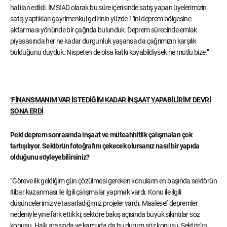
hal ilan edildi. İMSİAD olarak bu süre içerisinde satış yapan üyelerimizin
satış yaptıkları gayrimenkul gelirinin yüzde 1’ini deprem bölgesine
aktarması yönünde bir çağrıda bulunduk. Deprem sürecinde emlak
piyasasında her ne kadar durgunluk yaşansa da çağrımızın karşılık
bulduğunu duyduk. Nispeten de olsa katkı koyabildiysek ne mutlu bize.”
‘FİNANSMANIM VAR İSTEDİĞİM KADAR İNŞAAT YAPABİLİRİM’ DEVRİ
SONA ERDİ
Peki deprem sonrasında inşaat ve müteahhitlik çalışmaları çok
tartışılıyor. Sektörün fotoğrafını çekecek olursanız nasıl bir yapıda
olduğunu söyleyebilirsiniz?
“Göreve ilk geldiğim gün çözülmesi gereken konuların en başında sektörün
itibar kazanması ile ilgili çalışmalar yapmak vardı. Konu ile ilgili
düşüncelerimiz ve tasarladığımız projeler vardı. Maalesef depremler
nedeniyle yine fark ettik ki; sektöre bakış açısında büyük sıkıntılar söz
konusu. Halk arasında ve kamuda da bu durum söz konusu. Sektörün