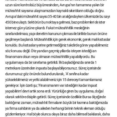
uzun süre kontrolsüz büyümesinden, Avrupa’nın tamamına yakın bir
müteahhit sayısına ulaşmamızdan kaynaklı sıkıntıların olduğu doğru.
Avrupa’daki müteahhit sayısı 35-40 bin aralığındayken ülkemizde bu sayı
450 bine ulaştı. Sektörün bu noktaya gelmesi, bazı problemleri de ister
istemez gün yüzüne çıkardı. Fakat müteahhitlik mesleğinin
sınırlandırılması, yapı denetim kanunun çıkması ile birlikte bunun önüne
geçilmeye başlandı. Müteahhitlik için gerek ekonomik, gerek mali kıstaslar
konuldu. Bu kıstasları yerine getirmediğiniz takdirde görev yapabilmeniz
söz konusu değil. Öte yandan geçmiş yıllarda isteyen istediği an
finansmanı olsun veya olmasın müteahhitlik yapabiliyordu. Bu
uygulamaya da bir sınırlama getirildi. İlk başladığınızda sınırda 1
metrekare üzerinden inşaata başlayabiliyorsunuz. Süreç içerisinde
durumunuz göz önünde bulundurularak, ‘A’ sınıfına kadar
yükselebilmeniz ve yetki alabilmeniz için 15 dereceyi tamamlamanız
gerekiyor. İşin özeti şu; ‘Finansmanım var istediğim kadar inşaat
yapabilirim’ devri artık sona erdi. Yürürlüğe giren bu uygulama, doğal
olarak sektöre disiplin getirdi. Süreç içerisinde özellikle Bursa ölçeğinde
baktığımız zaman, müteahhit firmaların büyük bir kısmına baktığımızda
ya firma sahibinin ya da aileden herhangi birinin teknik eleman olduğu
gözlemleniyor. Hal böyle olunca olaya biraz daha bilimsel bakılarak, daha