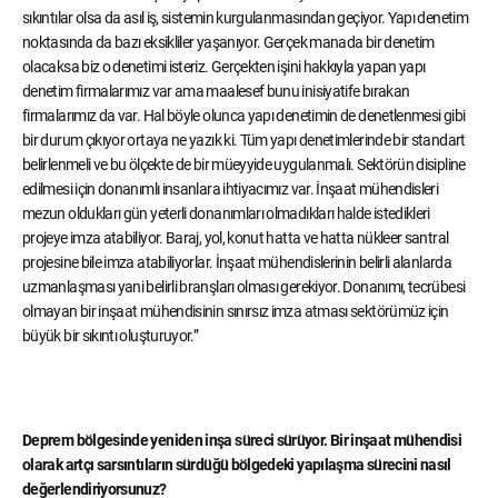
sıkıntılar olsa da asıl iş, sistemin kurgulanmasından geçiyor. Yapı denetim
noktasında da bazı eksikliler yaşanıyor. Gerçek manada bir denetim
olacaksa biz o denetimi isteriz. Gerçekten işini hakkıyla yapan yapı
denetim firmalarımız var ama maalesef bunu inisiyatife bırakan
firmalarımız da var. Hal böyle olunca yapı denetimin de denetlenmesi gibi
bir durum çıkıyor ortaya ne yazık ki. Tüm yapı denetimlerinde bir standart
belirlenmeli ve bu ölçekte de bir müeyyide uygulanmalı. Sektörün disipline
edilmesi için donanımlı insanlara ihtiyacımız var. İnşaat mühendisleri
mezun oldukları gün yeterli donanımları olmadıkları halde istedikleri
projeye imza atabiliyor. Baraj, yol, konut hatta ve hatta nükleer santral
projesine bile imza atabiliyorlar. İnşaat mühendislerinin belirli alanlarda
uzmanlaşması yani belirli branşları olması gerekiyor. Donanımı, tecrübesi
olmayan bir inşaat mühendisinin sınırsız imza atması sektörümüz için
büyük bir sıkıntı oluşturuyor.”
Deprem bölgesinde yeniden inşa süreci sürüyor. Bir inşaat mühendisi
olarak artçı sarsıntıların sürdüğü bölgedeki yapılaşma sürecini nasıl
değerlendiriyorsunuz?