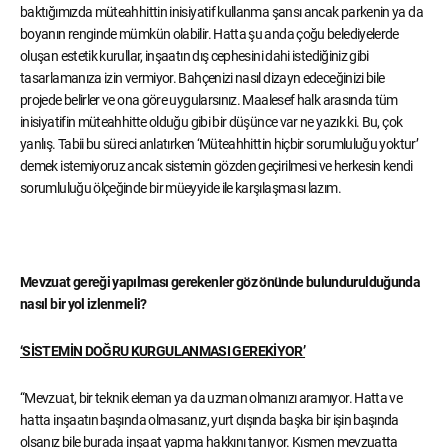
baktığımızda müteahhittin inisiyatif kullanma şansı ancak parkenin ya da
boyanın renginde mümkün olabilir. Hatta şu anda çoğu belediyelerde
oluşan estetik kurullar, inşaatın dış cephesini dahi istediğiniz gibi
tasarlamanıza izin vermiyor. Bahçenizi nasıl dizayn edeceğinizi bile
projede belirler ve ona göre uygularsınız. Maalesef halk arasında tüm
inisiyatifin müteahhitte olduğu gibi bir düşünce var ne yazık ki. Bu, çok
yanlış. Tabii bu süreci anlatırken ‘Müteahhittin hiçbir sorumluluğu yoktur’
demek istemiyoruz ancak sistemin gözden geçirilmesi ve herkesin kendi
sorumluluğu ölçeğinde bir müeyyide ile karşılaşması lazım.
Mevzuat gereği yapılması gerekenler göz önünde bulundurulduğunda
nasıl bir yol izlenmeli?
‘SİSTEMİN DOĞRU KURGULANMASI GEREKİYOR’
“Mevzuat, bir teknik eleman ya da uzman olmanızı aramıyor. Hatta ve
hatta inşaatın başında olmasanız, yurt dışında başka bir işin başında
olsanız bile burada inşaat yapma hakkını tanıyor. Kısmen mevzuatta