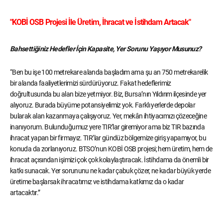
"KOBİ OSB Projesi İle Üretim, İhracat ve İstihdam Artacak"
Bahsettiğiniz Hedefler İçin Kapasite, Yer Sorunu Yaşıyor Musunuz?
“Ben bu işe 100 metrekare alanda başladım ama şu an 750 metrekarelik
bir alanda faaliyetlerimizi sürdürüyoruz. Fakat hedeflerimiz
doğrultusunda bu alan bize yetmiyor. Biz, Bursa’nın Yıldırım ilçesinde yer
alıyoruz. Burada büyüme potansiyelimiz yok. Farklı yerlerde depolar
bularak alan kazanmaya çalışıyoruz. Yer, mekân ihtiyacımızı çözeceğine
inanıyorum. Bulunduğumuz yere TIR’lar giremiyor ama biz TIR bazında
ihracat yapan bir firmayız. TIR’lar gündüz bölgemize giriş yapamıyor, bu
konuda da zorlanıyoruz. BTSO’nun KOBİ OSB projesi; hem üretim, hem de
ihracat açısından işimizi çok çok kolaylaştıracak. İstihdama da önemli bir
katkı sunacak. Yer sorununu ne kadar çabuk çözer, ne kadar büyük yerde
üretime başlarsak ihracatımız ve istihdama katkımız da o kadar
artacaktır.”