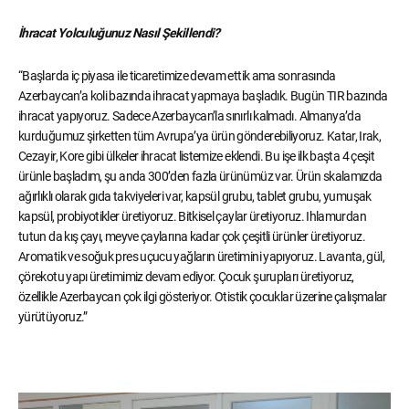
İhracat Yolculuğunuz Nasıl Şekillendi?
“Başlarda iç piyasa ile ticaretimize devam ettik ama sonrasında
Azerbaycan’a koli bazında ihracat yapmaya başladık. Bugün TIR bazında
ihracat yapıyoruz. Sadece Azerbaycan’la sınırlı kalmadı. Almanya’da
kurduğumuz şirketten tüm Avrupa’ya ürün gönderebiliyoruz. Katar, Irak,
Cezayir, Kore gibi ülkeler ihracat listemize eklendi. Bu işe ilk başta 4 çeşit
ürünle başladım, şu anda 300’den fazla ürünümüz var. Ürün skalamızda
ağırlıklı olarak gıda takviyeleri var, kapsül grubu, tablet grubu, yumuşak
kapsül, probiyotikler üretiyoruz. Bitkisel çaylar üretiyoruz. Ihlamurdan
tutun da kış çayı, meyve çaylarına kadar çok çeşitli ürünler üretiyoruz.
Aromatik ve soğuk pres uçucu yağların üretimini yapıyoruz. Lavanta, gül,
çörekotu yapı üretimimiz devam ediyor. Çocuk şurupları üretiyoruz,
özellikle Azerbaycan çok ilgi gösteriyor. Otistik çocuklar üzerine çalışmalar
yürütüyoruz.”