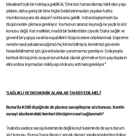
Maalesef öyle bir noktaya geldik ki; ‘Ömrünü tamamlamış riskli olan yapı
yıkılsın, daha geniş bir bina hiçbir bedel alınmadan yapılsın hatta
mümkünse para da alayım’ noktasına geldik. Vatandaşlarımızın bu
düşünceden çıkması gerekiyor. Kamunun sınırsız kaynağı ne yazık ki söz
konusu değil. Kat malikleri, maddi bir beklentiden ziyade ‘Daha sağlık ve
güvenli bir yapıya nasıl kavuşabilirim’ düşüncesine odaklanmalı. Depreme
nerede nasıl yakalanacağımızı hiç kimse bilmiyor, kendimizi güvende
hissedebilmemiz için güvenli alanlar yaratmamız gerekiyor. Dolayısıyla
kentsel dönüşümü sosyal sorumluluk olarak görmeli ve tüm paydaşların
elini ardına koymadan riskli yapı stokunu eritmesi gerekiyor.”
‘SAĞLIKLI VE EKONOMİK ALANLAR TAHSİS EDİLMELİ’
Bursa’da KOBİ ölçeğinde de plansız sanayileşme söz konusu. Kentin
sanayi alanlarındaki kentsel dönüşüm nasıl sağlanmalı?
“Aslında sadece sanayi kesiminde değil konut kesiminde de aynı durum
söz konusu. Bursa Ovası diyoruz ancak plansız yapılaşmalardan dolayı