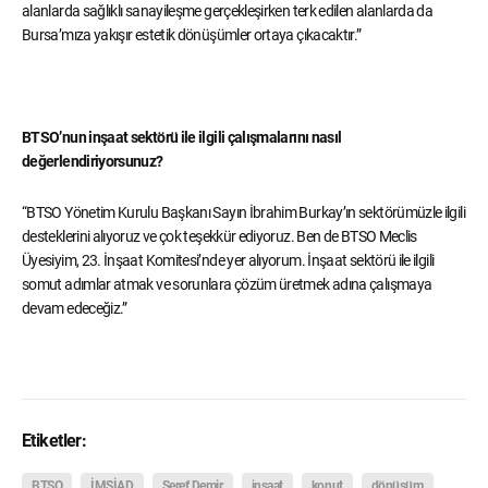
alanlarda sağlıklı sanayileşme gerçekleşirken terk edilen alanlarda da
Bursa’mıza yakışır estetik dönüşümler ortaya çıkacaktır.”
BTSO’nun inşaat sektörü ile ilgili çalışmalarını nasıl
değerlendiriyorsunuz?
“BTSO Yönetim Kurulu Başkanı Sayın İbrahim Burkay’ın sektörümüzle ilgili
desteklerini alıyoruz ve çok teşekkür ediyoruz. Ben de BTSO Meclis
Üyesiyim, 23. İnşaat Komitesi’nde yer alıyorum. İnşaat sektörü ile ilgili
somut adımlar atmak ve sorunlara çözüm üretmek adına çalışmaya
devam edeceğiz.”
Etiketler:
BTSO
İMSİAD
Şeref Demir
inşaat
konut
dönüşüm