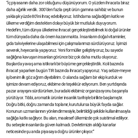
“İç piyasanın daha zor olduğunu düşünüyorum. O yüzden ihracata biraz
daha ağırlık verdik. 300’den fazla çeşit ürün gamına sahibiz ve bunun
yaklaşık yüzde 80’ini ihraç edebiliyoruz. İstihdama sağladığım katkı ve
ülkeme verdiğim destekten dolayı büyük bir mutluluk duyuyorum.
Hedefim, tüm dünya ülkelerine ihracat gerçekleştirebilmek ki doğal ürünler
tüm dünyada daha da önem kazanmakta. İnsanların doğal vitaminler,
gıda takviyelerine ulaşabilmesi için çalışmalarımızı sürdürüyoruz. İşimizi
severek, heyecanla yapıyoruz. Yeni formüller geliştiriyoruz, bu sayede
sağlığına kavuşan insanları görünce biz çok daha mutlu oluyoruz.
Başlarda yavaş ama istikrarlı bir büyüme gerçekleştirdik. Koli bazında
ihracat yaparken bugün TIR bazında ihracat yapıyoruz. Yaş sebze-meyve
işi benim ilk göz ağrım diyebilirim. O alanda sağlam bir ekip kurduk ve
işimize devam ediyoruz, ekibime de teşekkür ediyorum. Ben yurtdışında
pazar arayışını sürdürürken, buradaki ekibimiz organizasyonu başarıyla
yürütüyor. Tıbbi, aromatik ürünler insanlık tarihiyle birlikte başlamıştır.
Doğru bitki, doğru zamanda toplanır, kurutulursa büyük fayda sağlar.
Konunun uzmanlarının yönlendirmesiyle, belirtildiği şekilde kullanılmasıyla
sağlığa katkı sağlıyor. Bu alan, maalesef ülkemizde çok suistimal ediliyor.
Bu sebeple insanlarda güven kalmadı. Devletimizin aldığı kararlar
neticesinde şu anda piyasaya doğru ürünler çıkıyor.”