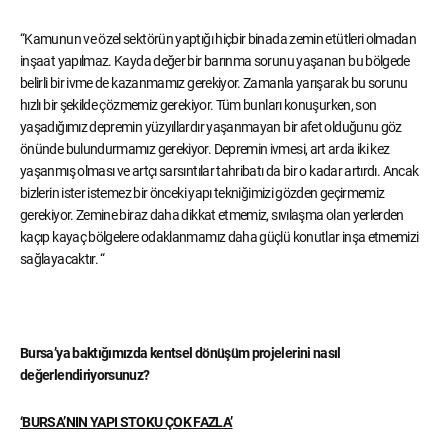
“Kamunun ve özel sektörün yaptığı hiçbir binada zemin etütleri olmadan
inşaat yapılmaz. Kayda değer bir barınma sorunu yaşanan bu bölgede
belirli bir ivme de kazanmamız gerekiyor. Zamanla yarışarak bu sorunu
hızlı bir şekilde çözmemiz gerekiyor. Tüm bunları konuşurken, son
yaşadığımız depremin yüzyıllardır yaşanmayan bir afet olduğunu göz
önünde bulundurmamız gerekiyor. Depremin ivmesi, art arda iki kez
yaşanmış olması ve artçı sarsıntılar tahribatı da bir o kadar artırdı. Ancak
bizlerin ister istemez bir önceki yapı tekniğimizi gözden geçirmemiz
gerekiyor. Zemine biraz daha dikkat etmemiz, sıvılaşma olan yerlerden
kaçıp kayaç bölgelere odaklanmamız daha güçlü konutlar inşa etmemizi
sağlayacaktır. “
Bursa’ya baktığımızda kentsel dönüşüm projelerini nasıl
değerlendiriyorsunuz?
‘BURSA’NIN YAPI STOKU ÇOK FAZLA’