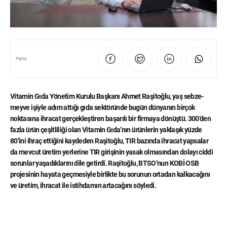
Paylaş
Vitamin Gıda Yönetim Kurulu Başkanı Ahmet Raşitoğlu, yaş sebze-
meyve işiyle adım attığı gıda sektöründe bugün dünyanın birçok
noktasına ihracat gerçekleştiren başarılı bir firmaya dönüştü. 300’den
fazla ürün çeşitliliği olan Vitamin Gıda’nın ürünlerin yaklaşık yüzde
80’ini ihraç ettiğini kaydeden Raşitoğlu, TIR bazında ihracat yapsalar
da mevcut üretim yerlerine TIR girişinin yasak olmasından dolayı ciddi
sorunlar yaşadıklarını dile getirdi. Raşitoğlu, BTSO’nun KOBİ OSB
projesinin hayata geçmesiyle birlikte bu sorunun ortadan kalkacağını
ve üretim, ihracat ile istihdamın artacağını söyledi.