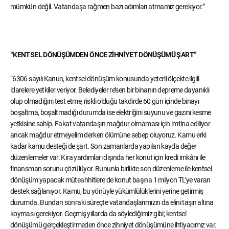
mümkün değil. Vatandaşa rağmen bazı adımları atmamız gerekiyor.”
“KENTSEL DÖNÜŞÜMDEN ÖNCE ZİHNİYET DÖNÜŞÜMÜ ŞART”
“6306 sayılı Kanun, kentsel dönüşüm konusunda yeterli ölçekte ilgili
idarelere yetkiler veriyor. Belediyeler re’sen bir binanın depreme dayanıklı
olup olmadığını test etme, riskli olduğu takdirde 60 gün içinde binayı
boşaltma, boşaltmadığı durumda ise elektriğini suyunu ve gazını kesme
yetkisine sahip. Fakat vatandaşın mağdur olmaması için imtina ediliyor
ancak mağdur etmeyelim derken ölümüne sebep oluyoruz. Kamu erki
kadar kamu desteği de şart. Son zamanlarda yapılan kayda değer
düzenlemeler var. Kira yardımları dışında her konut için kredi imkânı ile
finansman sorunu çözülüyor. Bununla birlikte son düzenleme ile kentsel
dönüşüm yapacak müteahhitlere de konut başına 1 milyon TL’ye varan
destek sağlanıyor. Kamu, bu yönüyle yükümlülüklerini yerine getirmiş
durumda. Bundan sonraki süreçte vatandaşlarımızın da elini taşın altına
koyması gerekiyor. Geçmiş yıllarda da söylediğimiz gibi; kentsel
dönüşümü gerçekleştirmeden önce zihniyet dönüşümüne ihtiyacımız var.