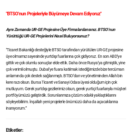
"BTSO’nun Projeleriyle Büyümeye Devam Ediyoruz"
Aynı Zamanda UR-GE Projesine Üye Firmalardansınız. BTSO’nun
Yürüttüğü UR-GE Projelerini Nasıl Buluyorsunuz?
"Ticaret Bakanlığı desteğiyle BTSO tarafından yürütülen UR-GE projesine
üye olmamız sayesinde yurtdışı fuarlarına çok gidiyoruz. En son ABD’ye
gittik ve çok olumlu sonuçlar elde ettik. Daha önce Rusya’ya gitmiştik, yine
çok verimli olmuştu. Dubai’ye fuara katılmak istediğimizde bize tercüman
anlamında çok destek sağlanmıştı. BTSO’dan ve yönetiminden Allah bin
kere razı olsun. Bursa Ticaret ve Sanayi Odası üyesi olduğum için çok
mutluyum. Gerek yurtdışı gezilerimiz olsun, gerek yurtiçi fuarlarıyla müşteri
portföyümüzü geliştirdik. Sorunlarımıza çözüm odaklı yaklaştıklarını
söyleyebilirim. İnşallah yeni projelerle önümüzü daha da açacaklarına
inanıyorum.”
Etiketler: