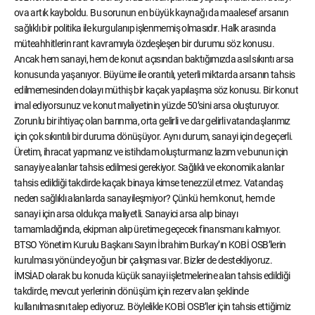
ova artık kayboldu. Bu sorunun en büyük kaynağı da maalesef arsanın
sağlıklı bir politika ile kurgulanıp işlenmemiş olmasıdır. Halk arasında
müteahhitlerin rant kavramıyla özdeşleşen bir durumu söz konusu.
Ancak hem sanayi, hem de konut açısından baktığımızda asıl sıkıntı arsa
konusunda yaşanıyor. Büyüme ile orantılı, yeterli miktarda arsanın tahsis
edilmemesinden dolayı müthiş bir kaçak yapılaşma söz konusu. Bir konut
imal ediyorsunuz ve konut maliyetinin yüzde 50’sini arsa oluşturuyor.
Zorunlu bir ihtiyaç olan barınma, orta gelirli ve dar gelirli vatandaşlarımız
için çok sıkıntılı bir duruma dönüşüyor. Aynı durum, sanayi için de geçerli.
Üretim, ihracat yapmanız ve istihdam oluşturmanız lazım ve bunun için
sanayiye alanlar tahsis edilmesi gerekiyor. Sağlıklı ve ekonomik alanlar
tahsis edildiği takdirde kaçak binaya kimse tenezzül etmez. Vatandaş
neden sağlıklı alanlarda sanayileşmiyor? Çünkü hem konut, hem de
sanayi için arsa oldukça maliyetli. Sanayici arsa alıp binayı
tamamladığında, ekipman alıp üretime geçecek finansmanı kalmıyor.
BTSO Yönetim Kurulu Başkanı Sayın İbrahim Burkay’ın KOBİ OSB’lerin
kurulması yönünde yoğun bir çalışması var. Bizler de destekliyoruz.
İMSİAD olarak bu konuda küçük sanayi işletmelerine alan tahsis edildiği
takdirde, mevcut yerlerinin dönüşüm için rezerv alan şeklinde
kullanılmasını talep ediyoruz. Böylelikle KOBİ OSB’ler için tahsis ettiğimiz