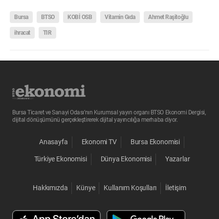
Bursa
BTSO
KOBİ OSB
Vitamin Gıda
Ahmet Raşitoğlu
ihracat
TIR
Bursa Ticaret ve Sanayi Odası’nın Kurumsal yayın organı BTSO Ekonomi Dergisi,
dijital dönüşümünü gerçekleştirerek dijital yayıncılığa merhaba diyor.
Anasayfa
Ekonomi TV
Bursa Ekonomisi
Türkiye Ekonomisi
Dünya Ekonomisi
Yazarlar
Hakkımızda
Künye
Kullanım Koşulları
İletişim