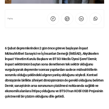
Paylaş
6 Şubat depremlerinden 2 gün önce göreve başlayan İnşaat
Müteahhitleri Sanayici ve İş İnsanları Derneği (İMSİAD), Akyükselen
İnşaat Yönetim Kurulu Başkanı ve BTSO Meclis Üyesi Şeref Demir,
inşaat sektörünün baştan sona denetlenen tek sektör olduğunu
vurgulayarak depremler sonrası yapılardan sadece müteahhitlerin
sorumlu olduğu şeklindeki algının yanlış olduğunu söyledi. Kentsel
dönüşümle birlikte zihniyet dönüşümünün de gerekli olduğunu belirten
Demir, sanayicinin arsa sorununun çözülmesi noktasında sağlıklı ve
ekonomik alanlara ihtiyaç olduğunu ve BTSO’nun KOBİ OSB Projesinin
çok önemli bir çözüm olduğunu dile getirdi.