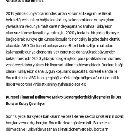
Virüs Etkisi İse Belirsiz
2019 yılında dünya ticaretindeki artan korumacılık eğilimi ile Brexit
belirsizliği ve bunlara bağlı olarak dünya ekonomisinde ortaya çıkan
yavaşlama ve dünya mal ticaretinde yaşanan daralma Türkiye için
olumsuz küresel koşullar yaratmıştı. 2020 yılında ise bir çok gelişmeye
bağlı olarak Türkiye için küresel koşullar bir önceki yıla göre daha olumlu
olacaktır. ABD-Çin ticaret anlaşması ve Brexit belirsizliğinin ortadan
kalkması ile dünya ekonomisi ve ticaretinde daha yüksek büyümeler
beklenmektedir. 2020 yılı boyunca genişletici para politikalarının sürmesi
ve göreceli daha yüksek bir finansal istikrar beklenmektedir. Bunlara bağlı
olarak Türkiye için daha uygun koşullar oluşacaktır. Küresel alanda iki
önemli risk ise ABD-İran gerginliği ve Ortadoğu bölgesi ağırlıklı jeopolitik
riskler ve corona virüs etkisinin yayılması olacaktır.
Küresel Finansal İstikrar ve Makro Göstergelerdeki İyileşmeler ile Dış
Borçlar Kolay Çevriliyor
Son 10 yılda Türkiye’de bankaların ve özellikle reel sektör şirketlerinin döviz
borçları ve yurtdışı borçları önemli artışlar göstermişti. Bu nedenle
dünyada ve Türkiye’de yaşanan sıkıntılı dönemlerde bu borçların