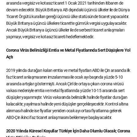
arasında vergisiz ve kotasız ticaret 1 Ocak 2021 tarihinden itibaren de
devam edecektir. Büyük Britanya AB dışındaki üçüncü ülkeler ile de Dünya
Ticaret Örgütü kuralları gereği üçüncü ülke statüsünde ticaret yapacaktır.
Büyük Britanya üçüncü ülkelere ticarette gümrük vergisi uygulayacaktır.
Ancak Büyük Britanya üçüncü ülkeler ile de serbest ticaret anlaşmaları
yapmayı, vergisiz ve kotasız ticareti hedeflemektedir.
Corona Virüs Belirsizliği Emtia ve Metal Fiyatlarında Sert Düşüşlere Yol
Açtı
2019 yılında durağan kalan emtia ve metal fiyatları ABD ile Çin arasında ilk
faz ticaret anlaşmasının imzalanması ile ocak ayı başında yüzde 5-10
arasında artışlar göstermişti. Ancak Çin’de ortaya çıkan corona virüsü
vakası nedeniyle emtia ve metal fiyatlarında yüzde 10-15 arasında sert
düşüşler yaşanmıştır. Virüs vakasında belirsizlik halinde fiyatlar durağan
kalacaktır, yayılması halinde yeni düşüşler gerçekleşecektir. Kontrol altına
alınması halinde ise fiyatlar yeniden ocak ayı ortası fiyatlarına gelerek
ABD-Çin ikinci faz ticaret anlaşmasını beklemeye başlayacaktır.
2020 Yılında Küresel Koşullar Türkiye İçin Daha Olumlu Olacak; Corona