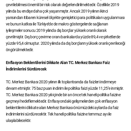
çevrilebilmesi önemli bir risk olarak değerlendirilmektedir. Özellikle 2019
yılında bu endişe daha çok yaşanmıştır. Ancak 2019 yılının ikinci
yarısından itibaren küresel ölçekte genişletici para politikaları uygulanması
ve bunun katkısı ile Türkiye’de de makro göstergelerde sağlanan
iyileşmeler sonucu 2019 yılında dış borçlar yüksek oranlı olarak
çevrilmiştir. Dış borç çevirme oranı bankalarda yüzde 89,4 ve şirketlerde
yüzde 95,4 olmuştur. 2020 yılında da dış borçların yüksek oranlı çevrileceği
öngörülmektedir.
Enflasyon Beklentilerini Dikkate Alan TC. Merkez Bankası Faiz
İndirimlerini Sürdürecek
TC. Merkez Bankası 2020 yılının ilk toplantısında da faizleri indirmeye
devam etmiştir. 75 baz puan indirim ile politika faizi yüzde 11,25’e inmiştir.
TC. Merkez Bankası 2020 yılı içinde bir an önce tek haneli politika faizine
geçmeyi hedeflemektedir. Enflasyondaki gelişmelerden çok enflasyon
beklentilerini dikkate alan Merkez Bankası önümüzdeki aylarda da faiz
indirimlerini sürdürecektir. Tek haneli politika faizine temmuz ayı ile
ulaşılabilecektir.