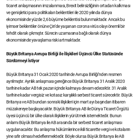
ticaret anlaşmasının imzalanması, Brexit belirsizliğinin ortadan kalkması
ve genişletici para politikaları beklentileri ile 2020 yılında dünya
ekonomisinde yüzde 2,6 büyüme beklentisi bulunmaktadır. Ancak bu
iyimser beklentiler önüne Çin’de yaşanan corona virüs olayı önemli bir
tehdit olarak çıkmıştır. Sürecin uzamasına bağlı olarak dünya
ekonomisinde yavaşlama riski artmaktadır.
Büyük Britanya Avrupa Birliği ile İlişkileri Üçüncü Ülke Statüsünde
Sürdürmeyi İstiyor
Büyük Britanya 31 Ocak 2020 tarihinde Avrupa Birliği’nden resmen
ayrılmıştır. Ayrılık anlaşması gereğince Büyük Britanya 31 Aralık 2020
tarihine kadar AB tek pazarı içinde kalmaya devam edecektir. 31 Aralık
tarihine kadar vergisiz ve kotasız karşılıklı serbest ticaret sürecektir. Büyük
Britanya ve AB bundan sonraki ilişkileri için mart ayı başından itibaren
müzakereye başlayacaktır. Büyük Britanya AB ile Dünya Ticaret Örgütü
üyesi üçüncü bir ülke olarak ilişkilerin yürütmek istemektedir. Bunun
anlamı Büyük Britanya ile AB arasında bir serbest ticaret anlaşması
uygulanacaktır. Bu anlaşma hükümlerince ikili ticarette vergi ve kotaların
yine sıfır olması hedeflenmektedir. Böyle olursa Büyük Britanya ile AB