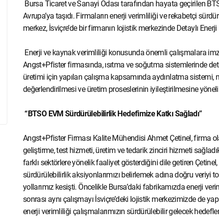
Bursa Ticaret ve Sanayi Odası tarafından hayata geçirilen BTSO
Avrupa’ya taşıdı. Firmaların enerji verimliliği ve rekabetçi sürdürü
merkez, İsviçre’de bir firmanın lojistik merkezinde Detaylı Enerji
Enerji ve kaynak verimliliği konusunda önemli çalışmalara imz
Angst+Pfister firmasında, ısıtma ve soğutma sistemlerinde detaylı
üretimi için yapılan çalışma kapsamında aydınlatma sistemi, mo
değerlendirilmesi ve üretim proseslerinin iyileştirilmesine yöneli
“BTSO EVM Sürdürülebilirlik Hedefimize Katkı Sağladı”
Angst+Pfister Firması Kalite Mühendisi Ahmet Çetinel, firma o
geliştirme, test hizmeti, üretim ve tedarik zinciri hizmeti sağla
farklı sektörlere yönelik faaliyet gösterdiğini dile getiren Çetin
sürdürülebilirlik aksiyonlarımızı belirlemek adına doğru veriyi
yollarımız kesişti. Öncelikle Bursa’daki fabrikamızda enerji verim
sonrası aynı çalışmayı İsviçre’deki lojistik merkezimizde de y
enerji verimliliği çalışmalarımızın sürdürülebilir gelecek he