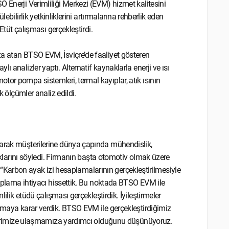
 Enerji Verimliliği Merkezi (EVM) hizmet kalitesini
lebilirlik yetkinliklerini artırmalarına rehberlik eden
 Etüt çalışması gerçekleştirdi.
a atan BTSO EVM, İsviçre’de faaliyet gösteren
 analizler yaptı. Alternatif kaynaklarla enerji ve ısı
tor pompa sistemleri, termal kayıplar, atık ısının
k ölçümler analiz edildi.
larak müşterilerine dünya çapında mühendislik,
dıklarını söyledi. Firmanın başta otomotiv olmak üzere
el, “Karbon ayak izi hesaplamalarının gerçekleştirilmesiyle
 toplama ihtiyacı hissettik. Bu noktada BTSO EVM ile
lilik etüdü çalışması gerçekleştirdik. İyileştirmeler
apmaya karar verdik. BTSO EVM ile gerçekleştirdiğimiz
deflerimize ulaşmamıza yardımcı olduğunu düşünüyoruz.