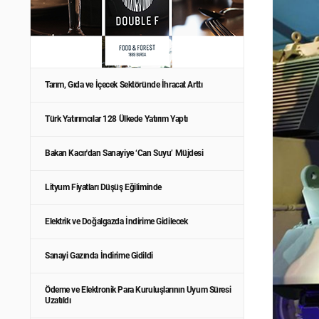
Tarım, Gıda ve İçecek Sektöründe İhracat Arttı
Türk Yatırımcılar 128 Ülkede Yatırım Yaptı
Bakan Kacır'dan Sanayiye ‘Can Suyu’ Müjdesi
Lityum Fiyatları Düşüş Eğiliminde
Elektrik ve Doğalgazda İndirime Gidilecek
Sanayi Gazında İndirime Gidildi
Ödeme ve Elektronik Para Kuruluşlarının Uyum Süresi
Uzatıldı