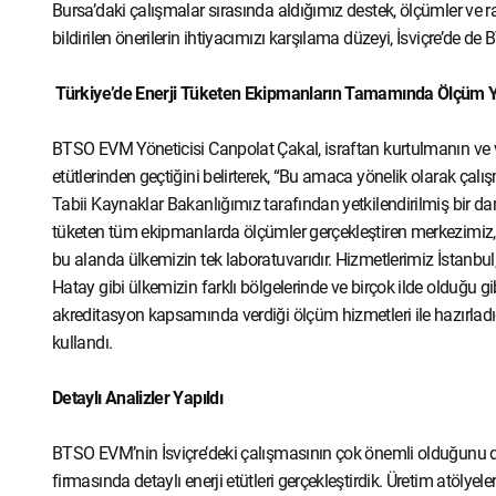
Bursa’daki çalışmalar sırasında aldığımız destek, ölçümler ve rap
bildirilen önerilerin ihtiyacımızı karşılama düzeyi, İsviçre’de de
Türkiye’de Enerji Tüketen Ekipmanların Tamamında Ölçüm 
BTSO EVM Yöneticisi Canpolat Çakal, israftan kurtulmanın ve ve
etütlerinden geçtiğini belirterek, “Bu amaca yönelik olarak çalış
Tabii Kaynaklar Bakanlığımız tarafından yetkilendirilmiş bir dan
tüketen tüm ekipmanlarda ölçümler gerçekleştiren merkezimiz,
bu alanda ülkemizin tek laboratuvarıdır. Hizmetlerimiz İstanbul
Hatay gibi ülkemizin farklı bölgelerinde ve birçok ilde olduğu g
akreditasyon kapsamında verdiği ölçüm hizmetleri ile hazırladı
kullandı.
Detaylı Analizler Yapıldı
BTSO EVM’nin İsviçre’deki çalışmasının çok önemli olduğunu d
firmasında detaylı enerji etütleri gerçekleştirdik. Üretim atöly