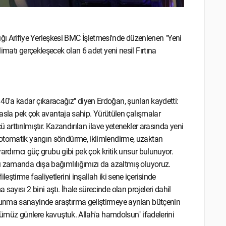
 Arifiye Yerleşkesi BMC İşletmesi'nde düzenlenen "Yeni
imatı gerçekleşecek olan 6 adet yeni nesil Fırtına
'a kadar çıkaracağız" diyen Erdoğan, şunları kaydetti:
ıyasla pek çok avantaja sahip. Yürütülen çalışmalar
arttırılmıştır. Kazandırılan ilave yetenekler arasında yeni
 otomatik yangın söndürme, iklimlendirme, uzaktan
 yardımcı güç grubu gibi pek çok kritik unsur bulunuyor.
ı zamanda dışa bağımlılığımızı da azaltmış oluyoruz.
ştirme faaliyetlerini inşallah iki sene içerisinde
yısı 2 bini aştı. İhale sürecinde olan projeleri dahil
unma sanayinde araştırma geliştirmeye ayrılan bütçenin
üğümüz günlere kavuştuk. Allah'a hamdolsun" ifadelerini