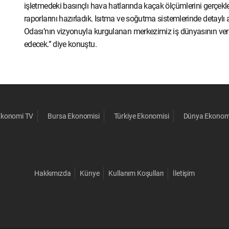
işletmedeki basınçlı hava hatlarında kaçak ölçümlerini gerçekl
raporlarını hazırladık. Isıtma ve soğutma sistemlerinde detaylı 
Odası’nın vizyonuyla kurgulanan merkezimiz iş dünyasının ver
edecek.” diye konuştu.
Ekonomi TV
Bursa Ekonomisi
Türkiye Ekonomisi
Dünya Ekonom
Hakkımızda
Künye
Kullanım Koşulları
İletişim