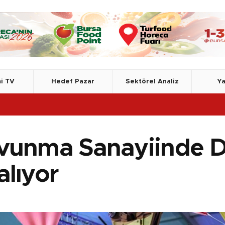
i TV
Hedef Pazar
Sektörel Analiz
Ya
TSE, Azer
vunma Sanayiinde Dı
alıyor