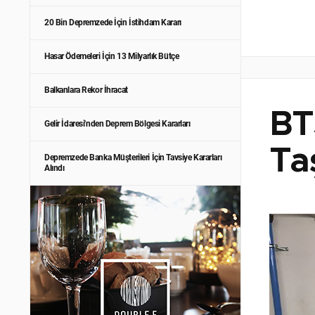
20 Bin Depremzede İçin İstihdam Kararı
Hasar Ödemeleri İçin 13 Milyarlık Bütçe
Balkanlara Rekor İhracat
BT
Gelir İdaresi'nden Deprem Bölgesi Kararları
Ta
Depremzede Banka Müşterileri İçin Tavsiye Kararları
Alındı