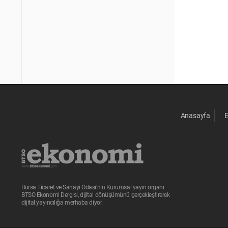
Anasayfa
Bursa Ticaret ve Sanayi Odası’nın Kurumsal yayın organı
BTSO Ekonomi Dergisi, dijital dönüşümünü gerçekleştirerek
dijital yayıncılığa merhaba diyor.