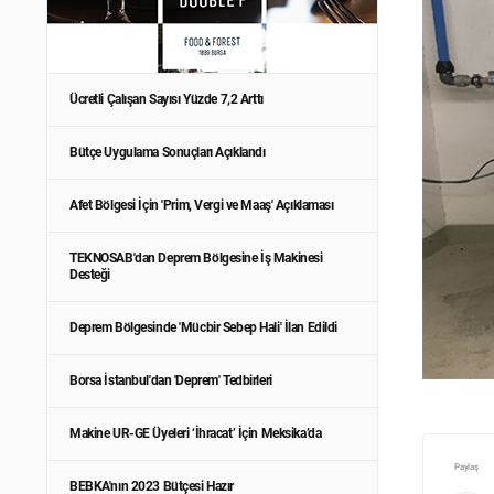
Ücretli Çalışan Sayısı Yüzde 7,2 Arttı
Bütçe Uygulama Sonuçları Açıklandı
Afet Bölgesi İçin 'Prim, Vergi ve Maaş' Açıklaması
TEKNOSAB'dan Deprem Bölgesine İş Makinesi
Desteği
Deprem Bölgesinde 'Mücbir Sebep Hali' İlan Edildi
Borsa İstanbul'dan 'Deprem' Tedbirleri
Makine UR-GE Üyeleri ‘İhracat’ İçin Meksika’da
Paylaş
BEBKA'nın 2023 Bütçesi Hazır