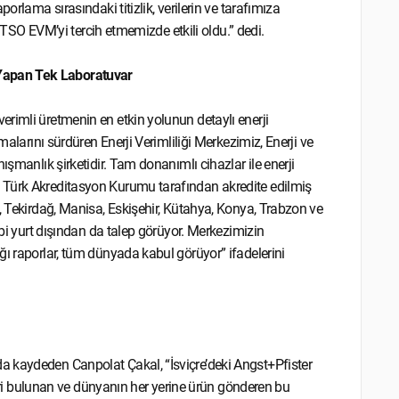
orlama sırasındaki titizlik, verilerin ve tarafımıza
 BTSO EVM’yi tercih etmemizde etkili oldu.” dedi.
Yapan Tek Laboratuvar
rimli üretmenin en etkin yolunun detaylı enerji
malarını sürdüren Enerji Verimliliği Merkezimiz, Enerji ve
ışmanlık şirketidir. Tam donanımlı cihazlar ile enerji
 Türk Akreditasyon Kurumu tarafından akredite edilmiş
, Tekirdağ, Manisa, Eskişehir, Kütahya, Konya, Trabzon ve
ibi yurt dışından da talep görüyor. Merkezimizin
ğı raporlar, tüm dünyada kabul görüyor” ifadelerini
a kaydeden Canpolat Çakal, “İsviçre’deki Angst+Pfister
eleri bulunan ve dünyanın her yerine ürün gönderen bu