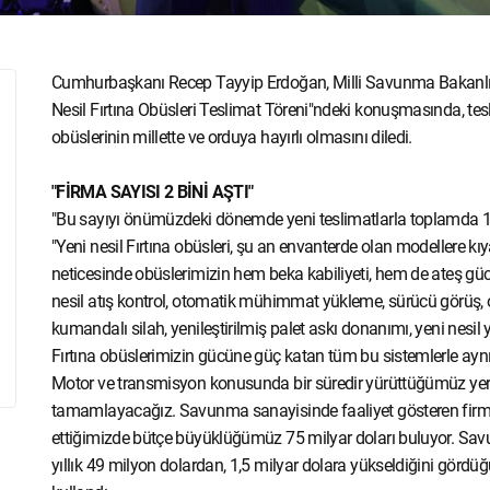
Cumhurbaşkanı Recep Tayyip Erdoğan, Milli Savunma Bakanlığı
Nesil Fırtına Obüsleri Teslimat Töreni"ndeki konuşmasında, tesl
obüslerinin millette ve orduya hayırlı olmasını diledi.
"FİRMA SAYISI 2 BİNİ AŞTI"
"Bu sayıyı önümüzdeki dönemde yeni teslimatlarla toplamda 140
"Yeni nesil Fırtına obüsleri, şu an envanterde olan modellere k
neticesinde obüslerimizin hem beka kabiliyeti, hem de ateş gücü 
nesil atış kontrol, otomatik mühimmat yükleme, sürücü görüş,
kumandalı silah, yenileştirilmiş palet askı donanımı, yeni nesil
Fırtına obüslerimizin gücüne güç katan tüm bu sistemlerle ayn
Motor ve transmisyon konusunda bir süredir yürüttüğümüz yerlile
tamamlayacağız. Savunma sanayisinde faaliyet gösteren firma sa
ettiğimizde bütçe büyüklüğümüz 75 milyar doları buluyor. Sav
yıllık 49 milyon dolardan, 1,5 milyar dolara yükseldiğini görd