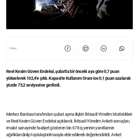
Paylaş
Reel Kesim Güven Endeksi, şubatta bir önceki aya göre 0,7 puan
yükselerek 102,4'e çıktı. Kapasite Kullanım Oranı ise 0,1 puan azalarak
yüzde 75,2 seviyesine geriledi.
Merkez Bankası tarafından şubat ayına ilişkin İktisadi Yönelim İstatistikleri
ve Reel Kesim Güven Endeksi açıklandı. İktisadi Yönelim Anketi sonuçları,
imalat sanayinde faaliyet gösteren bin 678 iş yerinin yanıtlarının
ağırlıklandırılıp toplulaştırılmasıyla elde edilerek değerlendirildi. Anket