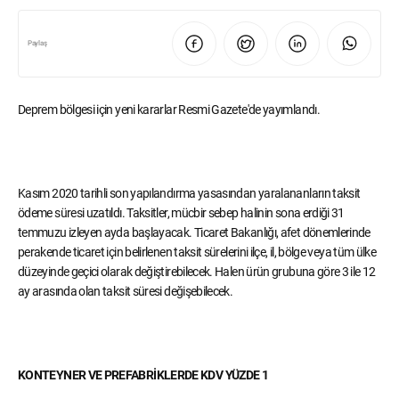
Paylaş
Deprem bölgesi için yeni kararlar Resmi Gazete'de yayımlandı.
Kasım 2020 tarihli son yapılandırma yasasından yaralananların taksit
ödeme süresi uzatıldı. Taksitler, mücbir sebep halinin sona erdiği 31
temmuzu izleyen ayda başlayacak. Ticaret Bakanlığı, afet dönemlerinde
perakende ticaret için belirlenen taksit sürelerini ilçe, il, bölge veya tüm ülke
düzeyinde geçici olarak değiştirebilecek. Halen ürün grubuna göre 3 ile 12
ay arasında olan taksit süresi değişebilecek.
KONTEYNER VE PREFABRİKLERDE KDV YÜZDE 1