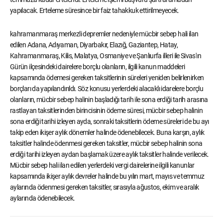
yapılacak. Erteleme süresince bir faiz tahakkuk ettirilmeyecek.
kahramanmaraş merkezli depremler nedeniyle mücbir sebep hali ilan
edilen Adana, Adıyaman, Diyarbakır, Elazığ, Gaziantep, Hatay,
Kahramanmaraş, Kilis, Malatya, Osmaniye ve Şanlıurfa illeri ile Sivas'ın
Gürün ilçesindeki dairelere borçlu olanların, ilgili kanun maddeleri
kapsamında ödemesi gereken taksitlerinin süreleri yeniden belirlenirken
borçları da yapılandırıldı. Söz konusu yerlerdeki alacaklı idarelere borçlu
olanların, mücbir sebep halinin başladığı tarih ile sona erdiği tarih arasına
rastlayan taksitlerinden birincisinin ödeme süresi, mücbir sebep halinin
sona erdiği tarihi izleyen ayda, sonraki taksitlerin ödeme süreleri de bu ayı
takip eden ikişer aylık dönemler halinde ödenebilecek. Buna karşın, aylık
taksitler halinde ödenmesi gereken taksitler, mücbir sebep halinin sona
erdiği tarihi izleyen aydan başlamak üzere aylık taksitler halinde verilecek.
Mücbir sebep hali ilan edilen yerlerdeki vergi dairelerine ilgili kanunlar
kapsamında ikişer aylık devreler halinde bu yılın mart, mayıs ve temmuz
aylarında ödenmesi gereken taksitler, sırasıyla ağustos, ekim ve aralık
aylarında ödenebilecek.