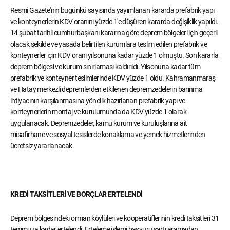
Resmi Gazete'nin bugünkü sayısında yayımlanan kararda prefabrik yapı
ve konteynerlerin KDV oranını yüzde 1'e düşüren kararda değişiklik yapıldı.
14 şubat tarihli cumhurbaşkanı kararına göre deprem bölgeleri için geçerli
olacak şekilde ve yasada belirtilen kurumlara teslim edilen prefabrik ve
konteynerler için KDV oranı yılsonuna kadar yüzde 1 olmuştu. Son kararla
deprem bölgesi ve kurum sınırlaması kaldırıldı. Yılsonuna kadar tüm
prefabrik ve konteyner teslimlerinde KDV yüzde 1 oldu. Kahramanmaraş
ve Hatay merkezli depremlerden etkilenen depremzedelerin barınma
ihtiyacının karşılanmasına yönelik hazırlanan prefabrik yapı ve
konteynerlerin montaj ve kurulumunda da KDV yüzde 1 olarak
uygulanacak. Depremzedeler, kamu kurum ve kuruluşlarına ait
misafirhane ve sosyal tesislerde konaklama ve yemek hizmetlerinden
ücretsiz yararlanacak.
KREDİ TAKSİTLERİ VE BORÇLAR ERTELENDİ
Deprem bölgesindeki orman köylüleri ve kooperatiflerinin kredi taksitleri 31
temmuza kadar ertelendi. Erteleme işlemi başvuru şartı aramadan