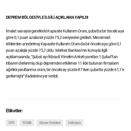
DEPREM BÖLGESİYLE İLGİLİ AÇIKLAMA YAPILDI
İmalat sanayisi genelinde Kapasite Kullanım Oranı, şubatta bir önceki aya
göre 0,1 puan azalarak yüzde 75,2 seviyesine geriledi. Mevsimsel
etkilerden arındırılmış Kapasite Kullanım Oranı da bir önceki aya göre 0,1
puan azalışla yüzde 75,7 oldu. Merkez Bankası’nın konuyla ilgili
açıklamasında, "Şubat ayı İktisadi Yönelim Anketi yanıtları 1 Şubat’tan
itibaren derlenmiş olup depremden etkilenen 11 ilde bulunan firmaların
ağırlıklı yanıtlanma oranı, bir önceki ay yüzde 87 iken şubatta yüzde 61,1’e
gerilemiştir" ifadelerine yer verildi.
Etiketler:
ÜFE
TCMB
Güven Endeksi
İstihdam