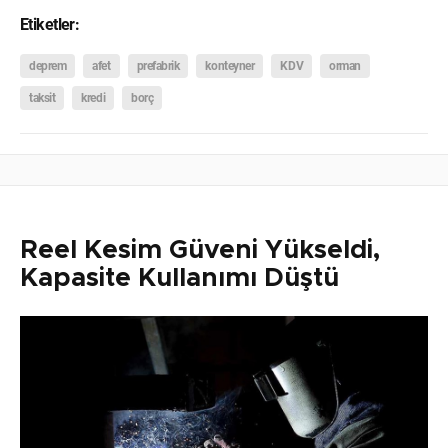
Etiketler:
deprem
afet
prefabrik
konteyner
KDV
orman
taksit
kredi
borç
Reel Kesim Güveni Yükseldi,
Kapasite Kullanımı Düştü