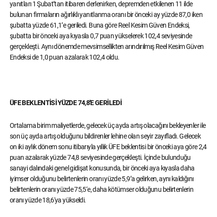
yanıtları 1 Şubat’tan itibaren derlenirken, depremden etkilenen 11 ilde
bulunan firmaların ağırlıklı yanıtlanma oranı bir önceki ay yüzde 87,0 iken
şubatta yüzde 61,1’e geriledi. Buna göre Reel Kesim Güven Endeksi,
şubatta bir önceki aya kıyasla 0,7 puan yükselerek 102,4 seviyesinde
gerçekleşti. Aynı dönemde mevsimsellikten arındırılmış Reel Kesim Güven
Endeksi de 1,0 puan azalarak 102,4 oldu.
ÜFE BEKLENTİSİ YÜZDE 74,8'E GERİLEDİ
Ortalama birim maliyetlerde, gelecek üç ayda artış olacağını bekleyenler ile
son üç ayda artış olduğunu bildirenler lehine olan seyir zayıfladı. Gelecek
on iki aylık dönem sonu itibarıyla yıllık ÜFE beklentisi bir önceki aya göre 2,4
puan azalarak yüzde 74,8 seviyesinde gerçekleşti. İçinde bulunduğu
sanayi dalındaki genel gidişat konusunda, bir önceki aya kıyasla daha
iyimser olduğunu belirtenlerin oranı yüzde 5,9’a gelirken, aynı kaldığını
belirtenlerin oranı yüzde 75,5‘e, daha kötümser olduğunu belirtenlerin
oranı yüzde 18,6'ya yükseldi.