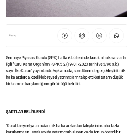
Paylaş
Sermaye Piyasası Kurulu (SPK) haftalık bülteninde, kurulun halka arzlarla
ilgili "Kurul Karar Organı'nın i-SPK 5.2 (19/01/2023 tarihli ve 3/96 s.k.)
sayılı İlke Kararı" yayımlandı. Açıklamada, son dönemde gerçekleştirilen ilk
halka arzlarda, özellikle bireysel yatırımcıların talep ettikleri tutarın düşük
bir kısmının karşılandığının görüldüğü belirtildi.
ŞARTLAR BELİRLENDİ
"Kurul, bireysel yatırımcıların ilk halka arzlardan taleplerinin daha fazla
karşılanmasını, sınırlı sayıda yatırımcısı bulunan ya da fonun önemli bir