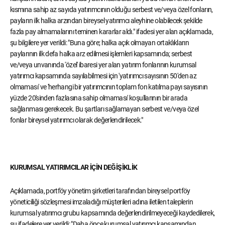
kısmına sahip az sayıda yatırımcının olduğu serbest ve/veya özel fonların,
payların ilk halka arzından bireysel yatırımcı aleyhine olabilecek şekilde
fazla pay almamalarını teminen kararlar aldı." ifadesi yer alan açıklamada,
şu bilgilere yer verildi: "Buna göre; halka açık olmayan ortaklıkların
paylarının ilk defa halka arz edilmesi işlemleri kapsamında; serbest
ve/veya unvanında 'özel' ibaresi yer alan yatırım fonlarının kurumsal
yatırımcı kapsamında sayılabilmesi için 'yatırımcı sayısının 50'den az
olmaması' ve 'herhangi bir yatırımcının toplam fon katılma payı sayısının
yüzde 20'sinden fazlasına sahip olmaması' koşullarının bir arada
sağlanması gerekecek. Bu şartları sağlamayan serbest ve/veya özel
fonlar bireysel yatırımcı olarak değerlendirilecek."
KURUMSAL YATIRIMCILAR İÇİN DEĞİŞİKLİK
Açıklamada, portföy yönetim şirketleri tarafından bireysel portföy
yöneticiliği sözleşmesi imzaladığı müşterileri adına iletilen taleplerin
kurumsal yatırımcı grubu kapsamında değerlendirilmeyeceği kaydedilerek,
şu ifadelere yer verildi: "Daha önce kurumsal yatırımcı kapsamından