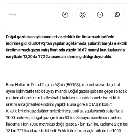
Paylaş
Doğal gazda sanayi aboneleri ve elektrik üretim amaçlı tarifede
indirime gidildi. BOTAŞ’tan yapılan açıklamada, şubat itibarıyla elektrik
üretim amaçlı gazın satış fiyatında yüzde 16,67, sanayi kuruluşlarında
ise yüzde 13,30 ila 17,22 arasında indirime gidildiği duyuruldu.
Boru Hatları ile Petrol Taşıma AŞ'nin (BOTAŞ), internet sitesinde şubat
ayına ilişkin tarife tablosu yayımlandı. Doğal gazda şubatta geçerli olacak
mesken abonelerinin tarifesi sabit kalırken, sanayi aboneleri ve elektrik
üretim amaçlı tarifede indirim yapıldı. Buna göre, BOTAŞ'ın konut
tüketicileri için gaz dağıtım şirketlerine şubatta uygulayacağı satış fiyatı
1000 metreküp doğal gaz için 4 bin 80 lira. Sanayi abonelerinin tarifesi,
kademe 1 için 1000 metreküp doğal gazda 7 bin 124 lira, kademe 2 için ise
13 bin 727 lira olarak belirlendi. Elektrik üretim amaçlı tarifede ise 1000