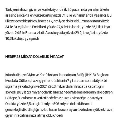
Türkiye'nin hazır giyim ve konfeksiyonda ilk 20 pazarında yer alan ülkeler
arasında ocakta en yüksek artış yüzde 71,8 ile Yunanistan'da yaşandı. Bu
ülkeye gerçekleştirilen ihracat 17,7 milyon dolar oldu. Yunanistan'ı yüzde
34 ile Birleşik Arap Emirlikleri, yüzde 27,6 ile Hollanda, yüzde 25,1 ile Libya,
yüzde 24,5 ile Fransa izledi. Avusturya'da yüzde 29,2, İsveç'te ise yüzde
10,3'lük düşüş yaşandı.
HEDEF 23 MİLYAR DOLARLIK İHRACAT
İstanbul Hazır Giyim ve Konfeksiyon İhracatçıları Birliği (İHKİB) Başkanı
Mustafa Gültepe, hazır giyim endüstrisinin 7 yıl aradan sonra büyük bir
sıçrama yakaladığını ve 2021'i 20,3 milyar dolar ihracatla kapattığını
söyledi. Bu yıla 23 milyar dolarlık ihracat hedefiyle başladıklarını dile getiren
Gültepe, "Ocak ayının verileri hedefimizin uzak olmadığını gösteriyor.
Ocakta yüzde 5,5 artışla 1 milyar 596 milyon dolarlık ihracat
gerçekleştirdik. Ulaştığımız bu hacimle ocak ayları özelinde en yüksek hazır
giyim ihracatına imza atmış olduk." dedi.