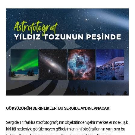
GÖKYÜZÜNÜN DERİNLİKLERİ BU SERGİDE AYDINLANACAK
Sergide 14 farklı astrofotoğrafçının objektifinden şehir merkezlerindeki ışık
kirliliği nedeniyle görülemeyen gökcisimlerinin fotoğraflarının yanı sıra bu