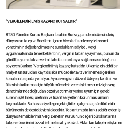
“VERGİLENDİRİLMİŞ KAZANÇ KUTSALDIR”
BTSO Yönetim Kurulu Başkanı İbrahim Burkay, pandemi sürecinde iş
dünyasının talep ve önerilerini içeren birçok düzenlemeyi ekonomi
yönetiminin değerlendirmesine sunduklarını söyledi. Vergi
uygulamalarında temel beklentinin, verginin tabana yayılması, bunun da
gönüllü uyumluluk ve verimli tahsilat oranlarıyla sağlanması olduğunu
söyleyen Burkay, “Vergilendirilmiş kazanç kutsaldır. Ülkemiz için ciddi bir
maliyet unsuru olan kayıt dışılıkla mücadele taviz verilmemesi gereken
konuların başında yer alıyor. Ayrıca vergisini düzenli ödeyen, kentinin ve
ülkesinin kalkınması için büyük mücadele veren işletmelerimiz için vergi
denetimlerinde doğrudan cezai yaptırımlar yerine, uyum için gerekli
sürenin işletilmesi, üretimin ve ticari faaliyetlerin korunması anlamı
taşımaktadır. Bu hassasiyetle gerçekleştirilen çalışmalar, sürdürülebilir
büyümenin de destekleyicisi olacaktır. Toplantımızda farklı sektörlerden iş
dünyası temsilcilerimiz Vergi Denetim Kurulunun değerli bürokratlarına
talep ve önerilerini bizzat iletme fırsatı yakaladı. Aktarılan taleplere ilişkin en