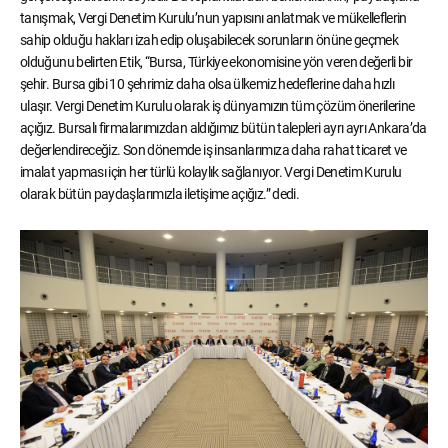
tanışmak, Vergi Denetim Kurulu’nun yapısını anlatmak ve mükelleflerin
sahip olduğu hakları izah edip oluşabilecek sorunların önüne geçmek
olduğunu belirten Etik, “Bursa, Türkiye ekonomisine yön veren değerli bir
şehir. Bursa gibi 10 şehrimiz daha olsa ülkemiz hedeflerine daha hızlı
ulaşır. Vergi Denetim Kurulu olarak iş dünyamızın tüm çözüm önerilerine
açığız. Bursalı firmalarımızdan aldığımız bütün talepleri ayrı ayrı Ankara’da
değerlendireceğiz. Son dönemde iş insanlarımıza daha rahat ticaret ve
imalat yapması için her türlü kolaylık sağlanıyor. Vergi Denetim Kurulu
olarak bütün paydaşlarımızla iletişime açığız.” dedi.