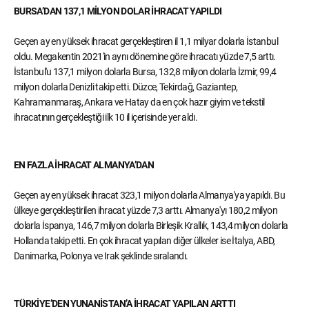
BURSA’DAN 137,1 MİLYON DOLAR İHRACAT YAPILDI
Geçen ay en yüksek ihracat gerçekleştiren il 1,1 milyar dolarla İstanbul
oldu. Megakentin 2021'in aynı dönemine göre ihracatı yüzde 7,5 arttı.
İstanbul'u 137,1 milyon dolarla Bursa, 132,8 milyon dolarla İzmir, 99,4
milyon dolarla Denizli takip etti. Düzce, Tekirdağ, Gaziantep,
Kahramanmaraş, Ankara ve Hatay da en çok hazır giyim ve tekstil
ihracatının gerçekleştiği ilk 10 il içerisinde yer aldı.
EN FAZLA İHRACAT ALMANYA’DAN
Geçen ay en yüksek ihracat 323,1 milyon dolarla Almanya'ya yapıldı. Bu
ülkeye gerçekleştirilen ihracat yüzde 7,3 arttı. Almanya'yı 180,2 milyon
dolarla İspanya, 146,7 milyon dolarla Birleşik Krallık, 143,4 milyon dolarla
Hollanda takip etti. En çok ihracat yapılan diğer ülkeler ise İtalya, ABD,
Danimarka, Polonya ve Irak şeklinde sıralandı.
TÜRKİYE’DEN YUNANİSTAN’A İHRACAT YAPILAN ARTTI