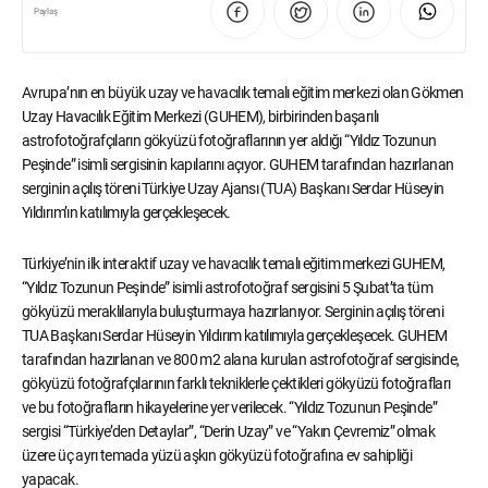
Paylaş
Avrupa’nın en büyük uzay ve havacılık temalı eğitim merkezi olan Gökmen
Uzay Havacılık Eğitim Merkezi (GUHEM), birbirinden başarılı
astrofotoğrafçıların gökyüzü fotoğraflarının yer aldığı “Yıldız Tozunun
Peşinde” isimli sergisinin kapılarını açıyor. GUHEM tarafından hazırlanan
serginin açılış töreni Türkiye Uzay Ajansı (TUA) Başkanı Serdar Hüseyin
Yıldırım’ın katılımıyla gerçekleşecek.
Türkiye’nin ilk interaktif uzay ve havacılık temalı eğitim merkezi GUHEM,
“Yıldız Tozunun Peşinde” isimli astrofotoğraf sergisini 5 Şubat’ta tüm
gökyüzü meraklılarıyla buluşturmaya hazırlanıyor. Serginin açılış töreni
TUA Başkanı Serdar Hüseyin Yıldırım katılımıyla gerçekleşecek. GUHEM
tarafından hazırlanan ve 800 m2 alana kurulan astrofotoğraf sergisinde,
gökyüzü fotoğrafçılarının farklı tekniklerle çektikleri gökyüzü fotoğrafları
ve bu fotoğrafların hikayelerine yer verilecek. “Yıldız Tozunun Peşinde”
sergisi “Türkiye’den Detaylar”, “Derin Uzay” ve “Yakın Çevremiz” olmak
üzere üç ayrı temada yüzü aşkın gökyüzü fotoğrafına ev sahipliği
yapacak.