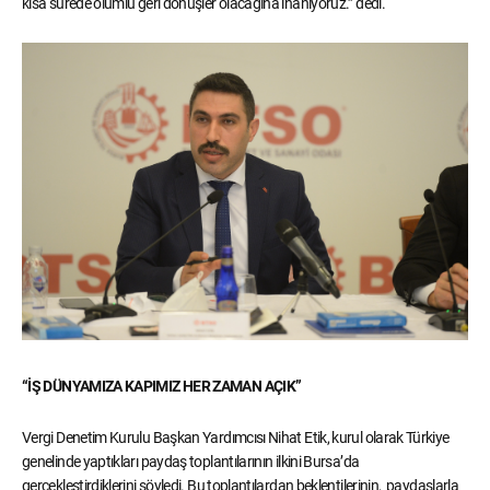
kısa sürede olumlu geri dönüşler olacağına inanıyoruz.” dedi.
“İŞ DÜNYAMIZA KAPIMIZ HER ZAMAN AÇIK”
Vergi Denetim Kurulu Başkan Yardımcısı Nihat Etik, kurul olarak Türkiye
genelinde yaptıkları paydaş toplantılarının ilkini Bursa’da
gerçekleştirdiklerini söyledi. Bu toplantılardan beklentilerinin, paydaşlarla