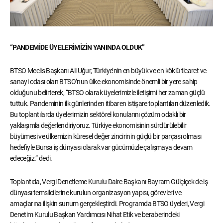
“PANDEMİDE ÜYELERİMİZİN YANINDA OLDUK”
BTSO Meclis Başkanı Ali Uğur, Türkiye’nin en büyük ve en köklü ticaret ve
sanayi odası olan BTSO’nun ülke ekonomisinde önemli bir yere sahip
olduğunu belirterek, “BTSO olarak üyelerimizle iletişimi her zaman güçlü
tuttuk. Pandeminin ilk günlerinden itibaren istişare toplantıları düzenledik.
Bu toplantılarda üyelerimizin sektörel konularını çözüm odaklı bir
yaklaşımla değerlendiriyoruz. Türkiye ekonomisinin sürdürülebilir
büyümesi ve ülkemizin küresel değer zincirinin güçlü bir parçası olması
hedefiyle Bursa iş dünyası olarak var gücümüzle çalışmaya devam
edeceğiz.” dedi.
Toplantıda, Vergi Denetleme Kurulu Daire Başkanı Bayram Gülçiçek de iş
dünyası temsilcilerine kurulun organizasyon yapısı, görevleri ve
amaçlarına ilişkin sunum gerçekleştirdi. Programda BTSO üyeleri, Vergi
Denetim Kurulu Başkan Yardımcısı Nihat Etik ve beraberindeki