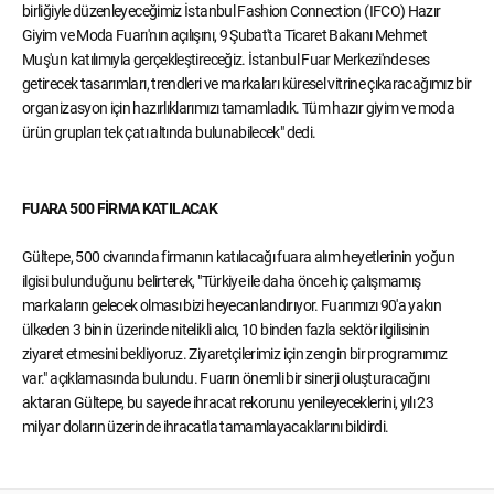
birliğiyle düzenleyeceğimiz İstanbul Fashion Connection (IFCO) Hazır
Giyim ve Moda Fuarı'nın açılışını, 9 Şubat'ta Ticaret Bakanı Mehmet
Muş'un katılımıyla gerçekleştireceğiz. İstanbul Fuar Merkezi'nde ses
getirecek tasarımları, trendleri ve markaları küresel vitrine çıkaracağımız bir
organizasyon için hazırlıklarımızı tamamladık. Tüm hazır giyim ve moda
ürün grupları tek çatı altında bulunabilecek" dedi.
FUARA 500 FİRMA KATILACAK
Gültepe, 500 civarında firmanın katılacağı fuara alım heyetlerinin yoğun
ilgisi bulunduğunu belirterek, "Türkiye ile daha önce hiç çalışmamış
markaların gelecek olması bizi heyecanlandırıyor. Fuarımızı 90'a yakın
ülkeden 3 binin üzerinde nitelikli alıcı, 10 binden fazla sektör ilgilisinin
ziyaret etmesini bekliyoruz. Ziyaretçilerimiz için zengin bir programımız
var." açıklamasında bulundu. Fuarın önemli bir sinerji oluşturacağını
aktaran Gültepe, bu sayede ihracat rekorunu yenileyeceklerini, yılı 23
milyar doların üzerinde ihracatla tamamlayacaklarını bildirdi.