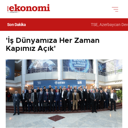
Son Dakika
TSE, Azerbaycan Devlet G
'İş Dünyamıza Her Zaman
Kapımız Açık'