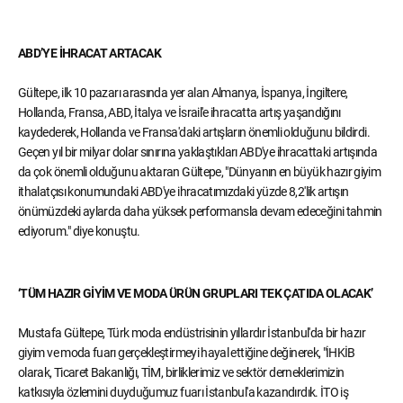
ABD’YE İHRACAT ARTACAK
Gültepe, ilk 10 pazarı arasında yer alan Almanya, İspanya, İngiltere,
Hollanda, Fransa, ABD, İtalya ve İsrail'e ihracatta artış yaşandığını
kaydederek, Hollanda ve Fransa'daki artışların önemli olduğunu bildirdi.
Geçen yıl bir milyar dolar sınırına yaklaştıkları ABD'ye ihracattaki artışında
da çok önemli olduğunu aktaran Gültepe, "Dünyanın en büyük hazır giyim
ithalatçısı konumundaki ABD'ye ihracatımızdaki yüzde 8,2'lik artışın
önümüzdeki aylarda daha yüksek performansla devam edeceğini tahmin
ediyorum." diye konuştu.
‘TÜM HAZIR GİYİM VE MODA ÜRÜN GRUPLARI TEK ÇATIDA OLACAK’
Mustafa Gültepe, Türk moda endüstrisinin yıllardır İstanbul'da bir hazır
giyim ve moda fuarı gerçekleştirmeyi hayal ettiğine değinerek, "İHKİB
olarak, Ticaret Bakanlığı, TİM, birliklerimiz ve sektör derneklerimizin
katkısıyla özlemini duyduğumuz fuarı İstanbul'a kazandırdık. İTO iş