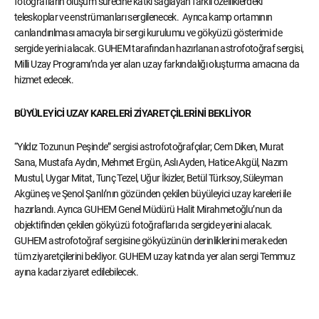
fotoğrafların oluşum sürecine katkı sağlayan farklı özelliklerdeki
teleskoplar ve enstrümanları sergilenecek. Ayrıca kamp ortamının
canlandırılması amacıyla bir sergi kurulumu ve gökyüzü gösterimi de
sergide yerini alacak. GUHEM tarafından hazırlanan astrofotoğraf sergisi,
Milli Uzay Programı’nda yer alan uzay farkındalığı oluşturma amacına da
hizmet edecek.
BÜYÜLEYİCİ UZAY KARELERİ ZİYARETÇİLERİNİ BEKLİYOR
“Yıldız Tozunun Peşinde” sergisi astrofotoğrafçılar; Cem Diken, Murat
Sana, Mustafa Aydın, Mehmet Ergün, Aslı Ayden, Hatice Akgül, Nazım
Mustul, Uygar Mitat, Tunç Tezel, Uğur İkizler, Betül Türksoy, Süleyman
Akgüneş ve Şenol Şanlı’nın gözünden çekilen büyüleyici uzay kareleri ile
hazırlandı. Ayrıca GUHEM Genel Müdürü Halit Mirahmetoğlu’nun da
objektifinden çekilen gökyüzü fotoğrafları da sergide yerini alacak.
GUHEM astrofotoğraf sergisine gökyüzünün derinliklerini merak eden
tüm ziyaretçilerini bekliyor. GUHEM uzay katında yer alan sergi Temmuz
ayına kadar ziyaret edilebilecek.