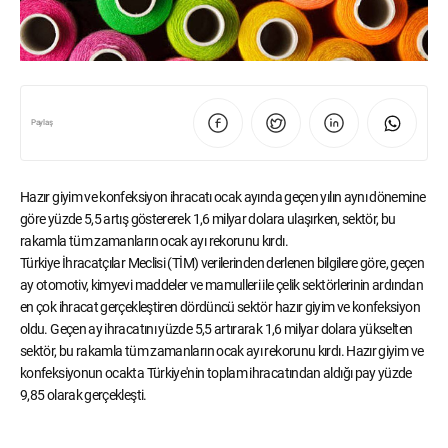
Paylaş
Hazır giyim ve konfeksiyon ihracatı ocak ayında geçen yılın aynı dönemine
göre yüzde 5,5 artış göstererek 1,6 milyar dolara ulaşırken, sektör, bu
rakamla tüm zamanların ocak ayı rekorunu kırdı.
Türkiye İhracatçılar Meclisi (TİM) verilerinden derlenen bilgilere göre, geçen
ay otomotiv, kimyevi maddeler ve mamulleri ile çelik sektörlerinin ardından
en çok ihracat gerçekleştiren dördüncü sektör hazır giyim ve konfeksiyon
oldu. Geçen ay ihracatını yüzde 5,5 artırarak 1,6 milyar dolara yükselten
sektör, bu rakamla tüm zamanların ocak ayı rekorunu kırdı. Hazır giyim ve
konfeksiyonun ocakta Türkiye'nin toplam ihracatından aldığı pay yüzde
9,85 olarak gerçekleşti.