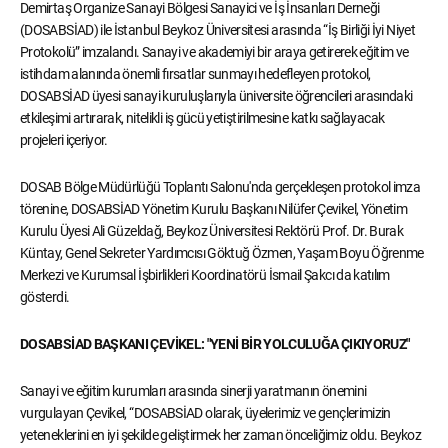
Demirtaş Organize Sanayi Bölgesi Sanayici ve İş İnsanları Derneği
(DOSABSİAD) ile İstanbul Beykoz Üniversitesi arasında “İş Birliği İyi Niyet
Protokolü” imzalandı. Sanayi ve akademiyi bir araya getirerek eğitim ve
istihdam alanında önemli fırsatlar sunmayı hedefleyen protokol,
DOSABSİAD üyesi sanayi kuruluşlarıyla üniversite öğrencileri arasındaki
etkileşimi artırarak, nitelikli iş gücü yetiştirilmesine katkı sağlayacak
projeleri içeriyor.
DOSAB Bölge Müdürlüğü Toplantı Salonu'nda gerçekleşen protokol imza
törenine, DOSABSİAD Yönetim Kurulu Başkanı Nilüfer Çevikel, Yönetim
Kurulu Üyesi Ali Güzeldağ, Beykoz Üniversitesi Rektörü Prof. Dr. Burak
Küntay, Genel Sekreter Yardımcısı Göktuğ Özmen, Yaşam Boyu Öğrenme
Merkezi ve Kurumsal İşbirlikleri Koordinatörü İsmail Şakcı da katılım
gösterdi.
DOSABSİAD BAŞKANI ÇEVİKEL: "YENİ BİR YOLCULUĞA ÇIKIYORUZ"
Sanayi ve eğitim kurumları arasında sinerji yaratmanın önemini
vurgulayan Çevikel, “DOSABSİAD olarak, üyelerimiz ve gençlerimizin
yeteneklerini en iyi şekilde geliştirmek her zaman önceliğimiz oldu. Beykoz