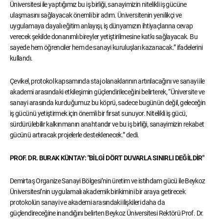
Üniversitesi ile yaptığımız bu iş birliği, sanayimizin nitelikli iş gücüne
ulaşmasını sağlayacak önemli bir adım. Üniversitenin yenilikçi ve
uygulamaya dayalı eğitim anlayışı, iş dünyamızın ihtiyaçlarına cevap
verecek şekilde donanımlı bireyler yetiştirilmesine katkı sağlayacak. Bu
sayede hem öğrenciler hem de sanayi kuruluşları kazanacak.” ifadelerini
kullandı.
Çevikel, protokol kapsamında staj olanaklarının artırılacağını ve sanayi ile
akademi arasındaki etkileşimin güçlendirileceğini belirterek, “Üniversite ve
sanayi arasında kurduğumuz bu köprü, sadece bugünün değil, geleceğin
iş gücünü yetiştirmek için önemli bir fırsat sunuyor. Nitelikli iş gücü,
sürdürülebilir kalkınmanın anahtarıdır ve bu iş birliği, sanayimizin rekabet
gücünü artıracak projelerle desteklenecek.” dedi.
PROF. DR. BURAK KÜNTAY: "BİLGİ DÖRT DUVARLA SINIRLI DEĞİLDİR"
Demirtaş Organize Sanayi Bölgesi’nin üretim ve istihdam gücü ile Beykoz
Üniversitesi’nin uygulamalı akademik birikimini bir araya getirecek
protokolün sanayi ve akademi arasındaki ilişkileri daha da
güçlendireceğine inandığını belirten Beykoz Üniversitesi Rektörü Prof. Dr.