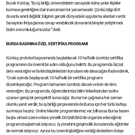
Burak Küntay, “Bu iş birliği, üniversitelerin sanayiyle daha yakın ilişkiler
kurması gerektiğine dair inancımızın bir yansımasıdır. Çünkü bilgi dört
duvarla sınırlı değildir; bilginin gerçek dünyadaki uygulama alanları vardır.
Sanayinin ihtiyaçlarına cevap verebilecek donanımlı bireyler yetiştirmek
bizim sorumluluğumuzdur.” dedi.
BURSA BASININA ÖZEL SERTİFİKA PROGRAMI
Küntay, protokol kapsamında başlatılacak 10 haftalık ücretsiz sertifika
programının da önemli bir adım olduğunu belirtti. Bu programda bizzat
ders vereceğini ve farklı disiplinlerden konuların ele alınacağını ifade ederek,
“Ocak ayında başlayacak 10 haftalık bir sertifika programı
düzenleyeceğiz. Program tamamen ücretsiz olacak ve ben de ders
vereceğim. Bu programda, öğrencilerimize bilim felsefesinden tarihe
uzanan geniş bir perspektif sunacağız. Bursa’nın çağrısına her zaman
olumlu yanıt verdik; bu iş birliği çerçevesinde de Bursa için her türlü katkıyı
sunmaya hazırız. Online Master programlarımız var, bilhassa Bursa basını
başta olmak üzere onlara yönelik DOSABSİAD ile organize edeceğimiz
programı başlatmak istiyoruz. İş yönetimi girişimcilik konularında eğitimler
de vermek istiyoruz. Ayrıca bu önemli işbirliğine verdiği destekten dolayı