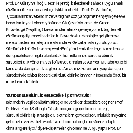
Prof. Dr. Güray Salihoğlu, teori ile pratiği birleştirerek sahada uygulamalı
çözümler üretme amacıyla çalıştıklarını belirtti. Prof. Dr. Salihoğlu,
“Çocuklarımıza ve kendimize verdiğimiz söz, yaptığımız her şeyin çevre ve
insan için faydalı olması yönünde. GK Çevre’nin ismini de ‘Green
Knowledge’ (Yeşil Bilgi) kavramından alarak çevreye yönelik bilgi temelli
çözümler geliştirmeyi hedefledik. Çevre dostu teknolojiler geliştirme ve
mevcut sistemleri iyileştirme alanında Ar-Ge çalışmaları yürütüyoruz.
Sürdürülebilir ürün tasarımı, yeşil dönüşüm, temiz üretim, atık azaltma ve
döngüsel ekonomi gibi alanlardaki hizmetlerimizle sürdürülebilirlik
stratejileri, atık yönetimi, yeşil ofis uygulamaları ve AB Yeşil Mutabakatı gibi
konularda danışmanlık sağlıyoruz. Amacımız, kurumların yeşil dönüşüm
süreçlerinde rehberlik ederek sürdürülebilir kalkınmanın inşasında öncü bir
rol üstlenmek.” dedi.
‘SÜRDÜRÜLEBİLİRLİK GELECEĞİN İŞ STRATEJİSİ’
İşletmelerin yeşil dönüşüm süreçlerine verdikleri desteklere değinen Prof.
Dr. Nezih Kamil Salihoğlu, “Yeşil dönüşüm, geçici bir moda değil,
sürdürülebilir bir iş stratejisidir. İşletmelerin çevresel sorumluluklarını yerine
getirmeleri ve rekabet avantajlarını korumaları için bu sürece adapte
olmaları gerekiyor.” diyerek işletmeler için önemine vurgu yaptı. Prof. Dr.