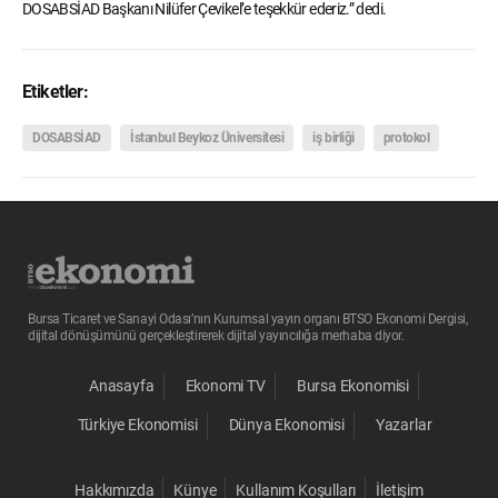
DOSABSİAD Başkanı Nilüfer Çevikel’e teşekkür ederiz.” dedi.
Etiketler:
DOSABSİAD
İstanbul Beykoz Üniversitesi
iş birliği
protokol
Bursa Ticaret ve Sanayi Odası’nın Kurumsal yayın organı BTSO Ekonomi Dergisi,
dijital dönüşümünü gerçekleştirerek dijital yayıncılığa merhaba diyor.
Anasayfa
Ekonomi TV
Bursa Ekonomisi
Türkiye Ekonomisi
Dünya Ekonomisi
Yazarlar
Hakkımızda
Künye
Kullanım Koşulları
İletişim