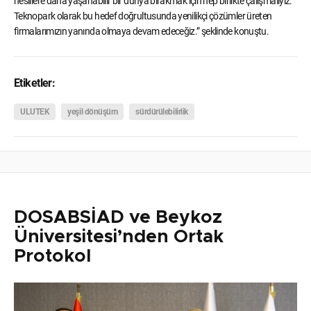
nesillere daha yaşanabilir bir dünya bırakmak için hep birlikte çalışmalıyız.
Teknopark olarak bu hedef doğrultusunda yenilikçi çözümler üreten
firmalarımızın yanında olmaya devam edeceğiz.” şeklinde konuştu.
Etiketler:
ULUTEK
yeşil dönüşüm
sürdürülebilirlik
DOSABSİAD ve Beykoz
Üniversitesi’nden Ortak
Protokol