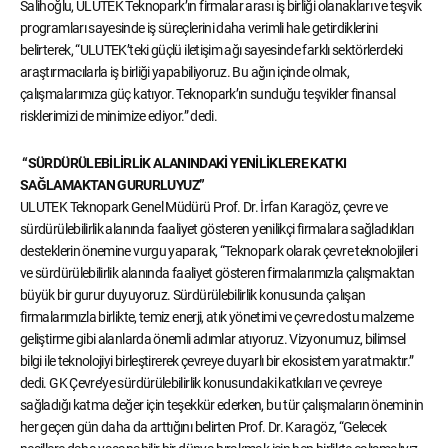
Salihoğlu, ULUTEK Teknopark’ın firmalar arası iş birliği olanakları ve teşvik
programları sayesinde iş süreçlerini daha verimli hale getirdiklerini
belirterek, “ULUTEK’teki güçlü iletişim ağı sayesinde farklı sektörlerdeki
araştırmacılarla iş birliği yapabiliyoruz. Bu ağın içinde olmak,
çalışmalarımıza güç katıyor. Teknopark’ın sunduğu teşvikler finansal
risklerimizi de minimize ediyor.” dedi.
“SÜRDÜRÜLEBİLİRLİK ALANINDAKİ YENİLİKLERE KATKI
SAĞLAMAKTAN GURURLUYUZ”
ULUTEK Teknopark Genel Müdürü Prof. Dr. İrfan Karagöz, çevre ve
sürdürülebilirlik alanında faaliyet gösteren yenilikçi firmalara sağladıkları
desteklerin önemine vurgu yaparak, “Teknopark olarak çevre teknolojileri
ve sürdürülebilirlik alanında faaliyet gösteren firmalarımızla çalışmaktan
büyük bir gurur duyuyoruz. Sürdürülebilirlik konusunda çalışan
firmalarımızla birlikte, temiz enerji, atık yönetimi ve çevre dostu malzeme
geliştirme gibi alanlarda önemli adımlar atıyoruz. Vizyonumuz, bilimsel
bilgi ile teknolojiyi birleştirerek çevreye duyarlı bir ekosistem yaratmaktır.”
dedi. GK Çevre’ye sürdürülebilirlik konusundaki katkıları ve çevreye
sağladığı katma değer için teşekkür ederken, bu tür çalışmaların öneminin
her geçen gün daha da arttığını belirten Prof. Dr. Karagöz, “Gelecek