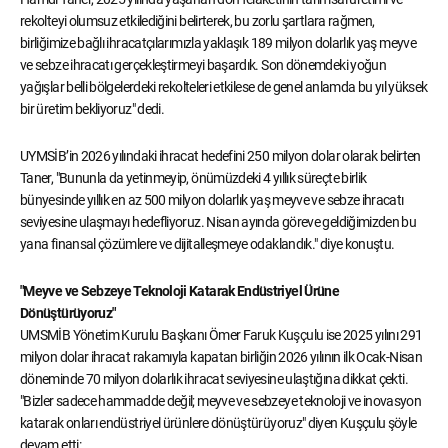
rekolteyi olumsuz etkilediğini belirterek, bu zorlu şartlara rağmen,
birliğimize bağlı ihracatçılarımızla yaklaşık 189 milyon dolarlık yaş meyve
ve sebze ihracatı gerçekleştirmeyi başardık. Son dönemdeki yoğun
yağışlar belli bölgelerdeki rekolteleri etkilese de genel anlamda bu yıl yüksek
bir üretim bekliyoruz" dedi.
UYMSİB’in 2026 yılındaki ihracat hedefini 250 milyon dolar olarak belirten
Taner, "Bununla da yetinmeyip, önümüzdeki 4 yıllık süreçte birlik
bünyesinde yıllık en az 500 milyon dolarlık yaş meyve ve sebze ihracatı
seviyesine ulaşmayı hedefliyoruz. Nisan ayında göreve geldiğimizden bu
yana finansal çözümlere ve dijitalleşmeye odaklandık." diye konuştu.
"Meyve ve Sebzeye Teknoloji Katarak Endüstriyel Ürüne
Dönüştürüyoruz"
UMSMİB Yönetim Kurulu Başkanı Ömer Faruk Kuşçulu ise 2025 yılını 291
milyon dolar ihracat rakamıyla kapatan birliğin 2026 yılının ilk Ocak-Nisan
döneminde 70 milyon dolarlık ihracat seviyesine ulaştığına dikkat çekti.
"Bizler sadece hammadde değil; meyve ve sebzeye teknoloji ve inovasyon
katarak onları endüstriyel ürünlere dönüştürüyoruz" diyen Kuşçulu şöyle
devam etti: