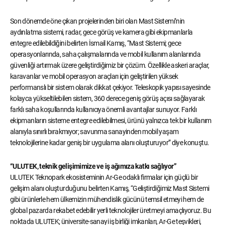
Son dönemde öne çıkan projelerinden biri olan Mast Sistemi’nin
aydınlatma sistemi, radar, gece görüş ve kamera gibi ekipmanlarla
entegre edilebildiğini belirten İsmail Kamış, “Mast Sistemi; gece
operasyonlarında, saha çalışmalarında ve mobil kullanım alanlarında
güvenliği artırmak üzere geliştirdiğimiz bir çözüm. Özellikle askeri araçlar,
karavanlar ve mobil operasyon araçları için geliştirilen yüksek
performanslı bir sistem olarak dikkat çekiyor. Teleskopik yapısı sayesinde
kolayca yükseltilebilen sistem, 360 derece geniş görüş açısı sağlayarak
farklı saha koşullarında kullanıcıya önemli avantajlar sunuyor. Farklı
ekipmanların sisteme entegre edilebilmesi, ürünü yalnızca tek bir kullanım
alanıyla sınırlı bırakmıyor; savunma sanayinden mobil yaşam
teknolojilerine kadar geniş bir uygulama alanı oluşturuyor” diye konuştu.
“ULUTEK, teknik gelişimimize ve iş ağımıza katkı sağlıyor”
ULUTEK Teknopark ekosisteminin Ar-Ge odaklı firmalar için güçlü bir
gelişim alanı oluşturduğunu belirten Kamış, “Geliştirdiğimiz Mast Sistemi
gibi ürünlerle hem ülkemizin mühendislik gücünü temsil etmeyi hem de
global pazarda rekabet edebilir yerli teknolojiler üretmeyi amaçlıyoruz. Bu
noktada ULUTEK; üniversite-sanayi iş birliği imkanları, Ar-Ge teşvikleri,