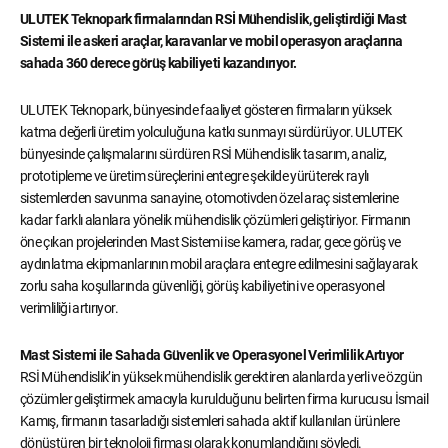
ULUTEK Teknopark firmalarından RSİ Mühendislik, geliştirdiği Mast
Sistemi ile askeri araçlar, karavanlar ve mobil operasyon araçlarına
sahada 360 derece görüş kabiliyeti kazandırıyor.
ULUTEK Teknopark, bünyesinde faaliyet gösteren firmaların yüksek
katma değerli üretim yolculuğuna katkı sunmayı sürdürüyor. ULUTEK
bünyesinde çalışmalarını sürdüren RSİ Mühendislik tasarım, analiz,
prototipleme ve üretim süreçlerini entegre şekilde yürüterek raylı
sistemlerden savunma sanayine, otomotivden özel araç sistemlerine
kadar farklı alanlara yönelik mühendislik çözümleri geliştiriyor. Firmanın
öne çıkan projelerinden Mast Sistemi ise kamera, radar, gece görüş ve
aydınlatma ekipmanlarının mobil araçlara entegre edilmesini sağlayarak
zorlu saha koşullarında güvenliği, görüş kabiliyetini ve operasyonel
verimliliği artırıyor.
Mast Sistemi ile Sahada Güvenlik ve Operasyonel Verimlilik Artıyor
RSİ Mühendislik’in yüksek mühendislik gerektiren alanlarda yerli ve özgün
çözümler geliştirmek amacıyla kurulduğunu belirten firma kurucusu İsmail
Kamış, firmanın tasarladığı sistemleri sahada aktif kullanılan ürünlere
dönüştüren bir teknoloji firması olarak konumlandığını söyledi.