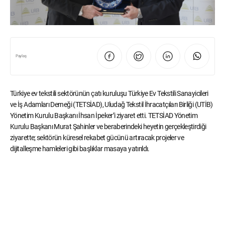
Paylaş
Türkiye ev tekstili sektörünün çatı kuruluşu Türkiye Ev Tekstili Sanayicileri
ve İş Adamları Derneği (TETSİAD), Uludağ Tekstil İhracatçıları Birliği (UTİB)
Yönetim Kurulu Başkanı İhsan İpeker’i ziyaret etti. TETSİAD Yönetim
Kurulu Başkanı Murat Şahinler ve beraberindeki heyetin gerçekleştirdiği
ziyarette; sektörün küresel rekabet gücünü artıracak projeler ve
dijitalleşme hamleleri gibi başlıklar masaya yatırıldı.
“Katma değerli üretime odaklanmalıyız”
Görüşmede tekstil sektörünün gelecek vizyonuna ilişkin
değerlendirmelerde bulunan UTİB Yönetim Kurulu Başkanı İhsan İpeker,
sektörün küresel rekabette daha güçlü bir konuma ulaşması için katma
değerli üretim, teknik tekstiller ve dijital dönüşüm başlıklarının büyük önem