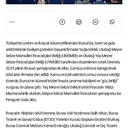
Paylaş
Türkiye’nin üretim ve ihracat lokomotiflerinden Bursa’da, tarım ve gıda
sektörlerinde faaliyet gösteren başarılı firmalar taçlandırıldı. Uludağ Meyve
Sebze Mamulleri İhracatçıları Birliği (UMSMİB) ve Uludağ Yaş Meyve
Sebze İhracatçıları Birliği (UYMSİB) tarafından düzenlenen ortak törende,
2025 yılının ihracat şampiyonları ile Altın, Gümüş ve Bronz kategorinde
ödül alan firmalar ilan edildi. Kamu ve özel sektörün omuz omuza verdiği
törende, Bursa’nın küresel krizleri fırsata çevirme kabiliyeti ve "güç birliği"
vurgusu ön plana çıktı. Yaş Meyve Sebze Sektöründe İhracatın Yıldızı
Marmarabirlik olurken, Meyve Sebze Mamulleri İhracatının şampiyonu ise
Penguen Gıda oldu.
İhracatın Yıldızları ödül törenine, Bursa Vali Yardımcısı Salih Altun, Bursa
Ticaret ve Sanayi Odası (BTSO) Yönetim Kurulu Başkanı İbrahim Burkay,
Bursa Gümrük Müdürü Kemal Emiroğlu, Uludağ Gümrük ve Dış Ticaret