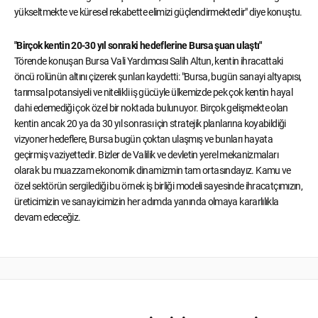
yükseltmekte ve küresel rekabette elimizi güçlendirmektedir" diye konuştu.
"Birçok kentin 20-30 yıl sonraki hedeflerine Bursa şuan ulaştı"
Törende konuşan Bursa Vali Yardımcısı Salih Altun, kentin ihracattaki
öncü rolünün altını çizerek şunları kaydetti: "Bursa, bugün sanayi altyapısı,
tarımsal potansiyeli ve nitelikli iş gücüyle ülkemizde pek çok kentin hayal
dahi edemediği çok özel bir noktada bulunuyor. Birçok gelişmekte olan
kentin ancak 20 ya da 30 yıl sonrası için stratejik planlarına koyabildiği
vizyoner hedeflere, Bursa bugün çoktan ulaşmış ve bunları hayata
geçirmiş vaziyettedir. Bizler de Valilik ve devletin yerel mekanizmaları
olarak bu muazzam ekonomik dinamizmin tam ortasındayız. Kamu ve
özel sektörün sergilediği bu örnek iş birliği modeli sayesinde ihracatçımızın,
üreticimizin ve sanayicimizin her adımda yanında olmaya kararlılıkla
devam edeceğiz.