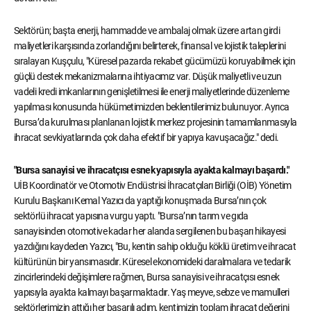
Sektörün; başta enerji, hammadde ve ambalaj olmak üzere artan girdi
maliyetleri karşısında zorlandığını belirterek, finansal ve lojistik taleplerini
sıralayan Kuşçulu, "Küresel pazarda rekabet gücümüzü koruyabilmek için
güçlü destek mekanizmalarına ihtiyacımız var. Düşük maliyetli ve uzun
vadeli kredi imkanlarının genişletilmesi ile enerji maliyetlerinde düzenleme
yapılması konusunda hükümetimizden beklentilerimiz bulunuyor. Ayrıca
Bursa’da kurulması planlanan lojistik merkez projesinin tamamlanmasıyla
ihracat sevkiyatlarında çok daha efektif bir yapıya kavuşacağız." dedi.
"Bursa sanayisi ve ihracatçısı esnek yapısıyla ayakta kalmayı başardı."
UİB Koordinatör ve Otomotiv Endüstrisi İhracatçıları Birliği (OİB) Yönetim
Kurulu Başkanı Kemal Yazıcı da yaptığı konuşmada Bursa’nın çok
sektörlü ihracat yapısına vurgu yaptı. "Bursa’nın tarım ve gıda
sanayisinden otomotive kadar her alanda sergilenen bu başarı hikayesi
yazdığını kaydeden Yazıcı, "Bu, kentin sahip olduğu köklü üretim ve ihracat
kültürünün bir yansımasıdır. Küresel ekonomideki daralmalara ve tedarik
zincirlerindeki değişimlere rağmen, Bursa sanayisi ve ihracatçısı esnek
yapısıyla ayakta kalmayı başarmaktadır. Yaş meyve, sebze ve mamulleri
sektörlerimizin attığı her başarılı adım, kentimizin toplam ihracat değerini