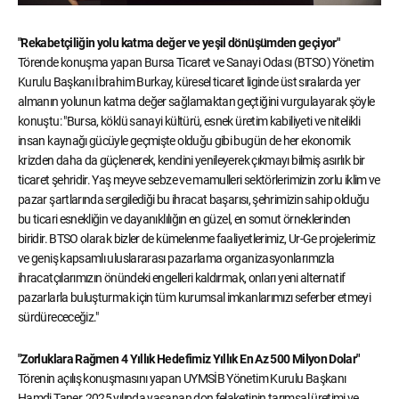
"Rekabetçiliğin yolu katma değer ve yeşil dönüşümden geçiyor"
Törende konuşma yapan Bursa Ticaret ve Sanayi Odası (BTSO) Yönetim
Kurulu Başkanı İbrahim Burkay, küresel ticaret liginde üst sıralarda yer
almanın yolunun katma değer sağlamaktan geçtiğini vurgulayarak şöyle
konuştu: "Bursa, köklü sanayi kültürü, esnek üretim kabiliyeti ve nitelikli
insan kaynağı gücüyle geçmişte olduğu gibi bugün de her ekonomik
krizden daha da güçlenerek, kendini yenileyerek çıkmayı bilmiş asırlık bir
ticaret şehridir. Yaş meyve sebze ve mamulleri sektörlerimizin zorlu iklim ve
pazar şartlarında sergilediği bu ihracat başarısı, şehrimizin sahip olduğu
bu ticari esnekliğin ve dayanıklılığın en güzel, en somut örneklerinden
biridir. BTSO olarak bizler de kümelenme faaliyetlerimiz, Ur-Ge projelerimiz
ve geniş kapsamlı uluslararası pazarlama organizasyonlarımızla
ihracatçılarımızın önündeki engelleri kaldırmak, onları yeni alternatif
pazarlarla buluşturmak için tüm kurumsal imkanlarımızı seferber etmeyi
sürdürececeğiz."
"Zorluklara Rağmen 4 Yıllık Hedefimiz Yıllık En Az 500 Milyon Dolar"
Törenin açılış konuşmasını yapan UYMSİB Yönetim Kurulu Başkanı
Hamdi Taner, 2025 yılında yaşanan don felaketinin tarımsal üretimi ve