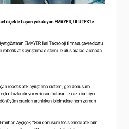
üresel ölçekte başarı yakalayan EMAYER, ULUTEK’te
t gösteren EMAYER İleri Teknoloji firması, çevre dostu
li robotik atık ayrıştırma sistemi ile uluslararası arenada
ışan robotik atık ayrıştırma sistemi, geri dönüşüm
reçleri hızlandırıyor ve insan hatasını en aza indiriyor.
ri dönüşüm oranları artırılırken işletmelere hem zaman
irhan Ayçiçek, “Geri dönüşüm tesislerinde atıkların