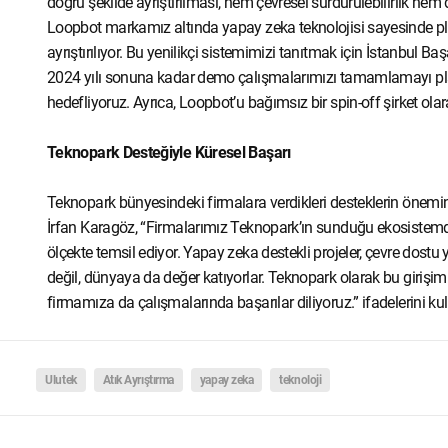
doğru şekilde ayrıştırılması, hem çevresel sürdürülebilirlik he
Loopbot markamız altında yapay zeka teknolojisi sayesinde plas
ayrıştırılıyor. Bu yenilikçi sistemimizi tanıtmak için İstanbul 
2024 yılı sonuna kadar demo çalışmalarımızı tamamlamayı pla
hedefliyoruz. Ayrıca, Loopbot’u bağımsız bir spin-off şirket o
Teknopark Desteğiyle Küresel Başarı
Teknopark bünyesindeki firmalara verdikleri desteklerin öne
İrfan Karagöz, “Firmalarımız Teknopark’ın sunduğu ekosistemde ge
ölçekte temsil ediyor. Yapay zeka destekli projeler, çevre dost
değil, dünyaya da değer katıyorlar. Teknopark olarak bu giriş
firmamıza da çalışmalarında başarılar diliyoruz.” ifadelerini kul
Ulutek
Atık Ayrıştırma
yapay zeka
teknoloji