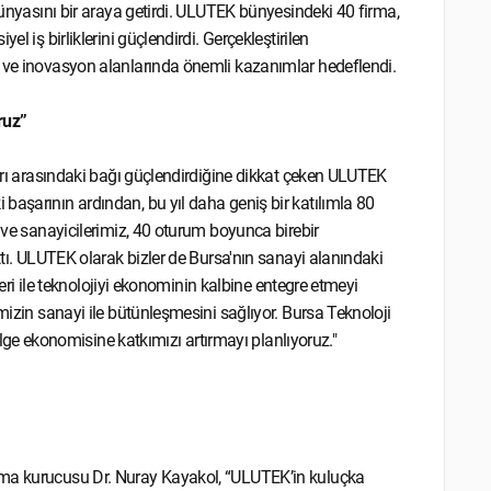
 dünyasını bir araya getirdi. ULUTEK bünyesindeki 40 firma,
l iş birliklerini güçlendirdi. Gerçekleştirilen
k ve inovasyon alanlarında önemli kazanımlar hedeflendi.
ruz”
ları arasındaki bağı güçlendirdiğine dikkat çeken ULUTEK
başarının ardından, bu yıl daha geniş bir katılımla 80
z ve sanayicilerimiz, 40 oturum boyunca birebir
ttı. ULUTEK olarak bizler de Bursa'nın sanayi alanındaki
kleri ile teknolojiyi ekonominin kalbine entegre etmeyi
mizin sanayi ile bütünleşmesini sağlıyor. Bursa Teknoloji
 ekonomisine katkımızı artırmayı planlıyoruz."
rma kurucusu Dr. Nuray Kayakol, “ULUTEK’in kuluçka