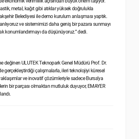
m de ekonomik verimlilik açısından büyük önem taşıyor.
tik, metal, kağıt gibi atıklar yüksek doğrulukla
Başakşehir Belediyesi ile demo kurulum anlaşması yaptık.
nlıyoruz ve sistemimizi daha geniş bir pazara sunmayı
larak konumlandırmayı da düşünüyoruz.” dedi.
mine değinen ULUTEK Teknopark Genel Müdürü Prof. Dr.
rçekleştirdiği çalışmalarla, ileri teknolojiyi küresel
u yaklaşımlar ve inovatif çözümleriyle sadece Bursa’ya
imlerin bir parçası olmaktan mutluluk duyuyor, EMAYER
landı.