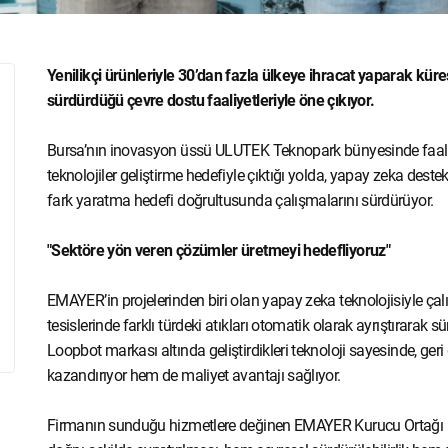
Yenilikçi ürünleriyle 30’dan fazla ülkeye ihracat yaparak k
sürdürdüğü çevre dostu faaliyetleriyle öne çıkıyor.
Bursa’nın inovasyon üssü ULUTEK Teknopark bünyesinde faaliye
teknolojiler geliştirme hedefiyle çıktığı yolda, yapay zeka destek
fark yaratma hedefi doğrultusunda çalışmalarını sürdürüyor.
"Sektöre yön veren çözümler üretmeyi hedefliyoruz"
EMAYER’in projelerinden biri olan yapay zeka teknolojisiyle çal
tesislerinde farklı türdeki atıkları otomatik olarak ayrıştırarak sü
Loopbot markası altında geliştirdikleri teknoloji sayesinde, ge
kazandırıyor hem de maliyet avantajı sağlıyor.
Firmanın sunduğu hizmetlere değinen EMAYER Kurucu Ortağı Em