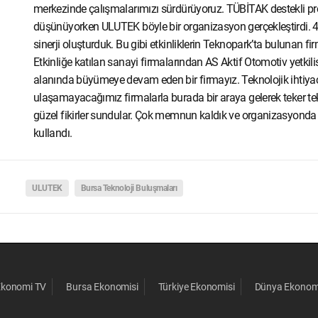
merkezinde çalışmalarımızı sürdürüyoruz. TÜBİTAK destekli proj
düşünüyorken ULUTEK böyle bir organizasyon gerçekleştirdi. 4’er
sinerji oluşturduk. Bu gibi etkinliklerin Teknopark’ta bulunan fi
Etkinliğe katılan sanayi firmalarından AS Aktif Otomotiv yetki
alanında büyümeye devam eden bir firmayız. Teknolojik ihtiyaç
ulaşamayacağımız firmalarla burada bir araya gelerek teker teke
güzel fikirler sundular. Çok memnun kaldık ve organizasyonda 
kullandı.
ULUTEK
Bursa Teknoloji Buluşmaları
Ekonomi TV
Bursa Ekonomisi
Türkiye Ekonomisi
Dünya Ekonom