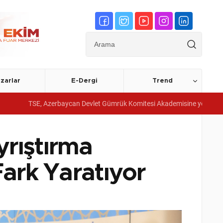
zarlar
E-Dergi
Trend
, Azerbaycan Devlet Gümrük Komitesi Akademisine yönetim sistemi belgele
rıştırma
Fark Yaratıyor