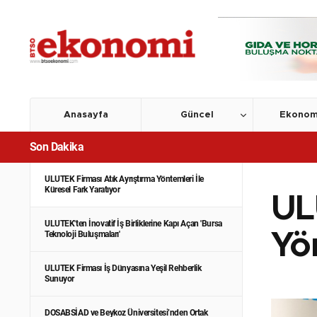
Anasayfa
Güncel
Ekonom
Son Dakika
ULUTEK Firması Atık Ayrıştırma Yöntemleri İle
Küresel Fark Yaratıyor
UL
ULUTEK'ten İnovatif İş Birliklerine Kapı Açan 'Bursa
Teknoloji Buluşmaları'
Yö
ULUTEK Firması İş Dünyasına Yeşil Rehberlik
Sunuyor
DOSABSİAD ve Beykoz Üniversitesi’nden Ortak