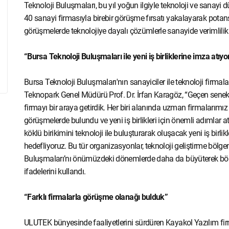
Teknoloji Buluşmaları, bu yıl yoğun ilgiyle teknoloji ve sanayi
40 sanayi firmasıyla birebir görüşme fırsatı yakalayarak potansiye
görüşmelerde teknolojiye dayalı çözümlerle sanayide verimlili
“Bursa Teknoloji Buluşmaları ile yeni iş birliklerine imza atıyo
Bursa Teknoloji Buluşmaları'nın sanayiciler ile teknoloji firma
Teknopark Genel Müdürü Prof. Dr. İrfan Karagöz, “Geçen seneki 
firmayı bir araya getirdik. Her biri alanında uzman firmalarımı
görüşmelerde bulundu ve yeni iş birlikleri için önemli adımlar a
köklü birikimini teknoloji ile buluşturarak oluşacak yeni iş birli
hedefliyoruz. Bu tür organizasyonlar, teknoloji geliştirme bölge
Buluşmaları’nı önümüzdeki dönemlerde daha da büyüterek bölge
ifadelerini kullandı.
“Farklı firmalarla görüşme olanağı bulduk”
ULUTEK bünyesinde faaliyetlerini sürdüren Kayakol Yazılım fi