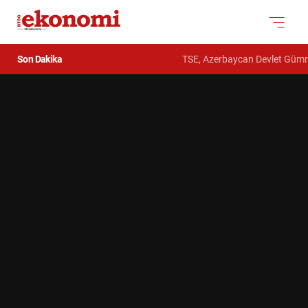
Son Dakika
TSE, Azerbaycan Devlet Gümrük Kom