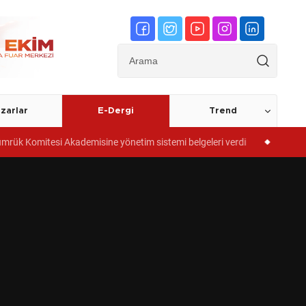
zarlar
E-Dergi
Trend
sistemi belgeleri verdi
Meslek liselerinde iş garantili "Kuyumculu