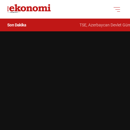
Son Dakika
TSE, Azerbaycan Devlet Gümrük K