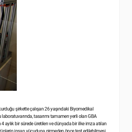
 kurduğu şirkette çalışan 26 yaşındaki Biyomedikal
 laboratuvarında, tasarımı tamamen yerli olan GBA
 aylık bir sürede üretilen ve dünyada bir ilke imza atılan
k ürünlerin insan vücuduna girmeden önce test edilebilmesi,