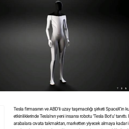
Tesla firmasının ve ABD'li uzay taşımacılığı şirketi SpaceX'i
etkinliklerinde Tesla'nın yeni insansı robotu ‘Tesla Bot'u’ tanıttı
arabalara cıvata takmaktan, marketten yiyecek almaya kadar işl