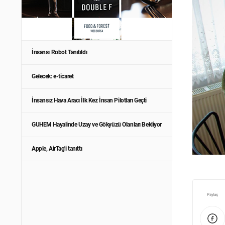
İnsansı Robot Tanıtıldı
Gelecek: e-ticaret
İnsansız Hava Aracı İlk Kez İnsan Pilotları Geçti
GUHEM Hayalinde Uzay ve Gökyüzü Olanları Bekliyor
Apple, AirTag'i tanıttı
Paylaş