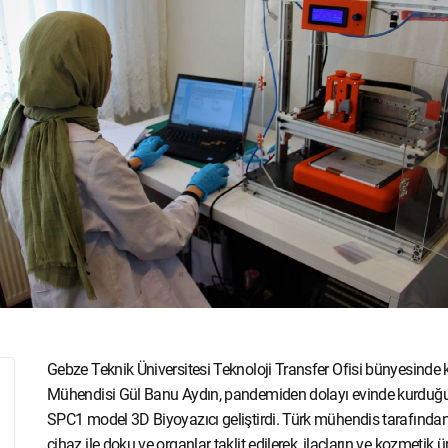
Gebze Teknik Üniversitesi Teknoloji Transfer Ofisi bünyesinde
Mühendisi Gül Banu Aydın, pandemiden dolayı evinde kurduğu
SPC1 model 3D Biyoyazıcı geliştirdi. Türk mühendis tarafından 4
cihaz ile doku ve organlar taklit edilerek, ilaçların ve kozmeti