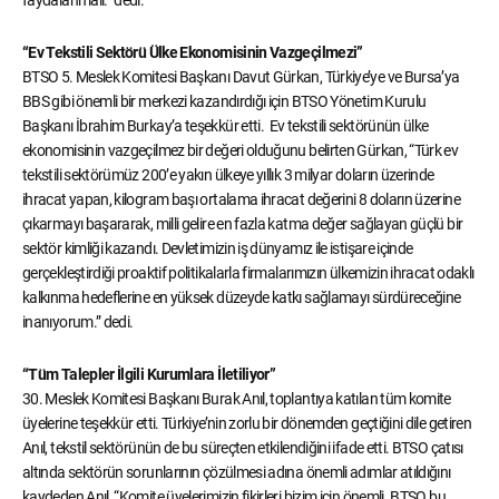
faydalanmalı.” dedi.
“Ev Tekstili Sektörü Ülke Ekonomisinin Vazgeçilmezi”
BTSO 5. Meslek Komitesi Başkanı Davut Gürkan, Türkiye’ye ve Bursa’ya
BBS gibi önemli bir merkezi kazandırdığı için BTSO Yönetim Kurulu
Başkanı İbrahim Burkay’a teşekkür etti. Ev tekstili sektörünün ülke
ekonomisinin vazgeçilmez bir değeri olduğunu belirten Gürkan, “Türk ev
tekstili sektörümüz 200’e yakın ülkeye yıllık 3 milyar doların üzerinde
ihracat yapan, kilogram başı ortalama ihracat değerini 8 doların üzerine
çıkarmayı başararak, milli gelire en fazla katma değer sağlayan güçlü bir
sektör kimliği kazandı. Devletimizin iş dünyamız ile istişare içinde
gerçekleştirdiği proaktif politikalarla firmalarımızın ülkemizin ihracat odaklı
kalkınma hedeflerine en yüksek düzeyde katkı sağlamayı sürdüreceğine
inanıyorum.” dedi.
“Tüm Talepler İlgili Kurumlara İletiliyor”
30. Meslek Komitesi Başkanı Burak Anıl, toplantıya katılan tüm komite
üyelerine teşekkür etti. Türkiye’nin zorlu bir dönemden geçtiğini dile getiren
Anıl, tekstil sektörünün de bu süreçten etkilendiğini ifade etti. BTSO çatısı
altında sektörün sorunlarının çözülmesi adına önemli adımlar atıldığını
kaydeden Anıl, “Komite üyelerimizin fikirleri bizim için önemli. BTSO bu