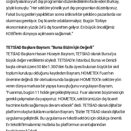
coğrafyalarına yurt dışı programları düzenlediklerini ifade eden Burkay,
şöyle konuştu: “Her sektöre yönelik yurt dışı programları düzenliyoruz.
Fakat bu iş gezileri yapıldıktan sonra istikrarlı bir şekilde o pazarlarda var
olunması gerekiyor. Dış ticarete odaklanmalıyız. Bugün Türkiye
ekonomisinin yüzde 24’ü dış ticaretten geliyor. En büyük önceliğimiz
KOBİ’lerin dünyaya açılmasını sağlamak.”
TETSİAD Başkanı Bayram: “Bursa Bizim İçin Değerli”
TETSİAD Başkanı Hasan Hüseyin Bayram, TETSİAD olarak Bursa’ya
büyük değer verdiklerini söyledi. TETSİAD’ın İstanbul, Bursa ve Denizli
başta olmak üzere 30 ilde 1.300’den fazla üyesi bulunan büyük bir sivil
toplum kuruluşu olduğunu kaydeden Bayram, HOMETEX Fuarı’nın
önemine değindi. Bir otel salonunda başlayan HOMETEX’in sektöre yön
veren dünya markası bir yapıya kavuştuğunu vurgulayan Bayram,
“Fuarımızı, bugün 11 holde gerçekleştiriyoruz. Fuar alanının büyümesi için
gerekli çalışmaları da yapıyoruz. HOMETEX, sektörümüzün dış ticaret
hacmine katkı sağlamaya devam edecek” dedi. TETSİAD olarak dijital bir
platform oluşturduklarını anlatan Bayram, “Bizler TETSİAD olarak dijital bir
uygulama geliştirdik. Bu uygulama ev tekstil sektörü için oldukça önemli.
Ev tekstili firmalarımız mutlaka bu platformun avantajlarından