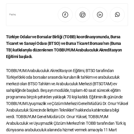
Paylaş
Türkiye Odalar ve Borsalar Birliği (TOBB) koordinasyonunda, Bursa
Ticaret ve Sanayi Odası (BTSO) ve Bursa Ticaret Borsası’nın (Bursa
TB) katkılarıyla düzenlenen TOBBUYUM Arabuluculuk Akreditasyon
Eğitimi başladı.
TOBBUYUM Arabuluculuk Akreditasyon Eğitimi, BTSO tarafından
Türkiye’deki oda borsalar arasında kurulan ilk tahkim ve arabuluculuk
merkezi olan BTSO Tahkim ve Arabuluculuk Merkezi (BTSOTAM) ev
sahipliğinde başladı. Beş ayrı modülde, toplam 40 saat sürecek eğitim
programına birçok şehirden yaklaşık 70 kişi katıldı. Eğitimin ilk gününde
TOBBUYUM Uyuşmazlık ve Çözüm Merkezi Genel Müdürü Dr. Onur Yüksel
‘Arabuluculuk Sürecinde İletişim Teknikleri’ hakkında katılımcılara bilgi
verdi. TOBBUYUM Genel Müdürü Dr. Onur Yüksel, TOBBUYUM
Arabuluculuk ve Uyuşmazlık Çözüm Merkezi’nin TOBB tarafından Türk iş
dünyasına arabuluculuk alanında hizmet vermek amacıyla 11 Mart