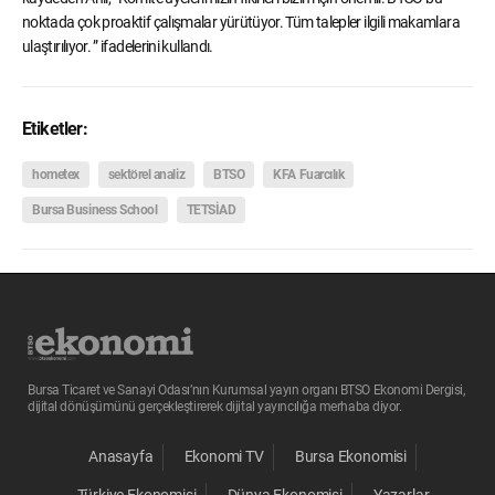
noktada çok proaktif çalışmalar yürütüyor. Tüm talepler ilgili makamlara
ulaştırılıyor. ” ifadelerini kullandı.
Etiketler:
hometex
sektörel analiz
BTSO
KFA Fuarcılık
Bursa Business School
TETSİAD
Bursa Ticaret ve Sanayi Odası’nın Kurumsal yayın organı BTSO Ekonomi Dergisi,
dijital dönüşümünü gerçekleştirerek dijital yayıncılığa merhaba diyor.
Anasayfa
Ekonomi TV
Bursa Ekonomisi