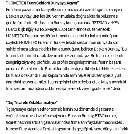
“HOMETEX Fuarı Sektörü Dünyaya Açıyor”
Fuarların pazarlama faaliyetlerinin olmazsa olmazı olduğunu söyleyen
Başkan Burkay, üretilen ürünlerin mutlaka doğru alıcılarla buluşması
gerektiğini ifade etti. İbrahim Burkay konuşmasında TETSİAD ve KFA
Fuarcılık işbirliğiyle 21-25 Mayıs 2024 tarihlerinde düzenlenecek
HOMETEX Fuarı’nın sektörün ihracatına önemli bir katkı sunduğunu
söyledi. HOMETEX Fuarı’nın Türk ev tekstili sektörünün dünyada söz
sahibi olması adına ciddi bir katkı sunduğunu belirten Başkan Burkay, “Bu
fuarın kalitesini artırarak devam etmek zorundayız. Bir fuarın en önemli
zenginliği ziyaretçi profilidir. Bu profilin zenginleştirilmesi, fuarın başarısı
adına en önemli çıktıdır. Bu noktada ihracatçı birliklerimizle birlikte herkes
bu fuara odaklandı. Fuar kapsamında alım heyetleri düzenliyoruz, yurt
dışındaki networkümüzü fuarın gelişimi için seferber ettik. Mayıs ayındaki
fuar sektörümüz adına ciddi mesajlar verecek ve yol gösterecek.” dedi.
“Dış Ticarete Odaklanmalıyız”
“İç piyasaya çalışan sektör temsilcilerinin bu dönemde dış ticarete
yoğunluk vermesi lazım” mesajı veren Başkan Burkay, BTSO'nun dış
ticaret hacmini artıran çalışmalarından firmaların faydalanmasını istedi.
Küresel Fuar Acentesi Projesi kapsamında geçtiğimiz sene dünyanın farklı