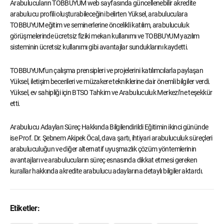
Arabulucuların TOBBUYUM web sayfasında güncellenebilir akredite
arabulucu profili oluşturabileceğini belirten Yüksel, arabuluculara
TOBBUYUM eğitim ve seminerlerine öncelikli katılım, arabuluculuk
görüşmelerinde ücretsiz fiziki mekan kullanımı ve TOBBUYUM yazılım
sisteminin ücretsiz kullanımı gibi avantajlar sunduklarını kaydetti.
TOBBUYUM’un çalışma prensipleri ve projelerini katılımcılarla paylaşan
Yüksel, iletişim becerileri ve müzakere tekniklerine dair önemli bilgiler verdi.
Yüksel, ev sahipliği için BTSO Tahkim ve Arabuluculuk Merkezi’ne teşekkür
etti.
Arabulucu Adayları Süreç Hakkında Bilgilendirildi Eğitimin ikinci gününde
ise Prof. Dr. Şebnem Akipek Öcal, dava şartı, ihtiyari arabuluculuk süreçleri
arabuluculuğun ve diğer alternatif uyuşmazlık çözüm yöntemlerinin
avantajları ve arabulucuların süreç esnasında dikkat etmesi gereken
kurallar hakkında akredite arabulucu adaylarına detaylı bilgiler aktardı.
Etiketler: