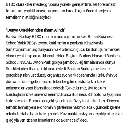
BTSO olarak her meslek grubuna yönelik genişletilmiş sektörel analiz
toplantıları yaptıklarını ve bu programlarda birçok önemli projenin
temellerinin atıldığını söyledi.
“Dünya Örneklerinden İlham Alındı”
Başkan Burkay, BTSO’nun referans eğitim merkezi Bursa Business
School’daki (BBS) vizyonu katılımcılarla paylaştı. Kirazlıyayla
Sanatoryumu’nu iş dünyasının aktörleri için güçlü bir dönüşüm merkezi
olarak yeniden planladıklarını belirten Başkan Burkay, Harvard Business
School, INSEAD, Wilton Park gibi yaşam boyu eğitim alanında dünya
örneklerinden ilham aldıklarını söyledi. Başkan Burkay, merkezde
gerçekleştirilen üst düzey organizasyonlar kapsamında Türkiye’nin ve
dünyanın önde gelen üniversiteleri ile eğitimde stratejik ortaklık
anlaşmaları yaptıklarını ifade ederek, “Şirketlerimiz, sivil toplum
kuruluşlarımız ve üniversitelerimiz, Bursa Business School’un altyapısını
kullanacaklar. Burada gerçekleşecek üst düzey toplantılarla iş dünyası
temsilcilerimiz yeni ekonominin şifrelerine hakim olacak, güncel bilgilerle
rekabete daha hazır hale gelecek. Kazandıkları vizyon ve sahip olacakları
iş ağıyla yeni ticaret fırsatlarına odaklanacak.” dedi.