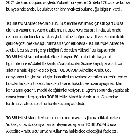
2021’de kurulduğunu söyledi. Yüksel, Türkiye’de 65 ildeki 120 oda ve borsa
bünyesinde arabuluculuk ve tahkim merkezi bulunduğu bilgisini verdi.
TOBBUYUM Akredite Arabulucu Sistemine Katılmak İçin Ön Şart Ulusal
alanda yaşanan uyuşmazlıkların, TOBBUYUM çatısı altında, alanında
uzman arabulucular vasıtasıyla tarafsız, bağımsız, adil ve ekonomik bir
şekilde çözüme kavuşturulmasına yönelik olarak TOBBUYUM Akredite
Arabulucu Sistemi geliştirildiğini ifade eden Yüksel, “Bu kapsamda
TOBBUYUM Arabuluculuk Akreditasyon Eğitimlerimizi başlattık.
Eğitimlerimize Adalet Bakanlığı Arabulucular Siciline kayıtlı, ‘arabulucu’
sıfatına haiz kişiler katılabiliyor. TOBBUYUM Akredite Arabulucu
adaylarına iletişim ve iletişim becerileri, müzakere ve müzakere yöntemleri,
borçlar hukuku, tüketici hukuku, ticaret hukuku ve ticari uyuşmazlıklar
konularını içeren 5 modülde eğitimler veriyoruz. Eğitim sonunda yapılacak
sınavı başarı ile geçenler TOBBUYUM Akredite Arabulucu Sistemine
katılma ve akredite olma hakkı kazanıyor.” dedi.
TOBBUYUM Akredite Arabulucu olmanın avantajlarına dikkati çeken
Yüksel, sınavı başarıyla tamamlayan adayların ‘TOBBUYUM Ulusal
Akredite Arabulucu’ unvanı kullanma hakkı elde edeceğini ifade etti.