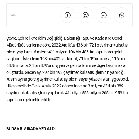
Paylaş
Çevre, Şehircilik ve İklim Değişikliği Bakanlığı Tapu ve Kadastro Genel
Müdürlüğü verilerine göre, 2022 Aralık'ta 436 bin 721 gayrimenkul satış
işlemi yapılarak, 6 milyar 411 milyon 106 bin 486 lira tapu harcı geliri
sağlandı. İşlemlerin 193 bin 402'sini konut, 71 bin 19'unu arsa, 116 bin
687'sini tarla, 24 bin 879'unu iş yeri ve geri kalanını ise diğer taşınmazlar
oluşturdu. Geçen ay, 292 bin 493 gayrimenkul satış işleminin yapıldığı
kasım ayına göre, gayrimenkul satış işlemi sayısı yüzde 49 artış gösterdi.
Ülke genelinde Ocak-Aralık 2022 döneminde ise 3 milyon 434 bin 389
gayrimenkul satış işlemi yapılarak, 41 milyar 555 milyon 205 bin 953 lira
tapu harcı geliri elde edildi.
BURSA 5. SIRADA YER ALDI