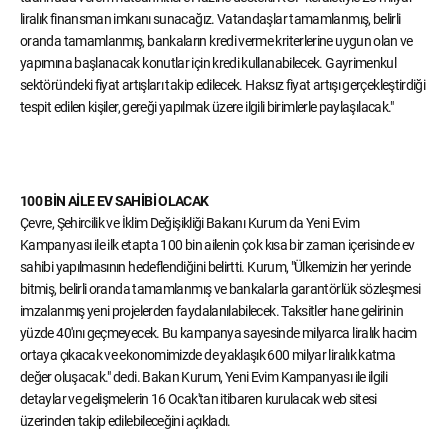
liralık finansman imkanı sunacağız. Vatandaşlar tamamlanmış, belirli
oranda tamamlanmış, bankaların kredi verme kriterlerine uygun olan ve
yapımına başlanacak konutlar için kredi kullanabilecek. Gayrimenkul
sektöründeki fiyat artışları takip edilecek. Haksız fiyat artışı gerçekleştirdiği
tespit edilen kişiler, gereği yapılmak üzere ilgili birimlerle paylaşılacak."
100 BİN AİLE EV SAHİBİ OLACAK
Çevre, Şehircilik ve İklim Değişikliği Bakanı Kurum da Yeni Evim
Kampanyası ile ilk etapta 100 bin ailenin çok kısa bir zaman içerisinde ev
sahibi yapılmasının hedeflendiğini belirtti. Kurum, "Ülkemizin her yerinde
bitmiş, belirli oranda tamamlanmış ve bankalarla garantörlük sözleşmesi
imzalanmış yeni projelerden faydalanılabilecek. Taksitler hane gelirinin
yüzde 40'ını geçmeyecek. Bu kampanya sayesinde milyarca liralık hacim
ortaya çıkacak ve ekonomimizde de yaklaşık 600 milyar liralık katma
değer oluşacak." dedi. Bakan Kurum, Yeni Evim Kampanyası ile ilgili
detaylar ve gelişmelerin 16 Ocak'tan itibaren kurulacak web sitesi
üzerinden takip edilebileceğini açıkladı.