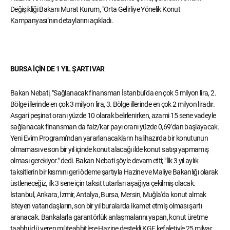
Değişikliği Bakanı Murat Kurum, "Orta Gelirliye Yönelik Konut
Kampanyası"nın detaylarını açıkladı.
BURSA İÇİN DE 1 YIL ŞARTI VAR
Bakan Nebati, "Sağlanacak finansman İstanbul'da en çok 5 milyon lira, 2.
Bölge illerinde en çok 3 milyon lira, 3. Bölge illerinde en çok 2 milyon liradır.
Asgari peşinat oranı yüzde 10 olarak belirlenirken, azami 15 sene vadeyle
sağlanacak finansman da faiz/kar payı oranı yüzde 0,69’dan başlayacak.
Yeni Evim Programı'ndan yararlanacakların halihazırda bir konutunun
olmaması ve son bir yıl içinde konut alacağı ilde konut satışı yapmamış
olması gerekiyor." dedi. Bakan Nebati şöyle devam etti; "İlk 3 yıl aylık
taksitlerin bir kısmını geri ödeme şartıyla Hazine ve Maliye Bakanlığı olarak
üstleneceğiz, ilk 3 sene için taksit tutarları aşağıya çekilmiş olacak.
İstanbul, Ankara, İzmir, Antalya, Bursa, Mersin, Muğla'da konut almak
isteyen vatandaşların, son bir yıl buralarda ikamet etmiş olması şartı
aranacak. Bankalarla garantörlük anlaşmalarını yapan, konut üretme
taahhüdü veren müteahhitlere Hazine destekli KGF kefaletiyle 25 milyar