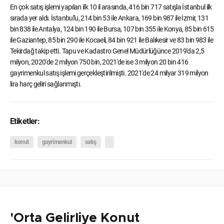
En çok satış işlemi yapılan ilk 10 il arasında, 416 bin 717 satışla İstanbul ilk
sırada yer aldı. İstanbul'u, 214 bin 53 ile Ankara, 169 bin 987 ile İzmir, 131
bin 838 ile Antalya, 124 bin 190 ile Bursa, 107 bin 355 ile Konya, 85 bin 615
ile Gaziantep, 85 bin 290 ile Kocaeli, 84 bin 921 ile Balıkesir ve 83 bin 983 ile
Tekirdağ takip etti. Tapu ve Kadastro Genel Müdürlüğünce 2019'da 2,5
milyon, 2020'de 2 milyon 750 bin, 2021'de ise 3 milyon 20 bin 416
gayrimenkul satış işlemi gerçekleştirilmişti. 2021'de 24 milyar 319 milyon
lira harç geliri sağlanmıştı.
Etiketler:
konut
gayrimenkul
satış
'Orta Gelirliye Konut