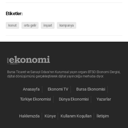
Etiketler:
konut
orta gelir
inşaat
kampanya
Bursa Ticaret ve Sanayi Odası’nın Kurumsal yayın organı BTSO Ekonomi Dergisi,
dijital dönüşümünü gerçekleştirerek dijital yayıncılığa merhaba diyor.
Anasayfa
Ekonomi TV
Bursa Ekonomisi
Türkiye Ekonomisi
Dünya Ekonomisi
Yazarlar
Hakkımızda
Künye
Kullanım Koşulları
İletişim