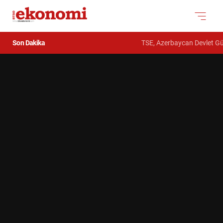
Son Dakika
TSE, Azerbaycan Devlet Gümrük