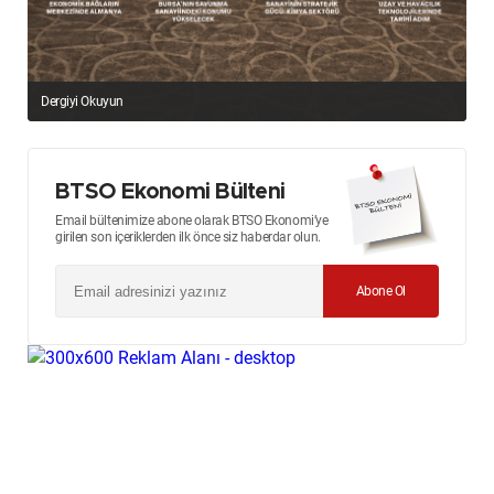
Dergiyi Okuyun
BTSO Ekonomi Bülteni
Email bültenimize abone olarak BTSO Ekonomi’ye
girilen son içeriklerden ilk önce siz haberdar olun.
Abone Ol