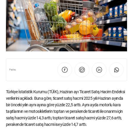
Paylaş
Türkiye İstatistik Kurumu (TÜİK), Haziran ayı Ticaret Satış Hacim Endeksi
verilerini açıkladı. Buna göre, ticaret satış hacmi 2025 yılı Haziran ayında
bir önceki yılın aynı ayına göre yüzde 22,5 arttı. Aynı ayda motorlu kara
taşıtlarının ve motosikletlerin toptan ve perakende ticareti ile onarımı için
satış hacmi yüzde 14,3 arttı, toptan ticaret satış hacmi yüzde 27,6 arttı,
perakende ticaret satış hacmi ise yüzde 14,7 arttı.