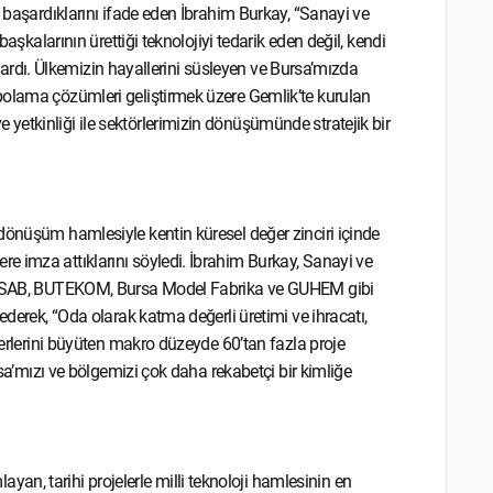
i başardıklarını ifade eden İbrahim Burkay, “Sanayi ve
başkalarının ürettiği teknolojiyi tedarik eden değil, kendi
çıkardı. Ülkemizin hayallerini süsleyen ve Bursa’mızda
polama çözümleri geliştirmek üzere Gemlik’te kurulan
etkinliği ile sektörlerimizin dönüşümünde stratejik bir
dönüşüm hamlesiyle kentin küresel değer zinciri içinde
e imza attıklarını söyledi. İbrahim Burkay, Sanayi ve
EKNOSAB, BUTEKOM, Bursa Model Fabrika ve GUHEM gibi
ederek, “Oda olarak katma değerli üretimi ve ihracatı,
ğerlerini büyüten makro düzeyde 60’tan fazla proje
rsa’mızı ve bölgemizi çok daha rekabetçi bir kimliğe
, tarihi projelerle milli teknoloji hamlesinin en