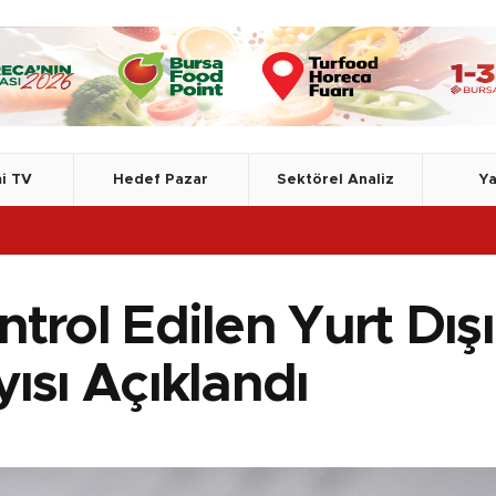
i TV
Hedef Pazar
Sektörel Analiz
Ya
TSE, A
ntrol Edilen Yurt Dı
ısı Açıklandı