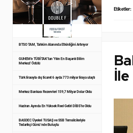
Etiketler:
BTSO TAM, Tahkim Alanında Etkinliğini Artırıyor
Ba
GUHEM’e TÜBİTAK’tan 'Yılın En Başarılı Bilim
Merkezi' Ödülü
İle
Türk lirasıyla dış ticaret 6 ayda 773 milyar liraya ulaştı
Merkez Bankası Rezervleri 159,7 Milyar Dolar Oldu
Haziran Ayında En Yüksek Reel Getiri DİBS’te Oldu
BASDEC Üyeleri TUSAŞ ve SSB Temsilcileriyle
Tedarikçi Günü’nde Buluştu