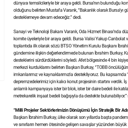
dünyası temsilcileriyle bir araya geldi. Bursa’nın bulunduğu ko
olduğunu belirten Mustafa Varank, “Bakanlık olarak Bursa’yı gü
desteklemeye devam edeceğiz.” dedi.
Sanayi ve Teknoloji Bakanı Varank, Oda Hizmet Binası’nda dü
komite üyeleriyle bir araya geldi. Bursa Valisi Yakup Canbolat 
toplantıda ilk olarak sözü BTSO Yönetim Kurulu Başkanı İbrahim
gündemine ilişkin değerlendirmede bulunan İbrahim Burkay, 
desteklerini sürdürdüklerini söyledi. Afet bölgesinde 4 bin kiş
merkezi kurduklarını belirten Başkan Burkay, “TOBB öncülüğün
imkanlarımız ve kaynaklarımızla destekliyoruz. Bu kapsamda ‘
depremzedelerimiz için kalıcı konut projesinin startını verdik. 
anlamlı kampanyaya ister bir blok, ister bir daire bedeli ile katı
metrekarelik inşaat bedeli bağışıyla da destekte bulunabiliyor.”
“Milli Projeler Sektörlerimizin Dönüşümü İçin Stratejik Bir Ad
Başkan İbrahim Burkay, ülke olarak son yıllarda başta pandemi, k
ve sınırların hemen ötesinde gelişen savaşlar yüzünden büyük zo