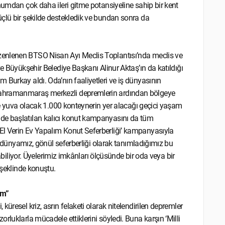
numdan çok daha ileri gitme potansiyeline sahip bir kent
çlü bir şekilde destekledik ve bundan sonra da
zenlenen BTSO Nisan Ayı Meclis Toplantısı’nda meclis ve
ve Büyükşehir Belediye Başkanı Alinur Aktaş’ın da katıldığı
 Burkay aldı. Oda’nın faaliyetleri ve iş dünyasının
Kahramanmaraş merkezli depremlerin ardından bölgeye
iye yuva olacak 1.000 konteynerin yer alacağı geçici yaşam
de başlatılan kalıcı konut kampanyasını da tüm
El Verin Ev Yapalım Konut Seferberliği’ kampanyasıyla
İş dünyamız, gönül seferberliği olarak tanımladığımız bu
labiliyor. Üyelerimiz imkânları ölçüsünde bir oda veya bir
 şeklinde konuştu.
ım”
üresel kriz, asrın felaketi olarak nitelendirilen depremler
rluklarla mücadele ettiklerini söyledi. Buna karşın ‘Milli