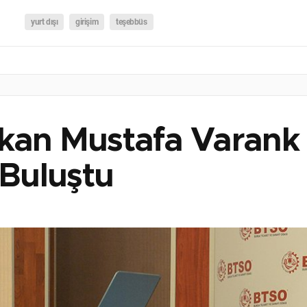
yurt dışı
girişim
teşebbüs
kan Mustafa Varank 
 Buluştu