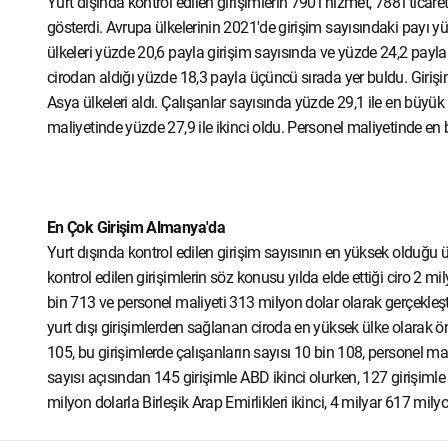
Yurt dışında kontrol edilen girişimlerin 790'ı hizmet, 788'i ticare
gösterdi. Avrupa ülkelerinin 2021'de girişim sayısındaki payı y
ülkeleri yüzde 20,6 payla girişim sayısında ve yüzde 24,2 payla c
cirodan aldığı yüzde 18,3 payla üçüncü sırada yer buldu. Giriş
Asya ülkeleri aldı. Çalışanlar sayısında yüzde 29,1 ile en büyük
maliyetinde yüzde 27,9 ile ikinci oldu. Personel maliyetinde en b
En Çok Girişim Almanya'da
Yurt dışında kontrol edilen girişim sayısının en yüksek olduğ
kontrol edilen girişimlerin söz konusu yılda elde ettiği ciro 2 m
bin 713 ve personel maliyeti 313 milyon dolar olarak gerçekleşti.
yurt dışı girişimlerden sağlanan ciroda en yüksek ülke olarak öne ç
105, bu girişimlerde çalışanların sayısı 10 bin 108, personel mal
sayısı açısından 145 girişimle ABD ikinci olurken, 127 girişiml
milyon dolarla Birleşik Arap Emirlikleri ikinci, 4 milyar 617 mi