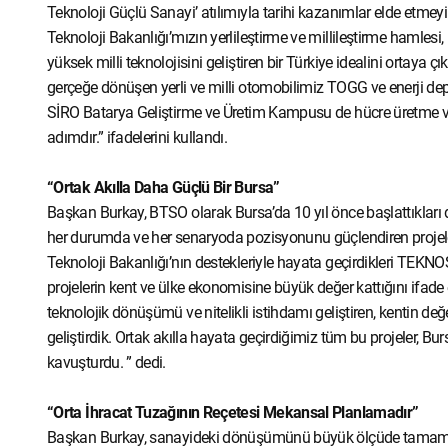
Teknoloji Güçlü Sanayi’ atılımıyla tarihi kazanımlar elde etmey
Teknoloji Bakanlığı’mızın yerlileştirme ve millileştirme hamlesi, 
yüksek milli teknolojisini geliştiren bir Türkiye idealini ortaya 
gerçeğe dönüşen yerli ve milli otomobilimiz TOGG ve enerji de
SİRO Batarya Geliştirme ve Üretim Kampusu de hücre üretme ve y
adımdır.” ifadelerini kullandı.
“Ortak Akılla Daha Güçlü Bir Bursa”
Başkan Burkay, BTSO olarak Bursa’da 10 yıl önce başlattıkları 
her durumda ve her senaryoda pozisyonunu güçlendiren projeler
Teknoloji Bakanlığı’nın destekleriyle hayata geçirdikleri T
projelerin kent ve ülke ekonomisine büyük değer kattığını ifade 
teknolojik dönüşümü ve nitelikli istihdamı geliştiren, kentin de
geliştirdik. Ortak akılla hayata geçirdiğimiz tüm bu projeler, Bu
kavuşturdu. ” dedi.
“Orta İhracat Tuzağının Reçetesi Mekansal Planlamadır”
Başkan Burkay, sanayideki dönüşümünü büyük ölçüde tamamlayan