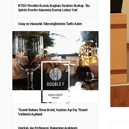
BTSO Yönetim Kurulu Başkanı İbrahim Burkay: ‘Bu
Şehrin Konfor Alanında Durma Lüksü Yok’
Uzay ve Havacılık Teknolojilerinde Tarihi Adım
Ticaret Bakanı Ömer Bolat, Haziran Ayı Dış Ticaret
Verilerini Açıkladı
Haziran Ayı Enflasyon Rakamları Açıklandı