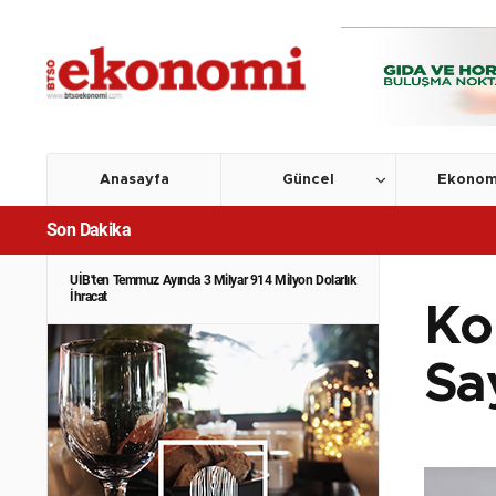
Anasayfa
Güncel
Ekonom
Son Dakika
UİB'ten Temmuz Ayında 3 Milyar 914 Milyon Dolarlık
İhracat
Ko
Say