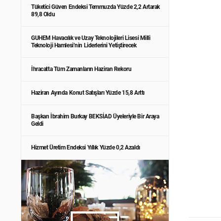
Tüketici Güven Endeksi Temmuzda Yüzde 2,2 Artarak
89,8 Oldu
GUHEM Havacılık ve Uzay Teknolojileri Lisesi Milli
Teknoloji Hamlesi’nin Liderlerini Yetiştirecek
İhracatta Tüm Zamanların Haziran Rekoru
Haziran Ayında Konut Satışları Yüzde 15,8 Arttı
Başkan İbrahim Burkay BEKSİAD Üyeleriyle Bir Araya
Geldi
Hizmet Üretim Endeksi Yıllık Yüzde 0,2 Azaldı