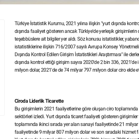
Türkiye İstatistik Kurumu, 2021 yılına ilişkin "yurt dışında kontrol
dışında faaliyet gösteren ancak Türkiye'de yerleşik girişimleri
teşebbüslere ait bilgiler yer aldı. Söz konusu istatistikler, yabancı
istatistiklerine ilişkin 716/2007 sayılı Avrupa Konsey Yönetme
Dışında Kontrol Edilen Girişim İstatistikleri Araştırması" ile derl
dışında kontrol ettiği girişim sayısı 2020'de 2 bin 336, 2021'de
milyon dolar, 2021'de de 74 milyar 797 milyon dolar ciro elde et
Ciroda Liderlik Ticarette
Bu girişimlerin 2021 faaliyetlerine göre oluşan ciro toplamında i
sektörleri izledi. Yurt dışında ticaret faaliyeti gösteren girişim
toplamında ikinci sırada yer alan sanayi faaliyetinde 21 milya
faaliyetinde 9 milyar 807 milyon dolar ve son sıradaki hizmet fa