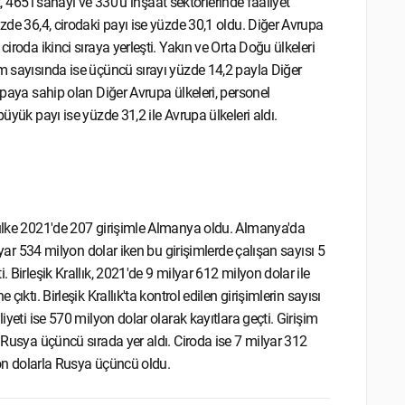
t, 465'i sanayi ve 330'u inşaat sektörlerinde faaliyet
üzde 36,4, cirodaki payı ise yüzde 30,1 oldu. Diğer Avrupa
iroda ikinci sıraya yerleşti. Yakın ve Orta Doğu ülkeleri
im sayısında ise üçüncü sırayı yüzde 14,2 payla Diğer
 paya sahip olan Diğer Avrupa ülkeleri, personel
üyük payı ise yüzde 31,2 ile Avrupa ülkeleri aldı.
u ülke 2021'de 207 girişimle Almanya oldu. Almanya'da
ilyar 534 milyon dolar iken bu girişimlerde çalışan sayısı 5
 Birleşik Krallık, 2021'de 9 milyar 612 milyon dolar ile
ıktı. Birleşik Krallık'ta kontrol edilen girişimlerin sayısı
iyeti ise 570 milyon dolar olarak kayıtlara geçti. Girişim
e Rusya üçüncü sırada yer aldı. Ciroda ise 7 milyar 312
lyon dolarla Rusya üçüncü oldu.