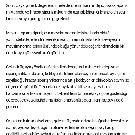
Son üç aya yönelik değerlendirmelerde, üretim hacminde, iç piyasa sipariş
miktarında ve ihracat sipariş miktarında azalış bildirenler lehine olan seyrin
bir önceki aya göre güçlendiği gözlendi.
Mevcut toplam siparişlerin mevsim normallerinin altında olduğu
yönündeki değerlendirmeler ile mevcut mamul mal stokları seviyesinin
mevsim normallerinin üstünde olduğu yönündeki değerlendirmelerin bir
önceki aya göre zayıfladığı görüldü.
Gelecek üç aya yönelik değerlendirmelerde, üretim hacmi ve iç piyasa
sipariş miktarında artış bekleyenler lehine olan seyrin bir önceki aya göre
zayıfladığı, ihracat sipariş miktarında artış bekleyenler lehine olan seyrin ise
güçlendiği görüldü. Gelecek on iki aydaki sabit sermaye yatırım
harcamasına ilişkin artış yönlü beklentilerin bir önceki aya göre güçlendiği,
gelecek üç aydaki istihdama ilişkin artış yönlü beklentilerin ise zayıfladığı
gözlendi.
Ortalama birim maliyetlerde, gelecek üç ayda artış olacağını bekleyenler ile
son üç ayda artış olduğunu bildirenler lehine olan seyrin zayıfladığı
görüldü. Gelecek üç aydaki satış fiyatına ilişkin artış yönlü beklentilerin ise