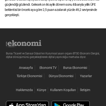
güçlendiği gözlendi. Gelecek on iki aylık dönem sonu itibarıyla yıllık ÜFE
beklentisi bir önceki aya göre 2,5 puan azalarak yüzde 49,2 seviyesinde
gerçekleşti.
Bursa Ticaret ve Sanayi Odası’nın Kurumsal yayın organı BTSO Ekonomi Dergisi,
dijital dönüşümünü gerçekleştirerek dijital yayıncılığa merhaba diyor.
Anasayfa
Ekonomi TV
Bursa Ekonomisi
Türkiye Ekonomisi
Dünya Ekonomisi
Yazarlar
Hakkımızda
Künye
Kullanım Koşulları
İletişim