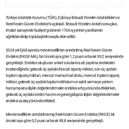
Türkiye İstatistik Kurumu (TÜİK), Eylül ayı İktisadi Yönelim İstatistikleri ve
Reel Kesim Güven Endeksi’ni açıkladı. İktisadi Yönelim Anketi sonuçları,
imalat sanayinde faaliyet gösteren 1766 iş yerinin yanıtlarının
ağırlıklandırılıp toplulaştırılmasıyla elde edildi.
2024 yılı Eylül ayında mevsimsellikten arındırılmış Reel Kesim Güven
Endeksi (RKGE-MA), bir önceki aya göre 1,2 puan artarak 99,2 seviyesinde
gerçekleşti. Endeksi oluşturan anket sorularına ait yayılma endeksleri
incelendiğinde, gelecek üç aydaki ihracat sipariş miktarı, son üç aydaki
toplam sipariş miktarı, mevcut mamul mal stoku, mevcut toplam sipariş
miktarı, gelecek üç aydaki toplam istihdam ve sabit sermaye yatırım
harcamasına ilişkin değerlendirmeler endeksi artış yönünde etkilerken,
gelecek üç aydaki üretim hacmi ve genel gidişata ilişkin değerlendirmeler
endeksi azalış yönünde etkiledi.
Mevsimsellikten arındırılmamış Reel Kesim Güven Endeksi (RKGE) bir
önceki aya göre 0,3 puan artarak 98,8 seviyesinde gerçekleşti.