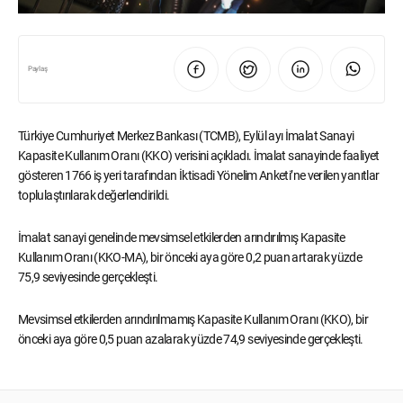
Paylaş
Türkiye Cumhuriyet Merkez Bankası (TCMB), Eylül ayı İmalat Sanayi
Kapasite Kullanım Oranı (KKO) verisini açıkladı. İmalat sanayinde faaliyet
gösteren 1766 iş yeri tarafından İktisadi Yönelim Anketi’ne verilen yanıtlar
toplulaştırılarak değerlendirildi.
İmalat sanayi genelinde mevsimsel etkilerden arındırılmış Kapasite
Kullanım Oranı (KKO-MA), bir önceki aya göre 0,2 puan artarak yüzde
75,9 seviyesinde gerçekleşti.
Mevsimsel etkilerden arındırılmamış Kapasite Kullanım Oranı (KKO), bir
önceki aya göre 0,5 puan azalarak yüzde 74,9 seviyesinde gerçekleşti.