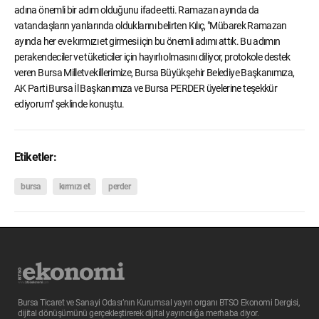
adına önemli bir adım olduğunu ifade etti. Ramazan ayında da
vatandaşların yanlarında olduklarını belirten Kılıç, "Mübarek Ramazan
ayında her eve kırmızı et girmesi için bu önemli adımı attık. Bu adımın
perakendeciler ve tüketiciler için hayırlı olmasını diliyor, protokole destek
veren Bursa Milletvekillerimize, Bursa Büyükşehir Belediye Başkanımıza,
AK Parti Bursa İl Başkanımıza ve Bursa PERDER üyelerine teşekkür
ediyorum" şeklinde konuştu.
Etiketler:
bursa
kırmızı et
perder
Bursa Ticaret ve Sanayi Odası’nın Kurumsal yayın organı BTSO Ekonomi Dergisi,
dijital dönüşümünü gerçekleştirerek dijital yayıncılığa merhaba diyor.