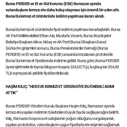
Bursa PERDER ve Et ve Süt Kurumu (ESK) Ramazan ayında
vatandaşların kırmızı ete daha kolay ulaşması için önemli bir adım attı.
Bursa’da kırmızı et ürünlerinde indirim yapılması kararı alındı.
Bursa'da kırmızı et ürünlerinde fiyat indirimi yapılması kararlaştırıldı. Bursa
AK Parti Milletvekilleri Efkan Ala, Mustafa Varank, Bursa Büyükşehir
Belediye Başkanı Alinur Aktaş ve AK Parti Bursa İl Başkanı Davut
Gürkan’ın girişimleri sonucu, Bursa Perakendeciler Derneği (Bursa
PERDER) ve Et ve Süt Kurumu (ESK) arasında imzalanan protokol ile
Bursa’da kırmızı et fiyatlarında indirime gidildi. Buna göre, Bursa PERDER
üyesi işletmelerde kıyma kilogram başına 324,00 TL'yi, kuşbaşı ise 354,00
TL'yi aşmayacak şekilde fiyatlandırılacak.
HAŞİM KILIÇ: “HER EVE KIRMIZI ET GİRSİN DİYE BU ÖNEMLİ ADIMI
ATTIK”
Bursa PERDER Yönetim Kurulu Başkanı Haşim Kılıç, Ramazan ayında
kırmızı ete yapılan indirimin tüketicilere büyük fayda sağlayacağını belirtti.
Kılıç, Ramazan boyunca et satışlarının yoğun olduğunu vurgulayarak,
yapılan protokolün, vatandaşların uygun fiyatlarla ete erişimini sağlamak