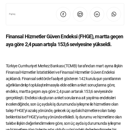
Paylaş
Finansal Hizmetler Güven Endeksi (FHGE), martta geçen
aya göre 2,4 puan artışla 153,6 seviyesine yükseldi.
Türkiye Cumhuriyet Merkez Bankası (TCMB) tarafından mart ayına ilişkin
Finansal Hizmetler İstatistikleri ve Finansal Hizmetler Güven Endeksi
açıklandı. Finansal sektörde faaliyet gösteren 142 kuruluşun yanıtlarının
ağırlıklandırılıp toplulaştırılmasıyla elde edilen anket sonuçlarına göre,
endeks, martta geçen aya göre 2,4 puan artarak 153,6 seviyesinde
gerçekleşti. Endeksi oluşturan anket sorularına ait yayılma endeksleri
incelendiğinde, son üç aydaki iş durumunda iyileşme ile hizmetlere olan
talep FHGE'yi azalış yönünde, gelecek üç aydaki hizmetlere olan talep
beklentisi ise FHGE'yi artış yönünde etkiledi. İş durumu ve hizmetlere olan
talebe ilişkin değerlendirmelere göre, son üç ayda iş durumunda iyileşme
ve hizmetlere olan talepte artış olduğu yönündeki değerlendirmeler bir