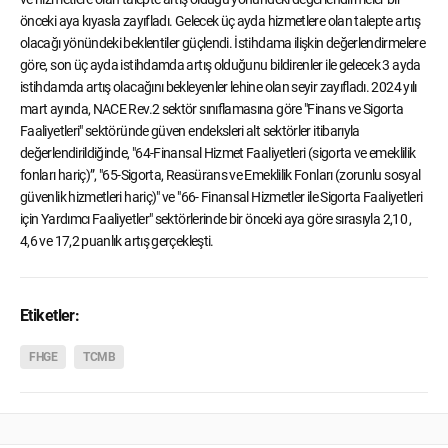
önceki aya kıyasla zayıfladı. Gelecek üç ayda hizmetlere olan talepte artış
olacağı yönündeki beklentiler güçlendi. İstihdama ilişkin değerlendirmelere
göre, son üç ayda istihdamda artış olduğunu bildirenler ile gelecek 3 ayda
istihdamda artış olacağını bekleyenler lehine olan seyir zayıfladı. 2024 yılı
mart ayında, NACE Rev.2 sektör sınıflamasına göre "Finans ve Sigorta
Faaliyetleri" sektöründe güven endeksleri alt sektörler itibarıyla
değerlendirildiğinde, "64-Finansal Hizmet Faaliyetleri (sigorta ve emeklilik
fonları hariç)”, "65-Sigorta, Reasürans ve Emeklilik Fonları (zorunlu sosyal
güvenlik hizmetleri hariç)" ve "66- Finansal Hizmetler ile Sigorta Faaliyetleri
için Yardımcı Faaliyetler" sektörlerinde bir önceki aya göre sırasıyla 2,10 ,
4,6 ve 17,2 puanlık artış gerçekleşti.
Etiketler:
FHGE
TCMB