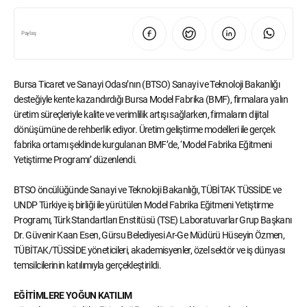
Paylaş
Bursa Ticaret ve Sanayi Odası’nın (BTSO) Sanayi ve Teknoloji Bakanlığı
desteğiyle kente kazandırdığı Bursa Model Fabrika (BMF), firmalara yalın
üretim süreçleriyle kalite ve verimlilik artışı sağlarken, firmaların dijital
dönüşümüne de rehberlik ediyor. Üretim geliştirme modelleri ile gerçek
fabrika ortamı şeklinde kurgulanan BMF’de, ‘Model Fabrika Eğitmeni
Yetiştirme Programı’ düzenlendi.
BTSO öncülüğünde Sanayi ve Teknoloji Bakanlığı, TÜBİTAK TÜSSİDE ve
UNDP Türkiye iş birliği ile yürütülen Model Fabrika Eğitmeni Yetiştirme
Programı, Türk Standartları Enstitüsü (TSE) Laboratuvarlar Grup Başkanı
Dr. Güvenir Kaan Esen, Gürsu Belediyesi Ar-Ge Müdürü Hüseyin Özmen,
TÜBİTAK/TÜSSİDE yöneticileri, akademisyenler, özel sektör ve iş dünyası
temsilcilerinin katılımıyla gerçekleştirildi.
EĞİTİMLERE YOĞUN KATILIM