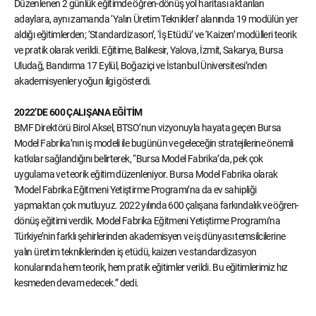
Düzenlenen 2 günlük eğitimde öğren-dönüş yol haritası aktarılan
adaylara, aynı zamanda ‘Yalın Üretim Teknikleri’ alanında 19 modülün yer
aldığı eğitimlerden; ‘Standardizason’, ‘İş Etüdü’ ve ‘Kaizen’ modülleri teorik
ve pratik olarak verildi. Eğitime, Balıkesir, Yalova, İzmit, Sakarya, Bursa
Uludağ, Bandırma 17 Eylül, Boğaziçi ve İstanbul Üniversitesi’nden
akademisyenler yoğun ilgi gösterdi.
2022’DE 600 ÇALIŞANA EĞİTİM
BMF Direktörü Birol Aksel, BTSO’nun vizyonuyla hayata geçen Bursa
Model Fabrika’nın iş modeli ile bugünün ve geleceğin stratejilerine önemli
katkılar sağlandığını belirterek, “Bursa Model Fabrika’da, pek çok
uygulama ve teorik eğitim düzenleniyor. Bursa Model Fabrika olarak
‘Model Fabrika Eğitmeni Yetiştirme Programı’na da ev sahipliği
yapmaktan çok mutluyuz. 2022 yılında 600 çalışana farkındalık ve öğren-
dönüş eğitimi verdik. Model Fabrika Eğitmeni Yetiştirme Programı’na
Türkiye’nin farklı şehirlerinden akademisyen ve iş dünyası temsilcilerine
yalın üretim tekniklerinden iş etüdü, kaizen ve standardizasyon
konularında hem teorik, hem pratik eğitimler verildi. Bu eğitimlerimiz hız
kesmeden devam edecek.” dedi.