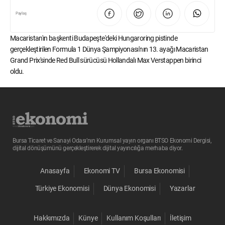
Paylaş
Macaristan'ın başkenti Budapeşte'deki Hungaroring pistinde
gerçekleştirilen Formula 1 Dünya Şampiyonası'nın 13. ayağı Macaristan
Grand Prix'sinde Red Bull sürücüsü Hollandalı Max Verstappen birinci
oldu.
Bursa Ticaret ve Sanayi Odası’nın Kurumsal yayın organı BTSO Ekonomi Dergisi,
dijital dönüşümünü gerçekleştirerek dijital yayıncılığa merhaba diyor.
Anasayfa
Ekonomi TV
Bursa Ekonomisi
Türkiye Ekonomisi
Dünya Ekonomisi
Yazarlar
Hakkımızda
Künye
Kullanım Koşulları
İletişim