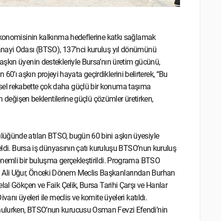
 ekonomisinin kalkınma hedeflerine katkı sağlamak
anayi Odası (BTSO), 137’nci kuruluş yıl dönümünü
aşkın üyenin destekleriyle Bursa’nın üretim gücünü,
an 60’ı aşkın projeyi hayata geçirdiklerini belirterek, “Bu
el rekabette çok daha güçlü bir konuma taşıma
in değişen beklentilerine güçlü çözümler üretirken,
lüğünde atılan BTSO, bugün 60 bini aşkın üyesiyle
geldi. Bursa iş dünyasının çatı kuruluşu BTSO’nun kuruluş
önemli bir buluşma gerçekleştirildi. Programa BTSO
 Ali Uğur, Önceki Dönem Meclis Başkanlarından Burhan
lal Gökçen ve Faik Çelik, Bursa Tarihi Çarşı ve Hanlar
anı üyeleri ile meclis ve komite üyeleri katıldı.
nulurken, BTSO’nun kurucusu Osman Fevzi Efendi’nin