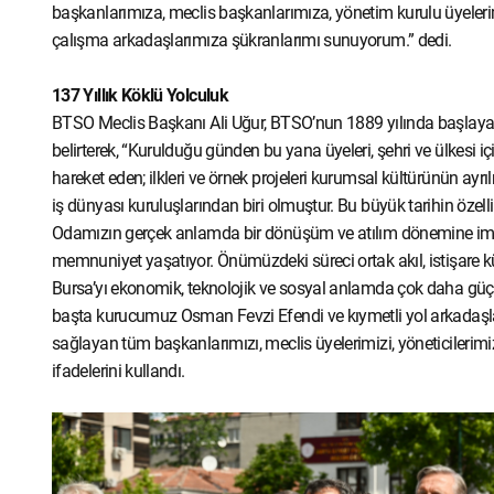
başkanlarımıza, meclis başkanlarımıza, yönetim kurulu üyelerim
çalışma arkadaşlarımıza şükranlarımı sunuyorum.” dedi.
137 Yıllık Köklü Yolculuk
BTSO Meclis Başkanı Ali Uğur, BTSO’nun 1889 yılında başlayan
belirterek, “Kurulduğu günden bu yana üyeleri, şehri ve ülkesi i
hareket eden; ilkleri ve örnek projeleri kurumsal kültürünün ayr
iş dünyası kuruluşlarından biri olmuştur. Bu büyük tarihin özell
Odamızın gerçek anlamda bir dönüşüm ve atılım dönemine imza 
memnuniyet yaşatıyor. Önümüzdeki süreci ortak akıl, istişare kült
Bursa’yı ekonomik, teknolojik ve sosyal anlamda çok daha güçl
başta kurucumuz Osman Fevzi Efendi ve kıymetli yol arkadaşl
sağlayan tüm başkanlarımızı, meclis üyelerimizi, yöneticilerimi
ifadelerini kullandı.