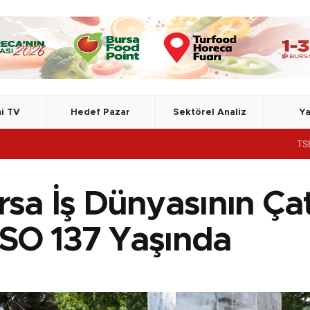
i TV
Hedef Pazar
Sektörel Analiz
Ya
TSE, Azerbaycan D
rsa İş Dünyasının Ça
SO 137 Yaşında