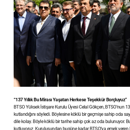
“137 Yıllık Bu Mirası Yaşatan Herkese Teşekkür Borçluyuz”
BTSO Yüksek İstişare Kurulu Üyesi Celal Gökçen, BTSO’nun 137
kutlandığını söyledi. Böylesine köklü bir geçmişe sahip oda sa
dile kolay. Böyle köklü bir tarihe sahip çok az oda bulunuyor.
kutluyoruz. Kuruluşundan bugüne kadar BTSO’ya emek veren her