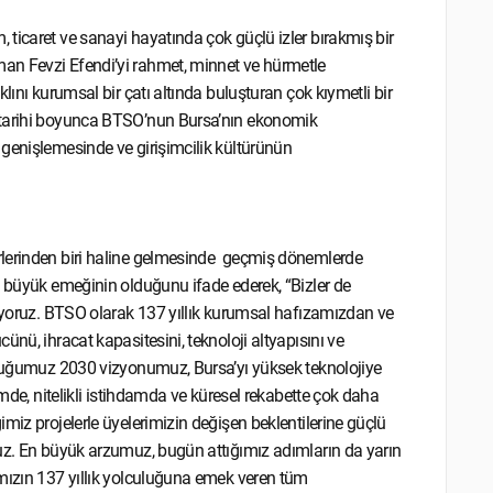
ticaret ve sanayi hayatında çok güçlü izler bırakmış bir
an Fevzi Efendi’yi rahmet, minnet ve hürmetle
lını kurumsal bir çatı altında buluşturan çok kıymetli bir
k tarihi boyunca BTSO’nun Bursa’nın ekonomik
genişlemesinde ve girişimcilik kültürünün
rlerinden biri haline gelmesinde geçmiş dönemlerde
n büyük emeğinin olduğunu ifade ederek, “Bizler de
şıyoruz. BTSO olarak 137 yıllık kurumsal hafızamızdan ve
nü, ihracat kapasitesini, teknoloji altyapısını ve
oyduğumuz 2030 vizyonumuz, Bursa’yı yüksek teknolojiye
ümde, nitelikli istihdamda ve küresel rekabette çok daha
miz projelerle üyelerimizin değişen beklentilerine güçlü
ruz. En büyük arzumuz, bugün attığımız adımların da yarın
amızın 137 yıllık yolculuğuna emek veren tüm