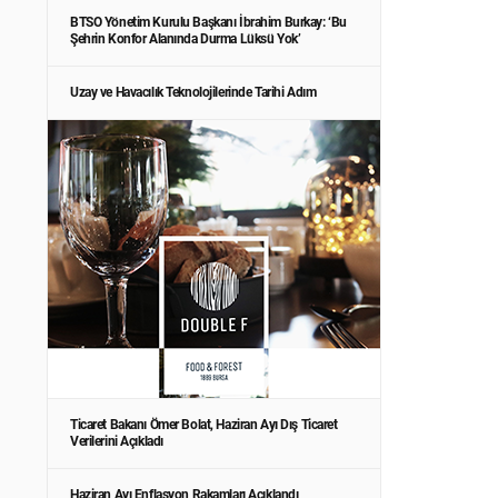
BTSO Yönetim Kurulu Başkanı İbrahim Burkay: ‘Bu
Şehrin Konfor Alanında Durma Lüksü Yok’
Uzay ve Havacılık Teknolojilerinde Tarihi Adım
Ticaret Bakanı Ömer Bolat, Haziran Ayı Dış Ticaret
Verilerini Açıkladı
Haziran Ayı Enflasyon Rakamları Açıklandı