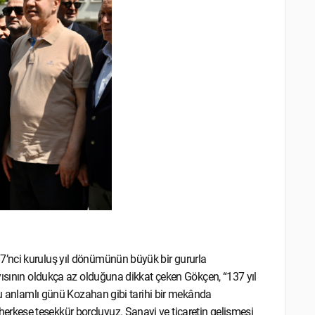
’nci kuruluş yıl dönümünün büyük bir gururla
yısının oldukça az olduğuna dikkat çeken Gökçen, “137 yıl
 Bu anlamlı günü Kozahan gibi tarihi bir mekânda
kese teşekkür borçluyuz. Sanayi ve ticaretin gelişmesi