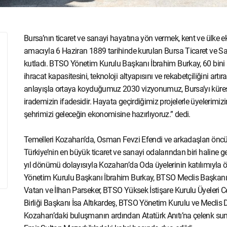
Bursa’nın ticaret ve sanayi hayatına yön vermek, kent ve ülke
amacıyla 6 Haziran 1889 tarihinde kurulan Bursa Ticaret ve S
kutladı. BTSO Yönetim Kurulu Başkanı İbrahim Burkay, 60 bini 
ihracat kapasitesini, teknoloji altyapısını ve rekabetçiliğini artır
anlayışla ortaya koyduğumuz 2030 vizyonumuz, Bursa’yı küres
irademizin ifadesidir. Hayata geçirdiğimiz projelerle üyelerimiz
şehrimizi geleceğin ekonomisine hazırlıyoruz.” dedi.
Temelleri Kozahan’da, Osman Fevzi Efendi ve arkadaşları öncü
Türkiye’nin en büyük ticaret ve sanayi odalarından biri haline 
yıl dönümü dolayısıyla Kozahan’da Oda üyelerinin katılımıyla 
Yönetim Kurulu Başkanı İbrahim Burkay, BTSO Meclis Başkanı
Vatan ve İlhan Parseker, BTSO Yüksek İstişare Kurulu Üyeleri Ce
Birliği Başkanı İsa Altıkardeş, BTSO Yönetim Kurulu ve Meclis Div
Kozahan’daki buluşmanın ardından Atatürk Anıtı’na çelenk su