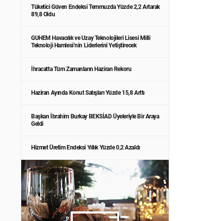
Tüketici Güven Endeksi Temmuzda Yüzde 2,2 Artarak
89,8 Oldu
GUHEM Havacılık ve Uzay Teknolojileri Lisesi Milli
Teknoloji Hamlesi’nin Liderlerini Yetiştirecek
İhracatta Tüm Zamanların Haziran Rekoru
Haziran Ayında Konut Satışları Yüzde 15,8 Arttı
Başkan İbrahim Burkay BEKSİAD Üyeleriyle Bir Araya
Geldi
Hizmet Üretim Endeksi Yıllık Yüzde 0,2 Azaldı