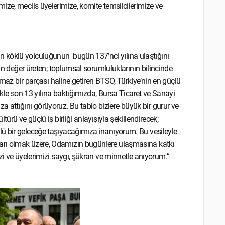
ize, meclis üyelerimize, komite temsilcilerimize ve
 köklü yolculuğunun bugün 137’nci yılına ulaştığını
çin değer üreten; toplumsal sorumluluklarının bilincinde
ılmaz bir parçası haline getiren BTSO, Türkiye’nin en güçlü
ikle son 13 yılına baktığımızda, Bursa Ticaret ve Sanayi
attığını görüyoruz. Bu tablo bizlere büyük bir gurur ve
ürü ve güçlü iş birliği anlayışıyla şekillendirecek;
ü bir geleceğe taşıyacağımıza inanıyorum. Bu vesileyle
arı olmak üzere, Odamızın bugünlere ulaşmasına katkı
zi ve üyelerimizi saygı, şükran ve minnetle anıyorum.”