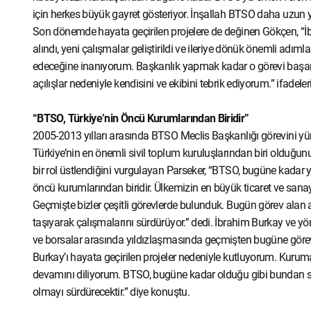
için herkes büyük gayret gösteriyor. İnşallah BTSO daha uzun 
Son dönemde hayata geçirilen projelere de değinen Gökçen, “İ
alındı, yeni çalışmalar geliştirildi ve ileriye dönük önemli adıml
edeceğine inanıyorum. Başkanlık yapmak kadar o görevi başarıy
açılışlar nedeniyle kendisini ve ekibini tebrik ediyorum.” ifadeler
“BTSO, Türkiye’nin Öncü Kurumlarından Biridir”
2005-2013 yılları arasında BTSO Meclis Başkanlığı görevini y
Türkiye’nin en önemli sivil toplum kuruluşlarından biri oldu
bir rol üstlendiğini vurgulayan Parseker, “BTSO, bugüne kadar 
öncü kurumlarından biridir. Ülkemizin en büyük ticaret ve sana
Geçmişte bizler çeşitli görevlerde bulunduk. Bugün görev alan 
taşıyarak çalışmalarını sürdürüyor.” dedi. İbrahim Burkay ve y
ve borsalar arasında yıldızlaşmasında geçmişten bugüne görev
Burkay’ı hayata geçirilen projeler nedeniyle kutluyorum. Kuruma
devamını diliyorum. BTSO, bugüne kadar olduğu gibi bundan so
olmayı sürdürecektir.” diye konuştu.