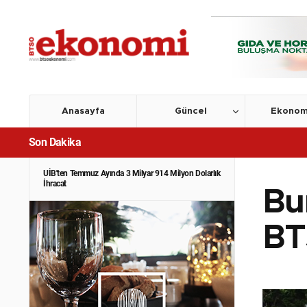
Anasayfa
Güncel
Ekonom
Son Dakika
UİB'ten Temmuz Ayında 3 Milyar 914 Milyon Dolarlık
İhracat
Bu
BT