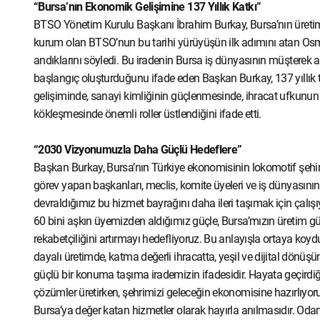
“Bursa’nın Ekonomik Gelişimine 137 Yıllık Katkı”
BTSO Yönetim Kurulu Başkanı İbrahim Burkay, Bursa’nın üretim, 
kurum olan BTSO’nun bu tarihi yürüyüşün ilk adımını atan Osm
andıklarını söyledi. Bu iradenin Bursa iş dünyasının müşterek ak
başlangıç oluşturduğunu ifade eden Başkan Burkay, 137 yıllı
gelişiminde, sanayi kimliğinin güçlenmesinde, ihracat ufkunun 
kökleşmesinde önemli roller üstlendiğini ifade etti.
“2030 Vizyonumuzla Daha Güçlü Hedeflere”
Başkan Burkay, Bursa’nın Türkiye ekonomisinin lokomotif şehi
görev yapan başkanları, meclis, komite üyeleri ve iş dünyasını
devraldığımız bu hizmet bayrağını daha ileri taşımak için çalı
60 bini aşkın üyemizden aldığımız güçle, Bursa’mızın üretim gücü
rekabetçiliğini artırmayı hedefliyoruz. Bu anlayışla ortaya k
dayalı üretimde, katma değerli ihracatta, yeşil ve dijital dönüş
güçlü bir konuma taşıma irademizin ifadesidir. Hayata geçirdiği
çözümler üretirken, şehrimizi geleceğin ekonomisine hazırlıyo
Bursa’ya değer katan hizmetler olarak hayırla anılmasıdır. Od