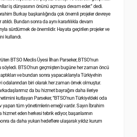
yıllar iş dünyasının önünü açmaya devam eder.” dedi.
brahim Burkay başkanlığında çok önemli projeler devreye
ar atıldı. Bundan sonra da aynı kararlılıkla devam
la sürdürmek de önemlidir. Hayata geçirilen projeler ve
ini kullandı.
ürüten BTSO Meclis Üyesi İlhan Parseker, BTSO’nun
ğunu söyledi. BTSO’nun geçmişten bugüne her zaman öncü
yaptıkları ve bundan sonra yapacaklarıyla Türkiye’nin
yi odalarından biri olarak her zaman örnek olmuştur.
arkadaşlarımız da bu hizmet bayrağını daha ileriye
önetimini kutlayan Parseker, “BTSO’nun Türkiye’deki oda
 yapan tüm yönetimlerin emeği vardır. Sayın İbrahim
 hizmet eden herkesi tebrik ediyor, başarılarının
nra da daha yukarı hedeflere ulaşarak yıldız kurum