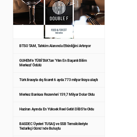
BTSO TAM, Tahkim Alanında Etkinliğini Artırıyor
GUHEM’e TÜBİTAK’tan 'Yılın En Başarılı Bilim
Merkezi' Ödülü
Türk lirasıyla dış ticaret 6 ayda 773 milyar liraya ulaştı
Merkez Bankası Rezervleri 159,7 Milyar Dolar Oldu
Haziran Ayında En Yüksek Reel Getiri DİBS’te Oldu
BASDEC Üyeleri TUSAŞ ve SSB Temsilcileriyle
Tedarikçi Günü’nde Buluştu