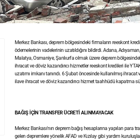
Merkez Bankası, deprem bölgesindeki firmaların reeskont kredil
ödemelerinin vadelerinin uzatıldığını bildirdi. Adana, Adıyaman
Malatya, Osmaniye, Şanlıurfa olmak üzere deprem bölgesindeki
ihracat ve döviz kazandırıcı hizmetler reeskont kredileri ile Y
uzatımı imkanı tanındı. 6 Şubat öncesinde kullanılmış ihracat ve
ilave ihracat ve döviz kazandırıcı hizmet taahhüdü kapatma süre
BAĞIŞ İÇİN TRANSFER ÜCRETİ ALINMAYACAK
Merkez Bankası'nın deprem bağış hesaplarına yapılan para tr
gelen depremlere yönelik AFAD ve Kızılay gibi yardım kuruluş