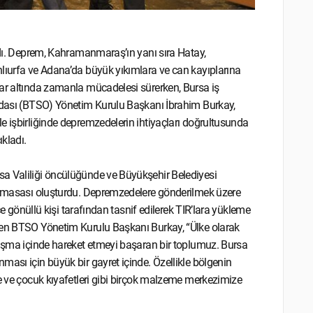
andı. Deprem, Kahramanmaraş’ın yanı sıra Hatay,
nlıurfa ve Adana’da büyük yıkımlara ve can kayıplarına
lar altında zamanla mücadelesi sürerken, Bursa iş
 Odası (BTSO) Yönetim Kurulu Başkanı İbrahim Burkay,
e işbirliğinde depremzedelerin ihtiyaçları doğrultusunda
kladı.
sa Valiliği öncülüğünde ve Büyükşehir Belediyesi
iz masası oluşturdu. Depremzedelere gönderilmek üzere
ce gönüllü kişi tarafından tasnif edilerek TIR’lara yükleme
elen BTSO Yönetim Kurulu Başkanı Burkay, “Ülke olarak
nışma içinde hareket etmeyi başaran bir toplumuz. Bursa
ması için büyük bir gayret içinde. Özellikle bölgenin
be ve çocuk kıyafetleri gibi birçok malzeme merkezimize