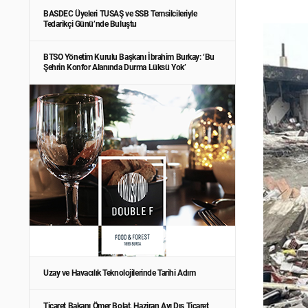
BASDEC Üyeleri TUSAŞ ve SSB Temsilcileriyle
Tedarikçi Günü’nde Buluştu
BTSO Yönetim Kurulu Başkanı İbrahim Burkay: ‘Bu
Şehrin Konfor Alanında Durma Lüksü Yok’
Uzay ve Havacılık Teknolojilerinde Tarihi Adım
Ticaret Bakanı Ömer Bolat, Haziran Ayı Dış Ticaret