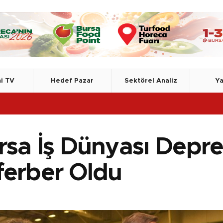
i TV
Hedef Pazar
Sektörel Analiz
Ya
rsa İş Dünyası Depre
ferber Oldu