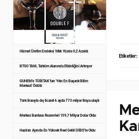
Hizmet Üretim Endeksi Yıllık Yüzde 0,2 Azaldı
Etiketler:
BTSO TAM, Tahkim Alanında Etkinliğini Artırıyor
GUHEM’e TÜBİTAK’tan 'Yılın En Başarılı Bilim
Merkezi' Ödülü
Türk lirasıyla dış ticaret 6 ayda 773 milyar liraya ulaştı
Me
Merkez Bankası Rezervleri 159,7 Milyar Dolar Oldu
Kar
Haziran Ayında En Yüksek Reel Getiri DİBS’te Oldu