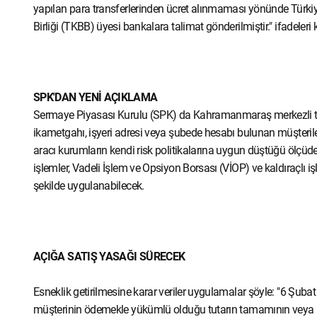
yapılan para transferlerinden ücret alınmaması yönünde Türkiye
Birliği (TKBB) üyesi bankalara talimat gönderilmiştir." ifadeleri k
SPK'DAN YENİ AÇIKLAMA
Sermaye Piyasası Kurulu (SPK) da Kahramanmaraş merkezli top
ikametgahı, işyeri adresi veya şubede hesabı bulunan müşterilere
aracı kurumların kendi risk politikalarına uygun düştüğü ölçüde v
işlemler, Vadeli İşlem ve Opsiyon Borsası (VİOP) ve kaldıraçlı i
şekilde uygulanabilecek.
AÇIĞA SATIŞ YASAĞI SÜRECEK
Esneklik getirilmesine karar veriler uygulamalar şöyle: "6 Şubat
müşterinin ödemekle yükümlü olduğu tutarın tamamının veya bi