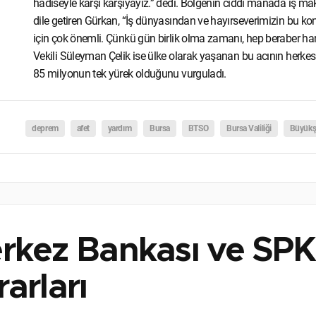
hadiseyle karşı karşıyayız.” dedi. Bölgenin ciddi manada iş ma
dile getiren Gürkan, “İş dünyasından ve hayırseverimizin bu konu
için çok önemli. Çünkü gün birlik olma zamanı, hep beraber ha
Vekili Süleyman Çelik ise ülke olarak yaşanan bu acının herkesi
85 milyonun tek yürek olduğunu vurguladı.
deprem
afet
yardım
Bursa
BTSO
Bursa Valiliği
Büyükşe
rkez Bankası ve SPK
arları