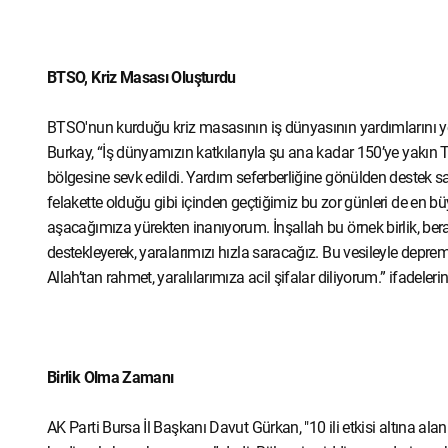
BTSO, Kriz Masası Oluşturdu
BTSO'nun kurduğu kriz masasının iş dünyasının yardımlarını yö
Burkay, “İş dünyamızın katkılarıyla şu ana kadar 150’ye yakın
bölgesine sevk edildi. Yardım seferberliğine gönülden destek 
felakette olduğu gibi içinden geçtiğimiz bu zor günleri de en 
aşacağımıza yürekten inanıyorum. İnşallah bu örnek birlik, be
destekleyerek, yaralarımızı hızla saracağız. Bu vesileyle dep
Allah’tan rahmet, yaralılarımıza acil şifalar diliyorum.” ifadelerin
Birlik Olma Zamanı
AK Parti Bursa İl Başkanı Davut Gürkan, "10 ili etkisi altına al