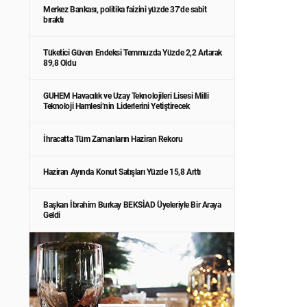
Merkez Bankası, politika faizini yüzde 37'de sabit
bıraktı
Tüketici Güven Endeksi Temmuzda Yüzde 2,2 Artarak
89,8 Oldu
GUHEM Havacılık ve Uzay Teknolojileri Lisesi Milli
Teknoloji Hamlesi’nin Liderlerini Yetiştirecek
İhracatta Tüm Zamanların Haziran Rekoru
Haziran Ayında Konut Satışları Yüzde 15,8 Arttı
Başkan İbrahim Burkay BEKSİAD Üyeleriyle Bir Araya
Geldi