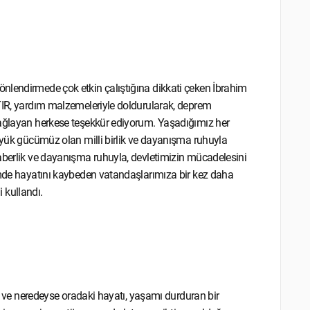
nlendirmede çok etkin çalıştığına dikkati çeken İbrahim
 TIR, yardım malzemeleriyle doldurularak, deprem
sağlayan herkese teşekkür ediyorum. Yaşadığımız her
büyük gücümüz olan milli birlik ve dayanışma ruhuyla
raberlik ve dayanışma ruhuyla, devletimizin mücadelesini
remde hayatını kaybeden vatandaşlarımıza bir kez daha
i kullandı.
an ve neredeyse oradaki hayatı, yaşamı durduran bir