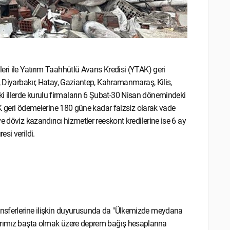
eri ile Yatırım Taahhütlü Avans Kredisi (YTAK) geri
, Diyarbakır, Hatay, Gaziantep, Kahramanmaraş, Kilis,
 illerde kurulu firmaların 6 Şubat-30 Nisan dönemindeki
TAK geri ödemelerine 180 güne kadar faizsiz olarak vade
 döviz kazandırıcı hizmetler reeskont kredilerine ise 6 ay
si verildi.
ansferlerine ilişkin duyurusunda da "Ülkemizde meydana
larımız başta olmak üzere deprem bağış hesaplarına