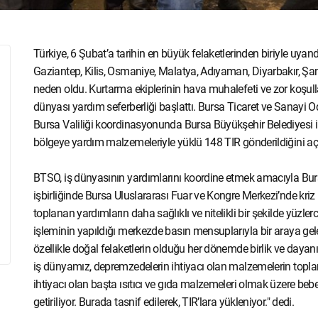
Türkiye, 6 Şubat’a tarihin en büyük felaketlerinden biriyle uy
Gaziantep, Kilis, Osmaniye, Malatya, Adıyaman, Diyarbakır, Şa
neden oldu. Kurtarma ekiplerinin hava muhalefeti ve zor koşul
dünyası yardım seferberliği başlattı. Bursa Ticaret ve Sanayi
Bursa Valiliği koordinasyonunda Bursa Büyükşehir Belediyesi il
bölgeye yardım malzemeleriyle yüklü 148 TIR gönderildiğini açı
BTSO, iş dünyasının yardımlarını koordine etmek amacıyla Bur
işbirliğinde Bursa Uluslararası Fuar ve Kongre Merkezi’nde kr
toplanan yardımların daha sağlıklı ve nitelikli bir şekilde yüzler
işleminin yapıldığı merkezde basın mensuplarıyla bir araya g
özellikle doğal felaketlerin olduğu her dönemde birlik ve daya
iş dünyamız, depremzedelerin ihtiyacı olan malzemelerin toplan
ihtiyacı olan başta ısıtıcı ve gıda malzemeleri olmak üzere be
getiriliyor. Burada tasnif edilerek, TIR’lara yükleniyor." dedi.