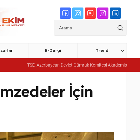
zarlar
E-Dergi
Trend
TSE, Azerbaycan Devlet Gümrük Komitesi Akademisine yönetim sistemi bel
mzedeler İçin