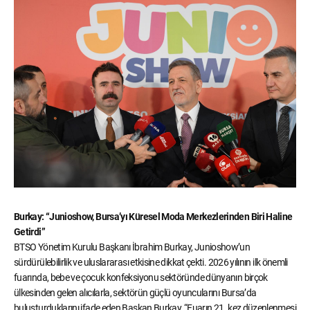
Burkay: “Junioshow, Bursa’yı Küresel Moda Merkezlerinden Biri Haline
Getirdi”
BTSO Yönetim Kurulu Başkanı İbrahim Burkay, Junioshow’un
sürdürülebilirlik ve uluslararası etkisine dikkat çekti. 2026 yılının ilk önemli
fuarında, bebe ve çocuk konfeksiyonu sektöründe dünyanın birçok
ülkesinden gelen alıcılarla, sektörün güçlü oyuncularını Bursa’da
buluşturduklarını ifade eden Başkan Burkay, “Fuarın 21. kez düzenlenmesi