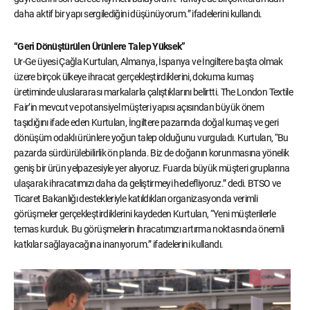
daha aktif bir yapı sergilediğini düşünüyorum.” ifadelerini kullandı.
“Geri Dönüştürülen Ürünlere Talep Yüksek”
Ur-Ge üyesi Çağla Kurtulan, Almanya, İspanya ve İngiltere başta olmak
üzere birçok ülkeye ihracat gerçekleştirdiklerini, dokuma kumaş
üretiminde uluslararası markalarla çalıştıklarını belirtti. The London Textile
Fair’in mevcut ve potansiyel müşteri yapısı açısından büyük önem
taşıdığını ifade eden Kurtulan, İngiltere pazarında doğal kumaş ve geri
dönüşüm odaklı ürünlere yoğun talep olduğunu vurguladı. Kurtulan, “Bu
pazarda sürdürülebilirlik ön planda. Biz de doğanın korunmasına yönelik
geniş bir ürün yelpazesiyle yer alıyoruz. Fuarda büyük müşteri gruplarına
ulaşarak ihracatımızı daha da geliştirmeyi hedefliyoruz.” dedi. BTSO ve
Ticaret Bakanlığı destekleriyle katıldıkları organizasyonda verimli
görüşmeler gerçekleştirdiklerini kaydeden Kurtulan, “Yeni müşterilerle
temas kurduk. Bu görüşmelerin ihracatımızı artırma noktasında önemli
katkılar sağlayacağına inanıyorum.” ifadelerini kullandı.