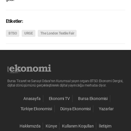
Etiketler:
BTSO
URGE
The London Textile Fair
Bursa Ticaret ve Sanayi Odası’nın Kurumsal yayın organı BTSO Ekonomi Dergisi,
dijital dönüşümünü gerçekleştirerek dijital yayıncılığa merhaba diyor.
Anasayfa
Ekonomi TV
Bursa Ekonomisi
Türkiye Ekonomisi
Dünya Ekonomisi
Yazarlar
Hakkımızda
Künye
Kullanım Koşulları
İletişim