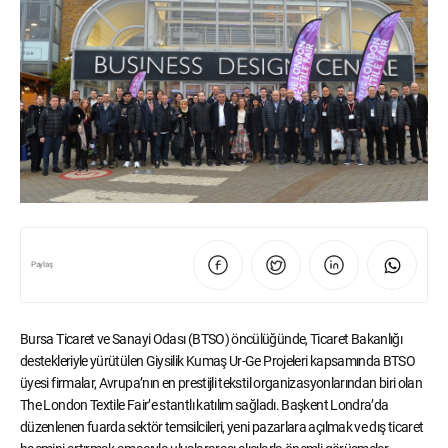
Paylaş
Bursa Ticaret ve Sanayi Odası (BTSO) öncülüğünde, Ticaret Bakanlığı
destekleriyle yürütülen Giysilik Kumaş Ur-Ge Projeleri kapsamında BTSO
üyesi firmalar, Avrupa’nın en prestijli tekstil organizasyonlarından biri olan
The London Textile Fair’e stantlı katılım sağladı. Başkent Londra’da
düzenlenen fuarda sektör temsilcileri, yeni pazarlara açılmak ve dış ticaret