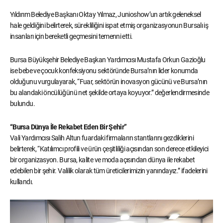
Yıldırım Belediye Başkanı Oktay Yılmaz, Junioshow’un artık geleneksel
hale geldiğini belirterek, sürekliliğini ispat etmiş organizasyonun Bursalı iş
insanları için bereketli geçmesini temenni etti.
Bursa Büyükşehir Belediye Başkan Yardımcısı Mustafa Orkun Gazioğlu
ise bebe ve çocuk konfeksiyonu sektöründe Bursa’nın lider konumda
olduğunu vurgulayarak, “Fuar, sektörün inovasyon gücünü ve Bursa’nın
bu alandaki öncülüğünü net şekilde ortaya koyuyor.” değerlendirmesinde
bulundu.
“Bursa Dünya İle Rekabet Eden Bir Şehir”
Vali Yardımcısı Salih Altun fuardaki firmaların stantlarını gezdiklerini
belirterek, “Katılımcı profili ve ürün çeşitliliği açısından son derece etkileyici
bir organizasyon. Bursa, kalite ve moda açısından dünya ile rekabet
edebilen bir şehir. Valilik olarak tüm üreticilerimizin yanındayız.” ifadelerini
kullandı.