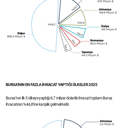
BURSA’NIN EN FAZLA İHRACAT YAPTIĞI ÜLKELER 2025
Bursa’nın ilk 5 ülkeye yaptığı 8,7 milyar dolarlık ihracat toplam Bursa
ihracatının %44,8’ine karşılık gelmektedir.