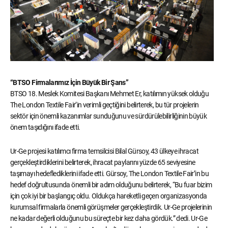
“BTSO Firmalarımız İçin Büyük Bir Şans”
BTSO 18. Meslek Komitesi Başkanı Mehmet Er, katılımın yüksek olduğu
The London Textile Fair’in verimli geçtiğini belirterek, bu tür projelerin
sektör için önemli kazanımlar sunduğunu ve sürdürülebilirliğinin büyük
önem taşıdığını ifade etti.
Ur-Ge projesi katılımcı firma temsilcisi Bilal Gürsoy, 43 ülkeye ihracat
gerçekleştirdiklerini belirterek, ihracat paylarını yüzde 65 seviyesine
taşımayı hedeflediklerini ifade etti. Gürsoy, The London Textile Fair’in bu
hedef doğrultusunda önemli bir adım olduğunu belirterek, “Bu fuar bizim
için çok iyi bir başlangıç oldu. Oldukça hareketli geçen organizasyonda
kurumsal firmalarla önemli görüşmeler gerçekleştirdik. Ur-Ge projelerinin
ne kadar değerli olduğunu bu süreçte bir kez daha gördük.” dedi. Ur-Ge