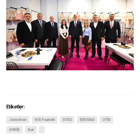
Etiketler:
Junioshow
KFA Fuarcılık
BTSO
BEKSİAD
UTİB
UHKİB
fuar