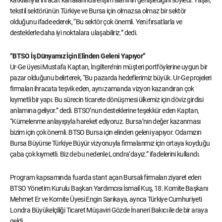
tekstil sektörünün Türkiye ve Bursa için olmazsa olmaz bir sektör
olduğunu ifade ederek, “Bu sektör çok önemli. Yeni fırsatlarla ve
desteklerle daha iyi noktalara ulaşabiliriz.” dedi.
“BTSO İş Dünyamız İçin Elinden Geleni Yapıyor”
Ur-Ge üyesi Mustafa Kaptan, İngiltere’nin müşteri portföylerine uygun bir
pazar olduğunu belirterek, “Bu pazarda hedeflerimiz büyük. Ur-Ge projeleri
firmaları ihracata teşvik eden, aynı zamanda vizyon kazandıran çok
kıymetli bir yapı. Bu sürecin ticarete dönüşmesi ülkemiz için döviz girdisi
anlamına geliyor.” dedi. BTSO’nun desteklerine teşekkür eden Kaptan,
“Kümelenme anlayışıyla hareket ediyoruz. Bursa’nın değer kazanması
bizim için çok önemli. BTSO Bursa için elinden geleni yapıyor. Odamızın
Bursa Büyürse Türkiye Büyür vizyonuyla firmalarımız için ortaya koyduğu
çaba çok kıymetli. Biz de bu nedenle Londra’dayız.” ifadelerini kullandı.
Program kapsamında fuarda stant açan Bursalı firmaları ziyaret eden
BTSO Yönetim Kurulu Başkan Yardımcısı İsmail Kuş, 18. Komite Başkanı
Mehmet Er ve Komite Üyesi Engin Sarıkaya, ayrıca Türkiye Cumhuriyeti
Londra Büyükelçiliği Ticaret Müşaviri Gözde İnaneri Bakıcı ile de bir araya
geldi.