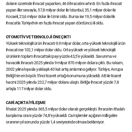
doların üzerinde ihracat yaparken, 46 il ihracatını artırdı. En fazla ihracat
yapan iller sırasıyla, 57,8 milyar dolar ile İstanbul, 35,1 milyar dolar ile
Kocaeli, 23,6 milyar dolar ile İzmir oldu. Bursa ise 19,5 milyar dolarlık
ihracatla Türkiye’nin en fazla ihracat yapan dördüncü ili oldu.
OTOMOTİV VE TEKNOLOJİ ÖNE ÇIKTI
Yüksek teknolojili ürün ihracatı 9,9 milyar dolar, orta-yüksek teknolojili ürün
ihracatı ise 102,1 milyar dolar oldu. Orta-yüksek ve yüksek teknolojili
ürünlerin toplam ihracattaki payı yüzde 43,5’e yükseldi. Savunma ve
havacılık ihracatı 2025 yılında 9 milyar 870 milyon dolara çıktı. Bu rakam,
2002 yılına kıyasla yaklaşık 40 kat artış anlamına geliyor. Türkiye, Avrupa
Birliği’nin en büyük 5’inci ticaret ortağı konumuna yükseldi. AB ile ticaret
hacmi 2025 yılında 232,7 milyar dolara ulaştı. Birliğe ihracat yüzde 7,8
artışla 117 milyar dolar oldu.
CARİ AÇIKTA İYİLEŞME
İthalat 2025 yılında 365,5 milyar dolar olarak gerçekleşti. İhracatın ithalatı
karşılama oranı yüzde 74,8’e yükseldi. Cari işlemler açığının milli gelire
oranının yıl sonunda yüzde 1,4 seviyesinde olması bekleniyor.