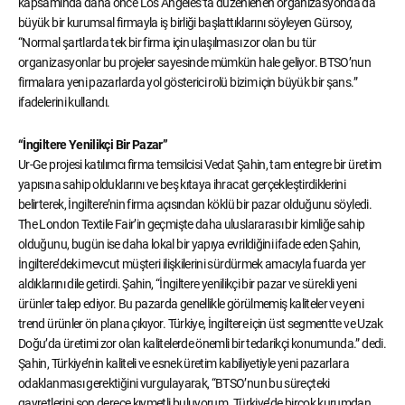
kapsamında daha önce Los Angeles’ta düzenlenen organizasyonda da
büyük bir kurumsal firmayla iş birliği başlattıklarını söyleyen Gürsoy,
“Normal şartlarda tek bir firma için ulaşılması zor olan bu tür
organizasyonlar bu projeler sayesinde mümkün hale geliyor. BTSO’nun
firmalara yeni pazarlarda yol gösterici rolü bizim için büyük bir şans.”
ifadelerini kullandı.
“İngiltere Yenilikçi Bir Pazar”
Ur-Ge projesi katılımcı firma temsilcisi Vedat Şahin, tam entegre bir üretim
yapısına sahip olduklarını ve beş kıtaya ihracat gerçekleştirdiklerini
belirterek, İngiltere’nin firma açısından köklü bir pazar olduğunu söyledi.
The London Textile Fair’in geçmişte daha uluslararası bir kimliğe sahip
olduğunu, bugün ise daha lokal bir yapıya evrildiğini ifade eden Şahin,
İngiltere’deki mevcut müşteri ilişkilerini sürdürmek amacıyla fuarda yer
aldıklarını dile getirdi. Şahin, “İngiltere yenilikçi bir pazar ve sürekli yeni
ürünler talep ediyor. Bu pazarda genellikle görülmemiş kaliteler ve yeni
trend ürünler ön plana çıkıyor. Türkiye, İngiltere için üst segmentte ve Uzak
Doğu’da üretimi zor olan kalitelerde önemli bir tedarikçi konumunda.” dedi.
Şahin, Türkiye’nin kaliteli ve esnek üretim kabiliyetiyle yeni pazarlara
odaklanması gerektiğini vurgulayarak, “BTSO’nun bu süreçteki
gayretlerini son derece kıymetli buluyorum. Türkiye’de birçok kurumdan