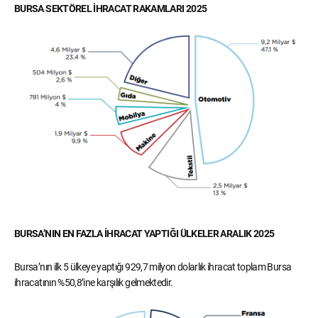
BURSA SEKTÖREL İHRACAT RAKAMLARI 2025
BURSA’NIN EN FAZLA İHRACAT YAPTIĞI ÜLKELER ARALIK 2025
Bursa’nın ilk 5 ülkeye yaptığı 929,7 milyon dolarlık ihracat toplam Bursa
ihracatının %50,8’ine karşılık gelmektedir.