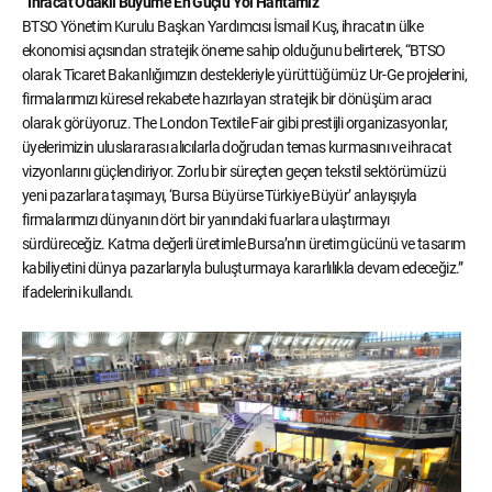
“İhracat Odaklı Büyüme En Güçlü Yol Haritamız”
BTSO Yönetim Kurulu Başkan Yardımcısı İsmail Kuş, ihracatın ülke
ekonomisi açısından stratejik öneme sahip olduğunu belirterek, “BTSO
olarak Ticaret Bakanlığımızın destekleriyle yürüttüğümüz Ur-Ge projelerini,
firmalarımızı küresel rekabete hazırlayan stratejik bir dönüşüm aracı
olarak görüyoruz. The London Textile Fair gibi prestijli organizasyonlar,
üyelerimizin uluslararası alıcılarla doğrudan temas kurmasını ve ihracat
vizyonlarını güçlendiriyor. Zorlu bir süreçten geçen tekstil sektörümüzü
yeni pazarlara taşımayı, ‘Bursa Büyürse Türkiye Büyür’ anlayışıyla
firmalarımızı dünyanın dört bir yanındaki fuarlara ulaştırmayı
sürdüreceğiz. Katma değerli üretimle Bursa’nın üretim gücünü ve tasarım
kabiliyetini dünya pazarlarıyla buluşturmaya kararlılıkla devam edeceğiz.”
ifadelerini kullandı.