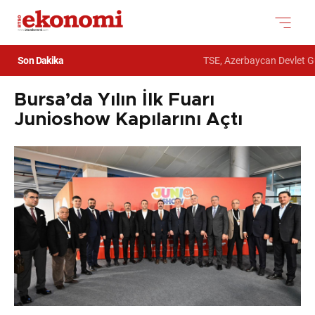
Son Dakika
TSE, Azerbaycan Devlet Gümrük 
Bursa’da Yılın İlk Fuarı
Junioshow Kapılarını Açtı