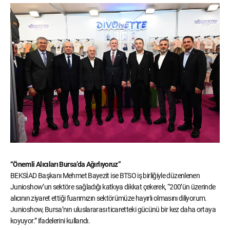
“Önemli Alıcıları Bursa’da Ağırlıyoruz”
BEKSİAD Başkanı Mehmet Bayezit ise BTSO iş birliğiyle düzenlenen
Junioshow’un sektöre sağladığı katkıya dikkat çekerek, “200’ün üzerinde
alıcının ziyaret ettiği fuarımızın sektörümüze hayırlı olmasını diliyorum.
Junioshow, Bursa’nın uluslararası ticaretteki gücünü bir kez daha ortaya
koyuyor.” ifadelerini kullandı.