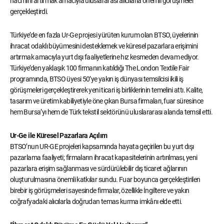
hacmini artırmak amacıyla uluslararası alıcılarla önemli görüşmeler
gerçekleştirdi.
Türkiye’de en fazla Ur-Ge projesi yürüten kurum olan BTSO, üyelerinin
ihracat odaklı büyümesini desteklemek ve küresel pazarlara erişimini
artırmak amacıyla yurt dışı faaliyetlerine hız kesmeden devam ediyor.
Türkiye’den yaklaşık 100 firmanın katıldığı The London Textile Fair
programında, BTSO üyesi 50’ye yakın iş dünyası temsilcisi ikili iş
görüşmeleri gerçekleştirerek yeni ticari iş birliklerinin temelini attı. Kalite,
tasarım ve üretim kabiliyetiyle öne çıkan Bursa firmaları, fuar süresince
hem Bursa’yı hem de Türk tekstil sektörünü uluslararası alanda temsil etti.
Ur-Ge ile Küresel Pazarlara Açılım
BTSO’nun UR-GE projeleri kapsamında hayata geçirilen bu yurt dışı
pazarlama faaliyeti; firmaların ihracat kapasitelerinin artırılması, yeni
pazarlara erişim sağlanması ve sürdürülebilir dış ticaret ağlarının
oluşturulmasına önemli katkılar sundu. Fuar boyunca gerçekleştirilen
birebir iş görüşmeleri sayesinde firmalar, özellikle İngiltere ve yakın
coğrafyadaki alıcılarla doğrudan temas kurma imkânı elde etti.