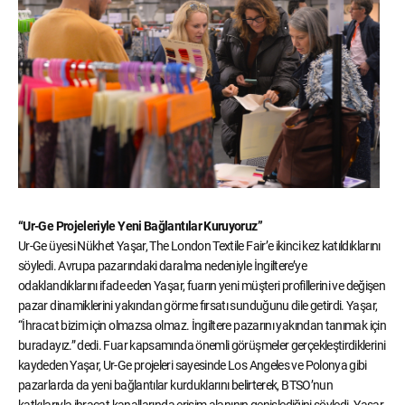
“Ur-Ge Projeleriyle Yeni Bağlantılar Kuruyoruz”
Ur-Ge üyesi Nükhet Yaşar, The London Textile Fair’e ikinci kez katıldıklarını
söyledi. Avrupa pazarındaki daralma nedeniyle İngiltere’ye
odaklandıklarını ifade eden Yaşar, fuarın yeni müşteri profillerini ve değişen
pazar dinamiklerini yakından görme fırsatı sunduğunu dile getirdi. Yaşar,
“İhracat bizim için olmazsa olmaz. İngiltere pazarını yakından tanımak için
buradayız.” dedi. Fuar kapsamında önemli görüşmeler gerçekleştirdiklerini
kaydeden Yaşar, Ur-Ge projeleri sayesinde Los Angeles ve Polonya gibi
pazarlarda da yeni bağlantılar kurduklarını belirterek, BTSO’nun
katkılarıyla ihracat kanallarında erişim alanının genişlediğini söyledi. Yaşar,