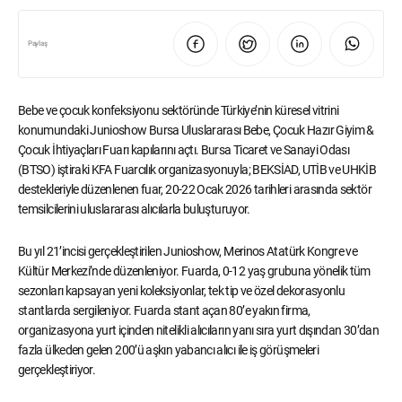
Paylaş
Bebe ve çocuk konfeksiyonu sektöründe Türkiye’nin küresel vitrini
konumundaki Junioshow Bursa Uluslararası Bebe, Çocuk Hazır Giyim &
Çocuk İhtiyaçları Fuarı kapılarını açtı. Bursa Ticaret ve Sanayi Odası
(BTSO) iştiraki KFA Fuarcılık organizasyonuyla; BEKSİAD, UTİB ve UHKİB
destekleriyle düzenlenen fuar, 20-22 Ocak 2026 tarihleri arasında sektör
temsilcilerini uluslararası alıcılarla buluşturuyor.
Bu yıl 21’incisi gerçekleştirilen Junioshow, Merinos Atatürk Kongre ve
Kültür Merkezi’nde düzenleniyor. Fuarda, 0-12 yaş grubuna yönelik tüm
sezonları kapsayan yeni koleksiyonlar, tek tip ve özel dekorasyonlu
stantlarda sergileniyor. Fuarda stant açan 80’e yakın firma,
organizasyona yurt içinden nitelikli alıcıların yanı sıra yurt dışından 30’dan
fazla ülkeden gelen 200’ü aşkın yabancı alıcı ile iş görüşmeleri
gerçekleştiriyor.