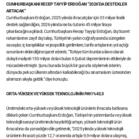
CUMHURBAŞKANI RECEP TAYYİP ERDOĞAN “2026’DA DESTEKLER
ARTACAK”
Cumhurbaşkanı Erdoğan, 2025 yılında ihracatçılar için 33 milyar liralık
destek sağlandığını, 2026 yılında ise bu tutarın 45 milyar liraya
çıkarılacağını açıkladı. Cumhurbaşkanı Recep Tayyip Erdoğan, dış ticaret
rakamlarının zayıf dış talep, Türkiye’nin yakın coğrafyasında süregelen
savaşlar, iç karışıklıklar ve jeopolitik gerilimlere, tarife artışlarının yol açtığı
sorunların eklendiğine işaret ederek, “Türkiye tüm bunlara ilave olarak
dolaylı maliyeti 150 milyar doları bulan 6 Şubat depremlerinin etkileriyle de
mücadele etmiştir. Şunu burada büyük bir gururla söylemek isterim,
dünyada pek az ülkenin altından kalkabileceği bu sınamaların üstesinden
alnımızın akıyla geldik." diye konuştu.
ORTA-YÜKSEK VE YÜKSEK TEKNOLOJİNİN PAYI %43,5
Üretimdeki orta-yüksek ve yüksek teknolojili ürünlerin ihracata katkısına
dikkati çeken Cumhurbaşkanı Erdoğan, Türkiye'nin yatırımlarda ve yüksek
teknolojili sanayi üretiminde kaydettiği artışın, yüksek teknolojili ürün
ihracatına da yansıdığını dile getirerek, "2025 yılında yüksek teknolojili
ürünlerin ihracatı yüzde 12,7 oranında artışla 9,9 milyar dolara ulaşmış,