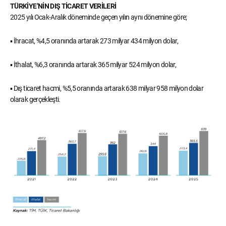
TÜRKİYE’NİN DIŞ TİCARET VERİLERİ
2025 yılı Ocak-Aralık döneminde geçen yılın aynı dönemine göre;
▪ İhracat, %4,5 oranında artarak 273 milyar 434 milyon dolar,
▪ İthalat, %6,3 oranında artarak 365 milyar 524 milyon dolar,
▪ Dış ticaret hacmi, %5,5 oranında artarak 638 milyar 958 milyon dolar
olarak gerçekleşti.