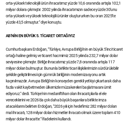
orta-yüksek teknolojili ürün ihracatımız yüzde 10,6 oranında artışla 102,1
milyar dolara çıkmıştır. 2002 yılında ihracatımızın sadece yüzde 30'unu
orta-yüksek ve yüksek teknolojili ürünler oluştururken bu oran 2025'te
yüzde 43,5 olmuştur." diye konuştu.
AB’NİN EN BÜYÜK 5. TİCARET ORTAĞIYIZ
Cumhurbaşkanı Erdoğan, "Türkiye, Avrupa Birliği'nin en büyük 5'inci ticaret
ortağı haline gelmiş ve ticaret hacmimiz 2025 yılında 232,7 milyar dolar
seviyesine çıkmıştır. Birliğe ihracatımız yüzde 7,8 oranında artışla 117
milyar doları bulmuştur. Bununla birlikte ticari ilişkilerimizin sürdürülebilir
şekilde geliştirilmesi için gümrük birliğinin modernizasyonu artık
kaçınılmazdır. Avrupa Birliği'nin konseyden gerekli yetkiyi çıkartarak daha
fazla vakit kaybetmeden ülkemizle müzakereleri başlatmasını ümit
ediyoruz." dedi. Türkiye'nin medarıiftiharı olan ihracatçılarla el ele
vereceklerini ve 2026'da çok daha büyük başarılara birlikte imza
atacaklarını belirten Erdoğan, "2026 yılı için hedefimiz 282 milyar doları
mal ihracatı, 128 milyar doları hizmetler ihracatı olmak üzere toplam 410
milyar dolar ihracattır." İfadelerini kullandı.