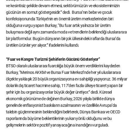
ve kesintisiz şekilde devam etmesi, sektörümüzün ve ekosistemimizin
gücünün en somut göstergesidir.” dedi. Bursa’nın bebe ve çocuk
konfeksiyonunda Türkiye’nin en önemli üretim merkezlerinden biri
olduğuna vurgu yapan Burkay, “Bu fuar artık yalnızca bir üretim
buluşması değil aynı zamanda moda ve trendlerin belirlendiği uluslararası
bir platformdur. Bugün dünyanın birçok ülkesindeki raflarda Bursa’da
üretilen ürünler yer alıyor.” ifadelerini kullandı.
“Fuar ve Kongre Turizmi Şehirlerin Gücünü Gösteriyor”
BTSO olarak uluslararası fuarcılığa büyük önem verdiklerini kaydeden
Burkay, “Merinos AKKM ve Bursa Fuar Merkezi’nde her yıl uluslararası
ölçekte yaklaşık 20 büyük organizasyona ev sahipliği yapıyoruz. 36 milyar
dolarlık dış ticaret hacmine sahip, 117’den fazla ülkeye ticaret yapan bir
şehir için bu organizasyonlar büyük değer üretiyor.” dedi. Küresel
ekonomik görünüme de değinen Burkay, 2026 yılıyla birlikte dünya
genelinde enflasyonist baskıların azalmasının ve özellikle Avrupa’da
talebin güçlenmesinin beklendiğini belirterek, Dünya Bankası ve OECD
raporlarında büyüme beklentilerinin yukarı yönlü olduğunu ve bu
gelişmelerin sektöre pozitif yansıyacağına inandığını vurguladı.