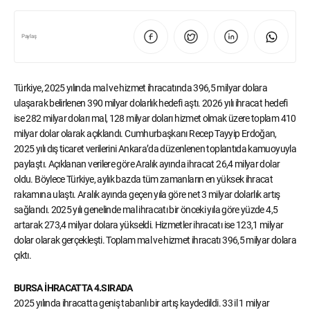
Paylaş
Türkiye, 2025 yılında mal ve hizmet ihracatında 396,5 milyar dolara
ulaşarak belirlenen 390 milyar dolarlık hedefi aştı. 2026 yılı ihracat hedefi
ise 282 milyar doları mal, 128 milyar doları hizmet olmak üzere toplam 410
milyar dolar olarak açıklandı. Cumhurbaşkanı Recep Tayyip Erdoğan,
2025 yılı dış ticaret verilerini Ankara’da düzenlenen toplantıda kamuoyuyla
paylaştı. Açıklanan verilere göre Aralık ayında ihracat 26,4 milyar dolar
oldu. Böylece Türkiye, aylık bazda tüm zamanların en yüksek ihracat
rakamına ulaştı. Aralık ayında geçen yıla göre net 3 milyar dolarlık artış
sağlandı. 2025 yılı genelinde mal ihracatı bir önceki yıla göre yüzde 4,5
artarak 273,4 milyar dolara yükseldi. Hizmetler ihracatı ise 123,1 milyar
dolar olarak gerçekleşti. Toplam mal ve hizmet ihracatı 396,5 milyar dolara
çıktı.
BURSA İHRACATTA 4.SIRADA
2025 yılında ihracatta geniş tabanlı bir artış kaydedildi. 33 il 1 milyar