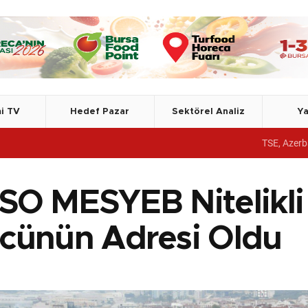
i TV
Hedef Pazar
Sektörel Analiz
Ya
TSE, Azerbaycan Devlet Gümr
SO MESYEB Nitelikli v
cünün Adresi Oldu