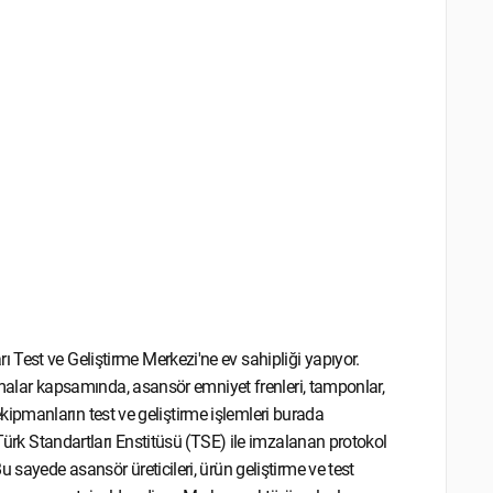
Test ve Geliştirme Merkezi'ne ev sahipliği yapıyor.
ışmalar kapsamında, asansör emniyet frenleri, tamponlar,
k ekipmanların test ve geliştirme işlemleri burada
 Türk Standartları Enstitüsü (TSE) ile imzalanan protokol
 sayede asansör üreticileri, ürün geliştirme ve test