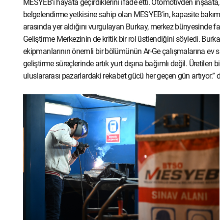
MESYEB’i hayata geçirdiklerini ifade etti. Otomotivden inşaata, 
belgelendirme yetkisine sahip olan MESYEB’in, kapasite bakımı
arasında yer aldığını vurgulayan Burkay, merkez bünyesinde fa
Geliştirme Merkezinin de kritik bir rol üstlendiğini söyledi. Burk
ekipmanlarının önemli bir bölümünün Ar-Ge çalışmalarına ev sahip
geliştirme süreçlerinde artık yurt dışına bağımlı değil. Üretilen
uluslararası pazarlardaki rekabet gücü her geçen gün artıyor.” d