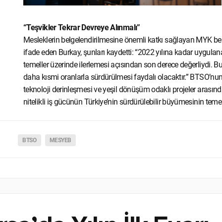
“Teşvikler Tekrar Devreye Alınmalı”
Mesleklerin belgelendirilmesine önemli katkı sağlayan MYK belg
ifade eden Burkay, şunları kaydetti: “2022 yılına kadar uygulana
temeller üzerinde ilerlemesi açısından son derece değerliydi. Bu 
daha kısmi oranlarla sürdürülmesi faydalı olacaktır.” BTSO’n
teknoloji derinleşmesi ve yeşil dönüşüm odaklı projeler arasın
nitelikli iş gücünün Türkiye’nin sürdürülebilir büyümesinin teme
BTSO
MESYEB