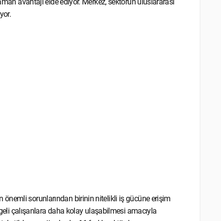
zaman avantajı elde ediyor. Merkez, sektörün uluslararası
yor.
nemli sorunlarından birinin nitelikli iş gücüne erişim
elgeli çalışanlara daha kolay ulaşabilmesi amacıyla