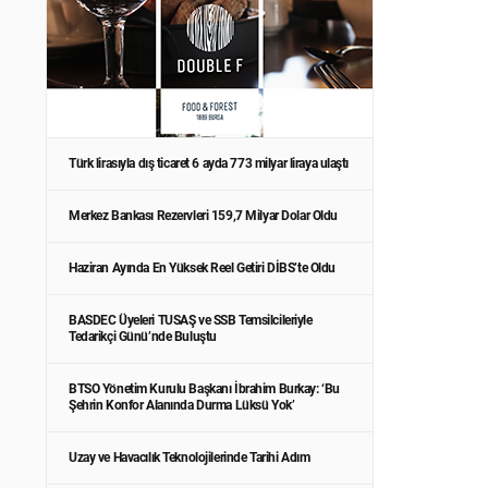
Türk lirasıyla dış ticaret 6 ayda 773 milyar liraya ulaştı
Merkez Bankası Rezervleri 159,7 Milyar Dolar Oldu
Haziran Ayında En Yüksek Reel Getiri DİBS’te Oldu
BASDEC Üyeleri TUSAŞ ve SSB Temsilcileriyle
Tedarikçi Günü’nde Buluştu
BTSO Yönetim Kurulu Başkanı İbrahim Burkay: ‘Bu
Şehrin Konfor Alanında Durma Lüksü Yok’
Uzay ve Havacılık Teknolojilerinde Tarihi Adım