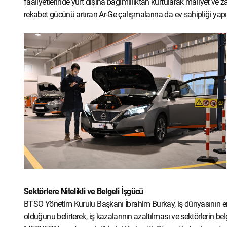
faaliyetlerinde yurt dışına bağımlılıktan kurtularak maliyet ve 
rekabet gücünü artıran Ar-Ge çalışmalarına da ev sahipliği yapı
Sektörlere Nitelikli ve Belgeli İşgücü
BTSO Yönetim Kurulu Başkanı İbrahim Burkay, iş dünyasının en ö
olduğunu belirterek, iş kazalarının azaltılması ve sektörlerin b