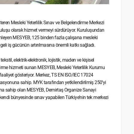
eren Mesleki Yeterlilik Sınav ve Belgelendirme Merkezi
ruluşu olarak hizmet vermeyi sürdürüyor. Kuruluşundan
enleyen MESYEB, 125 binden fazla çalışana mesleki
lgeli iş gücünün artırılmasına önemli katkı sağladı.
ekstil, elektrik-elektronik, lojistik, maden ve kişisel
ndirme hizmeti sunan MESYEB, Mesleki Yeterlilik Kurumu
faaliyet gösteriyor. Merkez, TS EN ISO/IEC 17024
syonuna sahip. MYK tarafından yetkilendirilmiş 250’yi
mına sahip olan MESYEB, Demirtaş Organize Sanayi
ndi bünyesinde sınav yapabilen Türkiye’nin tek merkezi