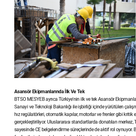
Asansör Ekipmanlarında İlk Ve Tek
BTSO MESYEB ayrıca Türkiye'nin ilk ve tek Asansör Ekipmanları 
Sanayi ve Teknoloji Bakanlığı ile işbirliği içinde yürütülen çal
hız regülatörleri, otomatik kapılar, motorlar ve frenler gibi kriti
gerçekleştiriliyor. Uluslararası standartlarda donatılan merkez,
sayesinde CE belgelendirme süreçlerinde de aktif rol oynuyor. Bu