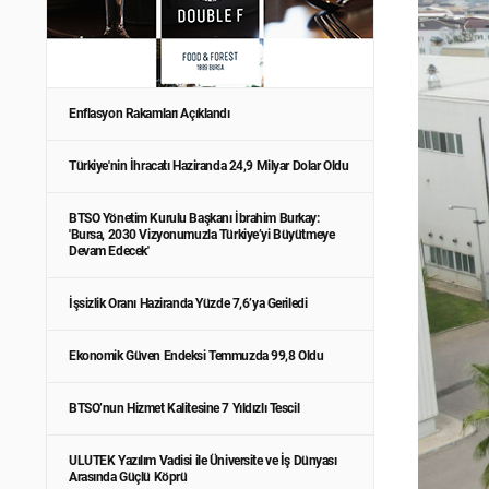
Enflasyon Rakamları Açıklandı
Türkiye'nin İhracatı Haziranda 24,9 Milyar Dolar Oldu
BTSO Yönetim Kurulu Başkanı İbrahim Burkay:
'Bursa, 2030 Vizyonumuzla Türkiye’yi Büyütmeye
Devam Edecek'
İşsizlik Oranı Haziranda Yüzde 7,6’ya Geriledi
Ekonomik Güven Endeksi Temmuzda 99,8 Oldu
BTSO’nun Hizmet Kalitesine 7 Yıldızlı Tescil
ULUTEK Yazılım Vadisi ile Üniversite ve İş Dünyası
Arasında Güçlü Köprü