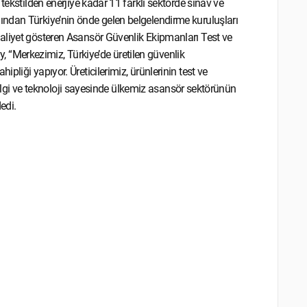
tekstilden enerjiye kadar 11 farklı sektörde sınav ve
ndan Türkiye’nin önde gelen belgelendirme kuruluşları
aliyet gösteren Asansör Güvenlik Ekipmanları Test ve
ay, “Merkezimiz, Türkiye’de üretilen güvenlik
liği yapıyor. Üreticilerimiz, ürünlerinin test ve
 bilgi ve teknoloji sayesinde ülkemiz asansör sektörünün
edi.