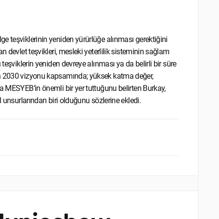
e teşviklerinin yeniden yürürlüğe alınması gerektiğini
n devlet teşvikleri, mesleki yeterlilik sisteminin sağlam
teşviklerin yeniden devreye alınması ya da belirli bir süre
un 2030 vizyonu kapsamında; yüksek katma değer,
da MESYEB’in önemli bir yer tuttuğunu belirten Burkay,
l unsurlarından biri olduğunu sözlerine ekledi.