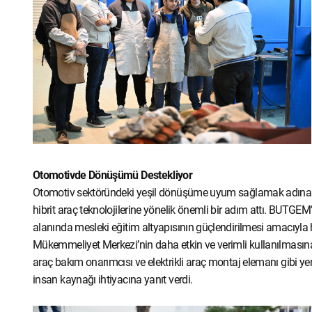
Otomotivde Dönüşümü Destekliyor
Otomotiv sektöründeki yeşil dönüşüme uyum sağlamak adına ça
hibrit araç teknolojilerine yönelik önemli bir adım attı. BUTGEM’d
alanında mesleki eğitim altyapısının güçlendirilmesi amacıyla h
Mükemmeliyet Merkezi’nin daha etkin ve verimli kullanılmasına y
araç bakım onarımcısı ve elektrikli araç montaj elemanı gibi yeni 
insan kaynağı ihtiyacına yanıt verdi.