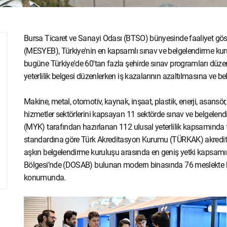
Bursa Ticaret ve Sanayi Odası (BTSO) bünyesinde faaliyet göst
(MESYEB), Türkiye'nin en kapsamlı sınav ve belgelendirme ku
bugüne Türkiye'de 60'tan fazla şehirde sınav programları düz
yeterlilik belgesi düzenlerken iş kazalarının azaltılmasına ve be
Makine, metal, otomotiv, kaynak, inşaat, plastik, enerji, asansör, t
hizmetler sektörlerini kapsayan 11 sektörde sınav ve belgele
(MYK) tarafından hazırlanan 112 ulusal yeterlilik kapsamında 
standardına göre Türk Akreditasyon Kurumu (TÜRKAK) akredita
aşkın belgelendirme kuruluşu arasında en geniş yetki kapsa
Bölgesi’nde (DOSAB) bulunan modern binasında 76 meslekte ke
konumunda.