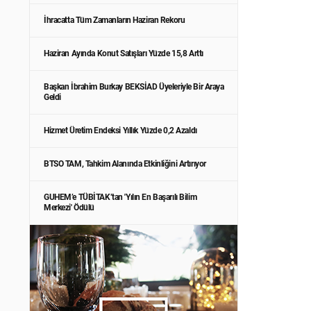
İhracatta Tüm Zamanların Haziran Rekoru
Haziran Ayında Konut Satışları Yüzde 15,8 Arttı
Başkan İbrahim Burkay BEKSİAD Üyeleriyle Bir Araya
Geldi
Hizmet Üretim Endeksi Yıllık Yüzde 0,2 Azaldı
BTSO TAM, Tahkim Alanında Etkinliğini Artırıyor
GUHEM’e TÜBİTAK’tan 'Yılın En Başarılı Bilim
Merkezi' Ödülü