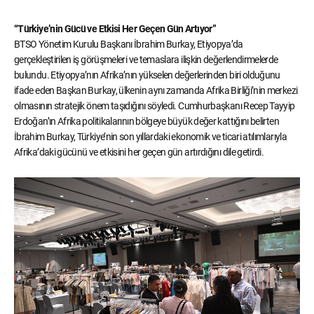
“Türkiye’nin Gücü ve Etkisi Her Geçen Gün Artıyor”
BTSO Yönetim Kurulu Başkanı İbrahim Burkay, Etiyopya’da
gerçekleştirilen iş görüşmeleri ve temaslara ilişkin değerlendirmelerde
bulundu. Etiyopya’nın Afrika’nın yükselen değerlerinden biri olduğunu
ifade eden Başkan Burkay, ülkenin aynı zamanda Afrika Birliği’nin merkezi
olmasının stratejik önem taşıdığını söyledi. Cumhurbaşkanı Recep Tayyip
Erdoğan’ın Afrika politikalarının bölgeye büyük değer kattığını belirten
İbrahim Burkay, Türkiye’nin son yıllardaki ekonomik ve ticari atılımlarıyla
Afrika’daki gücünü ve etkisini her geçen gün artırdığını dile getirdi.