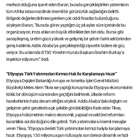
merkezi olduğuna işaret eden Baran, burada gerçekleştirilen yatırımların
tüm Afrika kıtası nezdinde önemli bir görünürlük sağladığını belirtti.
Bölgede değerlendirilmesi gereken çok ciddi fırsatlar bulunduğunu
söyleyen Baran, “Burada görev yaptığım üç yılı aşkın süre içerisinde bu
organizasyon, imza atılan en büyük etkinliklerden biri oldu. Bursa gibi
sanayileşmiş, üretim gücü yüksek ve gelişmiş bir şehrin farklı sektörlerden
geniş katılımla Addis Ababa’ya gerçekleştirdiği ziyaretin bizlere de güç
veriyor. Bu anlamda BTSO Yönetim Kurulu Başkanı İbrahim Burkay’a
teşekkür ediyorum.” dedi.
“Etiyopya Türk Yatırımcıları Kırmızı Halı ile Karşılamaya Hazır”
Etiyopya Dışişleri Bakanlığı Avrupa ve Amerika İşleri Genel Müdürü
Büyükelçi Meles Alem Tikea ise yaptığı konuşmada Etiyopya ekonomisinin
köklü bir dönüşüm sürecinden geçtiğini belirterek, ülkede reform
hareketlerinin hızla devam ettiğini söyledi. Addis Ababa’daki değişim ve
gelişimin şehir genelinde açık şekilde görülebildiğini ifade eden Tikea,
Etiyopya hükümetinin makro ekonomik, yapısal ve sektörel reformları
kararlılıkla sürdürdüğünü dile getirdi. Türk yatırımcılara önemli mesajlar
veren Tikea, “Etiyopya devleti Türk yatırımcıları kırmızı halıyla karşılamaya
hazır. Etiyopya, 130 milyonu aşan nüfusuyla son derece dinamik ve hızlı