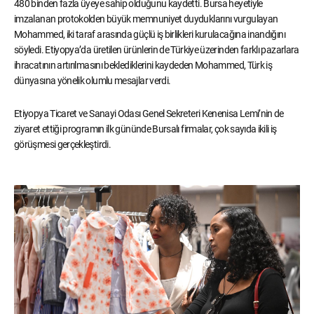
480 binden fazla üyeye sahip olduğunu kaydetti. Bursa heyetiyle
imzalanan protokolden büyük memnuniyet duyduklarını vurgulayan
Mohammed, iki taraf arasında güçlü iş birlikleri kurulacağına inandığını
söyledi. Etiyopya’da üretilen ürünlerin de Türkiye üzerinden farklı pazarlara
ihracatının artırılmasını beklediklerini kaydeden Mohammed, Türk iş
dünyasına yönelik olumlu mesajlar verdi.
Etiyopya Ticaret ve Sanayi Odası Genel Sekreteri Kenenisa Lemi’nin de
ziyaret ettiği programın ilk gününde Bursalı firmalar, çok sayıda ikili iş
görüşmesi gerçekleştirdi.