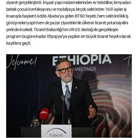
ziyaret gerçekleştirdi. İnşaat yapı malzemelerinden ev tekstiline, kimyadan
bebek çocuk konfeksiyonu ve mobilyaya birçok sektörden 160’ı aşkın iş
insanıyla başkent Addis Ababa’ya giden BTSO heyeti, hem sektörel ikili iş
görüşmeleri yaptı hem de pazar ziyaretleri ile ülkenin ticaret potansiyelini
yerinde inceledi. Ticaret Bakanlığı’nın UR-GE desteği ile gerçekleşen
program bugüne kadar Etiyopya’ya yapılan en büyük ticaret heyeti olarak
kayıtlara geçti.