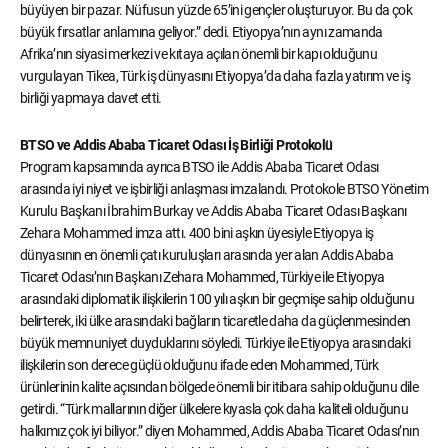
büyüyen bir pazar. Nüfusun yüzde 65’ini gençler oluşturuyor. Bu da çok
büyük fırsatlar anlamına geliyor.” dedi. Etiyopya’nın aynı zamanda
Afrika’nın siyasi merkezi ve kıtaya açılan önemli bir kapı olduğunu
vurgulayan Tikea, Türk iş dünyasını Etiyopya’da daha fazla yatırım ve iş
birliği yapmaya davet etti.
BTSO ve Addis Ababa Ticaret Odası İş Birliği Protokolü
Program kapsamında ayrıca BTSO ile Addis Ababa Ticaret Odası
arasında iyi niyet ve işbirliği anlaşması imzalandı. Protokole BTSO Yönetim
Kurulu Başkanı İbrahim Burkay ve Addis Ababa Ticaret Odası Başkanı
Zehara Mohammed imza attı. 400 bini aşkın üyesiyle Etiyopya iş
dünyasının en önemli çatı kuruluşları arasında yer alan Addis Ababa
Ticaret Odası’nın Başkanı Zehara Mohammed, Türkiye ile Etiyopya
arasındaki diplomatik ilişkilerin 100 yılı aşkın bir geçmişe sahip olduğunu
belirterek, iki ülke arasındaki bağların ticaretle daha da güçlenmesinden
büyük memnuniyet duyduklarını söyledi. Türkiye ile Etiyopya arasındaki
ilişkilerin son derece güçlü olduğunu ifade eden Mohammed, Türk
ürünlerinin kalite açısından bölgede önemli bir itibara sahip olduğunu dile
getirdi. “Türk mallarının diğer ülkelere kıyasla çok daha kaliteli olduğunu
halkımız çok iyi biliyor.” diyen Mohammed, Addis Ababa Ticaret Odası’nın