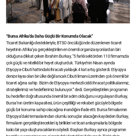
“Bursa Afrika’da Daha Güçlü Bir Konumda Olacak”
Ticaret Bakanlığı destekleriyle, BTSO öncülüğünde düzenlenen ticaret
heyetinin Afrika’ya gerçekleştirilen en önemli organizasyonlardan biri
olduğuna dikkat çeken İbrahim Burkay, “5 farklı sektörden 110 firmamızla
çok güçlü ve nitelikli bir heyet oluşturduk. Türkiye’nin Nisan ayında
Etiyopya-Cibuti hattındaki ihracatı yaklaşık 4 kat artış gösterdi. Etiyopya
denize kıyısı olan bir ülke değil ancak Cibuti limanı üzerinden çok önemli bir
ticaret ağına sahip. Bizim de Etiyopya merkezli ciddi ihracat politikalarımız,
stratejilerimiz ve hedeflerimiz bulunuyor.” dedi. Gerçekleştirilen programın
bu hedefler doğrultusunda önemli bir adım olduğunu vurgulayan Burkay,
Bursa’nın üretim kapasitesi, ürün çeşitliliği ve rekabet gücüyle bölgede
güçlü bir konuma sahip olacağına inandığını ifade etti. Bursa firmalarının
Etiyopya’daki temaslarından olumlu sonuçlar alacağını kaydeden Burkay,
firmaların gerçekleştirecekleri iş birlikleri ve ticari anlaşmalarla bölgede
kalıcı bir yapı oluşturacaklarını söyledi. Başkan Burkay ayrıca programın