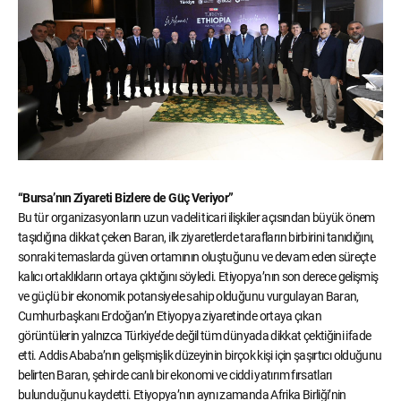
“Bursa’nın Ziyareti Bizlere de Güç Veriyor”
Bu tür organizasyonların uzun vadeli ticari ilişkiler açısından büyük önem
taşıdığına dikkat çeken Baran, ilk ziyaretlerde tarafların birbirini tanıdığını,
sonraki temaslarda güven ortamının oluştuğunu ve devam eden süreçte
kalıcı ortaklıkların ortaya çıktığını söyledi. Etiyopya’nın son derece gelişmiş
ve güçlü bir ekonomik potansiyele sahip olduğunu vurgulayan Baran,
Cumhurbaşkanı Erdoğan’ın Etiyopya ziyaretinde ortaya çıkan
görüntülerin yalnızca Türkiye’de değil tüm dünyada dikkat çektiğini ifade
etti. Addis Ababa’nın gelişmişlik düzeyinin birçok kişi için şaşırtıcı olduğunu
belirten Baran, şehirde canlı bir ekonomi ve ciddi yatırım fırsatları
bulunduğunu kaydetti. Etiyopya’nın aynı zamanda Afrika Birliği’nin