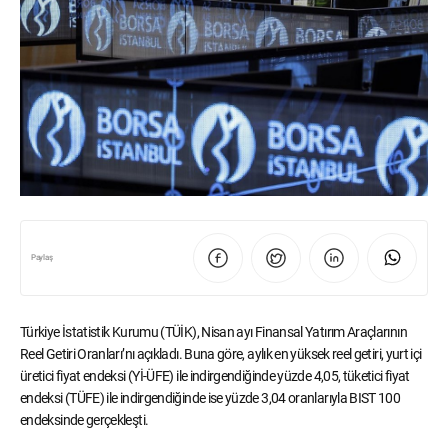
Paylaş
Türkiye İstatistik Kurumu (TÜİK), Nisan ayı Finansal Yatırım Araçlarının
Reel Getiri Oranları’nı açıkladı. Buna göre, aylık en yüksek reel getiri, yurt içi
üretici fiyat endeksi (Yİ-ÜFE) ile indirgendiğinde yüzde 4,05, tüketici fiyat
endeksi (TÜFE) ile indirgendiğinde ise yüzde 3,04 oranlarıyla BIST 100
endeksinde gerçekleşti.