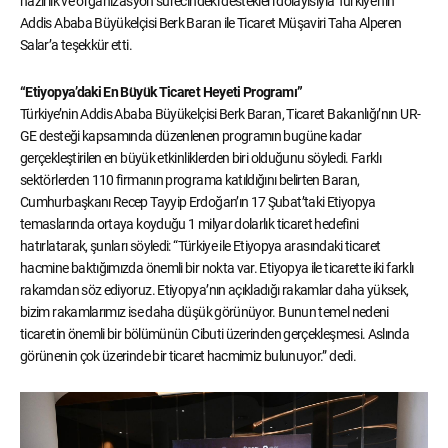
hazırlık ve organizasyon sürecindeki destekleri dolayısıyla Türkiye’nin
Addis Ababa Büyükelçisi Berk Baran ile Ticaret Müşaviri Taha Alperen
Salar’a teşekkür etti.
“Etiyopya’daki En Büyük Ticaret Heyeti Programı”
Türkiye’nin Addis Ababa Büyükelçisi Berk Baran, Ticaret Bakanlığı’nın UR-
GE desteği kapsamında düzenlenen programın bugüne kadar
gerçekleştirilen en büyük etkinliklerden biri olduğunu söyledi. Farklı
sektörlerden 110 firmanın programa katıldığını belirten Baran,
Cumhurbaşkanı Recep Tayyip Erdoğan’ın 17 Şubat’taki Etiyopya
temaslarında ortaya koyduğu 1 milyar dolarlık ticaret hedefini
hatırlatarak, şunları söyledi: “Türkiye ile Etiyopya arasındaki ticaret
hacmine baktığımızda önemli bir nokta var. Etiyopya ile ticarette iki farklı
rakamdan söz ediyoruz. Etiyopya’nın açıkladığı rakamlar daha yüksek,
bizim rakamlarımız ise daha düşük görünüyor. Bunun temel nedeni
ticaretin önemli bir bölümünün Cibuti üzerinden gerçekleşmesi. Aslında
görünenin çok üzerinde bir ticaret hacmimiz bulunuyor.” dedi.