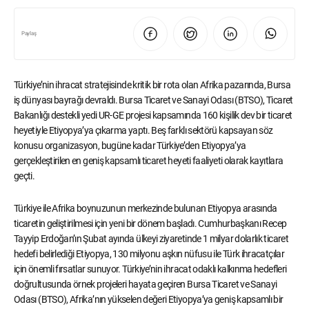
Paylaş
Türkiye’nin ihracat stratejisinde kritik bir rota olan Afrika pazarında, Bursa
iş dünyası bayrağı devraldı. Bursa Ticaret ve Sanayi Odası (BTSO), Ticaret
Bakanlığı destekli yedi UR-GE projesi kapsamında 160 kişilik dev bir ticaret
heyetiyle Etiyopya’ya çıkarma yaptı. Beş farklı sektörü kapsayan söz
konusu organizasyon, bugüne kadar Türkiye’den Etiyopya’ya
gerçekleştirilen en geniş kapsamlı ticaret heyeti faaliyeti olarak kayıtlara
geçti.
Türkiye ile Afrika boynuzunun merkezinde bulunan Etiyopya arasında
ticaretin geliştirilmesi için yeni bir dönem başladı. Cumhurbaşkanı Recep
Tayyip Erdoğan’ın Şubat ayında ülkeyi ziyaretinde 1 milyar dolarlık ticaret
hedefi belirlediği Etiyopya, 130 milyonu aşkın nüfusu ile Türk ihracatçılar
için önemli fırsatlar sunuyor. Türkiye’nin ihracat odaklı kalkınma hedefleri
doğrultusunda örnek projeleri hayata geçiren Bursa Ticaret ve Sanayi
Odası (BTSO), Afrika’nın yükselen değeri Etiyopya’ya geniş kapsamlı bir