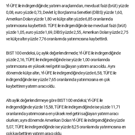
Yİ-ÜFE ile indirgendiğinde; yatırım araçlarından, mevduat faizi (brüt) yüzde
0,08, euro yüzde 0,73, Devlet İç Borçlanma Senetleri (DİBS) yüzde 1,60,
Amerikan Doları yüzde 1,80 ve külçe altın yüzde 6,85 oranlarında
yatırımcısına kaybettirdi. TÜFE ile indirgendiğinde ise mevduat faizi (brüt)
yüzde 1,05, euro yüzde 1,69, DİBS yüzde 2,55, Amerikan Doları yüzde 2,75
ve külçe altın yüzde 7,76 oranlarında yatırımcısına kaybettirdi.
BIST 100 endeksi, üç aylık değerlendirmede; Yİ-ÜFE ile indirgendiğinde
yüzde 2,16, TÜFE ile indirgendiğinde ise yüzde 1,00 oranlarında
yatırımcısına en yüksek reel getiri sağlayan yatırım aracı oldu. Aynı
dönemde külçe altın, Yİ-ÜFE ile indirgendiğinde yüzde 6,58, TÜFE ile
indirgendiğinde ise yüzde 7,65 oranlarında yatırımcısına en çok
kaybettiren yatırım aracı oldu.
Altı aylık değerlendirmeye göre BIST 100 endeksi; Yİ-ÜFE ile
indirgendiğinde yüzde 15,58, TÜFE ile indirgendiğinde ise yüzde 11,71
oranlarında yatırımcısına en yüksek reel getiri sağlayan yatırım aracı
olurken; aynı dönemde Amerikan Doları Yİ-ÜFE ile indirgendiğinde yüzde
5,07, TÜFE ile indirgendiğinde ise yüzde 8,25 oranlarında yatırımcısına en
çok kaybettiren yatırım aracı oldu.