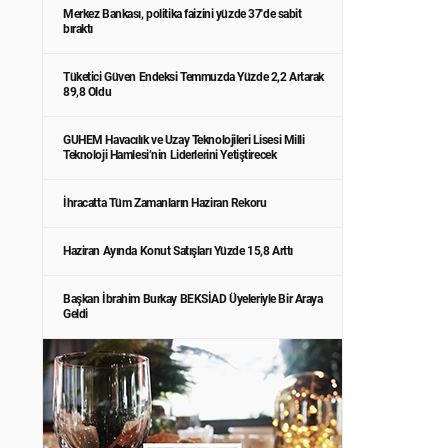
Merkez Bankası, politika faizini yüzde 37'de sabit
bıraktı
Tüketici Güven Endeksi Temmuzda Yüzde 2,2 Artarak
89,8 Oldu
GUHEM Havacılık ve Uzay Teknolojileri Lisesi Milli
Teknoloji Hamlesi’nin Liderlerini Yetiştirecek
İhracatta Tüm Zamanların Haziran Rekoru
Haziran Ayında Konut Satışları Yüzde 15,8 Arttı
Başkan İbrahim Burkay BEKSİAD Üyeleriyle Bir Araya
Geldi