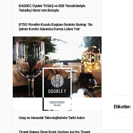
BASDEC Üyeleri TUSAŞ ve SSB Temsilcileriyle
Tedarikçi Günü’nde Buluştu
BTSO Yönetim Kurulu Başkanı İbrahim Burkay: ‘Bu
Şehrin Konfor Alanında Durma Lüksü Yok’
Etiketler:
Uzay ve Havacılık Teknolojilerinde Tarihi Adım
Ticaret Bakanı Ömer Bolat, Haziran Ayı Dış Ticaret