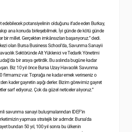
bet edebilecek potansiyelinin olduğunu ifade eden Burkay,
ırakıp ana konuda birleşebilmek. İyi günde de kötü günde
r bir millet. Gerçekten imkânsızları başarıyoruz.” dedi.
rkezi olan Bursa Business School’da, Savunma Sanayii
avacılık Sektöründe Alt Yüklenici ve Tedarik Yönetimi
udağ'da bir araya getirdik. Bu aslında bugüne kadar
şarı. Biz 10 yıl önce Bursa Uzay Havacılık Savunma
irmamız var. Toprağa ne kadar emek verirseniz o
üzden kader gayretin aşığı derler. Bizim görevimiz gayret
er sarf ediyoruz. Çok da güzel neticeler alıyoruz.”
emli savunma sanayi buluşmalarından IDEF’in
ketimizin yapması stratejik bir adımdır. Bursa’da
yet bundan 50 yıl, 100 yıl sonra bu ülkenin