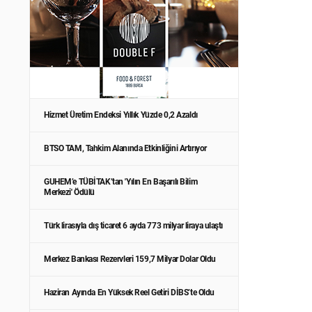
Hizmet Üretim Endeksi Yıllık Yüzde 0,2 Azaldı
BTSO TAM, Tahkim Alanında Etkinliğini Artırıyor
GUHEM’e TÜBİTAK’tan 'Yılın En Başarılı Bilim
Merkezi' Ödülü
Türk lirasıyla dış ticaret 6 ayda 773 milyar liraya ulaştı
Merkez Bankası Rezervleri 159,7 Milyar Dolar Oldu
Haziran Ayında En Yüksek Reel Getiri DİBS’te Oldu