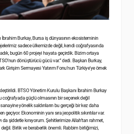
 İbrahim Burkay, Bursa iş dünyasının ekosisteminin
“Projelerimiz sadece ülkemizde değil, kendi coğrafyasında
şladık, bugün 60 projeyi hayata geçirdik. Bizim ortaya
TSO’nun dönüştürücü gücü var.” dedi. Başkan Burkay,
ark Girişim Sermayesi Yatırım Fonu’nun Türkiye'ye örnek
leştirildi. BTSO Yönetim Kurulu Başkanı İbrahim Burkay
u coğrafyada güçlü olmasının bir seçenek değil
nayine yönelik saldırıların bu gerçeği bir kez daha
geçiyor. Ekonominin yanı sıra jeopolitik sıkıntılar var.
 da şiddetle kınıyorum. Şehitlerimize Allah’tan rahmet,
eğil. Birlik ve beraberlik önemli. Rabbim birliğimizi,