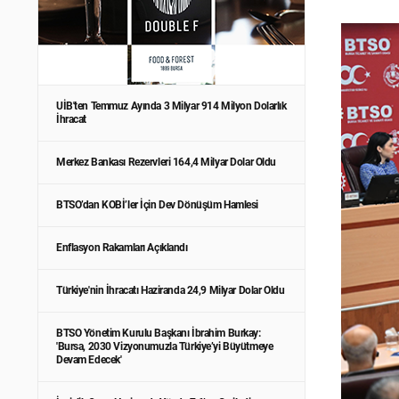
UİB'ten Temmuz Ayında 3 Milyar 914 Milyon Dolarlık
İhracat
Merkez Bankası Rezervleri 164,4 Milyar Dolar Oldu
BTSO’dan KOBİ’ler İçin Dev Dönüşüm Hamlesi
Enflasyon Rakamları Açıklandı
Türkiye'nin İhracatı Haziranda 24,9 Milyar Dolar Oldu
BTSO Yönetim Kurulu Başkanı İbrahim Burkay:
'Bursa, 2030 Vizyonumuzla Türkiye’yi Büyütmeye
Devam Edecek'