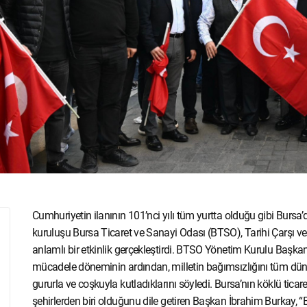
Cumhuriyetin ilanının 101’nci yılı tüm yurtta olduğu gibi Bursa’
kuruluşu Bursa Ticaret ve Sanayi Odası (BTSO), Tarihi Çarşı v
anlamlı bir etkinlik gerçekleştirdi. BTSO Yönetim Kurulu Başkanı
mücadele döneminin ardından, milletin bağımsızlığını tüm düny
gururla ve coşkuyla kutladıklarını söyledi. Bursa’nın köklü tica
şehirlerden biri olduğunu dile getiren Başkan İbrahim Burkay,