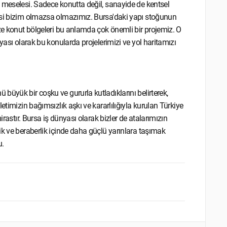
 meselesi. Sadece konutta değil, sanayide de kentsel
esi bizim olmazsa olmazımız. Bursa'daki yapı stoğunun
ize konut bölgeleri bu anlamda çok önemli bir projemiz. O
yası olarak bu konularda projelerimizi ve yol haritamızı
üyük bir coşku ve gururla kutladıklarını belirterek,
etimizin bağımsızlık aşkı ve kararlılığıyla kurulan Türkiye
irastır. Bursa iş dünyası olarak bizler de atalarımızın
ik ve beraberlik içinde daha güçlü yarınlara taşımak
u.