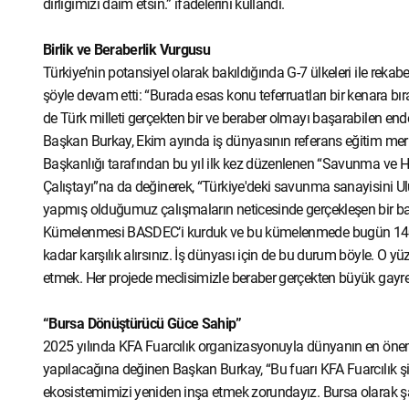
dirliğimizi daim etsin.” ifadelerini kullandı.
Birlik ve Beraberlik Vurgusu
Türkiye’nin potansiyel olarak bakıldığında G-7 ülkeleri ile reka
şöyle devam etti: “Burada esas konu teferruatları bir kenara b
de Türk milleti gerçekten bir ve beraber olmayı başarabilen ende
Başkan Burkay, Ekim ayında iş dünyasının referans eğitim me
Başkanlığı tarafından bu yıl ilk kez düzenlenen “Savunma ve H
Çalıştayı”na da değinerek, “Türkiye'deki savunma sanayisini Ul
yapmış olduğumuz çalışmaların neticesinde gerçekleşen bir ba
Kümelenmesi BASDEC’i kurduk ve bu kümelenmede bugün 140 f
kadar karşılık alırsınız. İş dünyası için de bu durum böyle. O y
etmek. Her projede meclisimizle beraber gerçekten büyük gayretl
“Bursa Dönüştürücü Güce Sahip”
2025 yılında KFA Fuarcılık organizasyonuyla dünyanın en ön
yapılacağına değinen Başkan Burkay, “Bu fuarı KFA Fuarcılık şir
ekosistemimizi yeniden inşa etmek zorundayız. Bursa olarak şa