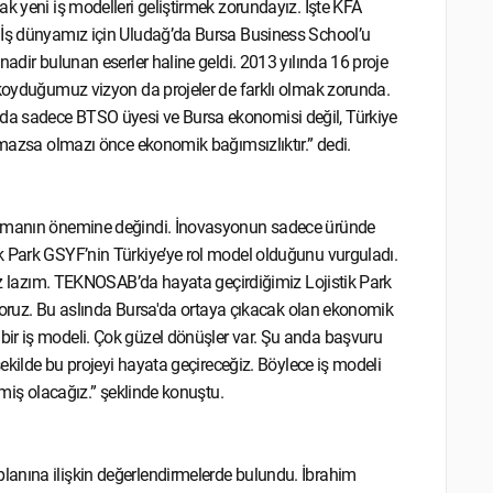
k yeni iş modelleri geliştirmek zorundayız. İşte KFA
. İş dünyamız için Uludağ’da Bursa Business School’u
nadir bulunan eserler haline geldi. 2013 yılında 16 proje
 koyduğumuz vizyon da projeler de farklı olmak zorunda.
da sadece BTSO üyesi ve Bursa ekonomisi değil, Türkiye
olmazsa olmazı önce ekonomik bağımsızlıktır.” dedi.
laşmanın önemine değindi. İnovasyonun sadece üründe
k Park GSYF’nin Türkiye’ye rol model olduğunu vurguladı.
mız lazım. TEKNOSAB’da hayata geçirdiğimiz Lojistik Park
riyoruz. Bu aslında Bursa'da ortaya çıkacak olan ekonomik
ir iş modeli. Çok güzel dönüşler var. Şu anda başvuru
şekilde bu projeyi hayata geçireceğiz. Böylece iş modeli
rmiş olacağız.” şeklinde konuştu.
lanına ilişkin değerlendirmelerde bulundu. İbrahim