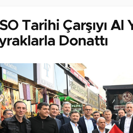
O Tarihi Çarşıyı Al Yı
yraklarla Donattı