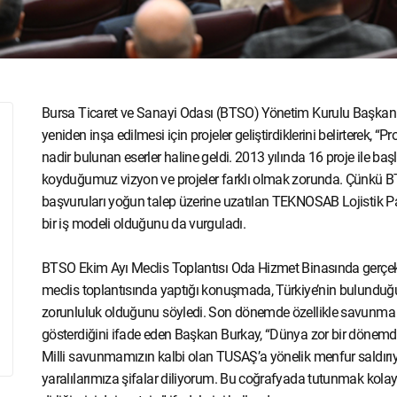
Bursa Ticaret ve Sanayi Odası (BTSO) Yönetim Kurulu Başkanı
yeniden inşa edilmesi için projeler geliştirdiklerini belirterek, 
nadir bulunan eserler haline geldi. 2013 yılında 16 proje ile ba
koyduğumuz vizyon ve projeler farklı olmak zorunda. Çünkü B
başvuruları yoğun talep üzerine uzatılan TEKNOSAB Lojistik P
bir iş modeli olduğunu da vurguladı.
BTSO Ekim Ayı Meclis Toplantısı Oda Hizmet Binasında gerçek
meclis toplantısında yaptığı konuşmada, Türkiye’nin bulunduğ
zorunluluk olduğunu söyledi. Son dönemde özellikle savunma sa
gösterdiğini ifade eden Başkan Burkay, “Dünya zor bir dönemden 
Milli savunmamızın kalbi olan TUSAŞ’a yönelik menfur saldırıyı
yaralılarımıza şifalar diliyorum. Bu coğrafyada tutunmak kolay d