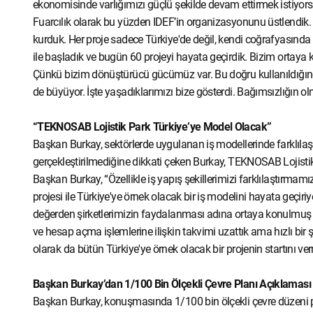
ekonomisinde varlığımızı güçlü şekilde devam ettirmek istiyorsa
Fuarcılık olarak bu yüzden IDEF’in organizasyonunu üstlendik
kurduk. Her proje sadece Türkiye'de değil, kendi coğrafyasında 
ile başladık ve bugün 60 projeyi hayata geçirdik. Bizim ortaya
Çünkü bizim dönüştürücü gücümüz var. Bu doğru kullanıldığın
de büyüyor. İşte yaşadıklarımızı bize gösterdi. Bağımsızlığın 
“TEKNOSAB Lojistik Park Türkiye’ye Model Olacak”
Başkan Burkay, sektörlerde uygulanan iş modellerinde farklı
gerçekleştirilmediğine dikkati çeken Burkay, TEKNOSAB Lojisti
Başkan Burkay, “Özellikle iş yapış şekillerimizi farklılaştırma
projesi ile Türkiye'ye örnek olacak bir iş modelini hayata geçi
değerden şirketlerimizin faydalanması adına ortaya konulmuş b
ve hesap açma işlemlerine ilişkin takvimi uzattık ama hızlı bir 
olarak da bütün Türkiye'ye örnek olacak bir projenin startını ve
Başkan Burkay’dan 1/100 Bin Ölçekli Çevre Planı Açıklaması
Başkan Burkay, konuşmasında 1/100 bin ölçekli çevre düzeni p