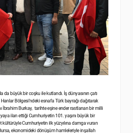
da da büyük bir coşku ile kutlandı. İş dünyasının çatı
e Hanlar Bölgesi’ndeki esnafa Türk bayrağı dağıtarak
 İbrahim Burkay, tarihte eşine ender rastlanan bir milli
aya ilan ettiği Cumhuriyetin 101. yaşını büyük bir
ret kültürüyle Cumhuriyetin ilk yüzyılına damga vuran
 “Bursa, ekonomideki dönüşüm hamleleriyle inşallah