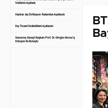
Verilerini Açıkladı
Haziran Ayı Enflasyon Rakamları Açıklandı
BTS
Dış Ticaret İstatistikleri Açıklandı
Ba
Savunma Sanayi Başkanı Prof. Dr. Görgün Bursa İş
Dünyası İle Buluştu