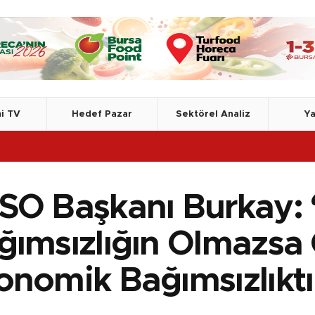
i TV
Hedef Pazar
Sektörel Analiz
Ya
T
SO Başkanı Burkay:
ğımsızlığın Olmazsa
onomik Bağımsızlıktı