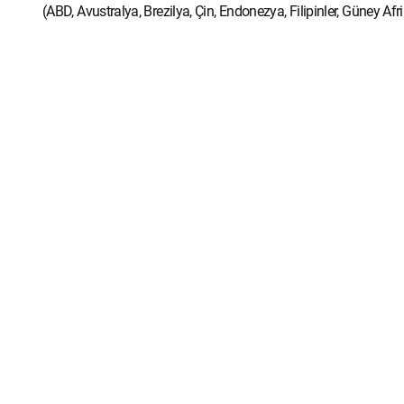
(ABD, Avustralya, Brezilya, Çin, Endonezya, Filipinler, Güney A
Kanada, Malezya, Meksika, Nijerya, Pakistan, Şili, Tayland, Vie
doların üzerine yükseltilmesi, bu ülkelerin ithalatından aldığı
ihracat menzilinin dünya ortalaması olan 4 bin 744 kilometreye y
Ekonomi TV
Bursa Ekonomisi
Türkiye Ekonomisi
Dünya Ekonom
Hakkımızda
Künye
Kullanım Koşulları
İletişim