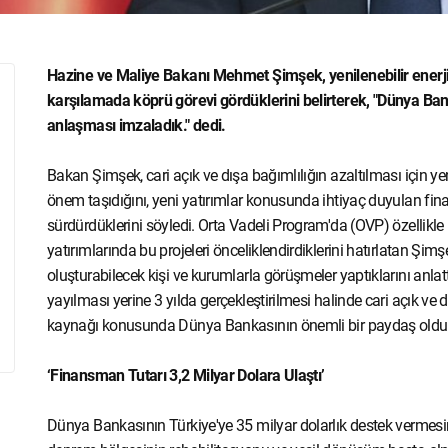
Hazine ve Maliye Bakanı Mehmet Şimşek, yenilenebilir enerji ve
karşılamada köprü görevi gördüklerini belirterek, "Dünya Bank
anlaşması imzaladık." dedi.
Bakan Şimşek, cari açık ve dışa bağımlılığın azaltılması için yeni
önem taşıdığını, yeni yatırımlar konusunda ihtiyaç duyulan fi
sürdürdüklerini söyledi. Orta Vadeli Program'da (OVP) özellikle
yatırımlarında bu projeleri önceliklendirdiklerini hatırlatan Şi
oluşturabilecek kişi ve kurumlarla görüşmeler yaptıklarını anlattı
yayılması yerine 3 yılda gerçekleştirilmesi halinde cari açık ve
kaynağı konusunda Dünya Bankasının önemli bir paydaş olduğu
‘Finansman Tutarı 3,2 Milyar Dolara Ulaştı’
Dünya Bankasının Türkiye'ye 35 milyar dolarlık destek vermes