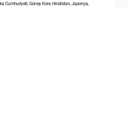
frika Cumhuriyeti, Güney Kore, Hindistan, Japonya,
tnam) yönelik ihracatımızı 4 katına çıkararak 80 milyar
mız toplam payı yüzde 1'e çıkararak ülkemizin ortalama
ükseltilmesi hedeflenmektedir." ifadelerine yer verildi.
isi
Yazarlar