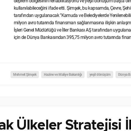
deprem bölgesinin rehabilitasyonu ve yeşil dönüşüm başta olma
kullanılabileceğini ifade etti. Şimşek, bu kapsamda, Çevre, Şehir
tarafından uygulanacak "Kamuda ve Belediyelerde Yenilenebil
milyon avro tutarında finansman sağlanmasına ilişkin anlaşmala
İşleri Genel Müdürlüğü ve İller Bankası AŞ tarafından uygulanaca
için de Dünya Bankasından 395,75 milyon avro tutarında finansm
Mehmet Şimşek
Hazine ve Maliye Bakanlığı
yeşil dönüşüm
Dünya B
k Ülkeler Stratejisi