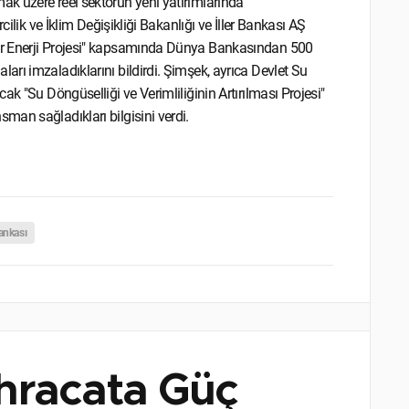
k üzere reel sektörün yeni yatırımlarında
cilik ve İklim Değişikliği Bakanlığı ve İller Bankası AŞ
ir Enerji Projesi" kapsamında Dünya Bankasından 500
rı imzaladıklarını bildirdi. Şimşek, ayrıca Devlet Su
k "Su Döngüselliği ve Verimliliğinin Artırılması Projesi"
an sağladıkları bilgisini verdi.
ankası
 İhracata Güç