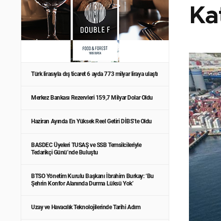
Ka
Türk lirasıyla dış ticaret 6 ayda 773 milyar liraya ulaştı
Merkez Bankası Rezervleri 159,7 Milyar Dolar Oldu
Haziran Ayında En Yüksek Reel Getiri DİBS’te Oldu
BASDEC Üyeleri TUSAŞ ve SSB Temsilcileriyle
Tedarikçi Günü’nde Buluştu
BTSO Yönetim Kurulu Başkanı İbrahim Burkay: ‘Bu
Şehrin Konfor Alanında Durma Lüksü Yok’
Uzay ve Havacılık Teknolojilerinde Tarihi Adım