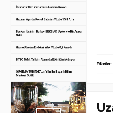
İhracatta Tüm Zamanların Haziran Rekoru
Haziran Ayında Konut Satışları Yüzde 15,8 Arttı
Başkan İbrahim Burkay BEKSİAD Üyeleriyle Bir Araya
Geldi
Hizmet Üretim Endeksi Yıllık Yüzde 0,2 Azaldı
BTSO TAM, Tahkim Alanında Etkinliğini Artırıyor
Etiketler:
GUHEM’e TÜBİTAK’tan 'Yılın En Başarılı Bilim
Merkezi' Ödülü
Uza