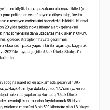
'nin en büyük ihracat pazarlarını olumsuz etkilediğine
cı para politikaları ve enflasyonla düşen talep, üretim
nın resesyon endişelerini barındırdığı bildirildi. Küresel
 20 yılda geldiği nokta itibarıyla artık geleneksel
ak ihracat menzilini daha uzağa taşımak, ülkenin ufkunu
fesi görecek stratejilerin hayata geçirilmesi
eleneksel ürün-pazar yapısını bir ileri aşamaya taşıyarak
ve 2022'de hayata geçirilen Uzak Ülkeler Stratejisi'ni
ullanıldı.
re yaptığına işaret edilen açıklamada, geçen yıl 139,7
a, yaklaşık 45 milyar dolarla yüzde 17,7'sinin yakın ve
tratejisi hakkında yapılan açıklamada, “Uzak Ülkeler
enindeki avantajlı konumundan faydalanarak 85 trilyon
, ortalama mesafesi 8 bin 500 kilometre olan 18 ülkeye