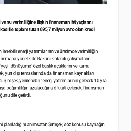
 su verimliliğine ilişkin finansman ihtiyaçlarını
ası ile toplam tutarı 895,7 milyon avro olan kredi
lenebilir enerji yatırımlarının ve üretimde verimliliğin
nansmana yönelik de Bakanlık olarak çalışmalarını
 "yeşil dönüşüme" özel başlık açtıklarını ve kamu
mşek, yurt dışı temaslarında da finansman kaynakları
. Şimşek, yenilenebilir enerji yatırımlarının gelecek 10 yıla
 dışa bağımlılığın azalacağına dikkati çekerek, finansman
nu dile getirdi.
ini planladığını anımsatan Şimşek, söz konusu kaynağın