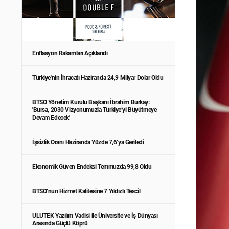
Enflasyon Rakamları Açıklandı
Türkiye'nin İhracatı Haziranda 24,9 Milyar Dolar Oldu
BTSO Yönetim Kurulu Başkanı İbrahim Burkay:
'Bursa, 2030 Vizyonumuzla Türkiye’yi Büyütmeye
Devam Edecek'
İşsizlik Oranı Haziranda Yüzde 7,6’ya Geriledi
Ekonomik Güven Endeksi Temmuzda 99,8 Oldu
BTSO’nun Hizmet Kalitesine 7 Yıldızlı Tescil
ULUTEK Yazılım Vadisi ile Üniversite ve İş Dünyası
Arasında Güçlü Köprü