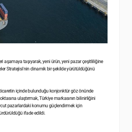
eri aşamaya taşıyarak, yeni ürün, yeni pazar çeşitliliğine
er Stratejisi'nin dinamik bir şekilde yürütüldüğünü
 ticaretin içinde bulunduğu konjonktür göz önünde
ktasına ulaştırmak, Türkiye markasının bilinirliğini
evcut pazarlardaki konumu güçlendirmek için
ürdürüldüğü ifade edildi.