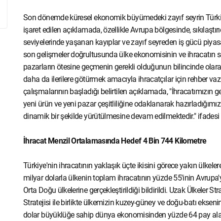
Son dönemde küresel ekonomik büyümedeki zayıf seyrin Türkiye
işaret edilen açıklamada, özellikle Avrupa bölgesinde, sıkılaştırı
seviyelerinde yaşanan kayıplar ve zayıf seyreden iş gücü piyasası
son gelişmeler doğrultusunda ülke ekonomisinin ve ihracatın son
pazarların ötesine geçmenin gerekli olduğunun bilincinde olar
daha da ilerilere götürmek amacıyla ihracatçılar için rehber vazi
çalışmalarının başladığı belirtilen açıklamada, "İhracatımızın g
yeni ürün ve yeni pazar çeşitliliğine odaklanarak hazırladığımız 
dinamik bir şekilde yürütülmesine devam edilmektedir." ifadesi k
İhracat Menzil Ortalamasında Hedef 4 Bin 744 Kilometre
Türkiye'nin ihracatının yaklaşık üçte ikisini görece yakın ülkele
milyar dolarla ülkenin toplam ihracatının yüzde 55'inin Avrupa'y
Orta Doğu ülkelerine gerçekleştirildiği bildirildi. Uzak Ülkeler S
Stratejisi ile birlikte ülkemizin kuzey-güney ve doğu-batı eks
dolar büyüklüğe sahip dünya ekonomisinden yüzde 64 pay alan