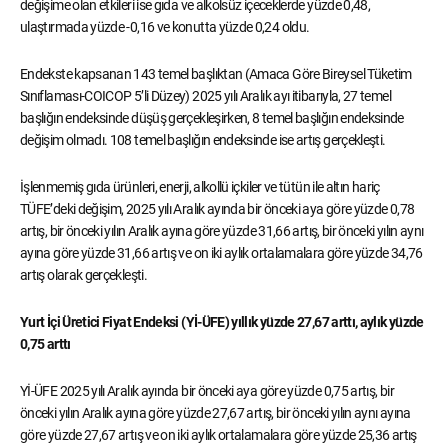
değişime olan etkileri ise gıda ve alkolsüz içeceklerde yüzde 0,48,
ulaştırmada yüzde -0,16 ve konutta yüzde 0,24 oldu.
Endekste kapsanan 143 temel başlıktan (Amaca Göre Bireysel Tüketim
Sınıflaması-COICOP 5’li Düzey) 2025 yılı Aralık ayı itibarıyla, 27 temel
başlığın endeksinde düşüş gerçekleşirken, 8 temel başlığın endeksinde
değişim olmadı. 108 temel başlığın endeksinde ise artış gerçekleşti.
İşlenmemiş gıda ürünleri, enerji, alkollü içkiler ve tütün ile altın hariç
TÜFE’deki değişim, 2025 yılı Aralık ayında bir önceki aya göre yüzde 0,78
artış, bir önceki yılın Aralık ayına göre yüzde 31,66 artış, bir önceki yılın aynı
ayına göre yüzde 31,66 artış ve on iki aylık ortalamalara göre yüzde 34,76
artış olarak gerçekleşti.
Yurt İçi Üretici Fiyat Endeksi (Yİ-ÜFE) yıllık yüzde 27,67 arttı, aylık yüzde
0,75 arttı
Yİ-ÜFE 2025 yılı Aralık ayında bir önceki aya göre yüzde 0,75 artış, bir
önceki yılın Aralık ayına göre yüzde 27,67 artış, bir önceki yılın aynı ayına
göre yüzde 27,67 artış ve on iki aylık ortalamalara göre yüzde 25,36 artış