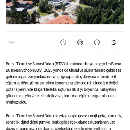
Paylaş
Bursa Ticaret ve Sanayi Odası (BTSO) tarafından hayata geçirilen Bursa
Business School (BBS), 2025 yılında da ulusal ve uluslararası ölçekte ses
getiren organizasyonlara ev sahipliği yaparak iş dünyasının yeni nesil
eğitim ve dönüşüm üssü olma konumunu güçlendirdi. Uludağ’ın doğal
potansiyelini nitelikli içeriklerle buluşturan BBS, yıl boyunca Türkiye’nin
gündemine yön veren stratejik zirve, forum ve eğitim programlarının
merkezi oldu.
Bursa Ticaret ve Sanayi Odası’nın vizyonuyla çevre, enerji, gıda, otomotiv,
şehircilik, dijital dönüşüm ve liderlik gibi birçok alanda düzenlenen üst
düzey organizasyonlar; kamu, özel sektör, akademi ve sivil toplum