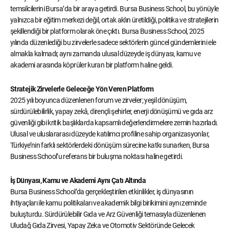
temsilcilerini Bursa’da bir araya getirdi. Bursa Business School, bu yönüyle
yalnızca bir eğitim merkezi değil, ortak aklın üretildiği, politika ve stratejilerin
şekillendiği bir platform olarak öne çıktı. Bursa Business School, 2025
yılında düzenlediği bu zirvelerle sadece sektörlerin güncel gündemlerini ele
almakla kalmadı; aynı zamanda ulusal düzeyde iş dünyası, kamu ve
akademi arasında köprüler kuran bir platform haline geldi.
Stratejik Zirvelerle Geleceğe Yön Veren Platform
2025 yılı boyunca düzenlenen forum ve zirveler; yeşil dönüşüm,
sürdürülebilirlik, yapay zekâ, dirençli şehirler, enerji dönüşümü ve gıda arz
güvenliği gibi kritik başlıklarda kapsamlı değerlendirmelere zemin hazırladı.
Ulusal ve uluslararası düzeyde katılımcı profiline sahip organizasyonlar,
Türkiye’nin farklı sektörlerdeki dönüşüm sürecine katkı sunarken, Bursa
Business School’u referans bir buluşma noktası haline getirdi.
İş Dünyası, Kamu ve Akademi Aynı Çatı Altında
Bursa Business School’da gerçekleştirilen etkinlikler, iş dünyasının
ihtiyaçları ile kamu politikaları ve akademik bilgi birikimini aynı zeminde
buluşturdu. Sürdürülebilir Gıda ve Arz Güvenliği temasıyla düzenlenen
Uludağ Gıda Zirvesi, Yapay Zeka ve Otomotiv Sektöründe Gelecek