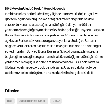
Dört Mevsim Uludağ Hedefi Gerçekleşecek
İbrahim Burkay, önümüzdeki beş yıl içinde Bursa ve Uludağ’ın, içerik ve
işlevsellik açısından bugüne kadar taşıdığı marka değerinin hakkını
verecek bir konuma ulaşacağını, yılın 365 günü dünyanın dört bir
yanından ziyaretçi ağırlayan bir merkez haline geleceğini kaydetti. Bu yıl da
Bursa Business School ev sahipliğinde en az 10 zirve düzenleneceğini
açıklayan Burkay, söz konusu organizasyonlarla Uludağ ve Bursa’nın
bölgesel ve uluslararası ölçekte etkisinin ve gücünün daha da artacağını
söyledi. İbrahim Burkay, "Bursa Business School, önümüzdeki süreçte
başta eğitim ve sağlık programları olmak üzere değişimin, dönüşümün ve
yenilenmenin en güçlü sahaları arasında yer alacak. BBS, dört mevsim
Uludağ hedefimizde çok güçlü bir role sahip. Uludağ’daki tüm otel ve
tesislerimiz de bu dönüşümün ana merkezleri haline gelecek." dedi.
Etiketler:
BBS
Bursa Business School
BTSO