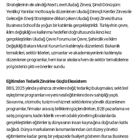
Stratejilerinin ele alındığı Next Level Uludağ Zirvesi, Şimdi Dönüşüm:
Yenilikçi Yarınlar mottosuyla düzenlenen Uludağ Dirençli Kentler Zirvesi ile
Geleceğin Enerji Stratejisine dikkat çeken Uludağ Enerji Zirvesi Bursa
Business School’da yoğun bir katılımla gerçekleştirildi. Türkiye’nin çevre,
iklim değişikliği ve kalkınma hedefleri doğrultusunda ikinci kez
gerçekleştirilen Uludağ Çevre Forumu ise Çevre, Şehircilik ve İklim
Değişikliği Bakanı Murat Kurum’un katılımıyla düzenlendi. Bakanlık
temsilcileri, sektör liderleri, uzmanlar ve akademisyenlerin katılımıyla
düzenlenen programlar, hem karar alıcılara hem de sektör temsilcilerine
yol gösterici çıktı ve öneriler sundu.
Eğitimden Tedarik Zincirine Güçlü Ekosistem
BBS, 2025 yılında yalnızca zirvelere değil; tedarikçi buluşmaları, sektörel
eşleştirme programları ve yeni nesil eğitimlere de ev sahipliği yaptı.
Savunma, otomotiv, turizm ve hizmet sektörlerine yönelik düzenlenen
programlar, firmalar arası iş birliklerini güçlendirirken, B2B pazarlama ve
satış programı, kadın liderlik ve veri odaklı yönetim gibi alanlarda
gerçekleştirilen eğitimler iş dünyasının insan kaynağına doğrudan katkı
sağladı. Dünya markalarının lansmanlarından üst düzey yönetici
eğitimlerine kadar geniş bir yelpazede faaliyet gösteren Bursa Business