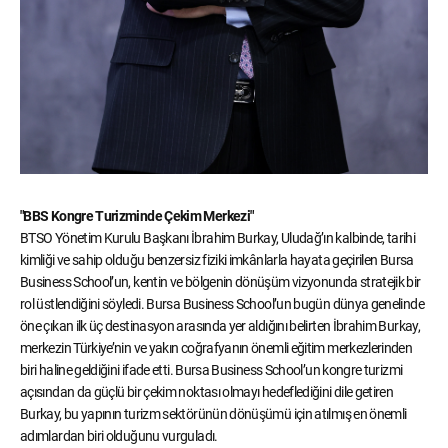
"BBS Kongre Turizminde Çekim Merkezi"
BTSO Yönetim Kurulu Başkanı İbrahim Burkay, Uludağ’ın kalbinde, tarihi
kimliği ve sahip olduğu benzersiz fiziki imkânlarla hayata geçirilen Bursa
Business School’un, kentin ve bölgenin dönüşüm vizyonunda stratejik bir
rol üstlendiğini söyledi. Bursa Business School’un bugün dünya genelinde
öne çıkan ilk üç destinasyon arasında yer aldığını belirten İbrahim Burkay,
merkezin Türkiye’nin ve yakın coğrafyanın önemli eğitim merkezlerinden
biri haline geldiğini ifade etti. Bursa Business School’un kongre turizmi
açısından da güçlü bir çekim noktası olmayı hedeflediğini dile getiren
Burkay, bu yapının turizm sektörünün dönüşümü için atılmış en önemli
adımlardan biri olduğunu vurguladı.