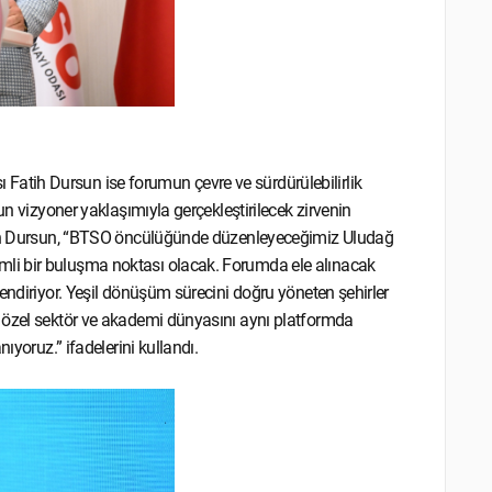
atih Dursun ise forumun çevre ve sürdürülebilirlik
un vizyoner yaklaşımıyla gerçekleştirilecek zirvenin
rten Dursun, “BTSO öncülüğünde düzenleyeceğimiz Uludağ
li bir buluşma noktası olacak. Forumda ele alınacak
endiriyor. Yeşil dönüşüm sürecini doğru yöneten şehirler
 özel sektör ve akademi dünyasını aynı platformda
ıyoruz.” ifadelerini kullandı.