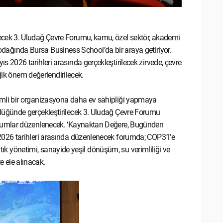
cek 3. Uludağ Çevre Forumu, kamu, özel sektör, akademi
m odağında Bursa Business School’da bir araya getiriyor.
2026 tarihleri arasında gerçekleştirilecek zirvede, çevre
jik önem değerlendirilecek.
mli bir organizasyona daha ev sahipliği yapmaya
üğünde gerçekleştirilecek 3. Uludağ Çevre Forumu
rumlar düzenlenecek. ‘Kaynaktan Değere, Bugünden
026 tarihleri arasında düzenlenecek forumda; COP31’e
atık yönetimi, sanayide yeşil dönüşüm, su verimliliği ve
te ele alınacak.