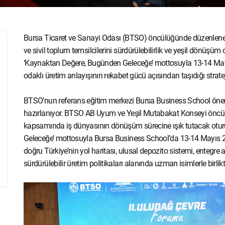
Bursa Ticaret ve Sanayi Odası (BTSO) öncülüğünde düzenlene
ve sivil toplum temsilcilerini sürdürülebilirlik ve yeşil dönüşü
‘Kaynaktan Değere, Bugünden Geleceğe’ mottosuyla 13-14 Mayıs 
odaklı üretim anlayışının rekabet gücü açısından taşıdığı strate
BTSO’nun referans eğitim merkezi Bursa Business School öne
hazırlanıyor. BTSO AB Uyum ve Yeşil Mutabakat Konseyi öncül
kapsamında iş dünyasının dönüşüm sürecine ışık tutacak otu
Geleceğe’ mottosuyla Bursa Business School’da 13-14 Mayıs 2
doğru Türkiye’nin yol haritası, ulusal depozito sistemi, entegre 
sürdürülebilir üretim politikaları alanında uzman isimlerle birlik