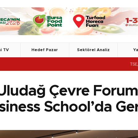
i TV
Hedef Pazar
Sektörel Analiz
Ya
TSE, Azerbaycan Devlet
 Uludağ Çevre Forum
siness School’da Ger