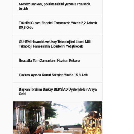
Merkez Bankası, politika faizini yüzde 37'de sabit
bıraktı
Tüketici Güven Endeksi Temmuzda Yüzde 2,2 Artarak
89,8 Oldu
GUHEM Havacılık ve Uzay Teknolojileri Lisesi Milli
Teknoloji Hamlesi’nin Liderlerini Yetiştirecek
İhracatta Tüm Zamanların Haziran Rekoru
Haziran Ayında Konut Satışları Yüzde 15,8 Arttı
Başkan İbrahim Burkay BEKSİAD Üyeleriyle Bir Araya
Geldi