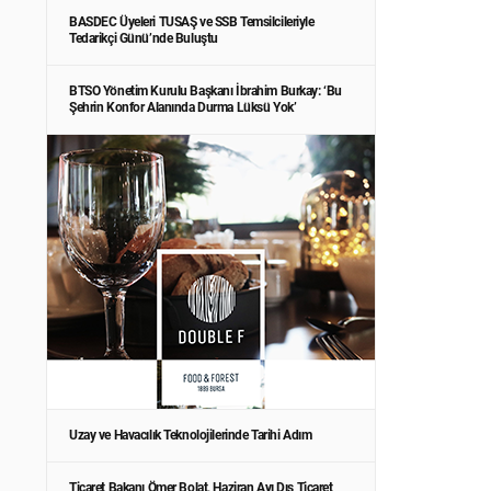
BASDEC Üyeleri TUSAŞ ve SSB Temsilcileriyle
Tedarikçi Günü’nde Buluştu
BTSO Yönetim Kurulu Başkanı İbrahim Burkay: ‘Bu
Şehrin Konfor Alanında Durma Lüksü Yok’
Uzay ve Havacılık Teknolojilerinde Tarihi Adım
Ticaret Bakanı Ömer Bolat, Haziran Ayı Dış Ticaret