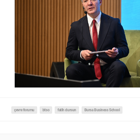
çevre forumu
btso
fatih dursun
Bursa Business School