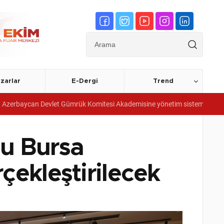
zarlar
E-Dergi
Trend
 Gümrük Komitesi Akademisine yönetim sistemi belgeleri verdi
Me
u Bursa
çekleştirilecek