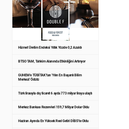
Hizmet Üretim Endeksi Yıllık Yüzde 0,2 Azaldı
BTSO TAM, Tahkim Alanında Etkinliğini Artırıyor
GUHEM’e TÜBİTAK’tan 'Yılın En Başarılı Bilim
Merkezi' Ödülü
Türk lirasıyla dış ticaret 6 ayda 773 milyar liraya ulaştı
Merkez Bankası Rezervleri 159,7 Milyar Dolar Oldu
Haziran Ayında En Yüksek Reel Getiri DİBS’te Oldu