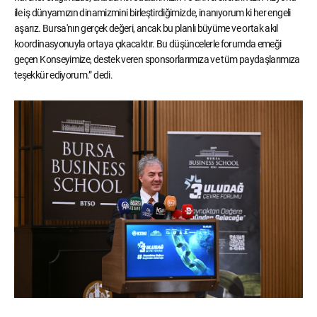
ile iş dünyamızın dinamizmini birleştirdiğimizde, inanıyorum ki her engeli
aşarız. Bursa'nın gerçek değeri, ancak bu planlı büyüme ve ortak akıl
koordinasyonuyla ortaya çıkacaktır. Bu düşüncelerle forumda emeği
geçen Konseyimize, destek veren sponsorlarımıza ve tüm paydaşlarımıza
teşekkür ediyorum.” dedi.