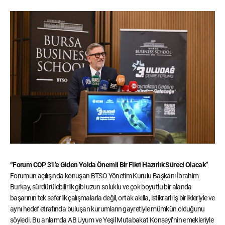
“Forum COP 31’e Giden Yolda Önemli Bir Fikri Hazırlık Süreci Olacak”
Forumun açılışında konuşan BTSO Yönetim Kurulu Başkanı İbrahim
Burkay, sürdürülebilirlik gibi uzun soluklu ve çok boyutlu bir alanda
başarının tek seferlik çalışmalarla değil, ortak akılla, istikrarlı iş birlikleriyle ve
aynı hedef etrafında buluşan kurumların gayretiyle mümkün olduğunu
söyledi. Bu anlamda AB Uyum ve Yeşil Mutabakat Konseyi’nin emekleriyle