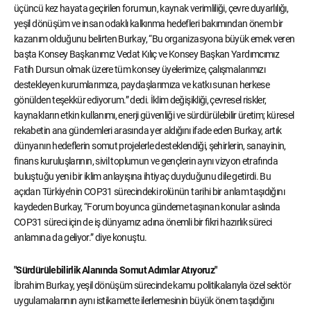
üçüncü kez hayata geçirilen forumun, kaynak verimliliği, çevre duyarlılığı,
yeşil dönüşüm ve insan odaklı kalkınma hedefleri bakımından önem bir
kazanım olduğunu belirten Burkay, “Bu organizasyona büyük emek veren
başta Konsey Başkanımız Vedat Kılıç ve Konsey Başkan Yardımcımız
Fatih Dursun olmak üzere tüm konsey üyelerimize, çalışmalarımızı
destekleyen kurumlarımıza, paydaşlarımıza ve katkı sunan herkese
gönülden teşekkür ediyorum.” dedi. İklim değişikliği, çevresel riskler,
kaynakların etkin kullanımı, enerji güvenliği ve sürdürülebilir üretim; küresel
rekabetin ana gündemleri arasında yer aldığını ifade eden Burkay, artık
dünyanın hedeflerin somut projelerle desteklendiği, şehirlerin, sanayinin,
finans kuruluşlarının, sivil toplumun ve gençlerin aynı vizyon etrafında
buluştuğu yeni bir iklim anlayışına ihtiyaç duyduğunu dile getirdi. Bu
açıdan Türkiye’nin COP31 sürecindeki rolünün tarihi bir anlam taşıdığını
kaydeden Burkay, “Forum boyunca gündeme taşınan konular aslında
COP31 süreci için de iş dünyamız adına önemli bir fikri hazırlık süreci
anlamına da geliyor.” diye konuştu.
"Sürdürülebilirlik Alanında Somut Adımlar Atıyoruz"
İbrahim Burkay, yeşil dönüşüm sürecinde kamu politikalarıyla özel sektör
uygulamalarının aynı istikamette ilerlemesinin büyük önem taşıdığını