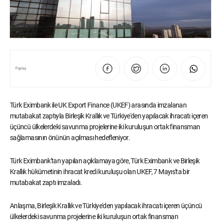
Paylaş
Türk Eximbank ile UK Export Finance (UKEF) arasında imzalanan
mutabakat zaptıyla Birleşik Krallık ve Türkiye'den yapılacak ihracatı içeren
üçüncü ülkelerdeki savunma projelerine iki kuruluşun ortak finansman
sağlamasının önünün açılması hedefleniyor.
Türk Eximbank'tan yapılan açıklamaya göre, Türk Eximbank ve Birleşik
Krallık hükümetinin ihracat kredi kuruluşu olan UKEF, 7 Mayıs'ta bir
mutabakat zaptı imzaladı.
Anlaşma, Birleşik Krallık ve Türkiye'den yapılacak ihracatı içeren üçüncü
ülkelerdeki savunma projelerine iki kuruluşun ortak finansman