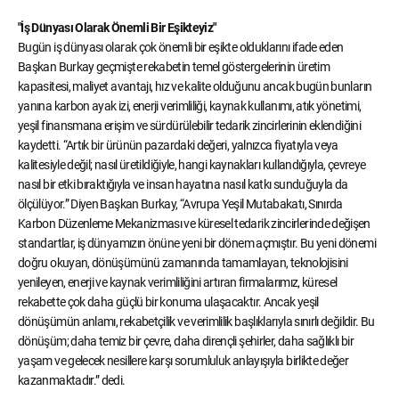
"İş Dünyası Olarak Önemli Bir Eşikteyiz"
Bugün iş dünyası olarak çok önemli bir eşikte olduklarını ifade eden
Başkan Burkay geçmişte rekabetin temel göstergelerinin üretim
kapasitesi, maliyet avantajı, hız ve kalite olduğunu ancak bugün bunların
yanına karbon ayak izi, enerji verimliliği, kaynak kullanımı, atık yönetimi,
yeşil finansmana erişim ve sürdürülebilir tedarik zincirlerinin eklendiğini
kaydetti. “Artık bir ürünün pazardaki değeri, yalnızca fiyatıyla veya
kalitesiyle değil; nasıl üretildiğiyle, hangi kaynakları kullandığıyla, çevreye
nasıl bir etki bıraktığıyla ve insan hayatına nasıl katkı sunduğuyla da
ölçülüyor.” Diyen Başkan Burkay, “Avrupa Yeşil Mutabakatı, Sınırda
Karbon Düzenleme Mekanizması ve küresel tedarik zincirlerinde değişen
standartlar, iş dünyamızın önüne yeni bir dönem açmıştır. Bu yeni dönemi
doğru okuyan, dönüşümünü zamanında tamamlayan, teknolojisini
yenileyen, enerji ve kaynak verimliliğini artıran firmalarımız, küresel
rekabette çok daha güçlü bir konuma ulaşacaktır. Ancak yeşil
dönüşümün anlamı, rekabetçilik ve verimlilik başlıklarıyla sınırlı değildir. Bu
dönüşüm; daha temiz bir çevre, daha dirençli şehirler, daha sağlıklı bir
yaşam ve gelecek nesillere karşı sorumluluk anlayışıyla birlikte değer
kazanmaktadır.” dedi.