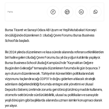
Paylaş
Bursa Ticaret ve Sanayi Odası AB Uyum ve Yeşil Mutabakat Konseyi
öncülüğünde düzenlenen 3. Uludağ Çevre Forumu Bursa Business
School’da başladı.
İlki 2024 yılında düzenlenen ve kısa sürede alanında referans etkinliklerden
biri haline gelen Uludağ Çevre Forumu bu yıl da yoğun katılımla yapılıyor.
Bursa Business School Uludağ Kampüsü’nde “Kaynaktan Değere
Bugünden Geleceğe” temasıyla düzenlenen forumda iki gün boyunca 7
ayrı oturum düzenlenecek. Türkiye'nin küresel iklim politikalarındaki
vizyonunu taçlandıracağı COP31’e doğru giderken atılacak stratejik
adımların değerlendirildiği forumda entegre atık yönetimi ve Ulusal
Depozito Sistemi, üretimde zorunlu geri dönüştürülmüş madde kullanımı,
otomotiv sektöründe sürdürülebilirlik, ulusal su politikaları ve sanayide
yeşil dönüşüm gibi başlıklarda alanında uzman isimler konuşmacı olarak
yer alıyor.