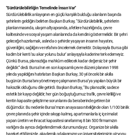
"Sürdürülebilirliğin Temelinde İnsan Var"
Sürdürülebilirlik anlayışının en güçlü karşılık bulduğu alanların başında
şehirlerin geldiğini belirten Başkan Burkay, “Sürdürülebilirlik, şehirlerin
planlanmasında, ulaşım altyapısında, afetlere hazırlığında, çevre
kalitesinde ve sosyal yaşam alanlarında da kendini göstermelidir. Bir şehri
geleceğe hazırlamak, aslında o şehirde yaşayan insanın hayatını,
güvenliğini, sağlığını ve refahını öncelemek demektir. Dolayısıyla Bursa gibi
kadim bir kenti ‘su akar yolunu bulur’ anlayışıyla kaderine terk edemeyiz.
Çünkü Bursa, plansızlığa mahkûm edilecek kadar değersiz bir şehir
değildir.” dedi. Bursa’nın en son kapsamlı çevre düzeni planının 1998
yılında yapıldığını hatırlatan Başkan Burkay, 30 yıl önceki bir akılla
bugünün Bursa’sını yönetmeye çalışmanın Bursa’ya yapılan büyük bir
haksızlık olduğunu dile getirdi. Başkan Burkay, “Bu plansızlık; sadece
estetik bir kayıp değildir; her gün boğuştuğumuz trafik, çevre kirliliği ve
kentin kapasite geliştirme sorunlarını da beraberinde getiren bir
düğümdür. Bu nedenle Bursa’mızın anayasası niteliğinde olan 1/100 binlik
çevre planında şehir içinde sıkışıp kalmış, apartmanlarla iç içe imalat
yapan üretim ve ihracat kapasitesi sınırlanmış 8 bin 500 firmamızın
varlığını da ayrıca değerlendirmek durumundayız. Organize bir akılla
hareket ettiğimizde, akademik odalarımızın ve üniversitelerimizin vizyonu