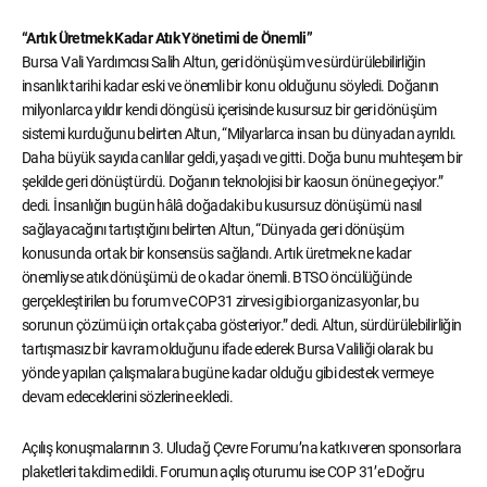
“Artık Üretmek Kadar Atık Yönetimi de Önemli”
Bursa Vali Yardımcısı Salih Altun, geri dönüşüm ve sürdürülebilirliğin
insanlık tarihi kadar eski ve önemli bir konu olduğunu söyledi. Doğanın
milyonlarca yıldır kendi döngüsü içerisinde kusursuz bir geri dönüşüm
sistemi kurduğunu belirten Altun, “Milyarlarca insan bu dünyadan ayrıldı.
Daha büyük sayıda canlılar geldi, yaşadı ve gitti. Doğa bunu muhteşem bir
şekilde geri dönüştürdü. Doğanın teknolojisi bir kaosun önüne geçiyor.”
dedi. İnsanlığın bugün hâlâ doğadaki bu kusursuz dönüşümü nasıl
sağlayacağını tartıştığını belirten Altun, “Dünyada geri dönüşüm
konusunda ortak bir konsensüs sağlandı. Artık üretmek ne kadar
önemliyse atık dönüşümü de o kadar önemli. BTSO öncülüğünde
gerçekleştirilen bu forum ve COP31 zirvesi gibi organizasyonlar, bu
sorunun çözümü için ortak çaba gösteriyor.” dedi. Altun, sürdürülebilirliğin
tartışmasız bir kavram olduğunu ifade ederek Bursa Valiliği olarak bu
yönde yapılan çalışmalara bugüne kadar olduğu gibi destek vermeye
devam edeceklerini sözlerine ekledi.
Açılış konuşmalarının 3. Uludağ Çevre Forumu’na katkı veren sponsorlara
plaketleri takdim edildi. Forumun açılış oturumu ise COP 31’e Doğru