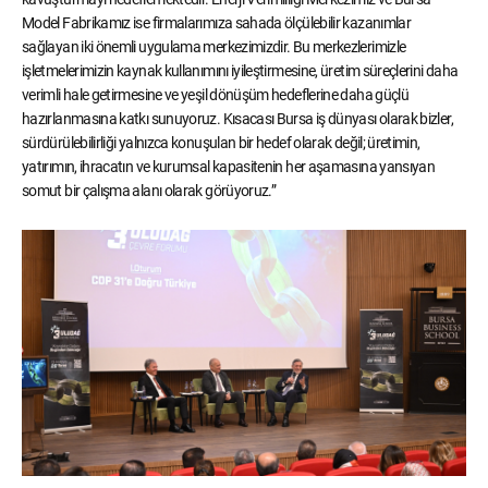
Model Fabrikamız ise firmalarımıza sahada ölçülebilir kazanımlar
sağlayan iki önemli uygulama merkezimizdir. Bu merkezlerimizle
işletmelerimizin kaynak kullanımını iyileştirmesine, üretim süreçlerini daha
verimli hale getirmesine ve yeşil dönüşüm hedeflerine daha güçlü
hazırlanmasına katkı sunuyoruz. Kısacası Bursa iş dünyası olarak bizler,
sürdürülebilirliği yalnızca konuşulan bir hedef olarak değil; üretimin,
yatırımın, ihracatın ve kurumsal kapasitenin her aşamasına yansıyan
somut bir çalışma alanı olarak görüyoruz.”