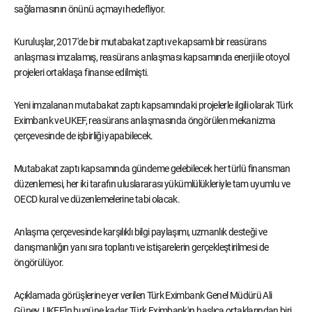
sağlamasının önünü açmayı hedefliyor.
Kuruluşlar, 2017'de bir mutabakat zaptı ve kapsamlı bir reasürans
anlaşması imzalamış, reasürans anlaşması kapsamında enerji ile otoyol
projeleri ortaklaşa finanse edilmişti.
Yeni imzalanan mutabakat zaptı kapsamındaki projelerle ilgili olarak Türk
Eximbank ve UKEF, reasürans anlaşmasında öngörülen mekanizma
çerçevesinde de işbirliği yapabilecek.
Mutabakat zaptı kapsamında gündeme gelebilecek her türlü finansman
düzenlemesi, her iki tarafın uluslararası yükümlülükleriyle tam uyumlu ve
OECD kural ve düzenlemelerine tabi olacak.
Anlaşma çerçevesinde karşılıklı bilgi paylaşımı, uzmanlık desteği ve
danışmanlığın yanı sıra toplantı ve istişarelerin gerçekleştirilmesi de
öngörülüyor.
Açıklamada görüşlerine yer verilen Türk Eximbank Genel Müdürü Ali
Güney, UKEF'in bugüne kadar Türk Eximbank'ın başlıca ortaklarından biri