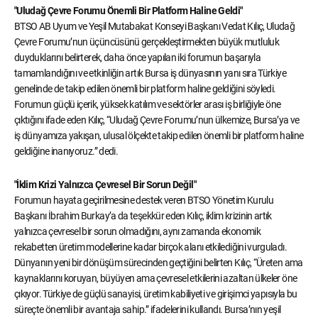
"Uludağ Çevre Forumu Önemli Bir Platform Haline Geldi"
BTSO AB Uyum ve Yeşil Mutabakat Konseyi Başkanı Vedat Kılıç, Uludağ
Çevre Forumu’nun üçüncüsünü gerçekleştirmekten büyük mutluluk
duyduklarını belirterek, daha önce yapılan iki forumun başarıyla
tamamlandığını ve etkinliğin artık Bursa iş dünyasının yanı sıra Türkiye
genelinde de takip edilen önemli bir platform haline geldiğini söyledi.
Forumun güçlü içerik, yüksek katılım ve sektörler arası iş birliğiyle öne
çıktığını ifade eden Kılıç, “Uludağ Çevre Forumu’nun ülkemize, Bursa’ya ve
iş dünyamıza yakışan, ulusal ölçekte takip edilen önemli bir platform haline
geldiğine inanıyoruz.” dedi.
"İklim Krizi Yalnızca Çevresel Bir Sorun Değil"
Forumun hayata geçirilmesine destek veren BTSO Yönetim Kurulu
Başkanı İbrahim Burkay’a da teşekkür eden Kılıç, iklim krizinin artık
yalnızca çevresel bir sorun olmadığını, aynı zamanda ekonomik
rekabetten üretim modellerine kadar birçok alanı etkilediğini vurguladı.
Dünyanın yeni bir dönüşüm sürecinden geçtiğini belirten Kılıç, “Üreten ama
kaynaklarını koruyan, büyüyen ama çevresel etkilerini azaltan ülkeler öne
çıkıyor. Türkiye de güçlü sanayisi, üretim kabiliyeti ve girişimci yapısıyla bu
süreçte önemli bir avantaja sahip.” ifadelerini kullandı. Bursa’nın yeşil