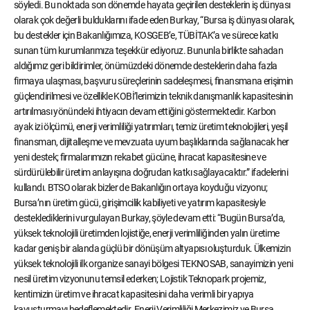
söyledi. Bu noktada son dönemde hayata geçirilen desteklerin iş dünyası
olarak çok değerli bulduklarını ifade eden Burkay, “Bursa iş dünyası olarak,
bu destekler için Bakanlığımıza, KOSGEB’e, TÜBİTAK’a ve sürece katkı
sunan tüm kurumlarımıza teşekkür ediyoruz. Bununla birlikte sahadan
aldığımız geri bildirimler, önümüzdeki dönemde desteklerin daha fazla
firmaya ulaşması, başvuru süreçlerinin sadeleşmesi, finansmana erişimin
güçlendirilmesi ve özellikle KOBİ’lerimizin teknik danışmanlık kapasitesinin
artırılması yönündeki ihtiyacın devam ettiğini göstermektedir. Karbon
ayak izi ölçümü, enerji verimliliği yatırımları, temiz üretim teknolojileri, yeşil
finansman, dijitalleşme ve mevzuata uyum başlıklarında sağlanacak her
yeni destek; firmalarımızın rekabet gücüne, ihracat kapasitesine ve
sürdürülebilir üretim anlayışına doğrudan katkı sağlayacaktır.” ifadelerini
kullandı. BTSO olarak bizler de Bakanlığın ortaya koyduğu vizyonu;
Bursa’nın üretim gücü, girişimcilik kabiliyeti ve yatırım kapasitesiyle
desteklediklerini vurgulayan Burkay, şöyle devam etti: “Bugün Bursa’da,
yüksek teknolojili üretimden lojistiğe, enerji verimliliğinden yalın üretime
kadar geniş bir alanda güçlü bir dönüşüm altyapısı oluşturduk. Ülkemizin
yüksek teknolojili ilk organize sanayi bölgesi TEKNOSAB, sanayimizin yeni
nesil üretim vizyonunu temsil ederken; Lojistik Teknopark projemiz,
kentimizin üretim ve ihracat kapasitesini daha verimli bir yapıya
kavuşturmayı hedeflemektedir. Enerji Verimliliği Merkezimiz ve Bursa