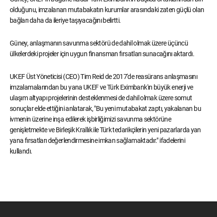
olduğunu, imzalanan mutabakatın kurumlar arasındaki zaten güçlü olan
bağları daha da ileriye taşıyacağını belirtti.
Güney, anlaşmanın savunma sektörü de dahil olmak üzere üçüncü
ülkelerdeki projeler için uygun finansman fırsatları sunacağını aktardı.
UKEF Üst Yöneticisi (CEO) Tim Reid de 2017'de reasürans anlaşmasını
imzalamalarından bu yana UKEF ve Türk Eximbank'ın büyük enerji ve
ulaşım altyapı projelerinin desteklenmesi de dahil olmak üzere somut
sonuçlar elde ettiğini anlatarak, "Bu yeni mutabakat zaptı, yakalanan bu
ivmenin üzerine inşa edilerek işbirliğimizi savunma sektörüne
genişletmekte ve Birleşik Krallık ile Türk tedarikçilerin yeni pazarlarda yan
yana fırsatları değerlendirmesine imkan sağlamaktadır." ifadelerini
kullandı.