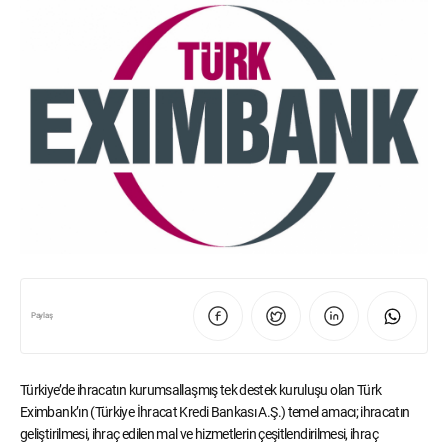
Paylaş
Türkiye’de ihracatın kurumsallaşmış tek destek kuruluşu olan Türk
Eximbank’ın (Türkiye İhracat Kredi Bankası A.Ş.) temel amacı; ihracatın
geliştirilmesi, ihraç edilen mal ve hizmetlerin çeşitlendirilmesi, ihraç