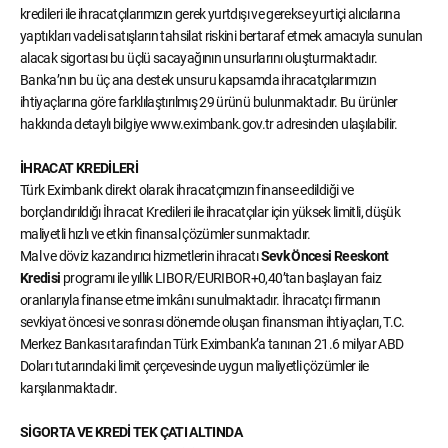
kredileri ile ihracatçılarımızın gerek yurtdışı ve gerekse yurtiçi alıcılarına
yaptıkları vadeli satışların tahsilat riskini bertaraf etmek amacıyla sunulan
alacak sigortası bu üçlü sacayağının unsurlarını oluşturmaktadır.
Banka’nın bu üç ana destek unsuru kapsamda ihracatçılarımızın
ihtiyaçlarına göre farklılaştırılmış 29 ürünü bulunmaktadır. Bu ürünler
hakkında detaylı bilgiye www.eximbank.gov.tr adresinden ulaşılabilir.
İHRACAT KREDİLERİ
Türk Eximbank direkt olarak ihracatçımızın finanse edildiği ve
borçlandırıldığı İhracat Kredileri ile ihracatçılar için yüksek limitli, düşük
maliyetli hızlı ve etkin finansal çözümler sunmaktadır.
Mal ve döviz kazandırıcı hizmetlerin ihracatı
Sevk Öncesi Reeskont
Kredisi
programı ile yıllık LIBOR/EURIBOR+0,40’tan başlayan faiz
oranlarıyla finanse etme imkânı sunulmaktadır. İhracatçı firmanın
sevkiyat öncesi ve sonrası dönemde oluşan finansman ihtiyaçları, T.C.
Merkez Bankası tarafından Türk Eximbank’a tanınan 21.6 milyar ABD
Doları tutarındaki limit çerçevesinde uygun maliyetli çözümler ile
karşılanmaktadır.
SİGORTA VE KREDİ TEK ÇATI ALTINDA