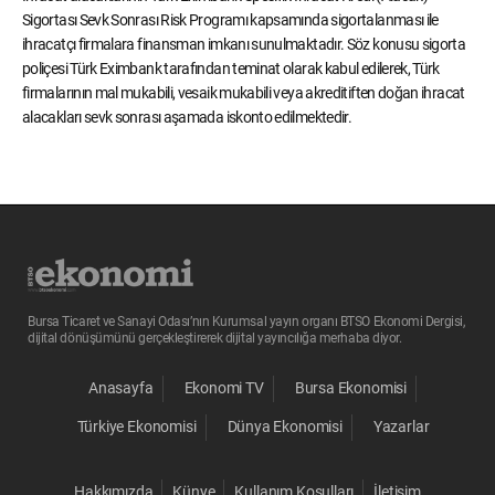
Sigortası Sevk Sonrası Risk Programı kapsamında sigortalanması ile
ihracatçı firmalara finansman imkanı sunulmaktadır. Söz konusu sigorta
poliçesi Türk Eximbank tarafından teminat olarak kabul edilerek, Türk
firmalarının mal mukabili, vesaik mukabili veya akreditiften doğan ihracat
alacakları sevk sonrası aşamada iskonto edilmektedir.
Bursa Ticaret ve Sanayi Odası’nın Kurumsal yayın organı BTSO Ekonomi Dergisi,
dijital dönüşümünü gerçekleştirerek dijital yayıncılığa merhaba diyor.
Anasayfa
Ekonomi TV
Bursa Ekonomisi
Türkiye Ekonomisi
Dünya Ekonomisi
Yazarlar
Hakkımızda
Künye
Kullanım Koşulları
İletişim