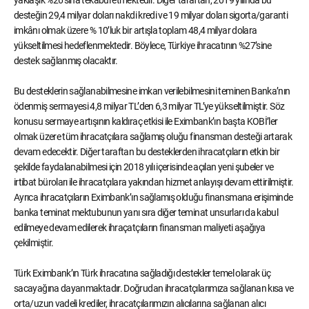
yaklaşık %26’sına tekabül etmektedir. Diğer taraftan, 2019 yılında bu
desteğin 29,4 milyar doları nakdi kredi ve 19 milyar doları sigorta/garanti
imkânı olmak üzere % 10’luk bir artışla toplam 48,4 milyar dolara
yükseltilmesi hedeflenmektedir. Böylece, Türkiye ihracatının %27’sine
destek sağlanmış olacaktır.
Bu desteklerin sağlanabilmesine imkan verilebilmesini teminen Banka’nın
ödenmiş sermayesi 4,8 milyar TL’den 6,3 milyar TL’ye yükseltilmiştir. Söz
konusu sermaye artışının kaldıraç etkisi ile Eximbank’ın başta KOBİ’ler
olmak üzere tüm ihracatçılara sağlamış oluğu finansman desteği artarak
devam edecektir. Diğer taraftan bu desteklerden ihracatçıların etkin bir
şekilde faydalanabilmesi için 2018 yılı içerisinde açılan yeni şubeler ve
irtibat büroları ile ihracatçılara yakından hizmet anlayışı devam ettirilmiştir.
Ayrıca ihracatçıların Eximbank’ın sağlamış olduğu finansmana erişiminde
banka teminat mektubunun yanı sıra diğer teminat unsurları da kabul
edilmeye devam edilerek ihraçatçıların finansman maliyeti aşağıya
çekilmiştir.
Türk Eximbank’ın Türk ihracatına sağladığı destekler temel olarak üç
sacayağına dayanmaktadır. Doğrudan ihracatçılarımıza sağlanan kısa ve
orta/uzun vadeli krediler, ihracatçılarımızın alıcılarına sağlanan alıcı