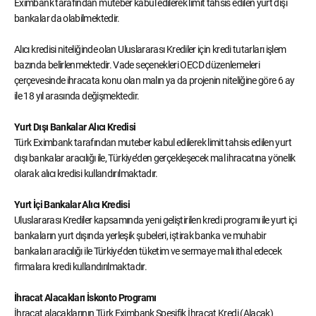
Eximbank tarafından muteber kabul edilerek limit tahsis edilen yurt dışı
bankalar da olabilmektedir.
Alıcı kredisi niteliğinde olan Uluslararası Krediler için kredi tutarları işlem
bazında belirlenmektedir. Vade seçenekleri OECD düzenlemeleri
çerçevesinde ihracata konu olan malın ya da projenin niteliğine göre 6 ay
ile 18 yıl arasında değişmektedir.
Yurt Dışı Bankalar Alıcı Kredisi
Türk Eximbank tarafından muteber kabul edilerek limit tahsis edilen yurt
dışı bankalar aracılığı ile, Türkiye’den gerçekleşecek mal ihracatına yönelik
olarak alıcı kredisi kullandırılmaktadır.
Yurt İçi Bankalar Alıcı Kredisi
Uluslararası Krediler kapsamında yeni geliştirilen kredi programı ile yurt içi
bankaların yurt dışında yerleşik şubeleri, iştirak banka ve muhabir
bankaları aracılığı ile Türkiye’den tüketim ve sermaye malı ithal edecek
firmalara kredi kullandırılmaktadır.
İhracat Alacakları İskonto Programı
İhracat alacaklarının Türk Eximbank Spesifik İhracat Kredi (Alacak)