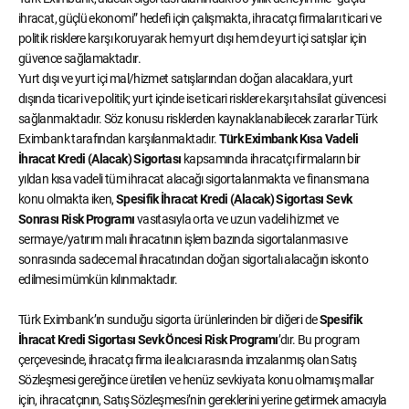
ihracat, güçlü ekonomi” hedefi için çalışmakta, ihracatçı firmaları ticari ve
politik risklere karşı koruyarak hem yurt dışı hem de yurt içi satışlar için
güvence sağlamaktadır.
Yurt dışı ve yurt içi mal/hizmet satışlarından doğan alacaklara, yurt
dışında ticari ve politik; yurt içinde ise ticari risklere karşı tahsilat güvencesi
sağlanmaktadır. Söz konusu risklerden kaynaklanabilecek zararlar Türk
Eximbank tarafından karşılanmaktadır.
Türk Eximbank Kısa Vadeli
İhracat Kredi (Alacak) Sigortası
kapsamında ihracatçı firmaların bir
yıldan kısa vadeli tüm ihracat alacağı sigortalanmakta ve finansmana
konu olmakta iken,
Spesifik İhracat Kredi (Alacak) Sigortası Sevk
Sonrası Risk Programı
vasıtasıyla orta ve uzun vadeli hizmet ve
sermaye/yatırım malı ihracatının işlem bazında sigortalanması ve
sonrasında sadece mal ihracatından doğan sigortalı alacağın iskonto
edilmesi mümkün kılınmaktadır.
Türk Eximbank’ın sunduğu sigorta ürünlerinden bir diğeri de
Spesifik
İhracat Kredi Sigortası Sevk Öncesi Risk Programı
’dır. Bu program
çerçevesinde, ihracatçı firma ile alıcı arasında imzalanmış olan Satış
Sözleşmesi gereğince üretilen ve henüz sevkiyata konu olmamış mallar
için, ihracatçının, Satış Sözleşmesi’nin gereklerini yerine getirmek amacıyla