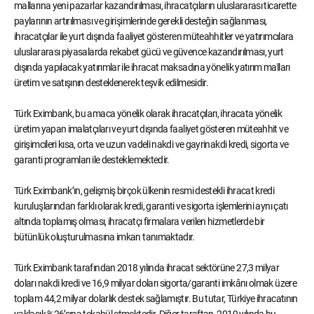
mallarına yeni pazarlar kazandırılması, ihracatçıların uluslararası ticarette
paylarının artırılması ve girişimlerinde gerekli desteğin sağlanması,
ihracatçılar ile yurt dışında faaliyet gösteren müteahhitler ve yatırımcılara
uluslararası piyasalarda rekabet gücü ve güvence kazandırılması, yurt
dışında yapılacak yatırımlar ile ihracat maksadına yönelik yatırım malları
üretim ve satışının desteklenerek teşvik edilmesidir.
Türk Eximbank, bu amaca yönelik olarak ihracatçıları, ihracata yönelik
üretim yapan imalatçıları ve yurt dışında faaliyet gösteren müteahhit ve
girişimcileri kısa, orta ve uzun vadeli nakdi ve gayrinakdi kredi, sigorta ve
garanti programları ile desteklemektedir.
Türk Eximbank’ın, gelişmiş birçok ülkenin resmi destekli ihracat kredi
kuruluşlarından farklı olarak kredi, garanti ve sigorta işlemlerini aynı çatı
altında toplamış olması, ihracatçı firmalara verilen hizmetlerde bir
bütünlük oluşturulmasına imkan tanımaktadır.
Türk Eximbank tarafından 2018 yılında ihracat sektörüne 27,3 milyar
doları nakdi kredi ve 16,9 milyar doları sigorta/garanti imkânı olmak üzere
toplam 44,2 milyar dolarlık destek sağlamıştır. Bu tutar, Türkiye ihracatının