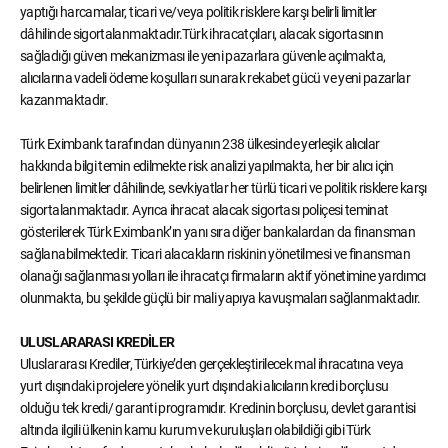
yaptığı harcamalar, ticari ve/veya politik risklere karşı belirli limitler
dâhilinde sigortalanmaktadır.Türk ihracatçıları, alacak sigortasının
sağladığı güven mekanizması ile yeni pazarlara güvenle açılmakta,
alıcılarına vadeli ödeme koşulları sunarak rekabet gücü ve yeni pazarlar
kazanmaktadır.
Türk Eximbank tarafından dünyanın 238 ülkesinde yerleşik alıcılar
hakkında bilgi temin edilmekte risk analizi yapılmakta, her bir alıcı için
belirlenen limitler dâhilinde, sevkiyatlar her türlü ticari ve politik risklere karşı
sigortalanmaktadır. Ayrıca ihracat alacak sigortası poliçesi teminat
gösterilerek Türk Eximbank’ın yanı sıra diğer bankalardan da finansman
sağlanabilmektedir. Ticari alacakların riskinin yönetilmesi ve finansman
olanağı sağlanması yolları ile ihracatçı firmaların aktif yönetimine yardımcı
olunmakta, bu şekilde güçlü bir mali yapıya kavuşmaları sağlanmaktadır.
ULUSLARARASI KREDİLER
Uluslararası Krediler, Türkiye’den gerçekleştirilecek mal ihracatına veya
yurt dışındaki projelere yönelik yurt dışındaki alıcıların kredi borçlusu
olduğu tek kredi/ garanti programıdır. Kredinin borçlusu, devlet garantisi
altında ilgili ülkenin kamu kurum ve kuruluşları olabildiği gibi Türk