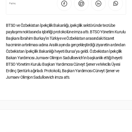
Paylaş
BTSO ve Özbekistan İpekçilik Bakanlığı, ipekçilik sektöründe tecrübe
paylaşımı noktasında işbirliği protokolüne imza attı. BTSO Yönetim Kurulu
Başkanı İbrahim Burkay’ın Türkiye ve Özbekistan arasındaki ticaret
hacminin artırılması adına Aralık ayında gerçekleştirdiği ziyaretin ardından
Özbekistan İpekçilik Bakanlığı heyeti Bursa’ya geldi. Özbekistan İpekçilik
Bakan Yardımcısı Jumaev Olimjon Sadulloevich’ın başkanlık ettiği heyeti
BTSO Yönetim Kurulu Başkan Yardımcısı Cüneyt Şener ve Meclis Üyesi
Erdinç Şentürk ağırladı. Protokolü, Başkan Yardımcısı Cüneyt Şener ve
Jumaev Olimjon Sadulloevich imza attı.