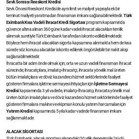
Sevk Sonrası Reeskont Kredisi
Sevk Öncesi Reeskont Kredisi ile aynı limit ve maliyet yapısıyla ek bir
teminat maliyeti yaratmadan finansman imkanı sağlanabilmektedir.
Türk
Eximbank Kısa Vadeli İhracat Kredi Sigortası
programı kapsamında
güvence altına alınan 360 güne kadar vadeli ihracat alacakları temlik
alınmak suretiyle Türk Eximbank tarafından iskonto edilebilmektedir.
Böylece hem ihracat alacakları sigorta kapsamına alınmakta hem de kısa
sürede söz konusu alacaklar iskonto edilerek öngörülebilir bir nakit akışı
sağlanabilmektedir.
İhracatta bir adım önde olmak için; orta ve uzun vadeli finansman İhracat
sürecinde; ihracatçılara, imalatçı-ihracatçı, ihracata yönelik mal üreten
bütün imalatçılara ve döviz kazandırıcı hizmet sektörlerinde faaliyet
gösteren firmalara işletme sermayesi ihtiyaçları için
İşletme Sermayesi
Kredisi
kapsamında 3 yıl vadede, imalatçı-İhracatçı, ihracata yönelik mal
üreten bütün imalatçılara ve döviz kazandırıcı hizmet sektörlerinde faaliyet
gösteren firmalara makine ve ekipman konulu yatırım harcamaları için
Yatırım Kredisi
kapsamında 5 yıla kadar vadede finansman imkanı
sağlanmaktadır.
ALACAK SİGORTASI
Türk Eximbank, alacak sigortası alanındaki 30 yıllık deneyimi ile “güçlü