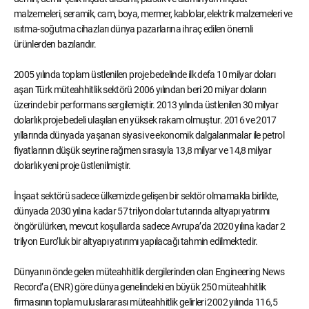
malzemeleri, seramik, cam, boya, mermer, kablolar, elektrik malzemeleri ve
ısıtma-soğutma cihazları dünya pazarlarına ihraç edilen önemli
ürünlerden bazılarıdır.
2005 yılında toplam üstlenilen proje bedelinde ilk defa 10 milyar doları
aşan Türk müteahhitlik sektörü 2006 yılından beri 20 milyar doların
üzerinde bir performans sergilemiştir. 2013 yılında üstlenilen 30 milyar
dolarlık proje bedeli ulaşılan en yüksek rakam olmuştur. 2016 ve 2017
yıllarında dünyada yaşanan siyasi ve ekonomik dalgalanmalar ile petrol
fiyatlarının düşük seyrine rağmen sırasıyla 13,8 milyar ve 14,8 milyar
dolarlık yeni proje üstlenilmiştir.
İnşaat sektörü sadece ülkemizde gelişen bir sektör olmamakla birlikte,
dünyada 2030 yılına kadar 57 trilyon dolar tutarında altyapı yatırımı
öngörülürken, mevcut koşullarda sadece Avrupa’da 2020 yılına kadar 2
trilyon Euro’luk bir altyapı yatırımı yapılacağı tahmin edilmektedir.
Dünyanın önde gelen müteahhitlik dergilerinden olan Engineering News
Record’a (ENR) göre dünya genelindeki en büyük 250 müteahhitlik
firmasının toplam uluslararası müteahhitlik gelirleri 2002 yılında 116,5