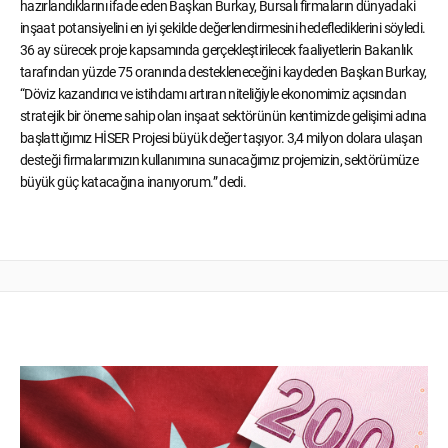
hazırlandıklarını ifade eden Başkan Burkay, Bursalı firmaların dünyadaki
inşaat potansiyelini en iyi şekilde değerlendirmesini hedeflediklerini söyledi.
36 ay sürecek proje kapsamında gerçekleştirilecek faaliyetlerin Bakanlık
tarafından yüzde 75 oranında destekleneceğini kaydeden Başkan Burkay,
“Döviz kazandırıcı ve istihdamı artıran niteliğiyle ekonomimiz açısından
stratejik bir öneme sahip olan inşaat sektörünün kentimizde gelişimi adına
başlattığımız HİSER Projesi büyük değer taşıyor. 3,4 milyon dolara ulaşan
desteği firmalarımızın kullanımına sunacağımız projemizin, sektörümüze
büyük güç katacağına inanıyorum.” dedi.