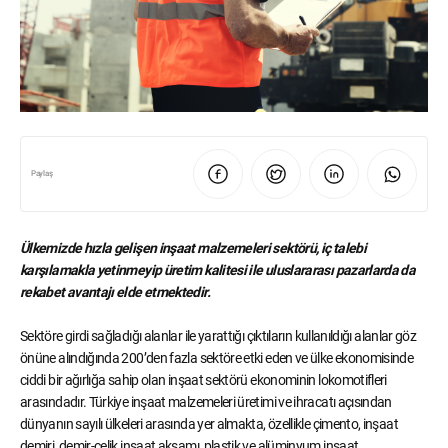
Paylaş
Ülkemizde hızla gelişen inşaat malzemeleri sektörü, iç talebi
karşılamakla yetinmeyip üretim kalitesi ile uluslararası pazarlarda da
rekabet avantajı elde etmektedir.
Sektöre girdi sağladığı alanlar ile yarattığı çıktıların kullanıldığı alanlar göz
önüne alındığında 200’den fazla sektöre etki eden ve ülke ekonomisinde
ciddi bir ağırlığa sahip olan inşaat sektörü ekonominin lokomotifleri
arasındadır. Türkiye inşaat malzemeleri üretimi ve ihracatı açısından
dünyanın sayılı ülkeleri arasında yer almakta, özellikle çimento, inşaat
demiri, demir-çelik inşaat aksamı, plastik ve alüminyum inşaat