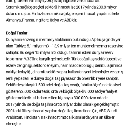
edildiği ülkeler Almanya, ABD, İsrail, İngiltere ve Kanada’dır.
Seramik sağlık gereçleri sektörü ihracatı ise 2017 yılında 230,8 milyon
dolar olmuştur. En fazla seramik sağlık gereçleri ihracatı yapılan ülkeler
Almanya, Fransa, İngiltere, İtalya ve ABD’dir.
Doğal Taşlar
Dünyanın en zengin mermer yataklarının bulunduğu Alp kuşağında yer
alan Türkiye, 5,1 milyar m3 –13,9 milyar ton muhtemel mermer rezervine
sahiptir. Bu değer 15 milyar m3 olduğu tahmin edilen dünya rezerv
toplamının %33’üne karşılık gelmektedir. Türk doğal taş sektörü; çeşit ve
rezerv zenginliği, sektör deneyimi, ham madde bolluğu, deniz ulaşımında
nakliye kolaylığı, dinamik sektör yapısı, kullanılan yeni teknolojiler ve geniş
renk yelpazesi ile dünya doğal taş piyasasında önemli bir yere sahiptir.
Sektörde yaklaşık 1.500 adet doğal taş ocağı, fabrika ölçeğinde faaliyet
gösteren 2.000 kadar tesis, orta ve küçük ölçekli 9.000 atölye faaliyet
göstermektedir. İstihdam edilen kişi sayısı 300.000 civarındadır.
2017 yılında ise doğaltaş ihracatı 2 milyar dolar olarak gerçekleşmiştir.
200 farklı ülkeye ihracat yapılan doğal taş ticaretinde Çin, ABD, Suudi
Arabistan, Hindistan, Irak ihracatımızda ilk sıralarda yer alan ülkeler
olmuştur.