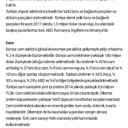
Irak’tır.
Türkiye, inşaat sektörüne yönelik her türlü boru ve bağlantı parçaları ve
döküm parçaları üretmektedir. Türkiye demir çelik boru ve bağlantı
parçaları ihracatı 2017 yılında 1,3 milyar dolar civarı olup, bu alandaki
başlıca pazarlarımız Irak, ABD, Romanya, İngiltere ve Almanya’dır.
Cam
Dünya cam sektörü global ekonomiye paralel bir gelişmeyle yılda ortalama
% 2-4 düzeyinde büyümektedir. Dünya cam üretiminin yaklaşık 140 milyar
dolar düzeyinde olduğu tahmin edilmektedir. Bu üretimin % 45’ini cam
ambalaj, % 37’sini düz cam, % 4’ünü cam ev eşyası, % 3’ünü cam elyaf ve %
10’unu diğer camlar oluşturmaktadır. Toplam üretimin % 34’ü Asya, %
30’u Avrupa, % 29’u ABD ve % 6’si diğer bölgelerde gerçekleştirilmektedir.
Türkiye cam sanayinin yurt içi üretimi 2014 yılında yaklaşık 8,6 milyon
TL’dir. Cam sektöründeki istihdam sayısı 20 bin civarındadır. Ülkemiz
üretim kapasitesinin yaklaşık %90’ı Şişecam tarafından karşılanmaktadır.
Cam üretiminde kullanılan en önemli girdiler, kum soda, dolomit, kuartz
maddeleridir. Ülkemizin de bu kaynaklar açısından zengin olması
nedeniyle, Türk cam sanayi %98 oranında yerli hammadde
kullanmaktadır.