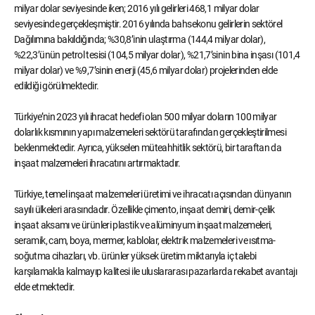
milyar dolar seviyesinde iken; 2016 yılı gelirleri 468,1 milyar dolar
seviyesinde gerçekleşmiştir. 2016 yılında bahsekonu gelirlerin sektörel
Dağılımına bakıldığında; %30,8’inin ulaştırma (144,4 milyar dolar),
%22,3’ünün petrol tesisi (104,5 milyar dolar), %21,7’sinin bina inşası (101,4
milyar dolar) ve %9,7’sinin enerji (45,6 milyar dolar) projelerinden elde
edildiği görülmektedir.
Türkiye’nin 2023 yılı ihracat hedefi olan 500 milyar doların 100 milyar
dolarlık kısmının yapı malzemeleri sektörü tarafından gerçekleştirilmesi
beklenmektedir. Ayrıca, yükselen müteahhitlik sektörü, bir taraftan da
inşaat malzemeleri ihracatını artırmaktadır.
Türkiye, temel inşaat malzemeleri üretimi ve ihracatı açısından dünyanın
sayılı ülkeleri arasındadır. Özellikle çimento, inşaat demiri, demir-çelik
inşaat aksamı ve ürünleri plastik ve alüminyum inşaat malzemeleri,
seramik, cam, boya, mermer, kablolar, elektrik malzemeleri ve ısıtma-
soğutma cihazları, vb. ürünler yüksek üretim miktarıyla iç talebi
karşılamakla kalmayıp kalitesi ile uluslararası pazarlarda rekabet avantajı
elde etmektedir.