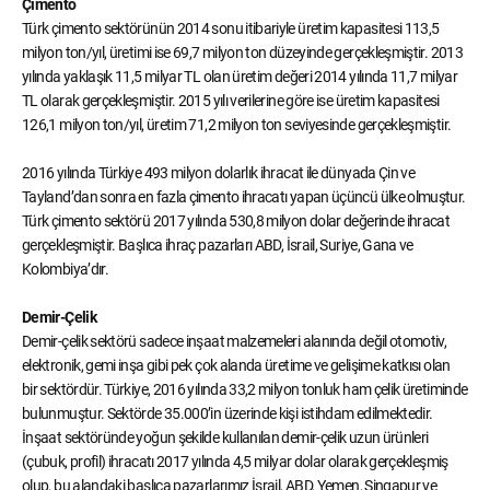
Çimento
Türk çimento sektörünün 2014 sonu itibariyle üretim kapasitesi 113,5
milyon ton/yıl, üretimi ise 69,7 milyon ton düzeyinde gerçekleşmiştir. 2013
yılında yaklaşık 11,5 milyar TL olan üretim değeri 2014 yılında 11,7 milyar
TL olarak gerçekleşmiştir. 2015 yılı verilerine göre ise üretim kapasitesi
126,1 milyon ton/yıl, üretim 71,2 milyon ton seviyesinde gerçekleşmiştir.
2016 yılında Türkiye 493 milyon dolarlık ihracat ile dünyada Çin ve
Tayland’dan sonra en fazla çimento ihracatı yapan üçüncü ülke olmuştur.
Türk çimento sektörü 2017 yılında 530,8 milyon dolar değerinde ihracat
gerçekleşmiştir. Başlıca ihraç pazarları ABD, İsrail, Suriye, Gana ve
Kolombiya’dır.
Demir-Çelik
Demir-çelik sektörü sadece inşaat malzemeleri alanında değil otomotiv,
elektronik, gemi inşa gibi pek çok alanda üretime ve gelişime katkısı olan
bir sektördür. Türkiye, 2016 yılında 33,2 milyon tonluk ham çelik üretiminde
bulunmuştur. Sektörde 35.000’in üzerinde kişi istihdam edilmektedir.
İnşaat sektöründe yoğun şekilde kullanılan demir-çelik uzun ürünleri
(çubuk, profil) ihracatı 2017 yılında 4,5 milyar dolar olarak gerçekleşmiş
olup, bu alandaki başlıca pazarlarımız İsrail, ABD, Yemen, Singapur ve