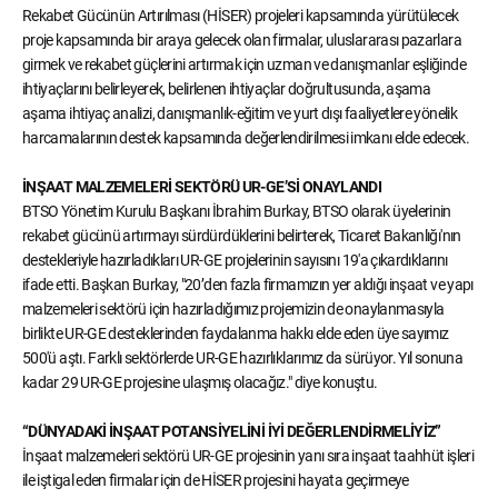
Rekabet Gücünün Artırılması (HİSER) projeleri kapsamında yürütülecek
proje kapsamında bir araya gelecek olan firmalar, uluslararası pazarlara
girmek ve rekabet güçlerini artırmak için uzman ve danışmanlar eşliğinde
ihtiyaçlarını belirleyerek, belirlenen ihtiyaçlar doğrultusunda, aşama
aşama ihtiyaç analizi, danışmanlık-eğitim ve yurt dışı faaliyetlere yönelik
harcamalarının destek kapsamında değerlendirilmesi imkanı elde edecek.
İNŞAAT MALZEMELERİ SEKTÖRÜ UR-GE’Sİ ONAYLANDI
BTSO Yönetim Kurulu Başkanı İbrahim Burkay, BTSO olarak üyelerinin
rekabet gücünü artırmayı sürdürdüklerini belirterek, Ticaret Bakanlığı'nın
destekleriyle hazırladıkları UR-GE projelerinin sayısını 19'a çıkardıklarını
ifade etti. Başkan Burkay, "20’den fazla firmamızın yer aldığı inşaat ve yapı
malzemeleri sektörü için hazırladığımız projemizin de onaylanmasıyla
birlikte UR-GE desteklerinden faydalanma hakkı elde eden üye sayımız
500'ü aştı. Farklı sektörlerde UR-GE hazırlıklarımız da sürüyor. Yıl sonuna
kadar 29 UR-GE projesine ulaşmış olacağız." diye konuştu.
“DÜNYADAKİ İNŞAAT POTANSİYELİNİ İYİ DEĞERLENDİRMELİYİZ”
İnşaat malzemeleri sektörü UR-GE projesinin yanı sıra inşaat taahhüt işleri
ile iştigal eden firmalar için de HİSER projesini hayata geçirmeye