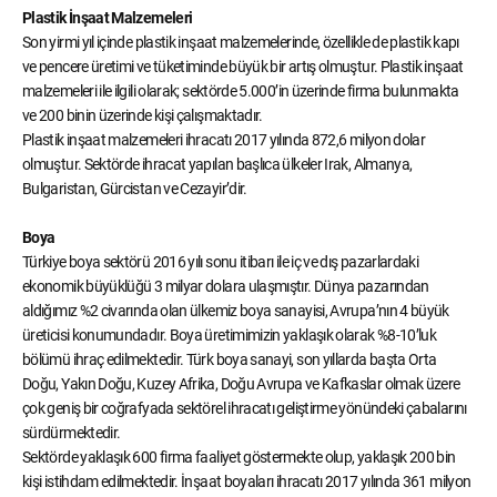
Plastik İnşaat Malzemeleri
Son yirmi yıl içinde plastik inşaat malzemelerinde, özellikle de plastik kapı
ve pencere üretimi ve tüketiminde büyük bir artış olmuştur. Plastik inşaat
malzemeleri ile ilgili olarak; sektörde 5.000’in üzerinde firma bulunmakta
ve 200 binin üzerinde kişi çalışmaktadır.
Plastik inşaat malzemeleri ihracatı 2017 yılında 872,6 milyon dolar
olmuştur. Sektörde ihracat yapılan başlıca ülkeler Irak, Almanya,
Bulgaristan, Gürcistan ve Cezayir’dir.
Boya
Türkiye boya sektörü 2016 yılı sonu itibarı ile iç ve dış pazarlardaki
ekonomik büyüklüğü 3 milyar dolara ulaşmıştır. Dünya pazarından
aldığımız %2 civarında olan ülkemiz boya sanayisi, Avrupa’nın 4 büyük
üreticisi konumundadır. Boya üretimimizin yaklaşık olarak %8-10’luk
bölümü ihraç edilmektedir. Türk boya sanayi, son yıllarda başta Orta
Doğu, Yakın Doğu, Kuzey Afrika, Doğu Avrupa ve Kafkaslar olmak üzere
çok geniş bir coğrafyada sektörel ihracatı geliştirme yönündeki çabalarını
sürdürmektedir.
Sektörde yaklaşık 600 firma faaliyet göstermekte olup, yaklaşık 200 bin
kişi istihdam edilmektedir. İnşaat boyaları ihracatı 2017 yılında 361 milyon