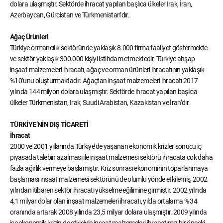
dolara ulaşmıştır. Sektörde ihracat yapılan başlıca ülkeler Irak, İran,
Azerbaycan, Gürcistan ve Türkmenistan’dır.
Ağaç Ürünleri
Türkiye ormancılık sektöründe yaklaşık 8.000 firma faaliyet göstermekte
ve sektör yaklaşık 300.000 kişiyi istihdam etmektedir. Türkiye ahşap
inşaat malzemeleri ihracatı, ağaç ve orman ürünleri ihracatının yaklaşık
%10’unu oluşturmaktadır. Ağaçtan inşaat malzemeleri ihracatı 2017
yılında 144 milyon dolara ulaşmıştır. Sektörde ihracat yapılan başlıca
ülkeler Türkmenistan, Irak, Suudi Arabistan, Kazakistan ve İran’dır.
TÜRKİYE’NİN DIŞ TİCARETİ
İhracat
2000 ve 2001 yıllarında Türkiye’de yaşanan ekonomik krizler sonucu iç
piyasada talebin azalması ile inşaat malzemesi sektörü ihracata çok daha
fazla ağırlık vermeye başlamıştır. Kriz sonrası ekonominin toparlanmaya
başlaması inşaat malzemesi sektörünü de olumlu yönde etkilemiş, 2002
yılından itibaren sektör ihracatı yükselme eğilimine girmiştir. 2002 yılında
4,1 milyar dolar olan inşaat malzemeleri ihracatı, yılda ortalama % 34
oranında artarak 2008 yılında 23,5 milyar dolara ulaşmıştır. 2009 yılında