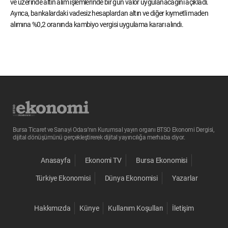
ve üzerinde altın alım işlemlerinde bir gün valör uygulanacağını açıkladı.
Ayrıca, bankalardaki vadesiz hesaplardan altın ve diğer kıymetli maden
alımına %0,2 oranında kambiyo vergisi uygulama kararı alındı.
Bursa Ticaret ve Sanayi Odası’nın Kurumsal yayın organı BTSO Ekonomi Dergisi,
dijital dönüşümünü gerçekleştirerek dijital yayıncılığa merhaba diyor.
Anasayfa
Ekonomi TV
Bursa Ekonomisi
Türkiye Ekonomisi
Dünya Ekonomisi
Yazarlar
Hakkımızda
Künye
Kullanım Koşulları
İletişim