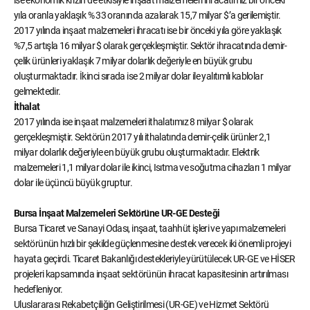
ise ekonomik krizin de etkisiyle inşaat malzemeleri ihracatımız bir önceki
yıla oranla yaklaşık % 33 oranında azalarak 15,7 milyar $’a gerilemiştir.
2017 yılında inşaat malzemeleri ihracatı ise bir önceki yıla göre yaklaşık
%7,5 artışla 16 milyar $ olarak gerçekleşmiştir. Sektör ihracatında demir-
çelik ürünleri yaklaşık 7 milyar dolarlık değeriyle en büyük grubu
oluşturmaktadır. İkinci sırada ise 2 milyar dolar ile yalıtımlı kablolar
gelmektedir.
İthalat
2017 yılında ise inşaat malzemeleri ithalatımız 8 milyar $ olarak
gerçekleşmiştir. Sektörün 2017 yılı ithalatında demir-çelik ürünler 2,1
milyar dolarlık değeriyle en büyük grubu oluşturmaktadır. Elektrik
malzemeleri 1,1 milyar dolar ile ikinci, Isıtma ve soğutma cihazları 1 milyar
dolar ile üçüncü büyük gruptur.
Bursa İnşaat Malzemeleri Sektörüne UR-GE Desteği
Bursa Ticaret ve Sanayi Odası, inşaat, taahhüt işleri ve yapı malzemeleri
sektörünün hızlı bir şekilde güçlenmesine destek verecek iki önemli projeyi
hayata geçirdi. Ticaret Bakanlığı destekleriyle yürütülecek UR-GE ve HİSER
projeleri kapsamında inşaat sektörünün ihracat kapasitesinin artırılması
hedefleniyor.
Uluslararası Rekabetçiliğin Geliştirilmesi (UR-GE) ve Hizmet Sektörü