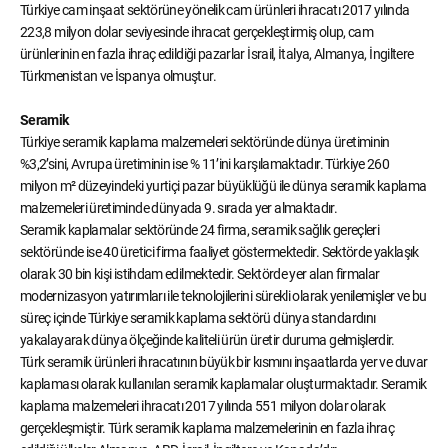
Türkiye cam inşaat sektörüne yönelik cam ürünleri ihracatı 2017 yılında
223,8 milyon dolar seviyesinde ihracat gerçekleştirmiş olup, cam
ürünlerinin en fazla ihraç edildiği pazarlar İsrail, İtalya, Almanya, İngiltere
Türkmenistan ve İspanya olmuştur.
Seramik
Türkiye seramik kaplama malzemeleri sektöründe dünya üretiminin
%3,2’sini, Avrupa üretiminin ise % 11’ini karşılamaktadır. Türkiye 260
milyon m² düzeyindeki yurtiçi pazar büyüklüğü ile dünya seramik kaplama
malzemeleri üretiminde dünyada 9. sırada yer almaktadır.
Seramik kaplamalar sektöründe 24 firma, seramik sağlık gereçleri
sektöründe ise 40 üretici firma faaliyet göstermektedir. Sektörde yaklaşık
olarak 30 bin kişi istihdam edilmektedir. Sektörde yer alan firmalar
modernizasyon yatırımları ile teknolojilerini sürekli olarak yenilemişler ve bu
süreç içinde Türkiye seramik kaplama sektörü dünya standardını
yakalayarak dünya ölçeğinde kaliteli ürün üretir duruma gelmişlerdir.
Türk seramik ürünleri ihracatının büyük bir kısmını inşaatlarda yer ve duvar
kaplaması olarak kullanılan seramik kaplamalar oluşturmaktadır. Seramik
kaplama malzemeleri ihracatı 2017 yılında 551 milyon dolar olarak
gerçekleşmiştir. Türk seramik kaplama malzemelerinin en fazla ihraç