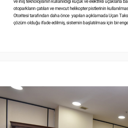
ve iniş teknolojisinin kullanıldığı küçük ve elektrikli uçaklarla
otoparkların çatıları ve mevcut helikopter pistlerinin kullanılma
Otoritesi tarafından daha önce yapılan açıklamada Uçan Taksi
çözüm olduğu ifade edilmiş, sistemin başlatılması için bir eng