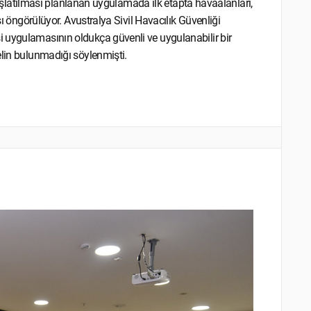
 başlatılması planlanan uygulamada ilk etapta havaalanları,
sı öngörülüyor. Avustralya Sivil Havacılık Güvenliği
 uygulamasının oldukça güvenli ve uygulanabilir bir
elin bulunmadığı söylenmişti.