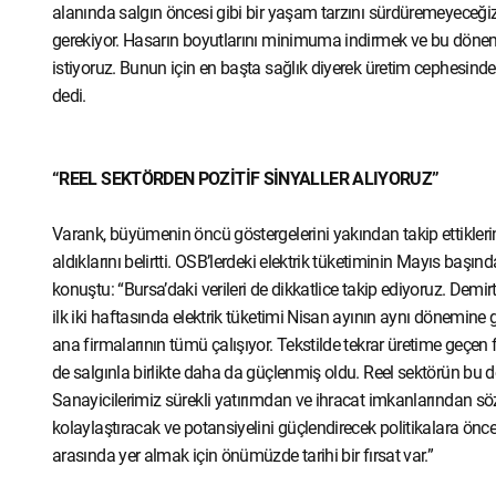
alanında salgın öncesi gibi bir yaşam tarzını sürdüremeyeceğiz
gerekiyor. Hasarın boyutlarını minimuma indirmek ve bu dönemi
istiyoruz. Bunun için en başta sağlık diyerek üretim cephesinde
dedi.
“REEL SEKTÖRDEN POZİTİF SİNYALLER ALIYORUZ”
Varank, büyümenin öncü göstergelerini yakından takip ettikleri
aldıklarını belirtti. OSB’lerdeki elektrik tüketiminin Mayıs baş
konuştu: “Bursa’daki verileri de dikkatlice takip ediyoruz. Demir
ilk iki haftasında elektrik tüketimi Nisan ayının aynı dönemine
ana firmalarının tümü çalışıyor. Tekstilde tekrar üretime geçen
de salgınla birlikte daha da güçlenmiş oldu. Reel sektörün bu d
Sanayicilerimiz sürekli yatırımdan ve ihracat imkanlarından söz e
kolaylaştıracak ve potansiyelini güçlendirecek politikalara öncel
arasında yer almak için önümüzde tarihi bir fırsat var.”