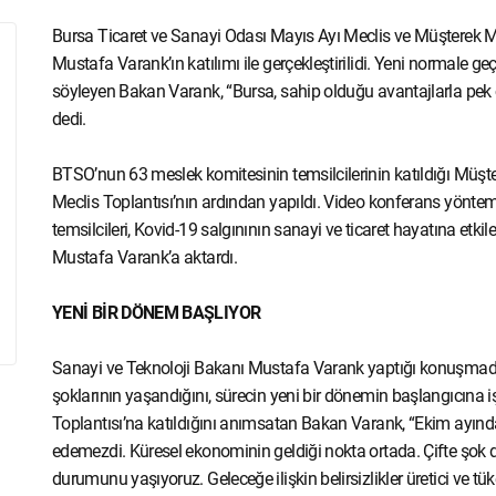
Bursa Ticaret ve Sanayi Odası Mayıs Ayı Meclis ve Müşterek Me
Mustafa Varank’ın katılımı ile gerçekleştirilidi. Yeni normale geç
söyleyen Bakan Varank, “Bursa, sahip olduğu avantajlarla pek ço
dedi.
BTSO’nun 63 meslek komitesinin temsilcilerinin katıldığı Müşt
Meclis Toplantısı’nın ardından yapıldı. Video konferans yöntemi
temsilcileri, Kovid-19 salgınının sanayi ve ticaret hayatına etkil
Mustafa Varank’a aktardı.
YENİ BİR DÖNEM BAŞLIYOR
Sanayi ve Teknoloji Bakanı Mustafa Varank yaptığı konuşmada
şoklarının yaşandığını, sürecin yeni bir dönemin başlangıcına i
Toplantısı’na katıldığını anımsatan Bakan Varank, “Ekim ayın
edemezdi. Küresel ekonominin geldiği nokta ortada. Çifte şok d
durumunu yaşıyoruz. Geleceğe ilişkin belirsizlikler üretici ve tüke