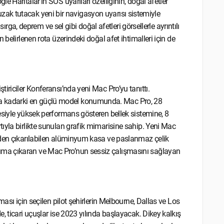
 Haritalar’ın SOS uyarıları özelliğinin, doğal afetler
en uzak tutacak yeni bir navigasyon uyarısı sistemiyle
sırga, deprem ve sel gibi doğal afetleri görsellerle ayrıntılı
belirlenen rota üzerindeki doğal afet ihtimalleri için de
iriciler Konferansı’nda yeni Mac Pro’yu tanıttı.
a kadarki en güçlü model konumunda. Mac Pro, 28
esiyle yüksek performans gösteren bellek sistemine, 8
ıyla birlikte sunulan grafik mimarisine sahip. Yeni Mac
nden çıkarılabilen alüminyum kasa ve paslanmaz çelik
uma çıkaran ve Mac Pro’nun sessiz çalışmasını sağlayan
ması için seçilen pilot şehirlerin Melbourne, Dallas ve Los
, ticari uçuşlar ise 2023 yılında başlayacak. Dikey kalkış