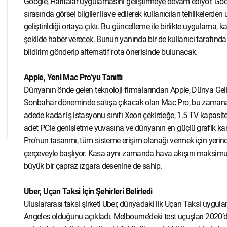
Google, Haritalar uygulamasını geliştirmeye devam ediyor. Google
sırasında görsel bilgiler ilave edilerek kullanıcıları tehlikelerd
geliştirildiği ortaya çıktı. Bu güncelleme ile birlikte uygulama, ka
şekilde haber verecek. Bunun yanında bir de kullanıcı tarafından 
bildirim gönderip alternatif rota önerisinde bulunacak.
Apple, Yeni Mac Pro’yu Tanıttı
Dünyanın önde gelen teknoloji firmalarından Apple, Dünya Gelişt
Sonbahar döneminde satışa çıkacak olan Mac Pro, bu zaman
adede kadar iş istasyonu sınıfı Xeon çekirdeğe, 1.5 TV kapasit
adet PCle genişletme yuvasına ve dünyanın en güçlü grafik kart
Pro’nun tasarımı, tüm sisteme erişim olanağı vermek için yeri
çerçeveyle başlıyor. Kasa aynı zamanda hava akışını maksim
büyük bir çapraz ızgara desenine de sahip.
Uber, Uçan Taksi İçin Şehirleri Belirledi
Uluslararası taksi şirketi Uber, dünyadaki ilk Uçan Taksi uygula
Angeles olduğunu açıkladı. Melbourne’deki test uçuşları 2020’de