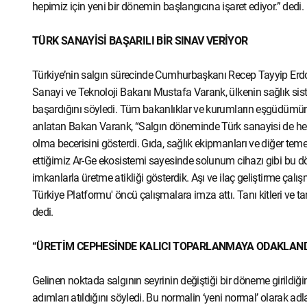
hepimiz için yeni bir dönemin başlangıcına işaret ediyor.” dedi.
TÜRK SANAYİSİ BAŞARILI BİR SINAV VERİYOR
Türkiye’nin salgın sürecinde Cumhurbaşkanı Recep Tayyip Erdoğa
Sanayi ve Teknoloji Bakanı Mustafa Varank, ülkenin sağlık sis
başardığını söyledi. Tüm bakanlıklar ve kurumların eşgüdümünde s
anlatan Bakan Varank, “Salgın döneminde Türk sanayisi de hem 
olma becerisini gösterdi. Gıda, sağlık ekipmanları ve diğer tem
ettiğimiz Ar-Ge ekosistemi sayesinde solunum cihazı gibi bu dön
imkanlarla üretme atikliği gösterdik. Aşı ve ilaç geliştirme ça
Türkiye Platformu' öncü çalışmalara imza attı. Tanı kitleri ve t
dedi.
“ÜRETİM CEPHESİNDE KALICI TOPARLANMAYA ODAKLAND
Gelinen noktada salgının seyrinin değiştiği bir döneme girildi
adımları atıldığını söyledi. Bu normalin ‘yeni normal’ olarak ad