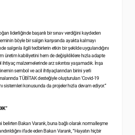
n liderliğinde başarılı bir sınav verdiğini kaydeden
teminin böyle bir salgın karşısında ayakta kalmayı
algınla ilgili tedbirlerin etkin bir şekilde uygulandığını
üretim kabiliyetini hem de değişikliklere hızla adapte
el ihtiyaç malzemelerinde arz sıkıntısı yaşamadık. İnşa
emin sembol ve acil ihtiyaçlarından birini yerli
lışmalarında TÜBİTAK desteğiyle oluşturulan 'Covid-19
anı sistemleri konusunda da projeler hızla devam ediyor.”
IK”
ğini belirten Bakan Varank, buna bağlı olarak normalleşme
landırıldığını ifade eden Bakan Varank, “Hayatın hiçbir