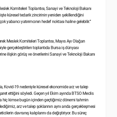
slek Komiteleri Toplantısı, Sanayi ve Teknoloji Bakanı
işte küresel tedarik zincirinin yeniden şekillendiğini
k yabancı yatırımcının hedef noktası haline gelebilir.”
erek Meslek Komiteleri Toplantısı, Mayıs Ayı Olağan
yle gerçekleştirilen toplantıda Bursa iş dünyası
erine ilişkin görüş ve önerilerini Sanayi ve Teknoloji Bakanı
, Kovid-19 nedeniyle küresel ekonomide arz ve talep
şaret ettiğini söyledi. Geçen yıl Ekim ayında BTSO Meclis
da hiç kimse bugün içinden geçtiğimiz dönemi tahmin
ediğimiz, arz ve talep şoklarının aynı anda gerçekleşmesi
ticilerin davranış kalıplarını da değiştiriyor. Bu süreç