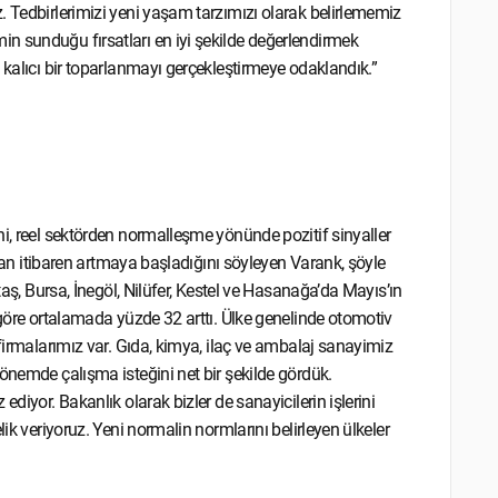
. Tedbirlerimizi yeni yaşam tarzımızı olarak belirlememiz
n sunduğu fırsatları en iyi şekilde değerlendirmek
 kalıcı bir toparlanmayı gerçekleştirmeye odaklandık.”
ni, reel sektörden normalleşme yönünde pozitif sinyaller
ından itibaren artmaya başladığını söyleyen Varank, şöyle
taş, Bursa, İnegöl, Nilüfer, Kestel ve Hasanağa’da Mayıs’ın
 göre ortalamada yüzde 32 arttı. Ülke genelinde otomotiv
 firmalarımız var. Gıda, kimya, ilaç ve ambalaj sanayimiz
önemde çalışma isteğini net bir şekilde gördük.
diyor. Bakanlık olarak bizler de sanayicilerin işlerini
ik veriyoruz. Yeni normalin normlarını belirleyen ülkeler