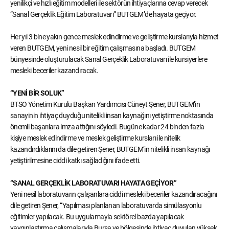
yenilikçi ve hızlı eğitim modelleri ile sektörün ihtiyaçlarına cevap verecek
“Sanal Gerçeklik Eğitim Laboratuvarı” BUTGEM’de hayata geçiyor.
Her yıl 3 bine yakın gence meslek edindirme ve geliştirme kurslarıyla hizmet
veren BUTGEM, yeni nesil bir eğitim çalışmasına başladı. BUTGEM
bünyesinde oluşturulacak Sanal Gerçeklik Laboratuvarı ile kursiyerlere
mesleki beceriler kazandıracak.
“YENİ BİR SOLUK”
BTSO Yönetim Kurulu Başkan Yardımcısı Cüneyt Şener, BUTGEM’in
sanayinin ihtiyaç duyduğu nitelikli insan kaynağını yetiştirme noktasında
önemli başarılara imza attığını söyledi. Bugüne kadar 24 binden fazla
kişiye meslek edindirme ve meslek geliştirme kursları ile nitelik
kazandırdıklarını da dile getiren Şener, BUTGEM’in nitelikli insan kaynağı
yetiştirilmesine ciddi katkı sağladığını ifade etti.
“SANAL GERÇEKLİK LABORATUVARI HAYATA GEÇİYOR”
Yeni nesil laboratuvarın çalışanlara ciddi mesleki beceriler kazandıracağını
dile getiren Şener, “Yapılması planlanan laboratuvarda simülasyonlu
eğitimler yapılacak. Bu uygulamayla sektörel bazda yapılacak
yaygınlaştırma çalışmalarıyla Bursa ve bölgesinde ihtiyaç duyulan yüksek