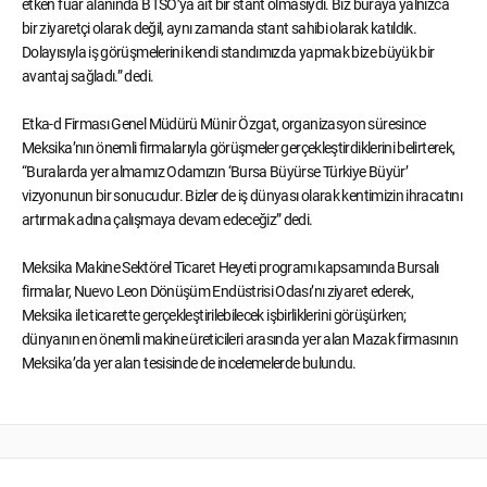
etken fuar alanında BTSO’ya ait bir stant olmasıydı. Biz buraya yalnızca
bir ziyaretçi olarak değil, aynı zamanda stant sahibi olarak katıldık.
Dolayısıyla iş görüşmelerini kendi standımızda yapmak bize büyük bir
avantaj sağladı.” dedi.
Etka-d Firması Genel Müdürü Münir Özgat, organizasyon süresince
Meksika’nın önemli firmalarıyla görüşmeler gerçekleştirdiklerini belirterek,
“Buralarda yer almamız Odamızın ‘Bursa Büyürse Türkiye Büyür’
vizyonunun bir sonucudur. Bizler de iş dünyası olarak kentimizin ihracatını
artırmak adına çalışmaya devam edeceğiz” dedi.
Meksika Makine Sektörel Ticaret Heyeti programı kapsamında Bursalı
firmalar, Nuevo Leon Dönüşüm Endüstrisi Odası’nı ziyaret ederek,
Meksika ile ticarette gerçekleştirilebilecek işbirliklerini görüşürken;
dünyanın en önemli makine üreticileri arasında yer alan Mazak firmasının
Meksika’da yer alan tesisinde de incelemelerde bulundu.