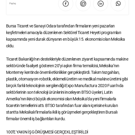
Paylaş
Bursa Ticaret ve Sanayi Odası tarafından firmaların yeni pazarları
keşfetmeleri amacıyla düzenlenen Sektörel Ticaret Heyeti programları
kapsamında yeni durak dünyanın en büyük 15. ekonomisi olan Meksika
oldu.
Ticaret Bakanlığı’nın destekleriyle düzenlenen ziyaret kapsamında makine
sektöründe faaliyet gösteren 20’yi aşkın firma temsilcisi, Meksika’nın
Monterrey kentinde önemli etkinlikler gerçekleştirdi. Takım tezgahları,
plastik, otomasyon-robotik, eklemeli üretim ve medikal makine üretimi gibi
birçok farklı teknolojinin sergilendiği Expo Manufactura 2020 Fuarı’nda
sektörlerinin son teknoloji ürünlerini inceleyen BTSO üyeleri, Latin
Amerika’nın ikinci büyük ekonomisi olan Meksika’da yeni firmalarla
ticaretin temellerini attı. BTSO tarafından fuar alanı içerisine kurulan
stantta Meksikalı firmalarla ikili iş görüşmeleri gerçekleştiren Bursalı
firmalar önemli iş bağlantıları kurdu.
100’E YAKIN İŞ GÖRÜŞMESİ GERÇEKLEŞTİRİLDİ