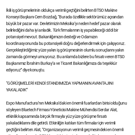
İkili iş görüşmelerinin oldukça verimli geçtiğini belirten BTSO Makine
Konseyi Başkanı Cem Bozdağ, “Burada özellikle sektörümüz açısından
büyük bir pazar var. Devletimizin Meksika’yı neden hedef pazar olarak
belirlediğini daha iyi anladık. Türk firmalarının iş yapabileceği ciddi bir
potansiyel mevcut. Bakanlığımızın desteği ve Odamızın
koordinasyonunda bu potansiyeli doğru değerlendirmek için çalışıyoruz.
Gerçekleştirdiğimiz yüze yakın iş görüşmesinin olumlu sonuçlarını yakın
zamanda görmeyi umuyoruz. Bu anlamda bizlere bu fırsatı veren BTSO
Başkanımız İbrahim Burkay’a ve Ticaret Bakanlığımıza da teşekkür
ediyoruz” diye konuştu.
“GÖRÜŞMELERİ KENDİ STANDIMIZDA YAPMANIN AVANTAJINI
YAKALADIK”
Expo Manufactura’nın Meksika’daki en önemli fuarlardan birisi olduğunu
söyleyen Bluetech Firması Yöneticisi Makine Mühendisi Serdar Alat,
etkinlik kapsamında birçok firmayla yüz yüze görüşme fırsatı
yakaladıklarını dile getirdi. Etkinliğin katılan tüm firmalar için verimli
geçtiğini belirten Alat, “Organizasyonun verimli geçmesindeki en önemli