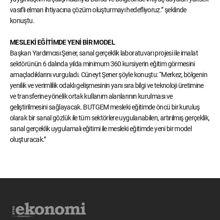
vasıflı elman ihtiyacına çözüm oluşturmayı hedefliyoruz.” şeklinde
konuştu.
MESLEKİ EĞİTİMDE YENİ BİR MODEL
Başkan Yardımcısı Şener, sanal gerçeklik laboratuvarı projesi ile imalat
sektörünün 6 dalında yılda minimum 360 kursiyerin eğitim görmesini
amaçladıklarını vurguladı. Cüneyt Şener şöyle konuştu: “Merkez, bölgenin
yenilik ve verimlilik odaklı gelişmesinin yanı sıra bilgi ve teknoloji üretimine
ve transferine yönelik ortak kullanım alanlarının kurulması ve
geliştirilmesini sağlayacak. BUTGEM mesleki eğitimde öncü bir kuruluş
olarak bir sanal gözlük ile tüm sektörlere uygulanabilen, artırılmış gerçeklik,
sanal gerçeklik uygulamalı eğitimi ile mesleki eğitimde yeni bir model
oluşturacak.”