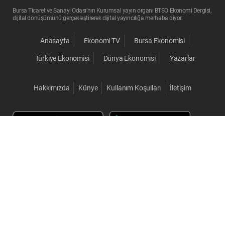
Bursa Ticaret ve Sanayi Odası’nın Kurumsal yayın organı BTSO Ekonomi Dergisi,
dijital dönüşümünü gerçekleştirerek dijital yayıncılığa merhaba diyor.
Anasayfa
Ekonomi TV
Bursa Ekonomisi
Türkiye Ekonomisi
Dünya Ekonomisi
Yazarlar
Hakkımızda
Künye
Kullanım Koşulları
İletişim
© 2026 BTSO Ekonomi. Her Hakkı Saklıdır.