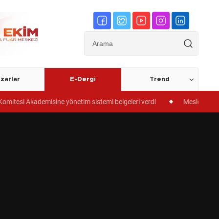
zarlar
E-Dergi
Trend
m sistemi belgeleri verdi
Meslek liselerinde iş garantili "Kuyumcu