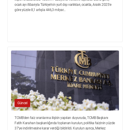
ocak ayı itibarıyla Türkiye'nin yurt dışı varlıkları, ocakta, Aralık 2025'e
göre yüzde 8,1 artışla 446,3 milyar...
Güncel
TCMB'den faiz oranlarına ilişkin yapılan duyuruda, TCMB Başkanı
Fatih Karahan başkanlığında toplanan kurulun, politika faizinin yüzde
37'ye indirilmesine karar verdiği bildirildi. Kurulun ayrıca, Merkez