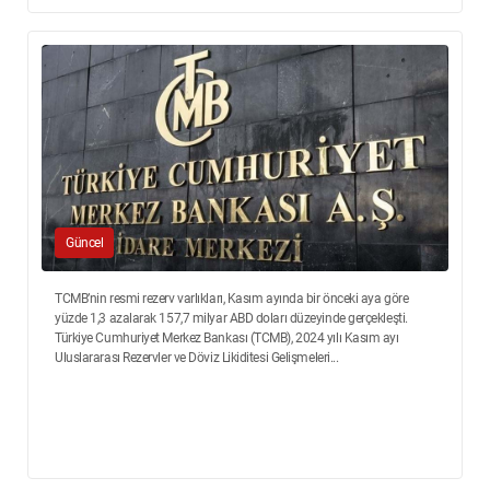
Güncel
TCMB’nin resmi rezerv varlıkları, Kasım ayında bir önceki aya göre
yüzde 1,3 azalarak 157,7 milyar ABD doları düzeyinde gerçekleşti.
Türkiye Cumhuriyet Merkez Bankası (TCMB), 2024 yılı Kasım ayı
Uluslararası Rezervler ve Döviz Likiditesi Gelişmeleri...