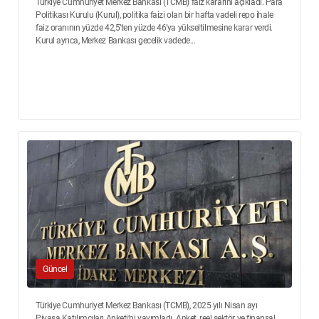
Türkiye Cumhuriyet Merkez Bankası (TCMB) faiz kararını açıkladı. Para
Politikası Kurulu (Kurul), politika faizi olan bir hafta vadeli repo ihale
faiz oranının yüzde 42,5’ten yüzde 46’ya yükseltilmesine karar verdi.
Kurul ayrıca, Merkez Bankası gecelik vadede...
Güncel
Türkiye Cumhuriyet Merkez Bankası (TCMB), 2025 yılı Nisan ayı
Piyasa Katılımcıları Anketi’ni yayımladı. Anket, reel sektör ve finansal