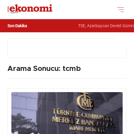
Son Dakika
TSE, Azerbaycan Devlet Gümrük Komitesi
Arama Sonucu: tcmb