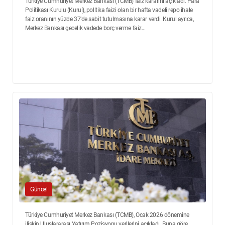
Türkiye Cumhuriyet Merkez Bankası (TCMB) faiz kararını açıkladı. Para
Politikası Kurulu (Kurul), politika faizi olan bir hafta vadeli repo ihale
faiz oranının yüzde 37’de sabit tutulmasına karar verdi. Kurul ayrıca,
Merkez Bankası gecelik vadede borç verme faiz...
Güncel
Türkiye Cumhuriyet Merkez Bankası (TCMB), Ocak 2026 dönemine
ilişkin Uluslararası Yatırım Pozisyonu verilerini açıkladı. Buna göre,