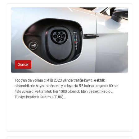
Güncel
Togg'un da yollara çıktığı 2023 yılında trafiğe kayıtlı elektrikli
otomobillerin sayısı bir önceki yıla kıyasla 5,5 katına ulaşarak 80 bin
43'e yükseldi ve trafikteki her 1000 otomobilden 5'i elektrikli oldu.
Türkiye İstatistik Kurumu (TÜİK)...