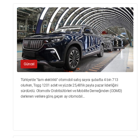
Güncel
Türkiye'de "tam elektrikli" otomobil satış sayısı şubatta 4 bin 713
olurken, Togg 1201 adet ve yüzde 25,48'lik payla pazar liderliğini
sürdürdü. Otomotiv Distribütörleri ve Mobilite Derneğinden (ODMD)
derlenen verilere göre, geçen ay otomobil...