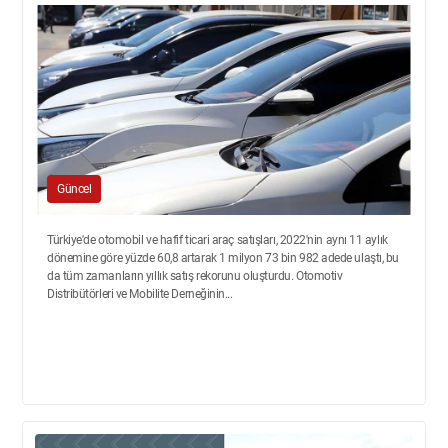
Güncel
Türkiye'de otomobil ve hafif ticari araç satışları, 2022'nin aynı 11 aylık
dönemine göre yüzde 60,8 artarak 1 milyon 73 bin 982 adede ulaştı, bu
da tüm zamanların yıllık satış rekorunu oluşturdu. Otomotiv
Distribütörleri ve Mobilite Derneğinin...