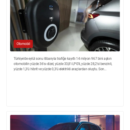
Otomobil
Türkiye'de eylül sonu itibarıyla trafiğe kayıtlı 14 milyon 967 bini aşkın
otomobilin yüzde 36'sı dizel, yüzde 33,8'i LPG'li, yüzde 28,2'si benzinli,
yüzde 1,3'ü hibrit ve yüzde 0,3'ü elektrikli araçlardan oluştu. Son...