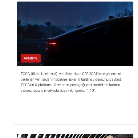
Akademi
TOGG, tüketici elektroniği ve bilişim fuarı CES 2024'te sergilenmesi
beklenen yeni sedan modeline ilişkin ilk tanıtım videosunu paylaştı.
TOGG'un X platformu üzerinden paylaştığı yeni modelinin tanıtım
videosu sosyal medyada büyük ilgi gördü. "T10"...