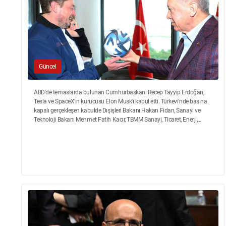
Güncel
ABD'de temaslarda bulunan Cumhurbaşkanı Recep Tayyip Erdoğan,
Tesla ve SpaceX'in kurucusu Elon Musk'ı kabul etti. Türkevi'nde basına
kapalı gerçekleşen kabulde Dışişleri Bakanı Hakan Fidan, Sanayi ve
Teknoloji Bakanı Mehmet Fatih Kacır, TBMM Sanayi, Ticaret, Enerji,...