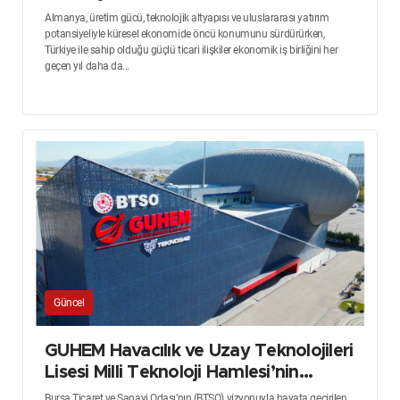
Almanya, üretim gücü, teknolojik altyapısı ve uluslararası yatırım
potansiyeliyle küresel ekonomide öncü konumunu sürdürürken,
Türkiye ile sahip olduğu güçlü ticari ilişkiler ekonomik iş birliğini her
geçen yıl daha da...
Güncel
GUHEM Havacılık ve Uzay Teknolojileri
Lisesi Milli Teknoloji Hamlesi’nin
Liderlerini Yetiştirecek
Bursa Ticaret ve Sanayi Odası’nın (BTSO) vizyonuyla hayata geçirilen