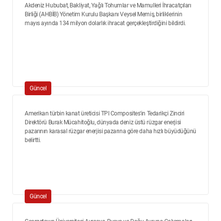
Akdeniz Hububat, Bakliyat, Yağlı Tohumlar ve Mamulleri İhracatçıları
Birliği (AHBİB) Yönetim Kurulu Başkanı Veysel Memiş, birliklerinin
mayıs ayında 134 milyon dolarlık ihracat gerçekleştirdiğini bildirdi.
Güncel
Amerikan türbin kanat üreticisi TPI Composites'in Tedarikçi Zinciri
Direktörü Burak Mücahitoğlu, dünyada deniz üstü rüzgar enerjisi
pazarının karasal rüzgar enerjisi pazarına göre daha hızlı büyüdüğünü
belirtti.
Güncel