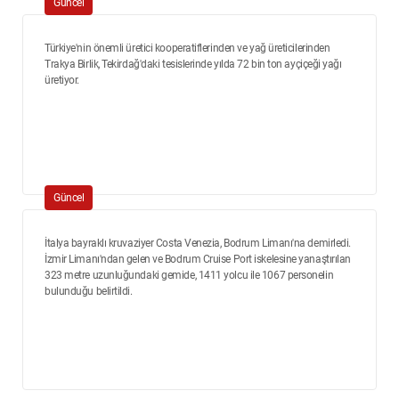
Güncel
Türkiye'nin önemli üretici kooperatiflerinden ve yağ üreticilerinden
Trakya Birlik, Tekirdağ'daki tesislerinde yılda 72 bin ton ayçiçeği yağı
üretiyor.
Güncel
İtalya bayraklı kruvaziyer Costa Venezia, Bodrum Limanı'na demirledi.
İzmir Limanı'ndan gelen ve Bodrum Cruise Port iskelesine yanaştırılan
323 metre uzunluğundaki gemide, 1411 yolcu ile 1067 personelin
bulunduğu belirtildi.