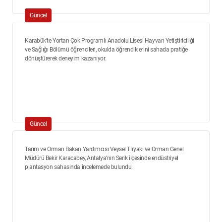
Güncel
Karabük'te Yortan Çok Programlı Anadolu Lisesi Hayvan Yetiştiriciliği
ve Sağlığı Bölümü öğrencileri, okulda öğrendiklerini sahada pratiğe
dönüştürerek deneyim kazanıyor.
Güncel
Tarım ve Orman Bakan Yardımcısı Veysel Tiryaki ve Orman Genel
Müdürü Bekir Karacabey, Antalya’nın Serik ilçesinde endüstriyel
plantasyon sahasında incelemede bulundu.