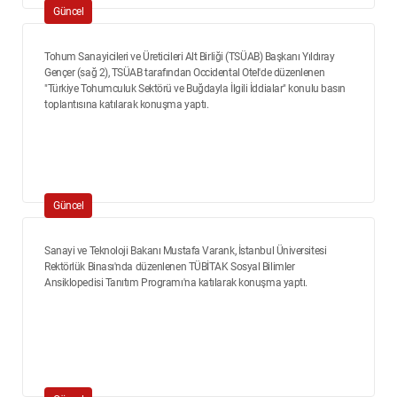
Güncel
Tohum Sanayicileri ve Üreticileri Alt Birliği (TSÜAB) Başkanı Yıldıray
Gençer (sağ 2), TSÜAB tarafından Occidental Otel'de düzenlenen
"Türkiye Tohumculuk Sektörü ve Buğdayla İlgili İddialar" konulu basın
toplantısına katılarak konuşma yaptı.
Güncel
Sanayi ve Teknoloji Bakanı Mustafa Varank, İstanbul Üniversitesi
Rektörlük Binası'nda düzenlenen TÜBİTAK Sosyal Bilimler
Ansiklopedisi Tanıtım Programı'na katılarak konuşma yaptı.