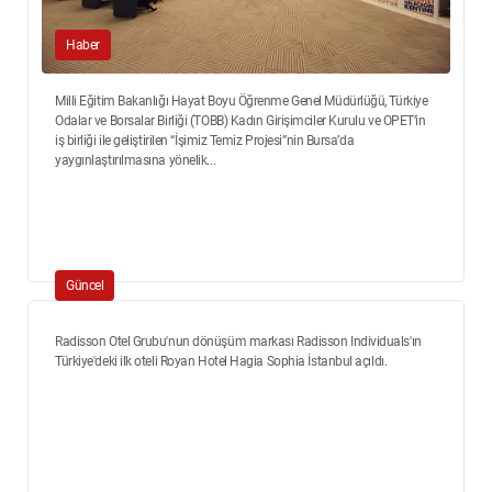
Haber
Milli Eğitim Bakanlığı Hayat Boyu Öğrenme Genel Müdürlüğü, Türkiye
Odalar ve Borsalar Birliği (TOBB) Kadın Girişimciler Kurulu ve OPET’in
iş birliği ile geliştirilen “İşimiz Temiz Projesi”nin Bursa’da
yaygınlaştırılmasına yönelik...
Güncel
Radisson Otel Grubu'nun dönüşüm markası Radisson Individuals'ın
Türkiye'deki ilk oteli Royan Hotel Hagia Sophia İstanbul açıldı.