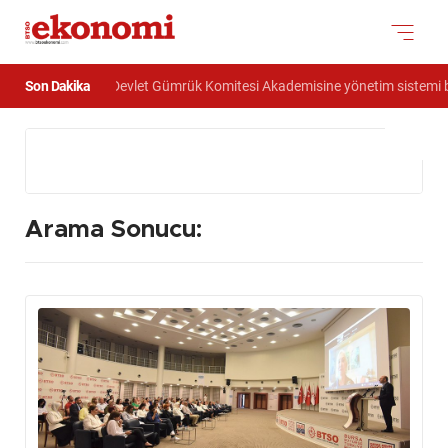
Son Dakika
 Azerbaycan Devlet Gümrük Komitesi Akademisine yönetim sistemi belgele
Arama Sonucu: