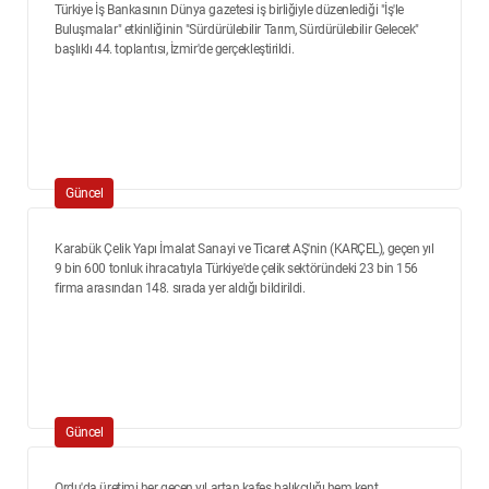
Türkiye İş Bankasının Dünya gazetesi iş birliğiyle düzenlediği "İş'le
Buluşmalar" etkinliğinin "Sürdürülebilir Tarım, Sürdürülebilir Gelecek"
başlıklı 44. toplantısı, İzmir'de gerçekleştirildi.
Güncel
Karabük Çelik Yapı İmalat Sanayi ve Ticaret AŞ'nin (KARÇEL), geçen yıl
9 bin 600 tonluk ihracatıyla Türkiye'de çelik sektöründeki 23 bin 156
firma arasından 148. sırada yer aldığı bildirildi.
Güncel
Ordu'da üretimi her geçen yıl artan kafes balıkçılığı hem kent