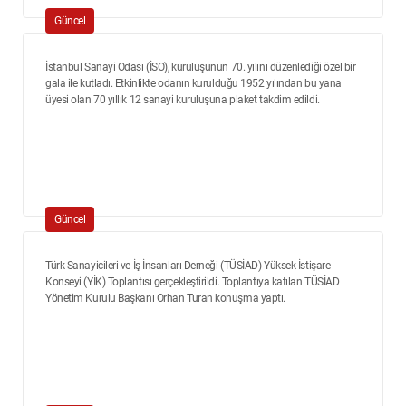
Güncel
İstanbul Sanayi Odası (İSO), kuruluşunun 70. yılını düzenlediği özel bir
gala ile kutladı. Etkinlikte odanın kurulduğu 1952 yılından bu yana
üyesi olan 70 yıllık 12 sanayi kuruluşuna plaket takdim edildi.
Güncel
Türk Sanayicileri ve İş İnsanları Derneği (TÜSİAD) Yüksek İstişare
Konseyi (YİK) Toplantısı gerçekleştirildi. Toplantıya katılan TÜSİAD
Yönetim Kurulu Başkanı Orhan Turan konuşma yaptı.