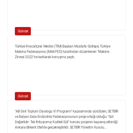
Güncel
Türkiye İhracatçılar Meclisi (TİM) Başkan Mustafa Gültepe, Türkiye
Makina Federasyonu (MAKFED) tarafından düzenlenen "Makine
Zirvesi 2022"ne katılarak konuşma yaptı.
Güncel
"AB Sivil Toplum Diyalogu VI Programı" kapsamında yürütülen, SETBİR
ve İtalyan Gıda Endüstrisi Federasyonunun proje ortağı olduğu "Süt
Değerlidir: Tek İhtiyacımız Kaliteli Süt" konulu projenin kapanış etkinliği
Ankara Bilkent Otel'de gerçekleştirildi. SETBİR Yönetim Kurulu...