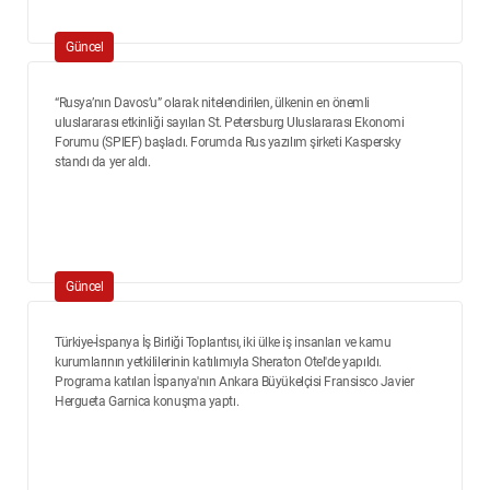
Güncel
“Rusya’nın Davos’u” olarak nitelendirilen, ülkenin en önemli
uluslararası etkinliği sayılan St. Petersburg Uluslararası Ekonomi
Forumu (SPIEF) başladı. Forumda Rus yazılım şirketi Kaspersky
standı da yer aldı.
Güncel
Türkiye-İspanya İş Birliği Toplantısı, iki ülke iş insanları ve kamu
kurumlarının yetkililerinin katılımıyla Sheraton Otel'de yapıldı.
Programa katılan İspanya'nın Ankara Büyükelçisi Fransisco Javier
Hergueta Garnica konuşma yaptı.