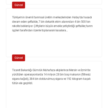
Güncel
Türkiye'nin önemli tarımsal üretim merkezlerinden Hatay'da hasadı
devam eden şeftalide, 7 bin dekarlık ekim alanından 4 bin 500 ton
rekolte bekleniyor. Çiftçilerin büyük emekle yetiştirdiği şeftaliler, tarım
işçileri tarafından özenle toplanarak kasalara...
Güncel
Ticaret Bakanlığı Gümrük Muhafaza ekiplerince Mersin ve İzmir'de
yürütülen operasyonlarda 14 milyon 28 bin boş makaron (filtresiz
sigara kağıdı), 384 bin doldurulmuş sigara ve 192 kilogram kaçak
tütün ele geçirildi.