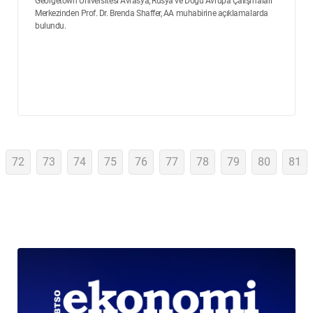
Georgetown Üniversitesi Avrasya, Rusya ve Doğu Avrupa Çalışmaları
Merkezinden Prof. Dr. Brenda Shaffer, AA muhabirine açıklamalarda
bulundu.
72
73
74
75
76
77
78
79
80
81