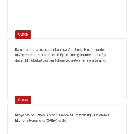
Güncel
Bahri Dağdaş Uluslararası Tarımsal Araştırma Enstitüsünde
düzenlenen "Tarla Günü" etkinliğinin ikinci gününde, kuraklığa
dayanıklı hububat çeşitleri, tohumluk üreten firmalara tanıtıldı.
Güncel
Rusya Maliye Bakanı Anton Siluanov St. Petersburg Uluslararası
Ekonomi Forumuna (SPIEF) katıldı.