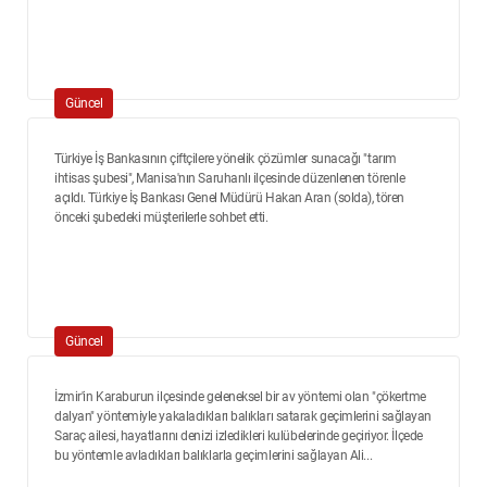
Güncel
Türkiye İş Bankasının çiftçilere yönelik çözümler sunacağı "tarım
ihtisas şubesi", Manisa'nın Saruhanlı ilçesinde düzenlenen törenle
açıldı. Türkiye İş Bankası Genel Müdürü Hakan Aran (solda), tören
önceki şubedeki müşterilerle sohbet etti.
Güncel
İzmir'in Karaburun ilçesinde geleneksel bir av yöntemi olan "çökertme
dalyan" yöntemiyle yakaladıkları balıkları satarak geçimlerini sağlayan
Saraç ailesi, hayatlarını denizi izledikleri kulübelerinde geçiriyor. İlçede
bu yöntemle avladıkları balıklarla geçimlerini sağlayan Ali...