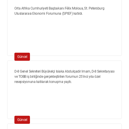
Orta Afrika Cumhuriyeti Başbakanı Félix Moloua, St. Petersburg
Uluslararası Ekonomi Forumuna (SPIEF) katıldı.
Güncel
D-8 Genel Sekreteri Büyükelçi Isiaka Abdulqadir Imam, D-8 Sekretaryası
ve TOBB iş birliğinde gerçekleştirilen forumun 25'inci yıla özel
resepsiyonuna katılarak konuşma yaptı.
Güncel