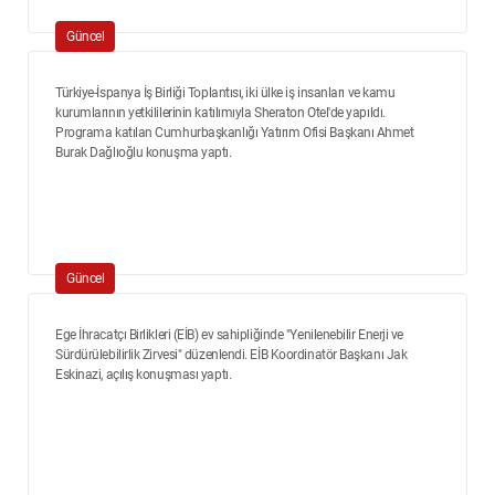
Güncel
Türkiye-İspanya İş Birliği Toplantısı, iki ülke iş insanları ve kamu
kurumlarının yetkililerinin katılımıyla Sheraton Otel'de yapıldı.
Programa katılan Cumhurbaşkanlığı Yatırım Ofisi Başkanı Ahmet
Burak Dağlıoğlu konuşma yaptı.
Güncel
Ege İhracatçı Birlikleri (EİB) ev sahipliğinde "Yenilenebilir Enerji ve
Sürdürülebilirlik Zirvesi" düzenlendi. EİB Koordinatör Başkanı Jak
Eskinazi, açılış konuşması yaptı.