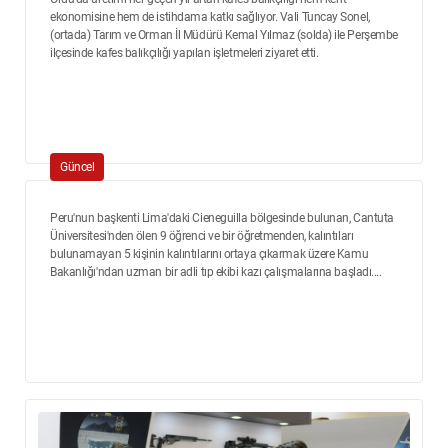
ekonomisine hem de istihdama katkı sağlıyor. Vali Tuncay Sonel,
(ortada) Tarım ve Orman İl Müdürü Kemal Yılmaz (solda) ile Perşembe
ilçesinde kafes balıkçılığı yapılan işletmeleri ziyaret etti.
Güncel
Peru'nun başkenti Lima'daki Cieneguilla bölgesinde bulunan, Cantuta
Üniversitesi'nden ölen 9 öğrenci ve bir öğretmenden, kalıntıları
bulunamayan 5 kişinin kalıntılarını ortaya çıkarmak üzere Kamu
Bakanlığı'ndan uzman bir adli tıp ekibi kazı çalışmalarına başladı....