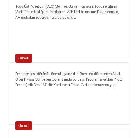
Togg Üst Yöneticisi (CEO) Mehmet Gürcan Karakaş, Togg ile Bilişim
Vadisi'nin ortaklığında başlatılan Mobilite Hızlandırıcı Programı'nda,
AA muhabirine açıklamalarda bulundu.
Güncel
Demir çelik sektörünün önemli oyuncuları, Bursa'da düzenlenen Steel
Orbis Piyasa Sohbetleri toplantısında buluştu. Programa katılan Yıldız
Demir Çelik Genel Müdür Yardımcısı Erhan Özdemir konuşma yaptı.
Güncel