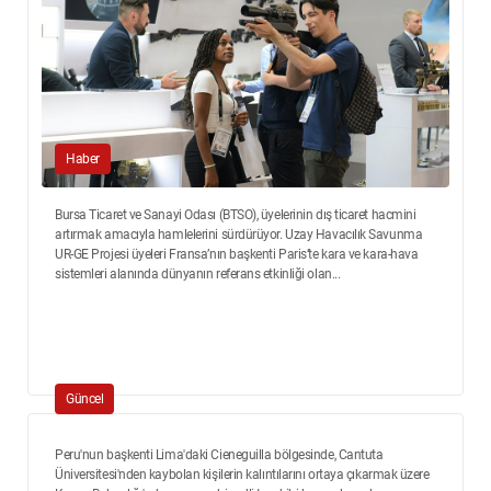
Haber
Bursa Ticaret ve Sanayi Odası (BTSO), üyelerinin dış ticaret hacmini
artırmak amacıyla hamlelerini sürdürüyor. Uzay Havacılık Savunma
UR-GE Projesi üyeleri Fransa’nın başkenti Paris’te kara ve kara-hava
sistemleri alanında dünyanın referans etkinliği olan...
Güncel
Peru'nun başkenti Lima'daki Cieneguilla bölgesinde, Cantuta
Üniversitesi'nden kaybolan kişilerin kalıntılarını ortaya çıkarmak üzere