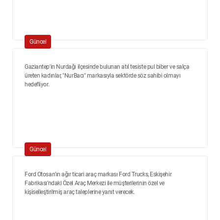
Güncel
Gaziantep'in Nurdağı ilçesinde bulunan atıl tesiste pul biber ve salça
üreten kadınlar, "NurBacı" markasıyla sektörde söz sahibi olmayı
hedefliyor.
Güncel
Ford Otosan’ın ağır ticari araç markası Ford Trucks, Eskişehir
Fabrikası’ndaki Özel Araç Merkezi ile müşterilerinin özel ve
kişiselleştirilmiş araç taleplerine yanıt verecek.