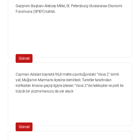
Gazprom Başkanı Aleksey Miller, St. Petersburg Uluslararası Ekonomi
Forumuna (SPIEF) katıldı.
Güncel
Cayman Adaları bayraklı 96,8 metre uzunluğundaki "Vava 2" isimli
yat, Muğla'nın Marmaris ilçesine demirledi. Turistler tarafından
körfezden limana geçişi ilgiyle izlenen "Vava 2"'de helikopter ve pisti ile
büyük bir yüzme havuzu da yer alıyor.
Güncel