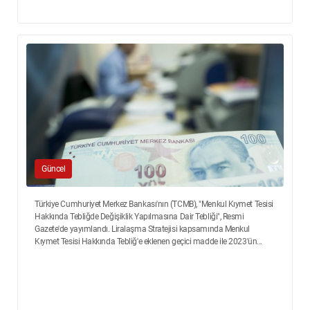
Güncel
Türkiye Cumhuriyet Merkez Bankası'nın (TCMB), "Menkul Kıymet Tesisi
Hakkında Tebliğde Değişiklik Yapılmasına Dair Tebliği", Resmi
Gazete'de yayımlandı. Liralaşma Stratejisi kapsamında Menkul
Kıymet Tesisi Hakkında Tebliğ'e eklenen geçici madde ile 2023'ün...