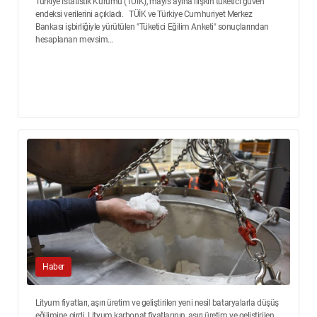
Türkiye İstatistik Kurumu (TÜİK), mayıs ayına ilişkin tüketici güven
endeksi verilerini açıkladı. TÜİK ve Türkiye Cumhuriyet Merkez
Bankası işbirliğiyle yürütülen "Tüketici Eğilim Anketi" sonuçlarından
hesaplanan mevsim...
Haber
Lityum fiyatları, aşırı üretim ve geliştirilen yeni nesil bataryalarla düşüş
eğilimine girdi. Lityum karbonat fiyatlarının, aşırı üretim ve geliştirilen