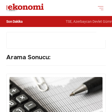
Son Dakika
TSE, Azerbaycan Devlet Gümrük Komites
Arama Sonucu: