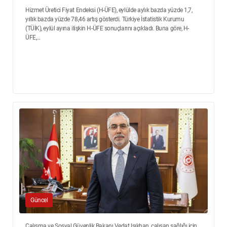
Hizmet Üretici Fiyat Endeksi (H-ÜFE), eylülde aylık bazda yüzde 1,7,
yıllık bazda yüzde 78,46 artış gösterdi. Türkiye İstatistik Kurumu
(TÜİK), eylül ayına ilişkin H-ÜFE sonuçlarını açıkladı. Buna göre, H-
ÜFE,...
Güncel
Çalışma ve Sosyal Güvenlik Bakanı Vedat Işıkhan, çalışan sağlığı için