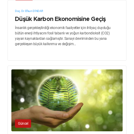
Doç. Dr. Efsun DİNDAR
Düşük Karbon Ekonomisine Geçiş
İnsanlık gerçekleştirdiği ekonomik faaliyetler için ihtiyaç duyduğu
bütün enerji ihtiyacını fosil tabanlı ve yoğun karbondioksit (CO2)
yayan kaynaklardan sağlamıştır. Sanayi devriminden bu yana
gerçekleşen büyük kalkınma ve değişim...
Güncel