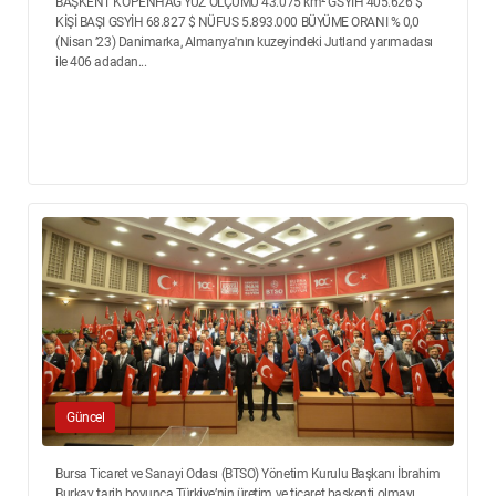
BAŞKENT KOPENHAG YÜZ ÖLÇÜMÜ 43.075 km² GSYİH 405.626 $
KİŞİ BAŞI GSYİH 68.827 $ NÜFUS 5.893.000 BÜYÜME ORANI % 0,0
(Nisan ’23) Danimarka, Almanya'nın kuzeyindeki Jutland yarımadası
ile 406 adadan...
Güncel
Bursa Ticaret ve Sanayi Odası (BTSO) Yönetim Kurulu Başkanı İbrahim
Burkay, tarih boyunca Türkiye’nin üretim ve ticaret başkenti olmayı