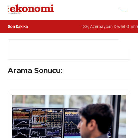
Son Dakika
TSE, Azerbaycan Devlet Gümrük Komites
Arama Sonucu: