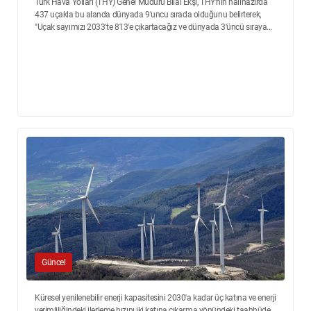
Türk Hava Yolları (THY) Genel Müdürü Bilal Ekşi, THY'nin halihazırda
437 uçakla bu alanda dünyada 9'uncu sırada olduğunu belirterek,
"Uçak sayımızı 2033'te 813'e çıkartacağız ve dünyada 3'üncü sıraya...
Güncel
Küresel yenilenebilir enerji kapasitesini 2030'a kadar üç katına ve enerji
verimliliğindeki ilerleme hızını iki katına çıkarma yönündeki taahhüde