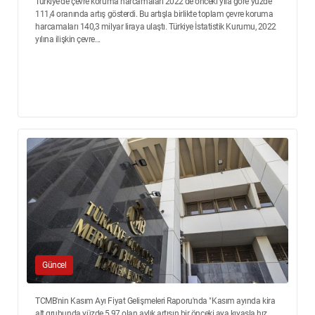
Türkiye'de çevre koruma harcamaları 2022'de önceki yıla göre yüzde
111,4 oranında artış gösterdi. Bu artışla birlikte toplam çevre koruma
harcamaları 140,3 milyar liraya ulaştı. Türkiye İstatistik Kurumu, 2022
yılına ilişkin çevre...
Güncel
TCMB'nin Kasım Ayı Fiyat Gelişmeleri Raporu'nda "Kasım ayında kira
alt grubunda yüzde 5,97 olan aylık artışın bir önceki aya kıyasla hız