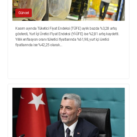
Güncel
Kasım ayında Tüketici Fiyat Endeksi (TÜFE) aylık bazda %3,28 artış
gösterdi, Yurt İçi Üretici Fiyat Endeksi (Yİ-ÜFE) ise %2,81 artış kaydetti.
Yıllık enflasyon oranı tüketici fiyatlarında %61,98, yurt içi üretici
fiyatlarında ise %42,25 olarak...