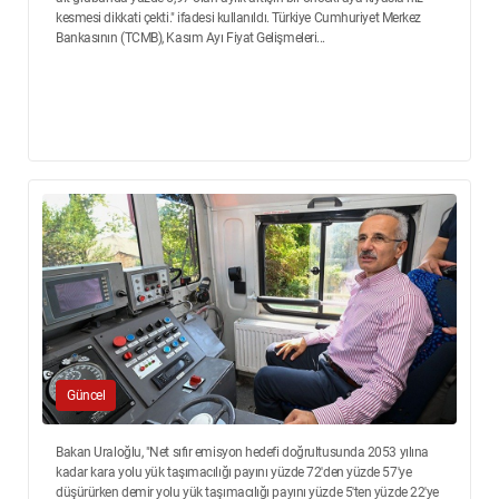
kesmesi dikkati çekti." ifadesi kullanıldı. Türkiye Cumhuriyet Merkez
Bankasının (TCMB), Kasım Ayı Fiyat Gelişmeleri...
Güncel
Bakan Uraloğlu, "Net sıfır emisyon hedefi doğrultusunda 2053 yılına
kadar kara yolu yük taşımacılığı payını yüzde 72'den yüzde 57'ye
düşürürken demir yolu yük taşımacılığı payını yüzde 5'ten yüzde 22'ye