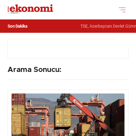
Son Dakika
TSE, Azerbaycan Devlet Gümrük Komites
Arama Sonucu: