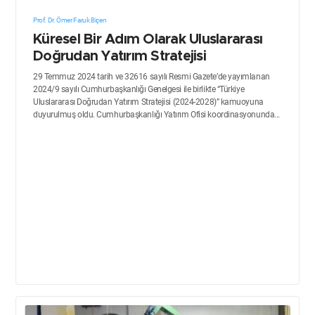
Prof. Dr. Ömer Faruk Biçen
Küresel Bir Adım Olarak Uluslararası
Doğrudan Yatırım Stratejisi
29 Temmuz 2024 tarih ve 32616 sayılı Resmi Gazete’de yayımlanan
2024/9 sayılı Cumhurbaşkanlığı Genelgesi ile birlikte “Türkiye
Uluslararası Doğrudan Yatırım Stratejisi (2024-2028)” kamuoyuna
duyurulmuş oldu. Cumhurbaşkanlığı Yatırım Ofisi koordinasyonunda...