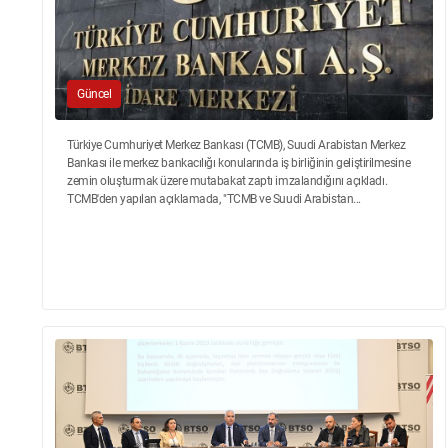
Güncel
Türkiye Cumhuriyet Merkez Bankası (TCMB), Suudi Arabistan Merkez
Bankası ile merkez bankacılığı konularında iş birliğinin geliştirilmesine
zemin oluşturmak üzere mutabakat zaptı imzalandığını açıkladı.
TCMB'den yapılan açıklamada, "TCMB ve Suudi Arabistan...