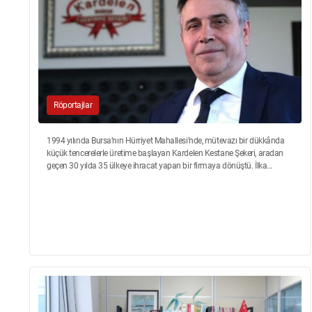
Röportajlar
1994 yılında Bursa’nın Hürriyet Mahallesi’nde, mütevazı bir dükkânda
küçük tencerelerle üretime başlayan Kardelen Kestane Şekeri, aradan
geçen 30 yılda 35 ülkeye ihracat yapan bir firmaya dönüştü. İlka...