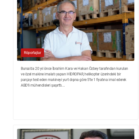
Röportajlar
Bursa’da 20 yıl önce İbrahim Kara ve Hakan Özbey tarafından kurulan
ve özel makine imalatı yapan HİDROPAR, helikopter üzerindeki bir
parçayı test eden makineyi yurt dışına göre 5’te 1 fiyatına imal ederek
ABD’li mühendisleri şaşırttı....